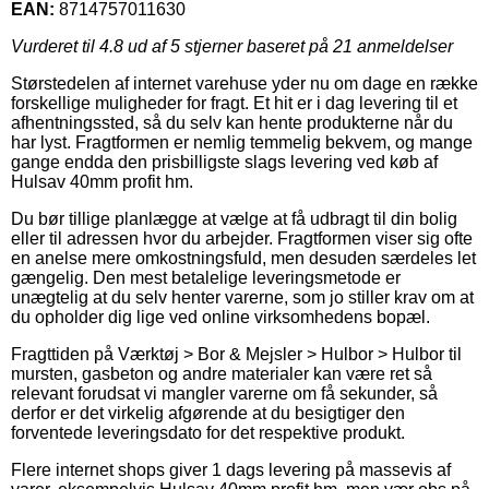
EAN:
8714757011630
Vurderet til
4.8
ud af 5 stjerner baseret på
21
anmeldelser
Størstedelen af internet varehuse yder nu om dage en række
forskellige muligheder for fragt. Et hit er i dag levering til et
afhentningssted, så du selv kan hente produkterne når du
har lyst. Fragtformen er nemlig temmelig bekvem, og mange
gange endda den prisbilligste slags levering ved køb af
Hulsav 40mm profit hm.
Du bør tillige planlægge at vælge at få udbragt til din bolig
eller til adressen hvor du arbejder. Fragtformen viser sig ofte
en anelse mere omkostningsfuld, men desuden særdeles let
gængelig. Den mest betalelige leveringsmetode er
unægtelig at du selv henter varerne, som jo stiller krav om at
du opholder dig lige ved online virksomhedens bopæl.
Fragttiden på Værktøj > Bor & Mejsler > Hulbor > Hulbor til
mursten, gasbeton og andre materialer kan være ret så
relevant forudsat vi mangler varerne om få sekunder, så
derfor er det virkelig afgørende at du besigtiger den
forventede leveringsdato for det respektive produkt.
Flere internet shops giver 1 dags levering på massevis af