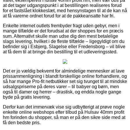
varer, eksempelvis Hulsav 40mm profit hm, men vær obs på
at det tager udgangspunkt i at bestillingen realiseres forud
for et fastslået klokkeslæt, med hensynstagen til at de kan nå
at få varerne ordnet forud for at de pakkeansatte har fri.
Enkelte internet outlets frembyder fragt uden gebyr, men i
mange tilfælde er det forudsat at der shoppes for en præcis
sum. Alternativt skulle man udse dig den mest betalelige
slags levering, hvilket i de fleste tilfælde – ligegyldigt om du
befinder sig i Esbjerg, Slagelse eller Fredensborg – vil blive
at få dem til at bringe din bestilling til et udleveringssted.
Det er jo vældig bekvemt for almindelige mennesker at lave
prissammenligning i blandt forskellige online forhandlere, og
så har mange Pro-fit netbutikker set sig tvunget til at mindske
udsalgspriserne på deres varer – til babyer og børn, men
også til damer og herrer – drastisk, og endda nogle gange
byde på gratis levering.
Derfor kan det immervæk vise sig udbytterigt at prøve nogle
enkelte online webshops efter tilbud på Hulsav 40mm profit
hm forinden du shopper, så man er på den sikre side med at
få den bedste pris.