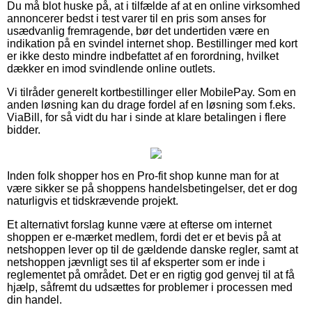
Du må blot huske på, at i tilfælde af at en online virksomhed
annoncerer bedst i test varer til en pris som anses for
usædvanlig fremragende, bør det undertiden være en
indikation på en svindel internet shop. Bestillinger med kort
er ikke desto mindre indbefattet af en forordning, hvilket
dækker en imod svindlende online outlets.
Vi tilråder generelt kortbestillinger eller MobilePay. Som en
anden løsning kan du drage fordel af en løsning som f.eks.
ViaBill, for så vidt du har i sinde at klare betalingen i flere
bidder.
Inden folk shopper hos en Pro-fit shop kunne man for at
være sikker se på shoppens handelsbetingelser, det er dog
naturligvis et tidskrævende projekt.
Et alternativt forslag kunne være at efterse om internet
shoppen er e-mærket medlem, fordi det er et bevis på at
netshoppen lever op til de gældende danske regler, samt at
netshoppen jævnligt ses til af eksperter som er inde i
reglementet på området. Det er en rigtig god genvej til at få
hjælp, såfremt du udsættes for problemer i processen med
din handel.