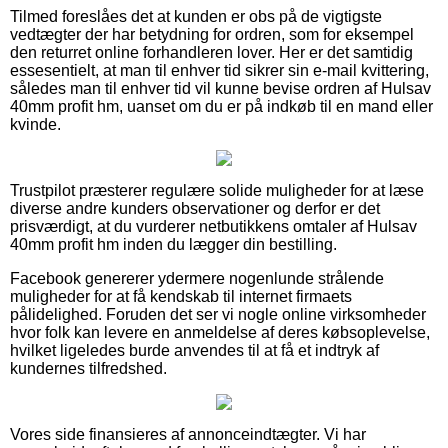
Tilmed foreslåes det at kunden er obs på de vigtigste
vedtægter der har betydning for ordren, som for eksempel
den returret online forhandleren lover. Her er det samtidig
essesentielt, at man til enhver tid sikrer sin e-mail kvittering,
således man til enhver tid vil kunne bevise ordren af Hulsav
40mm profit hm, uanset om du er på indkøb til en mand eller
kvinde.
Trustpilot præsterer regulære solide muligheder for at læse
diverse andre kunders observationer og derfor er det
prisværdigt, at du vurderer netbutikkens omtaler af Hulsav
40mm profit hm inden du lægger din bestilling.
Facebook genererer ydermere nogenlunde strålende
muligheder for at få kendskab til internet firmaets
pålidelighed. Foruden det ser vi nogle online virksomheder
hvor folk kan levere en anmeldelse af deres købsoplevelse,
hvilket ligeledes burde anvendes til at få et indtryk af
kundernes tilfredshed.
Vores side finansieres af annonceindtægter. Vi har