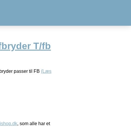
bryder T/fb
bryder passer til FB
(Læs
ishop.dk
, som alle har et