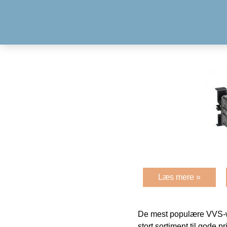
Læs mere »
De mest populære VVS-w
stort sortiment til gode pr