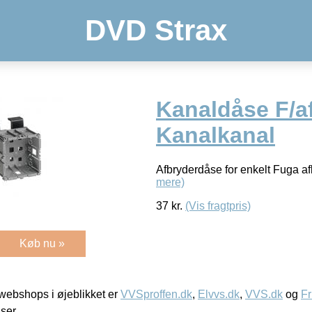
DVD Strax
Kanaldåse F/af
Kanalkanal
Afbryderdåse for enkelt Fuga af
mere)
37
kr.
(Vis fragtpris)
Køb nu »
ebshops i øjeblikket er
VVSproffen.dk
,
Elvvs.dk
,
VVS.dk
og
Fr
iser.