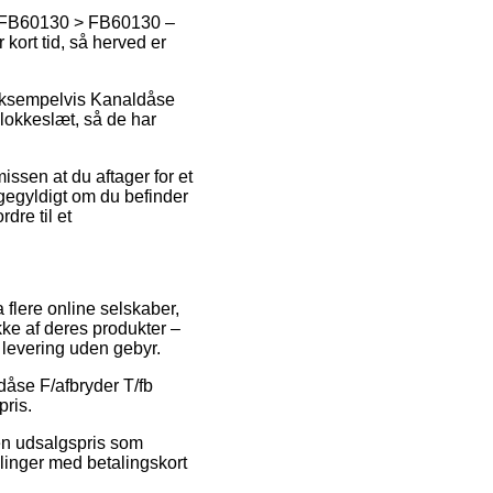
 – FB60130 > FB60130 –
 kort tid, så herved er
, eksempelvis Kanaldåse
klokkeslæt, så de har
ssen at du aftager for et
igegyldigt om du befinder
dre til et
a flere online selskaber,
kke af deres produkter –
 levering uden gebyr.
ldåse F/afbryder T/fb
pris.
 en udsalgspris som
llinger med betalingskort