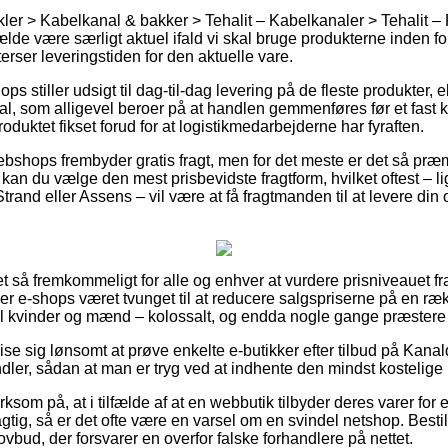
ikler > Kabelkanal & bakker > Tehalit – Kabelkanaler > Tehalit
ælde være særligt aktuel ifald vi skal bruge produkterne inden for
fterser leveringstiden for den aktuelle vare.
ps stiller udsigt til dag-til-dag levering på de fleste produkter
al, som alligevel beroer på at handlen gemmenføres før et fast 
roduktet fikset forud for at logistikmedarbejderne har fyraften.
bshops frembyder gratis fragt, men for det meste er det så præmi
kan du vælge den mest prisbevidste fragtform, hvilket oftest – l
rand eller Assens – vil være at få fragtmanden til at levere din or
ret så fremkommeligt for alle og enhver at vurdere prisniveauet fr
ager e-shops været tvunget til at reducere salgspriserne på en ræ
s til kvinder og mænd – kolossalt, og endda nogle gange præstere
vise sig lønsomt at prøve enkelte e-butikker efter tilbud på Kana
ler, sådan at man er tryg ved at indhente den mindst kostelige 
om på, at i tilfælde af at en webbutik tilbyder deres varer for
lagtig, så er det ofte være en varsel om en svindel netshop. Besti
 lovbud, der forsvarer en overfor falske forhandlere på nettet.