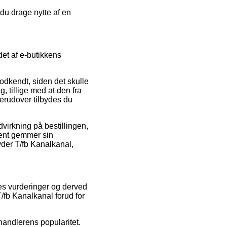
du drage nytte af en
et af e-butikkens
odkendt, siden det skulle
 tillige med at den fra
erudover tilbydes du
dvirkning på bestillingen,
anent gemmer sin
yder T/fb Kanalkanal,
res vurderinger og derved
T/fb Kanalkanal forud for
rhandlerens popularitet.