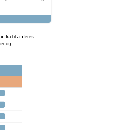
 fra bl.a. deres
mer og