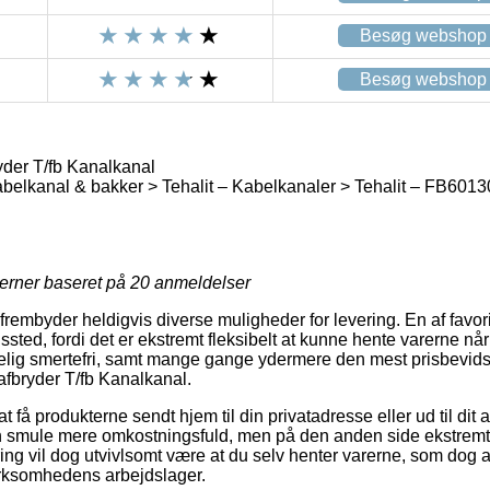
Besøg webshop
Besøg webshop
der T/fb Kanalkanal
Kabelkanal & bakker > Tehalit – Kabelkanaler > Tehalit – FB601
jerner baseret på
20
anmeldelser
rembyder heldigvis diverse muligheder for levering. En af favori
gssted, fordi det er ekstremt fleksibelt at kunne hente varerne når d
kelig smertefri, samt mange gange ydermere den mest prisbevidst
fbryder T/fb Kanalkanal.
 få produkterne sendt hjem til din privatadresse eller ud til di
en smule mere omkostningsfuld, men på den anden side ekstremt 
ering vil dog utvivlsomt være at du selv henter varerne, som dog a
virksomhedens arbejdslager.