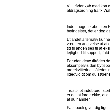
Vi tilråder køb med kort
afdragsordning fra fx Via
Inden nogen køber i en H
betingelser, det er dog g
Et andet alternativ kunn
være en angivelse af at 
tid til anden ses til af
lejlighed til support, ifa
Foruden dette tilrådes de
eksempelvis den byttepoli
ordrekvittering, således 
ligegyldigt om du søger ef
Trustpilot indebærer stor
er det at foretrække, at 
at du handler.
Facebook giver dig ligele