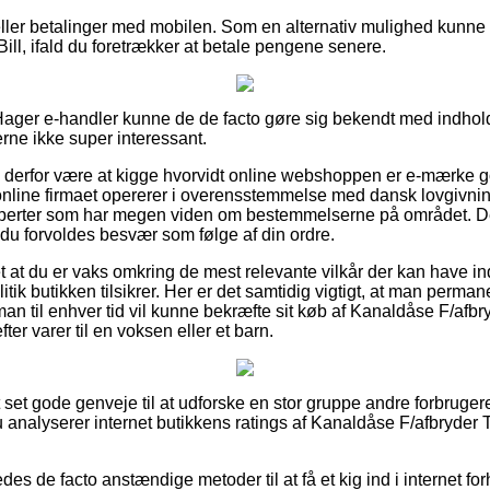
 eller betalinger med mobilen. Som en alternativ mulighed kunne 
Bill, ifald du foretrækker at betale pengene senere.
ager e-handler kunne de de facto gøre sig bekendt med indhold
erne ikke super interessant.
e derfor være at kigge hvorvidt online webshoppen er e-mærke g
online firmaet opererer i overensstemmelse med dansk lovgivning,
 eksperter som har megen viden om bestemmelserne på området. D
ld du forvoldes besvær som følge af din ordre.
t at du er vaks omkring de mest relevante vilkår der kan have in
tik butikken tilsikrer. Her er det samtidig vigtigt, at man perm
man til enhver tid vil kunne bekræfte sit køb af Kanaldåse F/afbr
ter varer til en voksen eller et barn.
t set gode genveje til at udforske en stor gruppe andre forbruge
du analyserer internet butikkens ratings af Kanaldåse F/afbryder 
des de facto anstændige metoder til at få et kig ind i internet fo