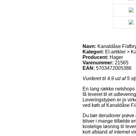
Navn:
Kanaldåse F/afbry
Kategori:
El-artikler > 
Producent:
Hager
Varenummer:
21565
EAN:
5703472005386
Vurderet til
4.9
ud af 5 st
En lang række netshops f
få leveret til et udleverin
Leveringstypen er jo vir
ved køb af Kanaldåse F/a
Du bør derudover prøve at
bliver i mange tilfælde 
kostelige løsning til lev
kort afstand af internet 