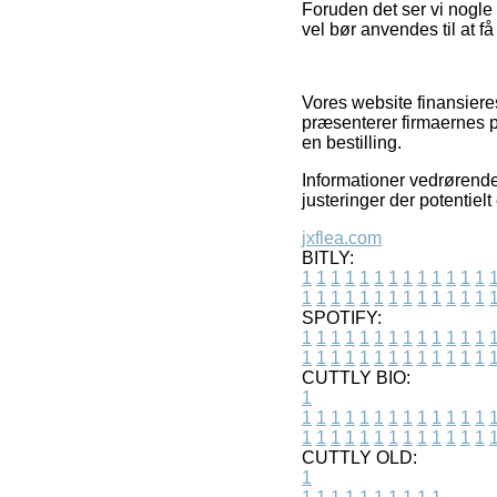
Foruden det ser vi nogle 
vel bør anvendes til at få
Vores website finansieres
præsenterer firmaernes p
en bestilling.
Informationer vedrørende 
justeringer der potentielt
jxflea.com
BITLY:
1
1
1
1
1
1
1
1
1
1
1
1
1
1
1
1
1
1
1
1
1
1
1
1
1
1
SPOTIFY:
1
1
1
1
1
1
1
1
1
1
1
1
1
1
1
1
1
1
1
1
1
1
1
1
1
1
CUTTLY BIO:
1
1
1
1
1
1
1
1
1
1
1
1
1
1
1
1
1
1
1
1
1
1
1
1
1
1
1
CUTTLY OLD:
1