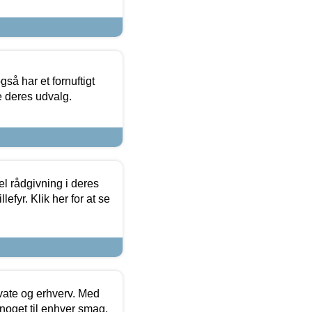
så har et fornuftigt
se deres udvalg.
el rådgivning i deres
efyr. Klik her for at se
ivate og erhverv. Med
noget til enhver smag.