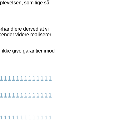
soplevelsen, som lige så
orhandlere derved at vi
ender videre realiserer
 ikke give garantier imod
1
1
1
1
1
1
1
1
1
1
1
1
1
1
1
1
1
1
1
1
1
1
1
1
1
1
1
1
1
1
1
1
1
1
1
1
1
1
1