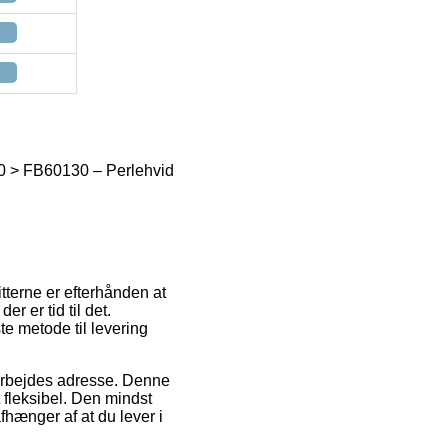
30 > FB60130 – Perlehvid
tterne er efterhånden at
er er tid til det.
e metode til levering
t arbejdes adresse. Denne
fleksibel. Den mindst
fhænger af at du lever i