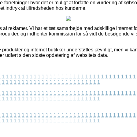
e-forretninger hvor det er muligt at forfatte en vurdering af køb
 et indtryk af tilfredsheden hos kunderne.
 af reklamer. Vi har et tæt samarbejde med adskillige internet f
rodukter, og indhenter kommission for så vidt de besøgende vi s
produkter og internet butikker understøttes jævnligt, men vi kan
 er udført siden sidste opdatering af websitets data.
1
1
1
1
1
1
1
1
1
1
1
1
1
1
1
1
1
1
1
1
1
1
1
1
1
1
1
1
1
1
1
1
1
1
1
1
1
1
1
1
1
1
1
1
1
1
1
1
1
1
1
1
1
1
1
1
1
1
1
1
1
1
1
1
1
1
1
1
1
1
1
1
1
1
1
1
1
1
1
1
1
1
1
1
1
1
1
1
1
1
1
1
1
1
1
1
1
1
1
1
1
1
1
1
1
1
1
1
1
1
1
1
1
1
1
1
1
1
1
1
1
1
1
1
1
1
1
1
1
1
1
1
1
1
1
1
1
1
1
1
1
1
1
1
1
1
1
1
1
1
1
1
1
1
1
1
1
1
1
1
1
1
1
1
1
1
1
1
1
1
1
1
1
1
1
1
1
1
1
1
1
1
1