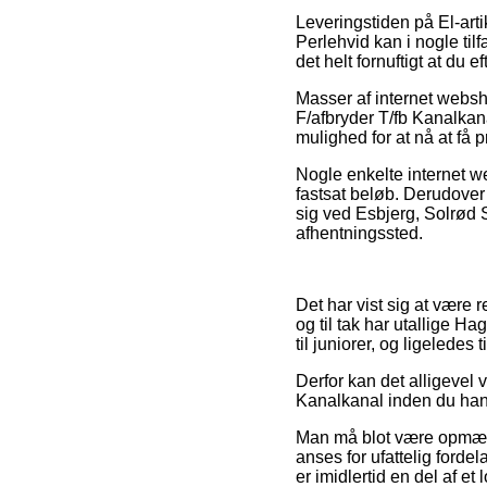
Leveringstiden på El-art
Perlehvid kan i nogle tilf
det helt fornuftigt at du e
Masser af internet websho
F/afbryder T/fb Kanalkan
mulighed for at nå at få p
Nogle enkelte internet we
fastsat beløb. Derudover 
sig ved Esbjerg, Solrød St
afhentningssted.
Det har vist sig at være 
og til tak har utallige H
til juniorer, og ligelede
Derfor kan det alligevel 
Kanalkanal inden du hand
Man må blot være opmærks
anses for ufattelig forde
er imidlertid en del af et