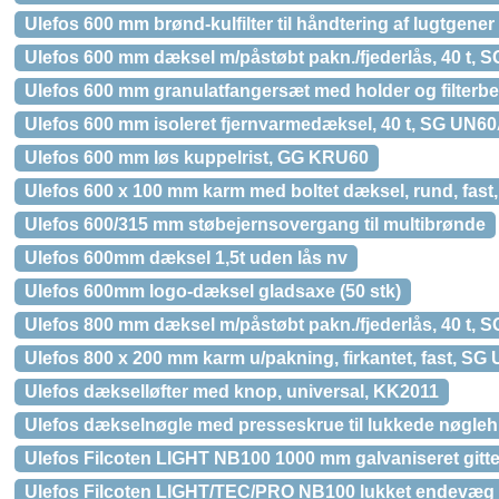
Ulefos 600 mm brønd-kulfilter til håndtering af lugtgener
Ulefos 600 mm dæksel m/påstøbt pakn./fjederlås, 40 t,
Ulefos 600 mm granulatfangersæt med holder og filterb
Ulefos 600 mm isoleret fjernvarmedæksel, 40 t, SG UN6
Ulefos 600 mm løs kuppelrist, GG KRU60
Ulefos 600 x 100 mm karm med boltet dæksel, rund, fast,
Ulefos 600/315 mm støbejernsovergang til multibrønde
Ulefos 600mm dæksel 1,5t uden lås nv
Ulefos 600mm logo-dæksel gladsaxe (50 stk)
Ulefos 800 mm dæksel m/påstøbt pakn./fjederlås, 40 t,
Ulefos 800 x 200 mm karm u/pakning, firkantet, fast, SG
Ulefos dækselløfter med knop, universal, KK2011
Ulefos dækselnøgle med presseskrue til lukkede nøgleh
Ulefos Filcoten LIGHT NB100 1000 mm galvaniseret gitterr
Ulefos Filcoten LIGHT/TEC/PRO NB100 lukket endevæg