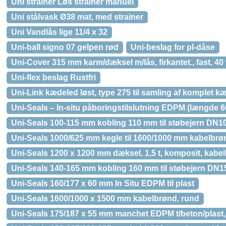
Uni strainer Løs strainer manuel
Uni stålvask Ø38 mat, med strainer
Uni Vandlås lige 11/4 x 32
Uni-ball signo 07 gelpen rød
Uni-beslag for pl-dåse
Uni-Cover 315 mm karm/dæksel m/lås, firkantet., fast, 40
Uni-flex beslag Rustfri
Uni-Link kædeled løst, type 275 til samling af komplet 
Uni-Seals – In-situ påboringstilslutning EDPM (længde
Uni-Seals 100-115 mm kobling 110 mm til støbejern DN100
Uni-Seals 1000/625 mm kegle til 1600/1000 mm kabelbrø
Uni-Seals 1200 x 1200 mm dæksel, 1,5 t, komposit, kabe
Uni-Seals 140-165 mm kobling 160 mm til støbejern DN150
Uni-Seals 160/177 x 60 mm In Situ EDPM til plast
Uni-Seals 1600/1000 x 1500 mm kabelbrønd, rund
Uni-Seals 175/187 x 55 mm manchet EDPM t/beton/plast, 