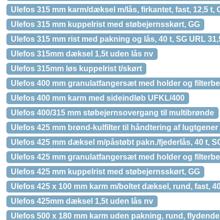
Ulefos 315 mm karm/dæksel m/lås, firkantet, fast, 12,5 t,
Ulefos 315 mm kuppelrist med støbejernsskørt, GG
Ulefos 315 mm rist med pakning og lås, 40 t, SG URL 31,
Ulefos 315mm dæksel 1,5t uden lås nv
Ulefos 315mm løs kuppelrist t/skørt
Ulefos 400 mm granulatfangersæt med holder og filterb
Ulefos 400 mm karm med sideindløb UFKL/400
Ulefos 400/315 mm støbejernsovergang til multibrønde
Ulefos 425 mm brønd-kulfilter til håndtering af lugtgener
Ulefos 425 mm dæksel m/påstøbt pakn./fjederlås, 40 t, 
Ulefos 425 mm granulatfangersæt med holder og filterb
Ulefos 425 mm kuppelrist med støbejernsskørt, GG
Ulefos 425 x 100 mm karm m/boltet dæksel, rund, fast, 4
Ulefos 425mm dæksel 1,5t uden lås nv
Ulefos 500 x 180 mm karm uden pakning, rund, flydende