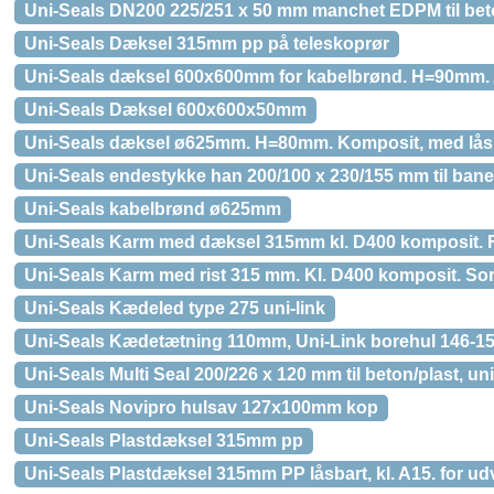
Uni-Seals DN200 225/251 x 50 mm manchet EDPM til bet
Uni-Seals Dæksel 315mm pp på teleskoprør
Uni-Seals dæksel 600x600mm for kabelbrønd. H=90mm. 
Uni-Seals Dæksel 600x600x50mm
Uni-Seals dæksel ø625mm. H=80mm. Komposit, med lås.
Uni-Seals endestykke han 200/100 x 230/155 mm til ban
Uni-Seals kabelbrønd ø625mm
Uni-Seals Karm med dæksel 315mm kl. D400 komposit. F
Uni-Seals Karm med rist 315 mm. Kl. D400 komposit. Sort
Uni-Seals Kædeled type 275 uni-link
Uni-Seals Kædetætning 110mm, Uni-Link borehul 146-15
Uni-Seals Multi Seal 200/226 x 120 mm til beton/plast, un
Uni-Seals Novipro hulsav 127x100mm kop
Uni-Seals Plastdæksel 315mm pp
Uni-Seals Plastdæksel 315mm PP låsbart, kl. A15. for udv