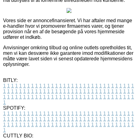
må udnyttes til at fornemme tilfredsheden hos kunderne.
Vores side er annoncefinansieret. Vi har aftaler med mange
e-handler hvor vi promoverer firmaernes varer, og tjener
provision når en af de besøgende på vores hjemmeside
udfører et indkøb.
Anvisninger omkring tilbud og online outlets opretholdes tit,
men vi kan desværre ikke garantere imod modifikationer der
måtte være lavet siden vi senest opdaterede hjemmesidens
oplysninger.
BITLY:
1
1
1
1
1
1
1
1
1
1
1
1
1
1
1
1
1
1
1
1
1
1
1
1
1
1
1
1
1
1
1
1
1
1
1
1
1
1
1
1
1
1
1
1
1
1
1
1
1
1
1
1
1
1
1
1
1
1
1
1
1
1
1
1
1
1
1
1
1
1
1
1
1
1
1
1
1
1
1
1
1
1
1
1
1
1
1
1
1
1
1
1
1
1
1
1
1
1
1
1
SPOTIFY:
1
1
1
1
1
1
1
1
1
1
1
1
1
1
1
1
1
1
1
1
1
1
1
1
1
1
1
1
1
1
1
1
1
1
1
1
1
1
1
1
1
1
1
1
1
1
1
1
1
1
1
1
1
1
1
1
1
1
1
1
1
1
1
1
1
1
1
1
1
1
1
1
1
1
1
1
1
1
1
1
1
1
1
1
1
1
1
1
1
1
1
1
1
1
1
1
1
1
1
1
CUTTLY BIO: