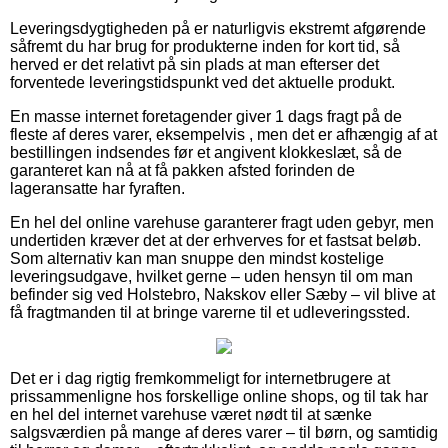
Leveringsdygtigheden på er naturligvis ekstremt afgørende
såfremt du har brug for produkterne inden for kort tid, så
herved er det relativt på sin plads at man efterser det
forventede leveringstidspunkt ved det aktuelle produkt.
En masse internet foretagender giver 1 dags fragt på de
fleste af deres varer, eksempelvis , men det er afhængig af at
bestillingen indsendes før et angivent klokkeslæt, så de
garanteret kan nå at få pakken afsted forinden de
lageransatte har fyraften.
En hel del online varehuse garanterer fragt uden gebyr, men
undertiden kræver det at der erhverves for et fastsat beløb.
Som alternativ kan man snuppe den mindst kostelige
leveringsudgave, hvilket gerne – uden hensyn til om man
befinder sig ved Holstebro, Nakskov eller Sæby – vil blive at
få fragtmanden til at bringe varerne til et udleveringssted.
Det er i dag rigtig fremkommeligt for internetbrugere at
prissammenligne hos forskellige online shops, og til tak har
en hel del internet varehuse været nødt til at sænke
salgsværdien på mange af deres varer – til børn, og samtidig