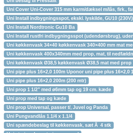
Uni beslag til Pressalit
Uni Cover Uni-Cover 315 mm karm/dæksel m/lås, firk., fas
Uni Install indbygningsspot, ekskl. lyskilde, GU10 (230V),
Uni Install Nordtronic Gu10 Ba
Uni Install rustfri indbygningsspot (udendørsbrug), uden 
Uni køkkenvask 34×40 køkkenvask 340×400 mm mat me
Uni køkkenvask 400x340mm med prop, mat, til nedfæld
Uni køkkenvask Ø38,5 køkkenvask Ø38,5 mat med prop
Uni pipe plus 16×2,0 100m Uponor uni pipe plus 16×2,0
Uni pipe plus 16×2,0 200m (200 mtr)
Uni prop 1 1/2" med ø6mm tap og 19 cm. kæde
Uni prop med tap og kæde
Uni prop Universal, passer t/, Juvel og Panda
Uni Pungvandlås 1.1/4 x 1.1/4
Uni spændebeslag til køkkenvask, sæt Ã 4 stk