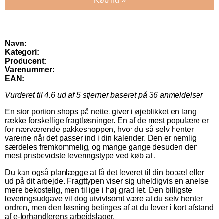
Køb nu »
Navn:
Kategori:
Producent:
Varenummer:
EAN:
Vurderet til
4.6
ud af 5 stjerner baseret på
36
anmeldelser
En stor portion shops på nettet giver i øjeblikket en lang
række forskellige fragtløsninger. En af de mest populære er
for nærværende pakkeshoppen, hvor du så selv henter
varerne når det passer ind i din kalender. Den er nemlig
særdeles fremkommelig, og mange gange desuden den
mest prisbevidste leveringstype ved køb af .
Du kan også planlægge at få det leveret til din bopæl eller
ud på dit arbejde. Fragttypen viser sig uheldigvis en anelse
mere bekostelig, men tillige i høj grad let. Den billigste
leveringsudgave vil dog utvivlsomt være at du selv henter
ordren, men den løsning betinges af at du lever i kort afstand
af e-forhandlerens arbejdslager.