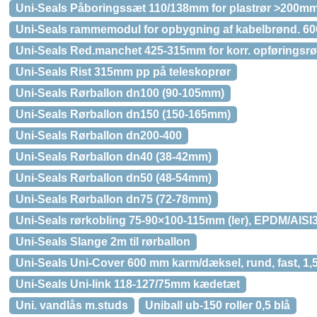
Uni-Seals Påboringssæt 110/138mm for plastrør >200mm. 
Uni-Seals rammemodul for opbygning af kabelbrønd. 60
Uni-Seals Red.manchet 425-315mm for korr. opføringsrø
Uni-Seals Rist 315mm pp på teleskoprør
Uni-Seals Rørballon dn100 (90-105mm)
Uni-Seals Rørballon dn150 (150-165mm)
Uni-Seals Rørballon dn200-400
Uni-Seals Rørballon dn40 (38-42mm)
Uni-Seals Rørballon dn50 (48-54mm)
Uni-Seals Rørballon dn75 (72-78mm)
Uni-Seals rørkobling 75-90×100-115mm (ler), EPDM/AISI
Uni-Seals Slange 2m til rørballon
Uni-Seals Uni-Cover 600 mm karm/dæksel, rund, fast, 1,5 
Uni-Seals Uni-link 118-127/75mm kædetæt
Uni. vandlås m.studs
Uniball ub-150 roller 0,5 blå