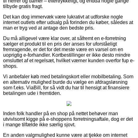
til herrer og damer – eftertrykkeligt, og endda nogle gange
tilbyde gratis fragt.
Det kan dog immervæk være lukrativt at udforske nogle
internet outlets efter udsalg på forinden du køber, således at
man er tryg ved at antage den bedste pris.
Du må alligevel være klar over, at såfremt en e-forretning
sælger et produkt til en pris der anses for uforståeligt
fremragende, er det for det meste være en varsel om en
uoprigtig e-forhandler. Kortbestillinger er ikke desto mindre
omsluttet af et regelsæt, hvilket værner kunden overfor fup e-
shops.
Vi anbefaler køb med betalingskort eller mobilbetaling. Som
en alternativ mulighed burde du vælge en afdragsløsning
som f.eks. ViaBill, for så vidt du har til hensigt at finansiere
betalingen ude i fremtiden.
Inden folk handler på en shop på nettet behøver man
utvivlsomt kigge på e-shoppens forretningsaftale, dog er det
i mange tilfælde ikke særlig sjovt.
En anden valgmulighed kunne være at tjekke om internet