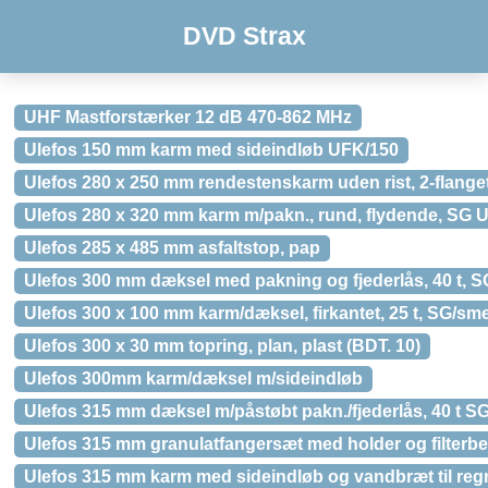
DVD Strax
UHF Mastforstærker 12 dB 470-862 MHz
Ulefos 150 mm karm med sideindløb UFK/150
Ulefos 280 x 250 mm rendestenskarm uden rist, 2-flange
Ulefos 280 x 320 mm karm m/pakn., rund, flydende, SG 
Ulefos 285 x 485 mm asfaltstop, pap
Ulefos 300 mm dæksel med pakning og fjederlås, 40 t, 
Ulefos 300 x 100 mm karm/dæksel, firkantet, 25 t, SG/sm
Ulefos 300 x 30 mm topring, plan, plast (BDT. 10)
Ulefos 300mm karm/dæksel m/sideindløb
Ulefos 315 mm dæksel m/påstøbt pakn./fjederlås, 40 t 
Ulefos 315 mm granulatfangersæt med holder og filterb
Ulefos 315 mm karm med sideindløb og vandbræt til reg