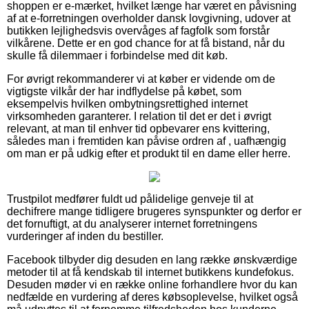
shoppen er e-mærket, hvilket længe har været en påvisning
af at e-forretningen overholder dansk lovgivning, udover at
butikken lejlighedsvis overvåges af fagfolk som forstår
vilkårene. Dette er en god chance for at få bistand, når du
skulle få dilemmaer i forbindelse med dit køb.
For øvrigt rekommanderer vi at køber er vidende om de
vigtigste vilkår der har indflydelse på købet, som
eksempelvis hvilken ombytningsrettighed internet
virksomheden garanterer. I relation til det er det i øvrigt
relevant, at man til enhver tid opbevarer ens kvittering,
således man i fremtiden kan påvise ordren af , uafhængig
om man er på udkig efter et produkt til en dame eller herre.
Trustpilot medfører fuldt ud pålidelige genveje til at
dechifrere mange tidligere brugeres synspunkter og derfor er
det fornuftigt, at du analyserer internet forretningens
vurderinger af inden du bestiller.
Facebook tilbyder dig desuden en lang række ønskværdige
metoder til at få kendskab til internet butikkens kundefokus.
Desuden møder vi en række online forhandlere hvor du kan
nedfælde en vurdering af deres købsoplevelse, hvilket også