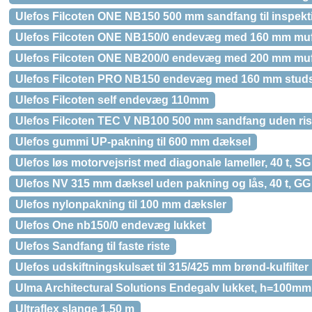
Ulefos Filcoten ONE NB150 500 mm sandfang til inspek
Ulefos Filcoten ONE NB150/0 endevæg med 160 mm muf
Ulefos Filcoten ONE NB200/0 endevæg med 200 mm muf
Ulefos Filcoten PRO NB150 endevæg med 160 mm stud
Ulefos Filcoten self endevæg 110mm
Ulefos Filcoten TEC V NB100 500 mm sandfang uden ris
Ulefos gummi UP-pakning til 600 mm dæksel
Ulefos løs motorvejsrist med diagonale lameller, 40 t, SG
Ulefos NV 315 mm dæksel uden pakning og lås, 40 t, GG
Ulefos nylonpakning til 100 mm dæksler
Ulefos One nb150/0 endevæg lukket
Ulefos Sandfang til faste riste
Ulefos udskiftningskulsæt til 315/425 mm brønd-kulfilter
Ulma Architectural Solutions Endegalv lukket, h=100mm
Ultraflex slange 1,50 m