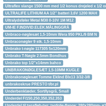
Ultraflex slange 1500 mm med 1/2 konus drejeled x 1/2 
ULTRALIFE LITHIUM AA 1/2” batteri 3,6V 1200 MAH
Ultralydsføler Metal M30 0-10V 1M M12
UM-IE F.INDIVID.ELEK.MÅLINGGRÅ
Unbraco-nøglesæt 1,5-10mm Wera 950 PKL/9 BM N
Unbraconøgler 9 stk. 1,5-10mm
Unbrako t-nøgle 117305 5x120mm
Unbrako T-Nøgle 2.5mm Bondhus
Unbrako top 1/2"x14mm bahco
UNBRAKONØGLESÆT 1,5-10MM KUGLE
Unbrakonøglesæt Tomme Eklind Blx13 3/32-3/8
unbrakoskrue PRESTO t/br.pl
Underbenklæder, Sort/lysgrå, Small
Underdel F/150,250,350,352,353
Underdel til tagafløb-tag: tagfolie-flange: 280x280mm- 