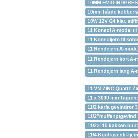
10MM HVID INDPRE
10mm hårde kobberrør
10W 12V G4 klar, sti
11 Konsol A-model ti
11 Konsoljern til kob
11 Rendejern A-model
11 Rendejern kort A-
11 Rendejern lang A
11 VM ZINC Quartz-Zi
11 x 3000 mm Tagren
11/2 karfa gevindrør
11/2"muffenptgevind
11/2×115 køkken bun
11/4 Kontraventil-fjed