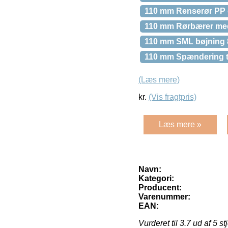
110 mm Renserør PP 
110 mm Rørbærer med 
110 mm SML bøjning 
110 mm Spændering ti
(Læs mere)
kr.
(Vis fragtpris)
Læs mere »
Navn:
Kategori:
Producent:
Varenummer:
EAN:
Vurderet til
3.7
ud af 5 st