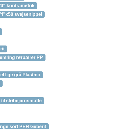
/4" kontramøtrik
/4"x50 svejsenippel
it
lemring rørbærer PP
 lige grå Plastmo
il støbejernsmuffe
ange sort PEH Geberit