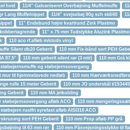
kel hvid
11/4" Galvaniseret Overbøjning Muffe/muffe
11
gr Lang Muffe/nippel
11/4" svejsebøj 90g sch std/40
11
nippel
11" Endebund højre kvartrund Zink Plastmo
l kobbertagrende
11" x 75 mm Tudstykke Aluzink Plastmo
k
110 aco rf.afløb m/studs vinyl
uffe Silent db20 Geberit
110 mm Fix-bånd sort PEH Geber
A 87,5°
110 mm geberit silent rør (3 mtr)
110 mm Grå k
 støbejernsmuffe og støbejernsovergang
 mur til hjemmelavede nedløb
110 mm Hærværksnedførsel
nge rulle 15 meter Geberit
110 mm JO underskål t/153445
ing Geberit
110 mm MA jetkobling
r støbejernsovergang afløb ACO
110 mm mengeringssæt t
tøbejern rustfri syrefast afløb AISI316 ACO
rskruning sort PEH Geberit
110 mm Prop afløb PP grå
sbøjning til 63 mm rør
110 mm Påsvejsningsstykke til fl