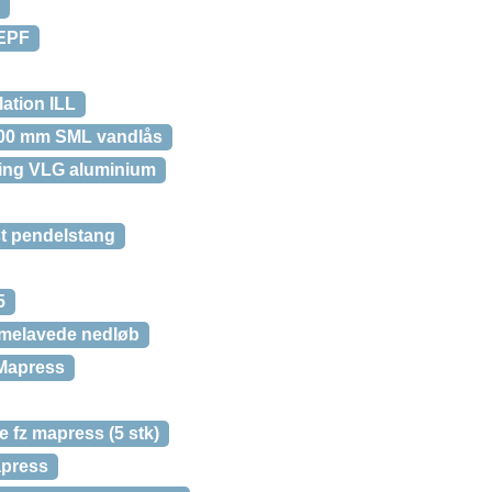
 EPF
ation ILL
00 mm SML vandlås
ng VLG aluminium
st pendelstang
5
mmelavede nedløb
 Mapress
 fz mapress (5 stk)
apress