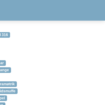
I 316
ar
lange
tramøtrik
pidsmuffe
pel