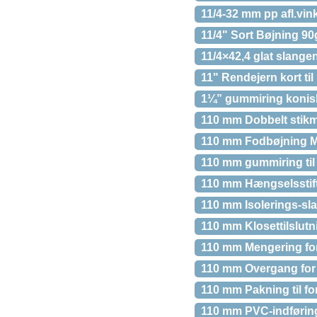
11/4-32 mm pp afl.vin
11/4" Sort Bøjning 90
11/4×42,4 glat slange
11" Rendejern kort ti
1¼” gummiring konis
110 mm Dobbelt stikm
110 mm Fodbøjning M
110 mm gummiring til
110 mm Hængselsstift
110 mm Isolerings-sla
110 mm Klosettilslutn
110 mm Mengering fo
110 mm Overgang for s
110 mm Pakning til fo
110 mm PVC-indføring