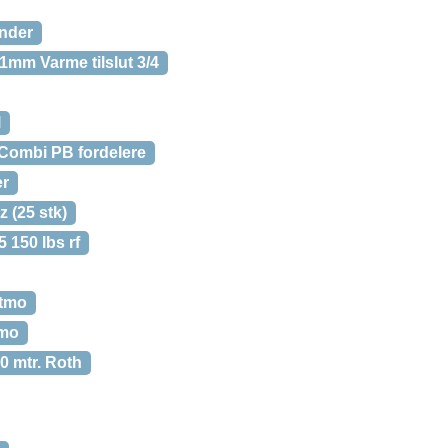
ender
mm Varme tilslut 3/4
l
 Combi PB fordelere
er
z (25 stk)
5 150 lbs rf
stmo
tmo
 mtr. Roth