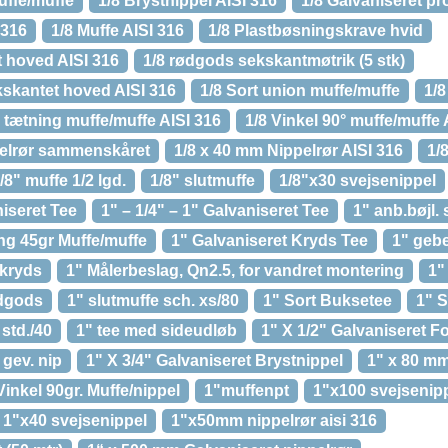
uffe/muffe
1/8 Brystnippel AISI 316
1/8 Galvaniseret pr
 316
1/8 Muffe AISI 316
1/8 Plastbøsningskrave hvid
t hoved AISI 316
1/8 rødgods sekskantmøtrik (5 stk)
kskantet hoved AISI 316
1/8 Sort union muffe/muffe
1/8
 tætning muffe/muffe AISI 316
1/8 Vinkel 90° muffe/muffe 
pelrør sammenskåret
1/8 x 40 mm Nippelrør AISI 316
1/
/8" muffe 1/2 lgd.
1/8" slutmuffe
1/8"x30 svejsenippel
niseret Tee
1" – 1/4" – 1" Galvaniseret Tee
1" anb.bøjl. 
ng 45gr Muffe/muffe
1" Galvaniseret Kryds Tee
1" gebe
 kryds
1" Målerbeslag, Qn2.5, for vandret montering
1"
ødgods
1" slutmuffe sch. xs/80
1" Sort Buksetee
1" S
std./40
1" tee med sideudløb
1" X 1/2" Galvaniseret 
gev. nip
1" X 3/4" Galvaniseret Brystnippel
1" x 80 mm
Vinkel 90gr. Muffe/nippel
1"muffenpt
1"x100 svejsenip
1"x40 svejsenippel
1"x50mm nippelrør aisi 316