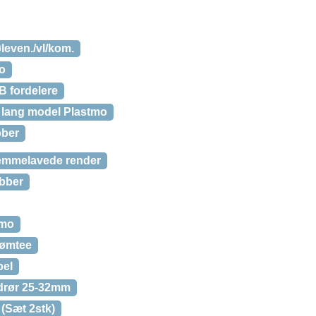
leven./vl/kom.
mo
B fordelere
t lang model Plastmo
bber
hjemmelavede render
obber
tmo
rømtee
pel
ndrør 25-32mm
 (Sæt 2stk)