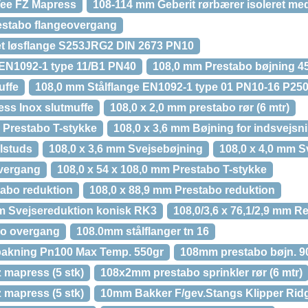
Tee FZ Mapress
108-114 mm Geberit rørbærer isoleret m
estabo flangeovergang
et løsflange S253JRG2 DIN 2673 PN10
 EN1092-1 type 11/B1 PN40
108,0 mm Prestabo bøjning 45
uffe
108,0 mm Stålflange EN1092-1 type 01 PN10-16 P2
ess Inox slutmuffe
108,0 x 2,0 mm prestabo rør (6 mtr)
m Prestabo T-stykke
108,0 x 3,6 mm Bøjning for indsvejsn
lstuds
108,0 x 3,6 mm Svejsebøjning
108,0 x 4,0 mm S
overgang
108,0 x 54 x 108,0 mm Prestabo T-stykke
tabo reduktion
108,0 x 88,9 mm Prestabo reduktion
 mm Svejsereduktion konisk RK3
108,0/3,6 x 76,1/2,9 mm R
bo overgang
108.0mm stålflanger tn 16
pakning Pn100 Max Temp. 550gr
108mm prestabo bøjn. 9
 mapress (5 stk)
108x2mm prestabo sprinkler rør (6 mtr)
 mapress (5 stk)
10mm Bakker F/gev.Stangs Klipper Rid