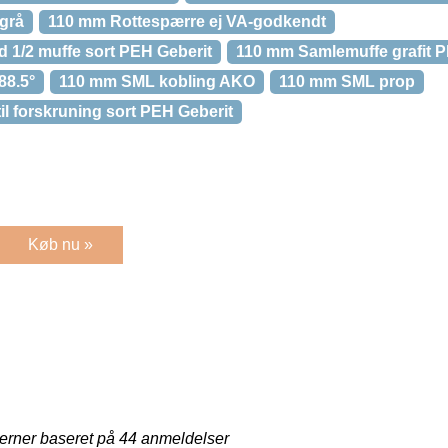
grå
110 mm Rottespærre ej VA-godkendt
1/2 muffe sort PEH Geberit
110 mm Samlemuffe grafit 
88.5°
110 mm SML kobling AKO
110 mm SML prop
l forskruning sort PEH Geberit
Køb nu »
jerner baseret på
44
anmeldelser