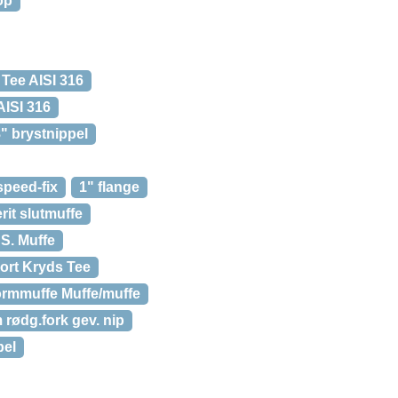
op
 Tee AISI 316
AISI 316
8" brystnippel
speed-fix
1" flange
rit slutmuffe
 S. Muffe
ort Kryds Tee
Formmuffe Muffe/muffe
 rødg.fork gev. nip
pel