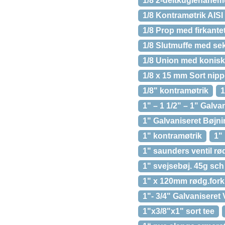
1/8 2-deltkuglehanem
1/8 Kontramøtrik AISI
1/8 Prop med firkante
1/8 Slutmuffe med se
1/8 Union med konisk
1/8 x 15 mm Sort nip
1/8" kontramøtrik
1
1" – 1 1/2" – 1" Galva
1" Galvaniseret Bøjni
1" kontramøtrik
1"
1" saunders ventil r
1" svejsebøj. 45g sch 
1" x 120mm rødg.fork 
1"- 3/4" Galvaniseret 
1"x3/8"x1" sort tee