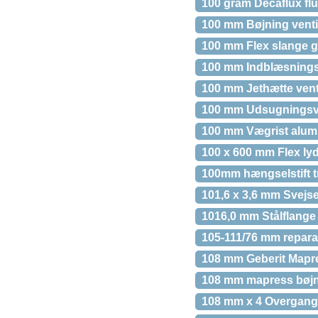
100 gram Decaflux fl
100 mm Bøjning venti
100 mm Flex slange g
100 mm Indblæsningsv
100 mm Jethætte vent
100 mm Udsugningsve
100 mm Vægrist alu
100 x 600 mm Flex ly
100mm hængselstift 
101,6 x 3,6 mm Svejs
1016,0 mm Stålflange
105-111/76 mm repara
108 mm Geberit Mapress
108 mm mapress bøjn. 
108 mm x 4 Overgang