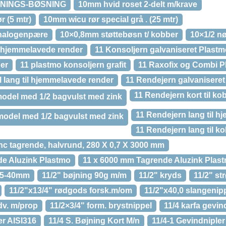
SNINGS-BØSNING
10mm hvid roset 2-delt m/krave
 (5 mtr)
10mm wicu rør special grå . (25 mtr)
fthalogenpære
10×0,8mm støttebøsn t/ kobber
10×1/2 nø
l hjemmelavede render
11 Konsoljern galvaniseret Plast
ber
11 plastmo konsoljern grafit
11 Raxofix og Combi P
 lang til hjemmelavede render
11 Rendejern galvanisere
11 Rendejern kort til ko
model med 1/2 bagvulst med zink
11 Rendejern lang til 
-model med 1/2 bagvulst med zink
11 Rendejern lang til k
nc tagrende, halvrund, 280 X 0,7 X 3000 mm
de Aluzink Plastmo
11 x 6000 mm Tagrende Aluzink Plas
 35-40mm
11/2" bøjning 90g m/m
11/2" kryds
11/2" st
11/2"x13/4" rødgods forsk.m/om
11/2"x40,0 slangenip
dv. m/prop
11/2×3/4" form. brystnippel
11/4 karfa gevi
er AISI316
11/4 S. Bøjning Kort M/n
11/4-1 Gevindnipler