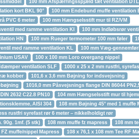
ussmiddel
100 mm Afspærringsspjæld tæt ventilation DTL
lation kort BKL 90°
100 mm Endebund muffe ventilation
rå PVC 6 meter
100 mm Hængselsstift mur til RZ/VM
entil med ramme ventilation KI
100 mm Indløbsrør ventil
ilation HN
100 mm Rueger termometer 100 mm føler
1
ntil med ramme ventilation KL
100 mm Væg-gennemføri
minium USAV
100 x 100 mm Loro overgang nippel
ddæmper ventilation SLF
1000 x 25 x 2 mm rustfri, syrefa
træ kobber
101,6 x 3,6 mm Bøjning for indsvejsning
ebøjning
1016,0 mm Påsvejsnings flange DIN 86044 PN2,
 DIN 2632 C22.8 PN10
104 mm Hængselsstift mur til hje
tionsklemme, AISI 304
108 mm Bøjning 45° med 1 muffe
 rustfri syrefast rør 6 meter – nikkelholdigt rør
90g. 1mf. (5 stk)
108 mm muffe fz mapress
108 mm tee
 FZ muffe/nippel Mapress
108 x 76,1 x 108 mm Tee RF M