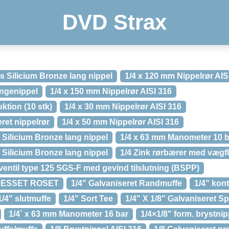
DVD Strax
 Silicium Bronze lang nippel
1/4 x 120 mm Nippelrør AIS
angenippel
1/4 x 150 mm Nippelrør AISI 316
ktion (10 stk)
1/4 x 30 mm Nippelrør AISI 316
ret nippelrør
1/4 x 50 mm Nippelrør AISI 316
Silicium Bronze lang nippel
1/4 x 63 mm Manometer 10 b
Silicium Bronze lang nippel
1/4 Zink rørbærer med vægf
ventil type 125 SGS-F med gevind tilslutning (BSPP)
RESSET ROSET
1/4" Galvaniseret Randmuffe
1/4" kon
1/4" slutmuffe
1/4" Sort Tee
1/4" X 1/8" Galvaniseret S
1/4` x 63 mm Manometer 16 bar
1/4×1/8" form. brystnip