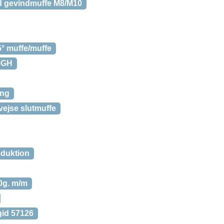
ed gevindmuffe M8/M10
° muffe/muffe
50GH
ing
vejse slutmuffe
eduktion
0g. m/m
gid 57126