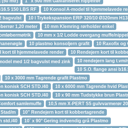
 (50 mtr)
1“ x 500 mm Galvaniseret nippelrør
B16.5 150 LBS RF
10 Konsol A-model til hjemmelavede r
2 bagvulst
10 l Trykekspansion ERP 320/10 Ø320mm H131
errør 1,20 meter
10 mm Klemring rørholder enkel
omløbermøtrik
10 mm x 1/2 Lodde overgang muffe/nippe
 hanenøgle
10 plastmo konsoljern grafit
10 Raxofix og
 kort til hjemmelavede render
10 Rendejern kort til kobb
10 rendejern lang t.vm/r
-model med 1/2 bagvulst med zink
10 S.O. flange ansi b16.
10 x 3000 mm Tagrende grafit Plastmo
ion konisk SCH STD./40
10 x 6000 mm Tagrende hvid Pla
ion konisk SCH STD./40
10 x 90 mm Tudstykke brun Plas
Comfort samlemuffe
10,5 mm X-PERT S5 gulvvarmerør 200
r Stad/m
10" Rendejern kort til kobbertagrende
h std./40
10` x 90° Gering indvendig grå Plastmo