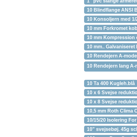
1“ pvc slange armeret
10 Blindflange ANSI 
10 Konsoljern med 1/
10 mm Forkromet kobb
10 mm Kompression 
10 mm.. Galvaniseret
10 Rendejern A-model
10 Rendejern lang A
10 Ta 400 Kugleh.blå
10 x 6 Svejse redukt
10 x 8 Svejse redukt
10,5 mm Roth Clima 
10/15/20 Isolering Fo
10" svejsebøj. 45g sc