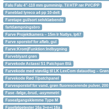
Falu Falu 4”-110 mm gumminip. Til HTP rør PVC/PP
Faneblad lyreco a4 pp 10-delt
Faretape gul/sort selvklæbende
fartdæmpningsbro
Farve Projektkamera – 15m Ir Natlys, Ip67
Farve sporstof for afløb, gul
Farve:Krom|Funktion:Indbygning
Farveblyant grøn
Farvekode Actassi S1 Patchpan Blå
Farvekode med støvlåg til LK LexCom dataudtag – Grøn
Farvekode Rød T/patchpanel
Farvesporstof for vand, grøn fluorescerende pulver, 200 
Fase -følge,-brud, -asymmetri
Faseafgangsklemme Type M
Fasefølgetester 16a 3+n+j 16a