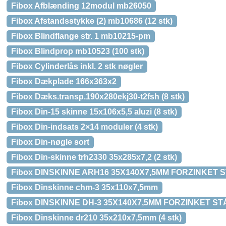
Fibox Afblænding 12modul mb26050
Fibox Afstandsstykke (2) mb10686 (12 stk)
Fibox Blindflange str. 1 mb10215-pm
Fibox Blindprop mb10523 (100 stk)
Fibox Cylinderlås inkl. 2 stk nøgler
Fibox Dækplade 166x363x2
Fibox Dæks.transp.190x280ekj30-t2fsh (8 stk)
Fibox Din-15 skinne 15x106x5,5 aluzi (8 stk)
Fibox Din-indsats 2×14 moduler (4 stk)
Fibox Din-nøgle sort
Fibox Din-skinne trh2330 35x285x7,2 (2 stk)
Fibox DINSKINNE ARH16 35X140X7,5MM FORZINKET 
Fibox Dinskinne chm-3 35x110x7,5mm
Fibox DINSKINNE DH-3 35X140X7,5MM FORZINKET ST
Fibox Dinskinne dr210 35x210x7,5mm (4 stk)