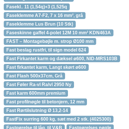
Fasekl.. 11 (1,54q)+3 (1,525q
Faseklemme A7-F2, 7 x 16 mm², grå
Faseklemme Lus Brun (10 Stk)
Faseskinne gaffel 4-polet 12M 10 mm² KDN463A
FAST – Montagebøjle m. strop Ø100 mm
Fast beslag rustfri, til sign model 624
Fast Firkantet karm og dæksel ø600, NID-MRS103B
Fast firkantet karm, Langt skørt ø600
Fast Flash 500x37cm, Grå
Fast Føler Ra-vl Ra/vl 2950 Ny
Fast karm 600mm premium
Fast profilnøgle til betonjern, 12 mm
Fast Rørtilslutning Ø 13,2-14
FastFix surring 600 kg, sæt med 2 stk. (4025300)
Fastgørelse til låg, til V&B
Fastgørelses nøgle