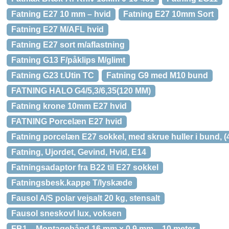
Fatning E27 10 mm – hvid
Fatning E27 10mm Sort
Fatning E27 M/AFL hvid
Fatning E27 sort m/aflastning
Fatning G13 F/påklips M/glimt
Fatning G23 t.Utin TC
Fatning G9 med M10 bund
FATNING HALO G4/5,3/6,35(120 MM)
Fatning krone 10mm E27 hvid
FATNING Porcelæn E27 hvid
Fatning porcelæn E27 sokkel, med skrue huller i bund,
Fatning, Ujordet, Gevind, Hvid, E14
Fatningsadaptor fra B22 til E27 sokkel
Fatningsbesk.kappe T/lyskæde
Fausol A/S polar vejsalt 20 kg, stensalt
Fausol sneskovl lux, voksen
FB1 – Montagebånd 16 mm x 0,9 mm – 10 meter