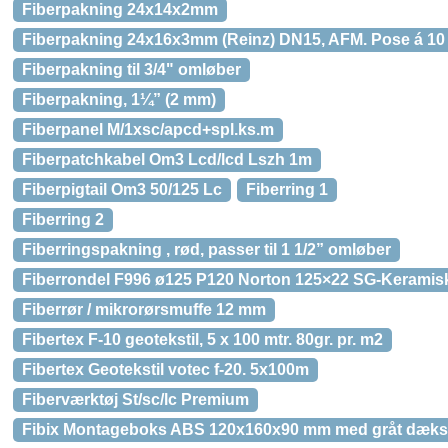
Fiberpakning 24x14x2mm
Fiberpakning 24x16x3mm (Reinz) DN15, AFM. Pose á 10 
Fiberpakning til 3/4" omløber
Fiberpakning, 1¼” (2 mm)
Fiberpanel M/1xsc/apcd+spl.ks.m
Fiberpatchkabel Om3 Lcd/lcd Lszh 1m
Fiberpigtail Om3 50/125 Lc
Fiberring 1
Fiberring 2
Fiberringspakning , rød, passer til 1 1/2” omløber
Fiberrondel F996 ø125 P120 Norton 125×22 SG-Keramisk sl
Fiberrør / mikrorørsmuffe 12 mm
Fibertex F-10 geotekstil, 5 x 100 mtr. 80gr. pr. m2
Fibertex Geotekstil votec f-20. 5x100m
Fiberværktøj St/sc/lc Premium
Fibix Montageboks ABS 120x160x90 mm med gråt dækse