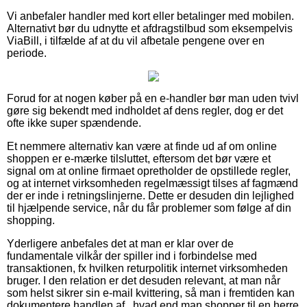
Vi anbefaler handler med kort eller betalinger med mobilen.
Alternativt bør du udnytte et afdragstilbud som eksempelvis
ViaBill, i tilfælde af at du vil afbetale pengene over en
periode.
Forud for at nogen køber på en e-handler bør man uden tvivl
gøre sig bekendt med indholdet af dens regler, dog er det
ofte ikke super spændende.
Et nemmere alternativ kan være at finde ud af om online
shoppen er e-mærke tilsluttet, eftersom det bør være et
signal om at online firmaet opretholder de opstillede regler,
og at internet virksomheden regelmæssigt tilses af fagmænd
der er inde i retningslinjerne. Dette er desuden din lejlighed
til hjælpende service, når du får problemer som følge af din
shopping.
Yderligere anbefales det at man er klar over de
fundamentale vilkår der spiller ind i forbindelse med
transaktionen, fx hvilken returpolitik internet virksomheden
bruger. I den relation er det desuden relevant, at man når
som helst sikrer sin e-mail kvittering, så man i fremtiden kan
dokumentere handlen af , hvad end man shopper til en herre