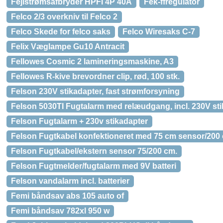
Fejlstrømsafbryder HPFI 4P 40A
Fek-ffregulator
Felco 2/3 overkniv til Felco 2
Felco Skede for felco saks
Felco Wiresaks C-7
Felix Væglampe Gu10 Antracit
Fellowes Cosmic 2 lamineringsmaskine, A3
Fellowes R-kive brevordner clip, rød, 100 stk.
Felson 230V stikadapter, fast strømforsyning
Felson 5030TI Fugtalarm med relæudgang, incl. 230V sti
Felson Fugtalarm + 230v stikadapter
Felson Fugtkabel konfektioneret med 75 cm sensor/200 
Felson Fugtkabel/ekstern sensor 75/200 cm.
Felson Fugtmelder/fugtalarm med 9V batteri
Felson vandalarm incl. batterier
Femi båndsav abs 105 auto of
Femi båndsav 782xl 950 w