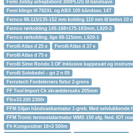
Femi Jobby arbejdsbord 300PLUS til båndsave
Femi klinge til 782XL og ABS 105 båndsav, 14T
Fernco 98-115/135-152 mm kobling 110 mm til beton 10 cm
Fernco rørkobling 145-168×175-193mm, L920-2
Fernco rørkobling, lige 98-115mm, L920-1
Ferolli Atlas d 25 e
Ferolli Atlas d 37 e
Ferolli Atlas d 75 e
Ferolli Sime Rondo 3 OF Inklusive kappesæt og instrum
Ferolli Solokedel – gn 2 n 05
Ferrotech Fordelerrørs fixtur 2-grens
FF Tool Import Ck skræddersaks 205mm
Ffcv33 200 2300r
FFM Siljan håndvaskarmatur 1-greb. Med selvlukkende
FFM Tronic termostatarmatur WMS 150 afg. Ned. IOT rea
Fh Kompositrør 16×2 500m