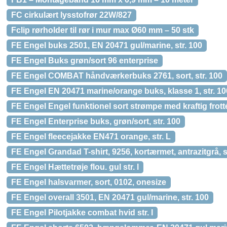
FC cirkulært lysstofrør 22W/827
Fclip rørholder til rør i mur max Ø60 mm – 50 stk
FE Engel buks 2501, EN 20471 gul/marine, str. 100
FE Engel Buks grøn/sort 96 enterprise
FE Engel COMBAT håndværkerbuks 2761, sort, str. 100
FE Engel EN 20471 marine/orange buks, klasse 1, str. 10
FE Engel Engel funktionel sort strømpe med kraftig frotté 
FE Engel Enterprise buks, grøn/sort, str. 100
FE Engel fleecejakke EN471 orange, str. L
FE Engel Grandad T-shirt, 9256, kortærmet, antrazitgrå, s
FE Engel Hættetrøje flou. gul str. l
FE Engel halsvarmer, sort, 0102, onesize
FE Engel overall 3501, EN 20471 gul/marine, str. 100
FE Engel Pilotjakke combat hvid str. l