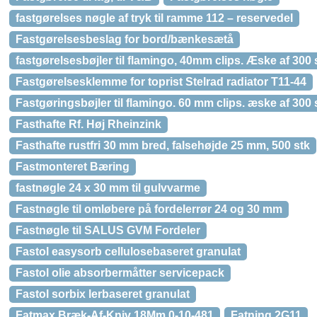
fastgørelses nøgle af tryk til ramme 112 – reservedel
Fastgørelsesbeslag for bord/bænkesætå
fastgørelsesbøjler til flamingo, 40mm clips. Æske af 300 
Fastgørelsesklemme for toprist Stelrad radiator T11-44
Fastgøringsbøjler til flamingo. 60 mm clips. æske af 300 
Fasthafte Rf. Høj Rheinzink
Fasthafte rustfri 30 mm bred, falsehøjde 25 mm, 500 stk
Fastmonteret Bæring
fastnøgle 24 x 30 mm til gulvvarme
Fastnøgle til omløbere på fordelerrør 24 og 30 mm
Fastnøgle til SALUS GVM Fordeler
Fastol easysorb cellulosebaseret granulat
Fastol olie absorbermåtter servicepack
Fastol sorbix lerbaseret granulat
Fatmax Bræk-Af-Kniv 18Mm 0-10-481
Fatning 2G11