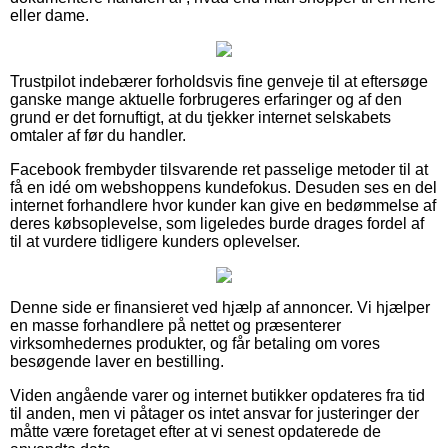
eller dame.
Trustpilot indebærer forholdsvis fine genveje til at eftersøge
ganske mange aktuelle forbrugeres erfaringer og af den
grund er det fornuftigt, at du tjekker internet selskabets
omtaler af før du handler.
Facebook frembyder tilsvarende ret passelige metoder til at
få en idé om webshoppens kundefokus. Desuden ses en del
internet forhandlere hvor kunder kan give en bedømmelse af
deres købsoplevelse, som ligeledes burde drages fordel af
til at vurdere tidligere kunders oplevelser.
Denne side er finansieret ved hjælp af annoncer. Vi hjælper
en masse forhandlere på nettet og præsenterer
virksomhedernes produkter, og får betaling om vores
besøgende laver en bestilling.
Viden angående varer og internet butikker opdateres fra tid
til anden, men vi påtager os intet ansvar for justeringer der
måtte være foretaget efter at vi senest opdaterede de