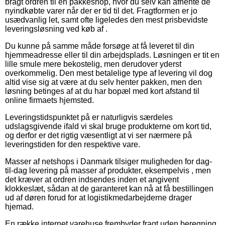
bragt ordren til en pakkeshop, hvor du selv kan afhente de
nyindkøbte varer når der er tid til det. Fragtformen er jo
usædvanlig let, samt ofte ligeledes den mest prisbevidste
leveringsløsning ved køb af .
Du kunne på samme måde forsøge at få leveret til din
hjemmeadresse eller til din arbejdsplads. Løsningen er tit en
lille smule mere bekostelig, men derudover yderst
overkommelig. Den mest betalelige type af levering vil dog
altid vise sig at være at du selv henter pakken, men den
løsning betinges af at du har bopæl med kort afstand til
online firmaets hjemsted.
Leveringstidspunktet på er naturligvis særdeles
udslagsgivende ifald vi skal bruge produkterne om kort tid,
og derfor er det rigtig væsentligt at vi ser nærmere på
leveringstiden for den respektive vare.
Masser af netshops i Danmark tilsiger muligheden for dag-
til-dag levering på masser af produkter, eksempelvis , men
det kræver at ordren indsendes inden et angivent
klokkeslæt, sådan at de garanteret kan nå at få bestillingen
ud af døren forud for at logistikmedarbejderne drager
hjemad.
En række internet varehuse frembyder fragt uden beregning,