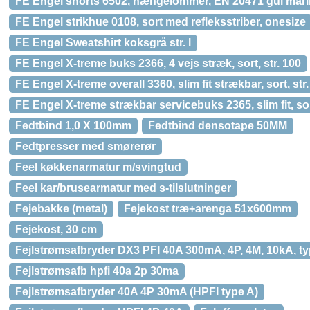
FE Engel shorts 6502, hængelommer, EN 20471 gul marin
FE Engel strikhue 0108, sort med refleksstriber, onesize
FE Engel Sweatshirt koksgrå str. l
FE Engel X-treme buks 2366, 4 vejs stræk, sort, str. 100
FE Engel X-treme overall 3360, slim fit strækbar, sort, str
FE Engel X-treme strækbar servicebuks 2365, slim fit, so
Fedtbind 1,0 X 100mm
Fedtbind densotape 50MM
Fedtpresser med smørerør
Feel køkkenarmatur m/svingtud
Feel kar/brusearmatur med s-tilslutninger
Fejebakke (metal)
Fejekost træ+arenga 51x600mm
Fejekost, 30 cm
Fejlstrømsafbryder DX3 PFI 40A 300mA, 4P, 4M, 10kA, t
Fejlstrømsafb hpfi 40a 2p 30ma
Fejlstrømsafbryder 40A 4P 30mA (HPFI type A)