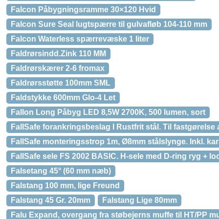
Falcon Påbygningsramme 30×120 Hvid
Falcon Sure Seal lugtspærre til gulvafløb 104-110 mm
Falcon Waterless spærrevæske 1 liter
Faldrørsindd.Zink 110 MM
Faldrørskærer 2-6 fromax
Faldrørsstøtte 100mm SML
Faldstykke 600mm Glo-4 Let
Fallon Long Påbyg LED 8,5W 2700K, 500 lumen, sort
FallSafe forankringsbeslag I Rustfrit stål. Til fastgørelse
FallSafe monteringsstrop 1m, Ø8mm stålslynge. Inkl. k
FallSafe sele FS 2002 BASIC. H-sele med D-ring ryg + lo
Falsetang 45° (60 mm næb)
Falstang 100 mm, lige Freund
Falstang 45 Gr. 20mm
Falstang Lige 80mm
Falu Expand, overgang fra støbejerns muffe til HT/PP m