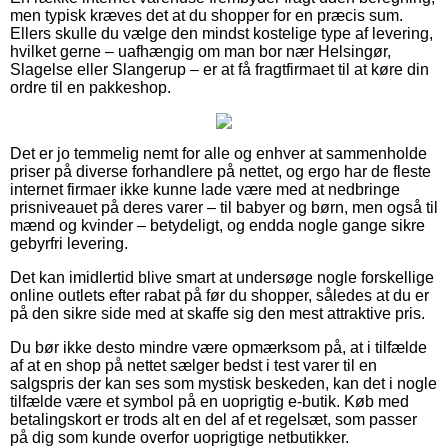
men typisk kræves det at du shopper for en præcis sum.
Ellers skulle du vælge den mindst kostelige type af levering,
hvilket gerne – uafhængig om man bor nær Helsingør,
Slagelse eller Slangerup – er at få fragtfirmaet til at køre din
ordre til en pakkeshop.
Det er jo temmelig nemt for alle og enhver at sammenholde
priser på diverse forhandlere på nettet, og ergo har de fleste
internet firmaer ikke kunne lade være med at nedbringe
prisniveauet på deres varer – til babyer og børn, men også til
mænd og kvinder – betydeligt, og endda nogle gange sikre
gebyrfri levering.
Det kan imidlertid blive smart at undersøge nogle forskellige
online outlets efter rabat på før du shopper, således at du er
på den sikre side med at skaffe sig den mest attraktive pris.
Du bør ikke desto mindre være opmærksom på, at i tilfælde
af at en shop på nettet sælger bedst i test varer til en
salgspris der kan ses som mystisk beskeden, kan det i nogle
tilfælde være et symbol på en uoprigtig e-butik. Køb med
betalingskort er trods alt en del af et regelsæt, som passer
på dig som kunde overfor uoprigtige netbutikker.