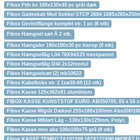
Fibox Ftth ks 190x130x45 pc gråt dæk
Fibox Gadeskab Med Sokkel STCP 2684 1695x265x25
Fibox Gevindflange komplet str. 1 pc (6 stk)
Fibox Hængsel sæt Ã 2 stk.
Fibox Hængsler 190x190x30 pc transp (8 stk)
Fibox Hængsellåg L04 78X94X25 transparent
Fibox Hængsellåg l24ii 2x12modul
Fibox Hængselsæt (2) mb10622
Fibox Kabelboks str. 2 1xø30-60 (12 stk)
Fibox Kasse 125x362x81 aluminium
FIBOX KASSE KUNSTSTOF EURO. AB050705, 65 x 50 
Fibox Kasse M/gråt Dæksel 255x180x100mm Abs200/10
Fibox Kasse M/klart Låg – 130x130x125mm, Polyc.
Fibox Kasse mnx abs 100x100x75 grå (8 stk)
Fibox KASSE TEMPO TA191209 187X122X90 M/GRÅT