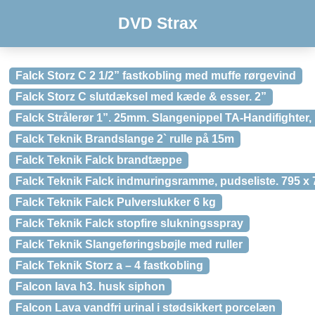
DVD Strax
Falck Storz C 2 1/2” fastkobling med muffe rørgevind
Falck Storz C slutdæksel med kæde & esser. 2”
Falck Strålerør 1”. 25mm. Slangenippel TA-Handifighter, 
Falck Teknik Brandslange 2` rulle på 15m
Falck Teknik Falck brandtæppe
Falck Teknik Falck indmuringsramme, pudseliste. 795 x
Falck Teknik Falck Pulverslukker 6 kg
Falck Teknik Falck stopfire slukningsspray
Falck Teknik Slangeføringsbøjle med ruller
Falck Teknik Storz a – 4 fastkobling
Falcon lava h3. husk siphon
Falcon Lava vandfri urinal i stødsikkert porcelæn