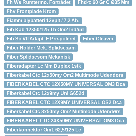
Fh Ws Rumtermo. Fortrådet
Fhd-t: 60 Gr C Ø35 Mm
Fhv Frontplade Krom
Fiamm blybatteri 12vplt / 7,2 Ah.
Fib Kab 12×50/125 Tb Om2 Ind/ud
Fib Sc Vfl Adapt. F Pre-poleret
Fiber Cleaver
Fiber Holder Mek. Splidsesøm
Fiber Splidsesøm Mekanisk
Fiberadapter Lc Mm Duplex 1stk
Fiberkabel Ctc 12x50my Om2 Multimode Udendørs
FIBERKABEL CTC 12X50MY UNIVERSAL OM3 Dca
Fiberkabel Ctc 12x9my Uni G652d
FIBERKABEL CTC 12X9MY UNIVERSAL OS2 Dca
Fiberkabel Ctc 8x50my Om2 Multimode Udendørs
FIBERKABEL LTC 24X50MY UNIVERSAL OM3 Dca
Fiberkonnektor Om1 62,5/125 Lc