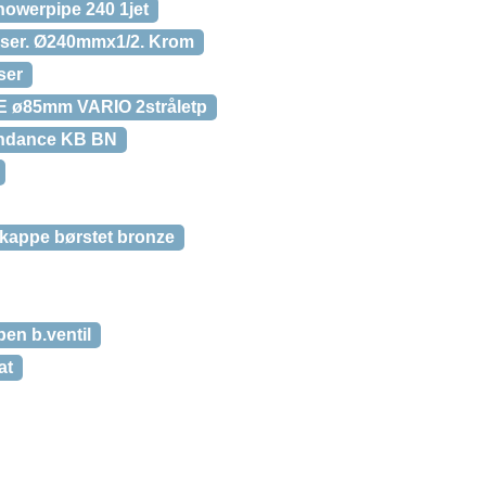
owerpipe 240 1jet
nser. Ø240mmx1/2. Krom
ser
 ø85mm VARIO 2stråletp
indance KB BN
appe børstet bronze
en b.ventil
at