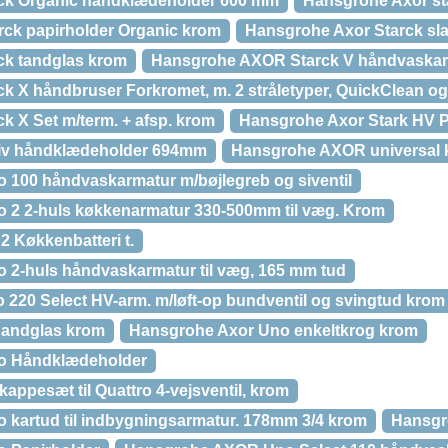
ck Organic håndklædeholder 600 mm
Hansgrohe Axor sta
ck papirholder Organic krom
Hansgrohe Axor Starck s
ck tandglas krom
Hansgrohe AXOR Starck V håndvaskar
k X håndbruser Forkromet, m. 2 stråletyper, QuickClean og
k X Set m/term. + afsp. krom
Hansgrohe Axor Stark HV P
v håndklædeholder 694mm
Hansgrohe AXOR universal 
100 håndvaskarmatur m/bøjlegreb og siventil
2 2-huls køkkenarmatur 330-500mm til væg. Krom
 Køkkenbatteri t.
2-huls håndvaskarmatur til væg, 165 mm tud
20 Select HV-arm. m/løft-op bundventil og svingtud krom
 andglas krom
Hansgrohe Axor Uno enkeltkrog krom
o Håndklædeholder
appesæt til Quattro 4-vejsventil, krom
kartud til indbygningsarmatur. 178mm 3/4 krom
Hansgr