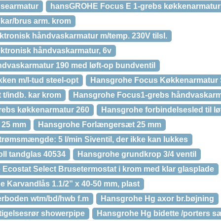
usearmatur
hansGROHE Focus E 1-grebs køkkenarmatur
kar/brus arm. krom
tronisk håndvaskarmatur m/temp. 230V tilsl.
ktronisk håndvaskarmatur, 6v
dvaskarmatur 190 med løft-op bundventil
en m/l-tud steel-opt
Hansgrohe Focus Køkkenarmatur 
t/indb. kar krom
Hansgrohe Focus1-grebs håndvaskarma
ebs køkkenarmatur 260
Hansgrohe forbindelsesled til lø
r 25 mm
Hansgrohe Forlængersæt 25 mm
msmængde: 5 l/min Siventil, der ikke kan lukkes
oll tandglas 40534
Hansgrohe grundkrop 3/4 ventil
costat Select Brusetermostat i krom med klar glasplade
Karvandlås 1.1/2” x 40-50 mm, plast
rboden wtm/bd/hwb f.m
Hansgrohe Hg axor br.bøjning
igelsesrør showerpipe
Hansgrohe Hg bidette /porters sæ