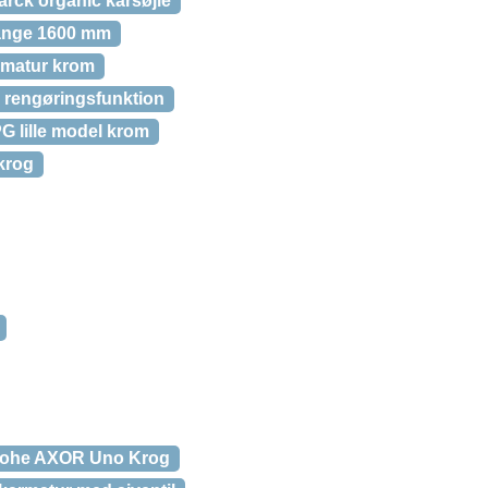
rck organic karsøjle
lange 1600 mm
matur krom
 rengøringsfunktion
G lille model krom
krog
ohe AXOR Uno Krog