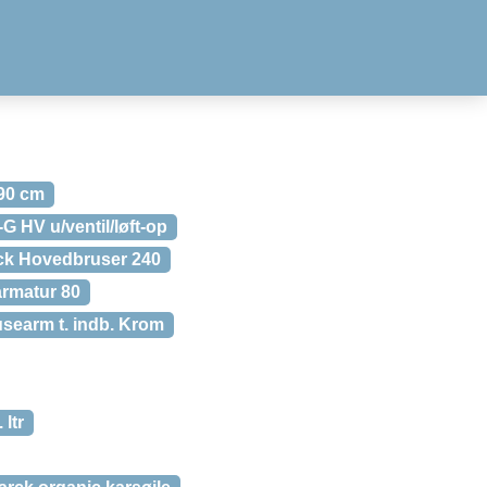
90 cm
 HV u/ventil/løft-op
ck Hovedbruser 240
rmatur 80
searm t. indb. Krom
ltr