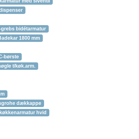
armatur med siventil
ispenser
grebs bidétarmatur
Badekar 1800 mm
-børste
øgle t/køk.arm.
om
nsgrohe dækkappe
/køkkenarmatur hvid