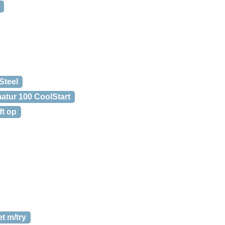
Steel
tur 100 CoolStart
ft op
t m/try