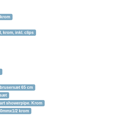
 krom
krom, inkl. clips
 brusersæt 65 cm
esæt
rt showerpipe. Krom
20mmx1/2 krom