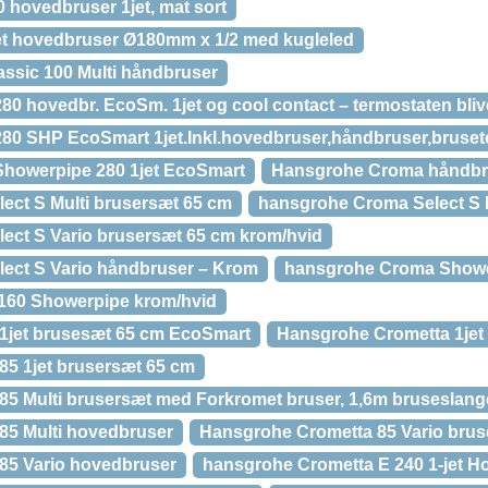
hovedbruser 1jet, mat sort
t hovedbruser Ø180mm x 1/2 med kugleled
ssic 100 Multi håndbruser
0 hovedbr. EcoSm. 1jet og cool contact – termostaten bliv
80 SHP EcoSmart 1jet.Inkl.hovedbruser,håndbruser,bruset
howerpipe 280 1jet EcoSmart
Hansgrohe Croma håndbru
ct S Multi brusersæt 65 cm
hansgrohe Croma Select S 
ect S Vario brusersæt 65 cm krom/hvid
ect S Vario håndbruser – Krom
hansgrohe Croma Shower
160 Showerpipe krom/hvid
1jet brusesæt 65 cm EcoSmart
Hansgrohe Crometta 1jet
5 1jet brusersæt 65 cm
5 Multi brusersæt med Forkromet bruser, 1,6m bruseslan
85 Multi hovedbruser
Hansgrohe Crometta 85 Vario brus
85 Vario hovedbruser
hansgrohe Crometta E 240 1-jet H