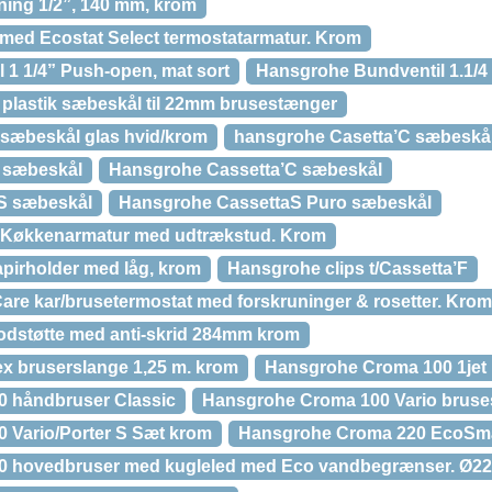
ing 1/2”, 140 mm, krom
med Ecostat Select termostatarmatur. Krom
 1 1/4” Push-open, mat sort
Hansgrohe Bundventil 1.1/4
plastik sæbeskål til 22mm brusestænger
 sæbeskål glas hvid/krom
hansgrohe Casetta’C sæbeskål, 
 sæbeskål
Hansgrohe Cassetta’C sæbeskål
S sæbeskål
Hansgrohe CassettaS Puro sæbeskål
 Køkkenarmatur med udtrækstud. Krom
apirholder med låg, krom
Hansgrohe clips t/Cassetta’F
re kar/brusetermostat med forskruninger & rosetter. Krom
odstøtte med anti-skrid 284mm krom
x bruserslange 1,25 m. krom
Hansgrohe Croma 100 1jet
 håndbruser Classic
Hansgrohe Croma 100 Vario brus
 Vario/Porter S Sæt krom
Hansgrohe Croma 220 EcoSma
0 hovedbruser med kugleled med Eco vandbegrænser. Ø2