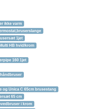
er ikke varm
ermostat,bruserslange
sersæt 1jet
Multi HB hvid/krom
pipe 160 1jet
 håndbruser
ge og Unica C 65cm brusestang
ersæt 65 cm
ovedbruser i krom