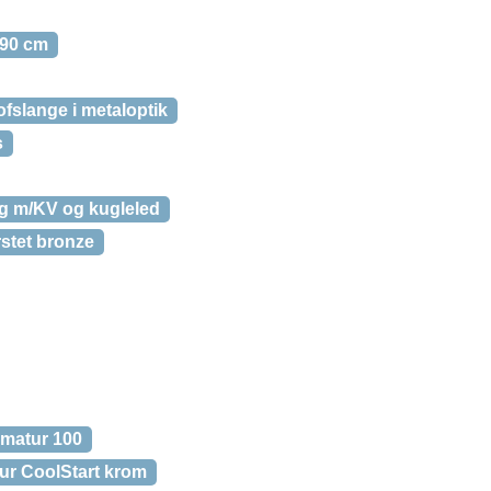
 90 cm
fslange i metaloptik
s
g m/KV og kugleled
stet bronze
matur 100
ur CoolStart krom