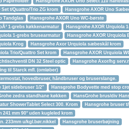
 Papirholder
Hansgrohe AXOR Uno Select 110 håndvask
et t/Quattro/Trio ZG krom
Hansgrohe AXOR Uno Sæbed
 Tandglas
Hansgrohe AXOR Uno WC-børste
Â² 1-grebs køkkenarmatur
Hansgrohe AXOR Urquiola 1-
iola 1-grebs brusearmatur
Hansgrohe AXOR Urquiola 
uiola Krog
Hansgrohe Axor Urquiola sæbeskål krom
ola Trio/Quattro Set krom
Hansgrohe AXOR Urquiola WC
tischventil DN 32 Steel optic
Hansgrohe Axor/hg serv.n
 til Starck mfl. (omløber)
termostat, hovedbruser, håndbruser og bruserslange.
1jet sidebruser 1/2"
Hansgrohe Bodyvette med stop cr
Grohe zedra standhane køkken
HansGrohe brus/div Ha
tur ShowerTablet Select 300. Krom
Hansgrohe bruser t
 241 mm 90° uden kugleled krom
. 233mm u/kgl.bør.nikkel
Hansgrohe bruserbøjning