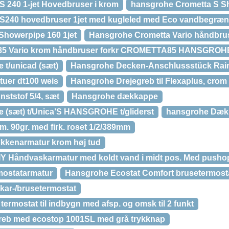
 240 1-jet Hovedbruser i krom
hansgrohe Crometta S Sh
S240 hovedbruser 1jet med kugleled med Eco vandbegræ
Showerpipe 160 1jet
Hansgrohe Crometta Vario håndbru
85 Vario krom håndbruser forkr CROMETTA85 HANSGROHE
t/unicad (sæt)
Hansgrohe Decken-Anschlussstück Ra
tuer dt100 weis
Hansgrohe Drejegreb til Flexaplus, crom
ststof 5/4, sæt
Hansgrohe dækkappe
(sæt) t/Unica’S HANSGROHE t/gliderst
hansgrohe Dækk
. 90gr. med firk. roset 1/2/389mm
kkenarmatur krom høj tud
 Håndvaskarmatur med koldt vand i midt pos. Med pushop
ostatarmatur
Hansgrohe Ecostat Comfort brusetermost
kar-/brusetermostat
ermostat til indbygn med afsp. og omsk til 2 funkt
reb med ecostop 1001SL med grå trykknap