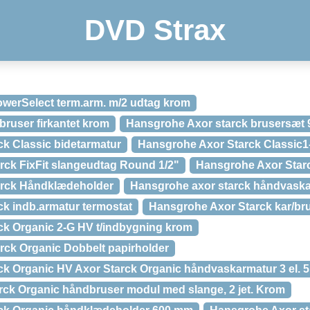
DVD Strax
erSelect term.arm. m/2 udtag krom
ruser firkantet krom
Hansgrohe Axor starck brusersæt 
k Classic bidetarmatur
Hansgrohe Axor Starck Classic1-G
ck FixFit slangeudtag Round 1/2"
Hansgrohe Axor Star
rck Håndklædeholder
Hansgrohe axor starck håndvaska
k indb.armatur termostat
Hansgrohe Axor Starck kar/bru
k Organic 2-G HV t/indbygning krom
ck Organic Dobbelt papirholder
k Organic HV Axor Starck Organic håndvaskarmatur 3 el. 5. 
ck Organic håndbruser modul med slange, 2 jet. Krom