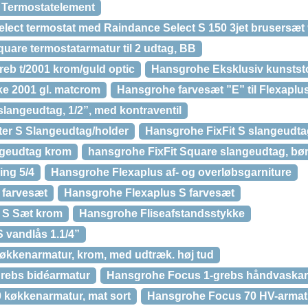
 Termostatelement
lect termostat med Raindance Select S 150 3jet brusersæt
uare termostatarmatur til 2 udtag, BB
b t/2001 krom/guld optic
Hansgrohe Eksklusiv kunststo
e 2001 gl. matcrom
Hansgrohe farvesæt ”E” til Flexaplu
langeudtag, 1/2”, med kontraventil
ter S Slangeudtag/holder
Hansgrohe FixFit S slangeudta
ngeudtag krom
hansgrohe FixFit Square slangeudtag, bør
ing 5/4
Hansgrohe Flexaplus af- og overløbsgarniture
 farvesæt
Hansgrohe Flexaplus S farvesæt
 S Sæt krom
Hansgrohe Fliseafstandsstykke
 vandlås 1.1/4”
kkenarmatur, krom, med udtræk. høj tud
rebs bidéarmatur
Hansgrohe Focus 1-grebs håndvaskar
 køkkenarmatur, mat sort
Hansgrohe Focus 70 HV-armat