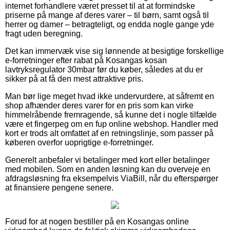
internet forhandlere været presset til at at formindske
priserne på mange af deres varer – til børn, samt også til
herrer og damer – betragteligt, og endda nogle gange yde
fragt uden beregning.
Det kan immervæk vise sig lønnende at besigtige forskellige
e-forretninger efter rabat på Kosangas kosan
lavtryksregulator 30mbar før du køber, således at du er
sikker på at få den mest attraktive pris.
Man bør lige meget hvad ikke undervurdere, at såfremt en
shop afhænder deres varer for en pris som kan virke
himmelråbende fremragende, så kunne det i nogle tilfælde
være et fingerpeg om en fup online webshop. Handler med
kort er trods alt omfattet af en retningslinje, som passer på
køberen overfor uoprigtige e-forretninger.
Generelt anbefaler vi betalinger med kort eller betalinger
med mobilen. Som en anden løsning kan du overveje en
afdragsløsning fra eksempelvis ViaBill, når du efterspørger
at finansiere pengene senere.
Forud for at nogen bestiller på en Kosangas online