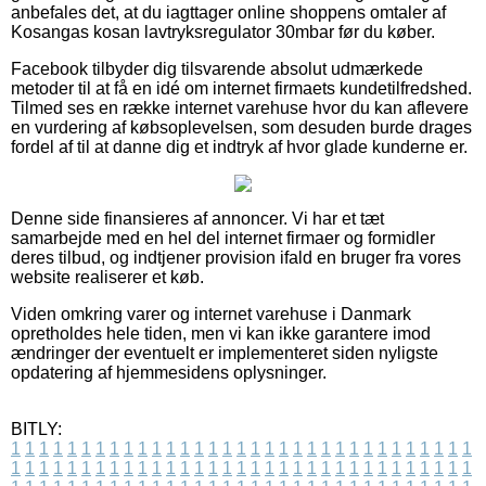
anbefales det, at du iagttager online shoppens omtaler af
Kosangas kosan lavtryksregulator 30mbar før du køber.
Facebook tilbyder dig tilsvarende absolut udmærkede
metoder til at få en idé om internet firmaets kundetilfredshed.
Tilmed ses en række internet varehuse hvor du kan aflevere
en vurdering af købsoplevelsen, som desuden burde drages
fordel af til at danne dig et indtryk af hvor glade kunderne er.
Denne side finansieres af annoncer. Vi har et tæt
samarbejde med en hel del internet firmaer og formidler
deres tilbud, og indtjener provision ifald en bruger fra vores
website realiserer et køb.
Viden omkring varer og internet varehuse i Danmark
opretholdes hele tiden, men vi kan ikke garantere imod
ændringer der eventuelt er implementeret siden nyligste
opdatering af hjemmesidens oplysninger.
BITLY:
1
1
1
1
1
1
1
1
1
1
1
1
1
1
1
1
1
1
1
1
1
1
1
1
1
1
1
1
1
1
1
1
1
1
1
1
1
1
1
1
1
1
1
1
1
1
1
1
1
1
1
1
1
1
1
1
1
1
1
1
1
1
1
1
1
1