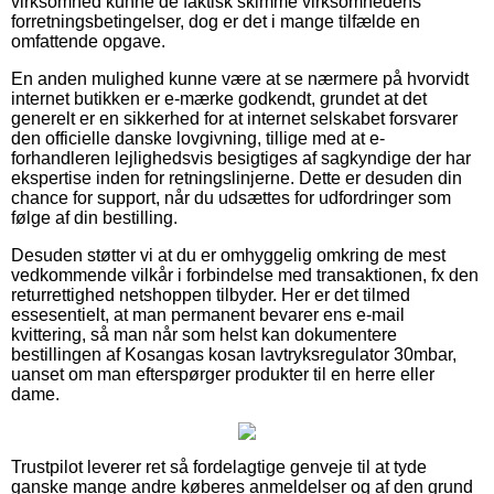
virksomhed kunne de faktisk skimme virksomhedens
forretningsbetingelser, dog er det i mange tilfælde en
omfattende opgave.
En anden mulighed kunne være at se nærmere på hvorvidt
internet butikken er e-mærke godkendt, grundet at det
generelt er en sikkerhed for at internet selskabet forsvarer
den officielle danske lovgivning, tillige med at e-
forhandleren lejlighedsvis besigtiges af sagkyndige der har
ekspertise inden for retningslinjerne. Dette er desuden din
chance for support, når du udsættes for udfordringer som
følge af din bestilling.
Desuden støtter vi at du er omhyggelig omkring de mest
vedkommende vilkår i forbindelse med transaktionen, fx den
returrettighed netshoppen tilbyder. Her er det tilmed
essesentielt, at man permanent bevarer ens e-mail
kvittering, så man når som helst kan dokumentere
bestillingen af Kosangas kosan lavtryksregulator 30mbar,
uanset om man efterspørger produkter til en herre eller
dame.
Trustpilot leverer ret så fordelagtige genveje til at tyde
ganske mange andre køberes anmeldelser og af den grund