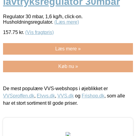
lavtryksregulator 30mbar
Regulator 30 mbar, 1,6 kg/h, click-on.
Husholdningsregulator.
(Læs mere)
157.75
kr.
(Vis fragtpris)
Læs mere »
Køb nu »
De mest populære VVS-webshops i øjeblikket er
VVSproffen.dk
,
Elvvs.dk
,
VVS.dk
og
Frishop.dk
, som alle
har et stort sortiment til gode priser.