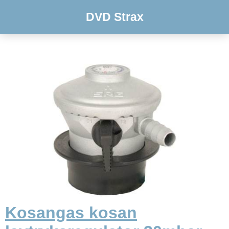
DVD Strax
Kosangas kosan