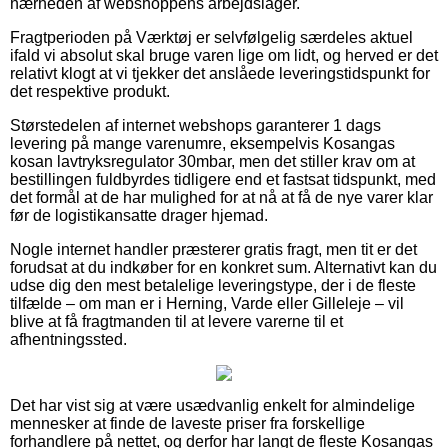
nærheden af webshoppens arbejdslager.
Fragtperioden på Værktøj er selvfølgelig særdeles aktuel
ifald vi absolut skal bruge varen lige om lidt, og herved er det
relativt klogt at vi tjekker det anslåede leveringstidspunkt for
det respektive produkt.
Størstedelen af internet webshops garanterer 1 dags
levering på mange varenumre, eksempelvis Kosangas
kosan lavtryksregulator 30mbar, men det stiller krav om at
bestillingen fuldbyrdes tidligere end et fastsat tidspunkt, med
det formål at de har mulighed for at nå at få de nye varer klar
før de logistikansatte drager hjemad.
Nogle internet handler præsterer gratis fragt, men tit er det
forudsat at du indkøber for en konkret sum. Alternativt kan du
udse dig den mest betalelige leveringstype, der i de fleste
tilfælde – om man er i Herning, Varde eller Gilleleje – vil
blive at få fragtmanden til at levere varerne til et
afhentningssted.
Det har vist sig at være usædvanlig enkelt for almindelige
mennesker at finde de laveste priser fra forskellige
forhandlere på nettet, og derfor har langt de fleste Kosangas