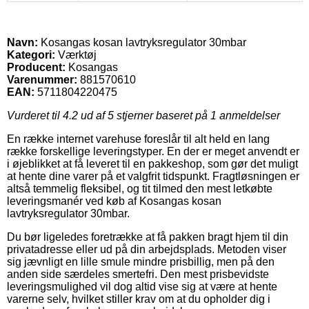
Navn:
Kosangas kosan lavtryksregulator 30mbar
Kategori:
Værktøj
Producent:
Kosangas
Varenummer:
881570610
EAN:
5711804220475
Vurderet til
4.2
ud af 5 stjerner baseret på
1
anmeldelser
En række internet varehuse foreslår til alt held en lang
række forskellige leveringstyper. En der er meget anvendt er
i øjeblikket at få leveret til en pakkeshop, som gør det muligt
at hente dine varer på et valgfrit tidspunkt. Fragtløsningen er
altså temmelig fleksibel, og tit tilmed den mest letkøbte
leveringsmanér ved køb af Kosangas kosan
lavtryksregulator 30mbar.
Du bør ligeledes foretrække at få pakken bragt hjem til din
privatadresse eller ud på din arbejdsplads. Metoden viser
sig jævnligt en lille smule mindre prisbillig, men på den
anden side særdeles smertefri. Den mest prisbevidste
leveringsmulighed vil dog altid vise sig at være at hente
varerne selv, hvilket stiller krav om at du opholder dig i