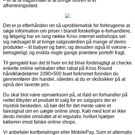
– er at få fragtfirmaet til at bringe ordren til et
afhentningssted.
Det er jo efterhånden ret så uproblematisk for forbrugerne at
søge information om priser i blandt forskellige e-forhandlere,
og følgelig har en lang række Kriss internet webshops set
sig nødsaget til at tvinge salgsværdien på mange af deres
produkter – til babyer og børn, og desuden også til voksne –
betragteligt, og endda nogle gange præstere portofri fragt.
Til gengæld kan det til hver en tid blive fordelagtigt at checke
enkelte online selskaber efter rabat på Kriss Round
håndklædetørrer 1090×500 buet forkromet forinden du
gennemfører din handel, således at du er skråsikker på at
opnå den laveste pris.
Du skal blot være opmærksom på, at ifald en forhandler på
nettet tilbyder et produkt til salg for en salgspris der er
mystisk beskeden, så bør det for det meste være et
faresignal om en uægte online shop. Køb med kort er ikke
desto mindre omsluttet af et regulativ, hvilket hjælper
køberen imod falske online shops.
Vi anbefaler kortbetalinger eller MobilePay. Som et alternativ