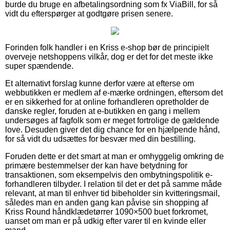
burde du bruge en afbetalingsordning som fx ViaBill, for så
vidt du efterspørger at godtgøre prisen senere.
Forinden folk handler i en Kriss e-shop bør de principielt
overveje netshoppens vilkår, dog er det for det meste ikke
super spændende.
Et alternativt forslag kunne derfor være at efterse om
webbutikken er medlem af e-mærke ordningen, eftersom det
er en sikkerhed for at online forhandleren opretholder de
danske regler, foruden at e-butikken en gang i mellem
undersøges af fagfolk som er meget fortrolige de gældende
love. Desuden giver det dig chance for en hjælpende hånd,
for så vidt du udsættes for besvær med din bestilling.
Foruden dette er det smart at man er omhyggelig omkring de
primære bestemmelser der kan have betydning for
transaktionen, som eksempelvis den ombytningspolitik e-
forhandleren tilbyder. I relation til det er det på samme måde
relevant, at man til enhver tid bibeholder sin kvitteringsmail,
således man en anden gang kan påvise sin shopping af
Kriss Round håndklædetørrer 1090×500 buet forkromet,
uanset om man er på udkig efter varer til en kvinde eller