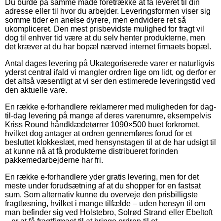
Du burde på samme måde foretrække at få leveret til din
adresse eller til hvor du arbejder. Leveringsformen viser sig
somme tider en anelse dyrere, men endvidere ret så
ukompliceret. Den mest prisbevidste mulighed for fragt vil
dog til enhver tid være at du selv henter produkterne, men
det kræver at du har bopæl nærved internet firmaets bopæl.
Antal dages levering på Ukategoriserede varer er naturligvis
yderst central ifald vi mangler ordren lige om lidt, og derfor er
det altså væsentligt at vi ser den estimerede leveringstid ved
den aktuelle vare.
En række e-forhandlere reklamerer med muligheden for dag-
til-dag levering på mange af deres varenumre, eksempelvis
Kriss Round håndklædetørrer 1090×500 buet forkromet,
hvilket dog antager at ordren gennemføres forud for et
besluttet klokkeslæt, med hensynstagen til at de har udsigt til
at kunne nå at få produkterne distribueret forinden
pakkemedarbejderne har fri.
En række e-forhandlere yder gratis levering, men for det
meste under forudsætning af at du shopper for en fastsat
sum. Som alternativ kunne du overveje den prisbilligste
fragtløsning, hvilket i mange tilfælde – uden hensyn til om
man befinder sig ved Holstebro, Solrød Strand eller Ebeltoft