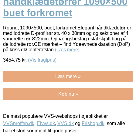
håndklædetørrer 1090×500
buet forkromet
Round, 1090×500, buet, forkromet.Elegant håndklædetørrer
med lodrette D-profilrør str. 40 x 30mm og og sektioner af 4
vandrette rør Ø22mm. Ophængsbeslag i stål skjult bag på
de lodrette rør.CE mærket – find Ydeevnedeklaration (DoP)
på kriss.dkCenterafstan
(Læs mere)
3454.75
kr.
(Vis fragtpris)
Læs mere »
Køb nu »
De mest populære VVS-webshops i øjeblikket er
VVSproffen.dk
,
Elvvs.dk
,
VVS.dk
og
Frishop.dk
, som alle
har et stort sortiment til gode priser.