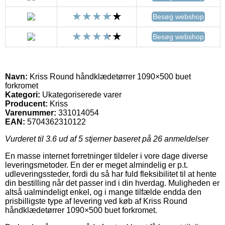
Besøg webshop
Besøg webshop
Navn:
Kriss Round håndklædetørrer 1090×500 buet
forkromet
Kategori:
Ukategoriserede varer
Producent:
Kriss
Varenummer:
331014054
EAN:
5704362310122
Vurderet til
3.6
ud af 5 stjerner baseret på
26
anmeldelser
En masse internet forretninger tildeler i vore dage diverse
leveringsmetoder. En der er meget almindelig er p.t.
udleveringssteder, fordi du så har fuld fleksibilitet til at hente
din bestilling når det passer ind i din hverdag. Muligheden er
altså ualmindeligt enkel, og i mange tilfælde endda den
prisbilligste type af levering ved køb af Kriss Round
håndklædetørrer 1090×500 buet forkromet.