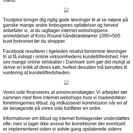
mand.
Trustpilot bringer dig rigtig gode løsninger til at se nøjere på
ganske mange andre forbrugeres opfattelser og herved
anbefaler vi, at du iagttager internet webshoppens
anmeldelser af Kriss Round håndklædetørrer 1090×500
buet forkromet før du shopper.
Facebook resulterer i ligeledes relativt fornemme løsninger
til at få indsigt i online virksomhedens kundetilfredshed. Her
ses mange online selskaber i Danmark som gør det muligt at
skrive en kritik af deres køb, hvilket desuden må benyttes til
vurdering af kundetilfredsheden.
Vores side finansieres af annonceindtægter. Vi arbejder tæt
sammen med flere internet webshops hvor vi markedsfører
forretningernes tilbud, og indkasserer kommission når en af
de besøgende på vores side fuldfører en ordre.
Informationer om tilbud og internet foretagender understøttes
ofte, men vi tager ikke ansvar for korrektioner der eventuelt
er implementeret siden vi sidste gang opdaterede sidens