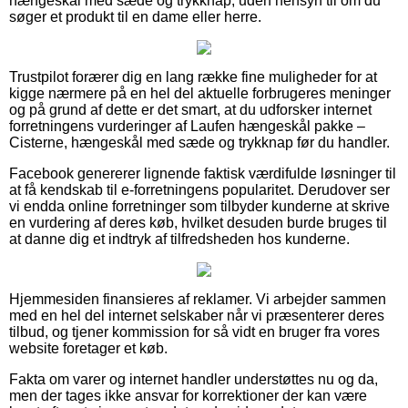
hængeskål med sæde og trykknap, uden hensyn til om du
søger et produkt til en dame eller herre.
Trustpilot forærer dig en lang række fine muligheder for at
kigge nærmere på en hel del aktuelle forbrugeres meninger
og på grund af dette er det smart, at du udforsker internet
forretningens vurderinger af Laufen hængeskål pakke –
Cisterne, hængeskål med sæde og trykknap før du handler.
Facebook genererer lignende faktisk værdifulde løsninger til
at få kendskab til e-forretningens popularitet. Derudover ser
vi endda online forretninger som tilbyder kunderne at skrive
en vurdering af deres køb, hvilket desuden burde bruges til
at danne dig et indtryk af tilfredsheden hos kunderne.
Hjemmesiden finansieres af reklamer. Vi arbejder sammen
med en hel del internet selskaber når vi præsenterer deres
tilbud, og tjener kommission for så vidt en bruger fra vores
website foretager et køb.
Fakta om varer og internet handler understøttes nu og da,
men der tages ikke ansvar for korrektioner der kan være