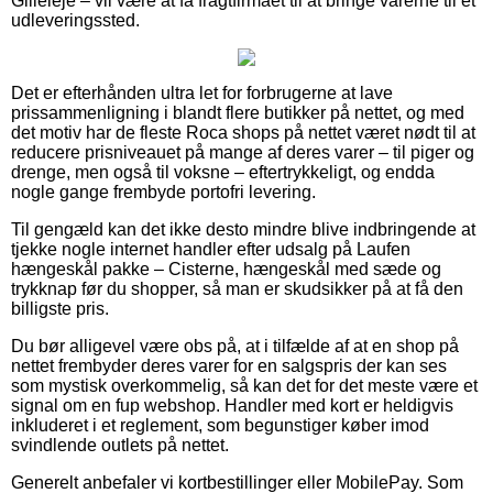
Gilleleje – vil være at få fragtfirmaet til at bringe varerne til et
udleveringssted.
Det er efterhånden ultra let for forbrugerne at lave
prissammenligning i blandt flere butikker på nettet, og med
det motiv har de fleste Roca shops på nettet været nødt til at
reducere prisniveauet på mange af deres varer – til piger og
drenge, men også til voksne – eftertrykkeligt, og endda
nogle gange frembyde portofri levering.
Til gengæld kan det ikke desto mindre blive indbringende at
tjekke nogle internet handler efter udsalg på Laufen
hængeskål pakke – Cisterne, hængeskål med sæde og
trykknap før du shopper, så man er skudsikker på at få den
billigste pris.
Du bør alligevel være obs på, at i tilfælde af at en shop på
nettet frembyder deres varer for en salgspris der kan ses
som mystisk overkommelig, så kan det for det meste være et
signal om en fup webshop. Handler med kort er heldigvis
inkluderet i et reglement, som begunstiger køber imod
svindlende outlets på nettet.
Generelt anbefaler vi kortbestillinger eller MobilePay. Som