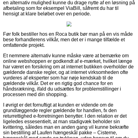
en alternativ mulighed kunne du drage nytte af en løsning på
afbetaling som for eksempel ViaBill, såfremt du har til
hensigt at klare beløbet over en periode.
Før folk bestiller hos en Roca butik bør man på en vis måde
bese forhandlerens vilkår, men det er i mange tilfælde et
omfattende projekt.
Et nemmere alternativ kunne måske være at bemærke om
online webshoppen er godkendt af e-mærket, hvilket længe
har været en forsikring om at internet butikken overholder de
gældende danske regler, og at internet virksomheden ofte
vurderes af eksperter som har nøje kendskab til de
gældende vilkår. Det er en rigtig god chance for en
håndsrækning, ifald du udsættes for problemstillinger i
processen med din shopping.
I øvrigt er det fornuftigt at kunden er vidende om de
grundlæggende regler gældende for handlen, fx den
returrettighed e-forretningen benytter. I den relation er det
ligeledes essesentielt, at man stadigvæk beholder sin
kvittering, således man en anden gang vil kunne bekræfte
sin bestilling af Laufen hængeskål pakke – Cisterne,