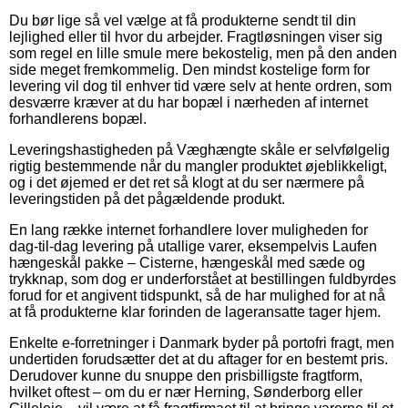
Du bør lige så vel vælge at få produkterne sendt til din
lejlighed eller til hvor du arbejder. Fragtløsningen viser sig
som regel en lille smule mere bekostelig, men på den anden
side meget fremkommelig. Den mindst kostelige form for
levering vil dog til enhver tid være selv at hente ordren, som
desværre kræver at du har bopæl i nærheden af internet
forhandlerens bopæl.
Leveringshastigheden på Væghængte skåle er selvfølgelig
rigtig bestemmende når du mangler produktet øjeblikkeligt,
og i det øjemed er det ret så klogt at du ser nærmere på
leveringstiden på det pågældende produkt.
En lang række internet forhandlere lover muligheden for
dag-til-dag levering på utallige varer, eksempelvis Laufen
hængeskål pakke – Cisterne, hængeskål med sæde og
trykknap, som dog er underforstået at bestillingen fuldbyrdes
forud for et angivent tidspunkt, så de har mulighed for at nå
at få produkterne klar forinden de lageransatte tager hjem.
Enkelte e-forretninger i Danmark byder på portofri fragt, men
undertiden forudsætter det at du aftager for en bestemt pris.
Derudover kunne du snuppe den prisbilligste fragtform,
hvilket oftest – om du er nær Herning, Sønderborg eller