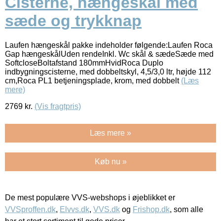
Cisterne, hængeskål med
sæde og trykknap
Laufen hængeskål pakke indeholder følgende:Laufen Roca
Gap hængeskålUden rendeInkl. Wc skål & sædeSæde med
SoftcloseBoltafstand 180mmHvidRoca Duplo
indbygningscisterne, med dobbeltskyl, 4,5/3,0 ltr, højde 112
cm,Roca PL1 betjeningsplade, krom, med dobbelt
(Læs
mere)
2769
kr.
(Vis fragtpris)
Læs mere »
Køb nu »
De mest populære VVS-webshops i øjeblikket er
VVSproffen.dk
,
Elvvs.dk
,
VVS.dk
og
Frishop.dk
, som alle