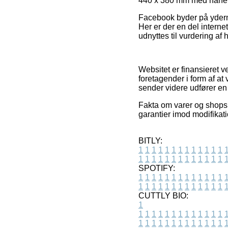
440 x 380 mm med hanehu
Facebook byder på yderme
Her er der en del inter
udnyttes til vurdering af 
Websitet er finansieret v
foretagender i form af at
sender videre udfører en 
Fakta om varer og shops 
garantier imod modifikat
BITLY:
1
1
1
1
1
1
1
1
1
1
1
1
1
1
1
1
1
1
1
1
1
1
1
1
1
1
SPOTIFY:
1
1
1
1
1
1
1
1
1
1
1
1
1
1
1
1
1
1
1
1
1
1
1
1
1
1
CUTTLY BIO:
1
1
1
1
1
1
1
1
1
1
1
1
1
1
1
1
1
1
1
1
1
1
1
1
1
1
1