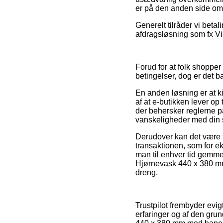
er på den anden side omsl
Generelt tilråder vi bet
afdragsløsning som fx Via
Forud for at folk shopper
betingelser, dog er det b
En anden løsning er at k
af at e-butikken lever op
der behersker reglerne på 
vanskeligheder med din 
Derudover kan det være t
transaktionen, som for eks
man til enhver tid gemme
Hjørnevask 440 x 380 mm 
dreng.
Trustpilot frembyder evi
erfaringer og af den gru