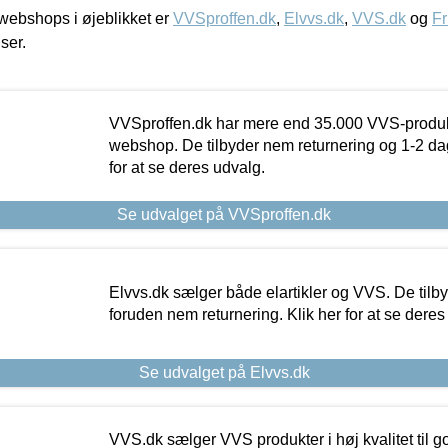
ebshops i øjeblikket er
VVSproffen.dk
,
Elvvs.dk
,
VVS.dk
og
Fr
iser.
VVSproffen.dk har mere end 35.000 VVS-produk
webshop. De tilbyder nem returnering og 1-2 dag
for at se deres udvalg.
Se udvalget på VVSproffen.dk
Elvvs.dk sælger både elartikler og VVS. De tilb
foruden nem returnering. Klik her for at se deres
Se udvalget på Elvvs.dk
VVS.dk sælger VVS produkter i høj kvalitet til go