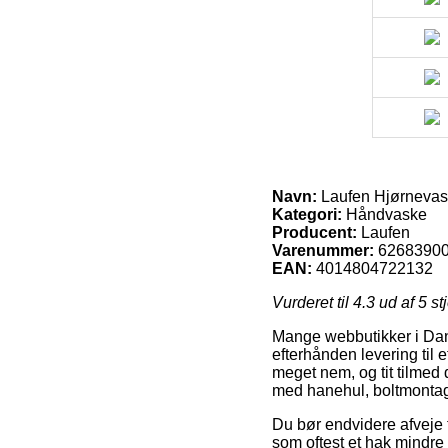
Navn:
Laufen Hjørnevas
Kategori:
Håndvaske
Producent:
Laufen
Varenummer:
6268390
EAN:
4014804722132
Vurderet til
4.3
ud af 5 st
Mange webbutikker i Dan
efterhånden levering til e
meget nem, og tit tilme
med hanehul, boltmontag
Du bør endvidere afveje fo
som oftest et hak mindre 