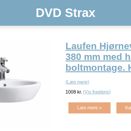
DVD Strax
Laufen Hjørne
380 mm med h
boltmontage. 
(Læs mere)
1008
kr.
(Vis fragtpris)
Læs mere »
Kø