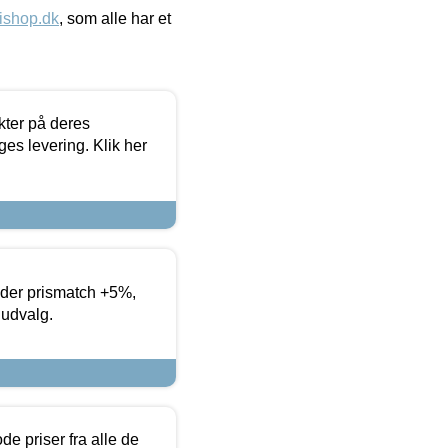
ishop.dk
, som alle har et
ter på deres
es levering. Klik her
yder prismatch +5%,
 udvalg.
de priser fra alle de