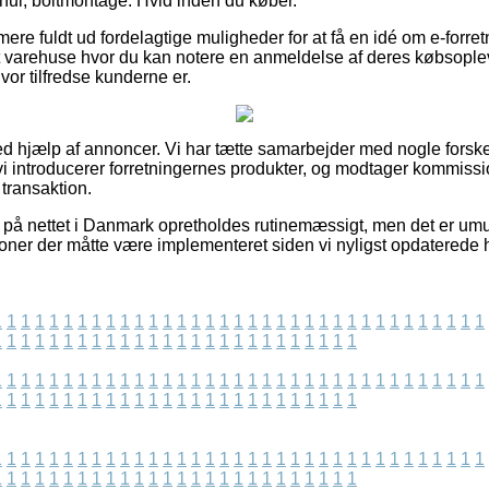
l, boltmontage. Hvid inden du køber.
re fuldt ud fordelagtige muligheder for at få en idé om e-forre
net varehuse hvor du kan notere en anmeldelse af deres købsop
hvor tilfredse kunderne er.
ed hjælp af annoncer. Vi har tætte samarbejder med nogle forskel
 vi introducerer forretningernes produkter, og modtager kommissi
transaktion.
på nettet i Danmark opretholdes rutinemæssigt, men det er umuli
ioner der måtte være implementeret siden vi nyligst opdatered
1
1
1
1
1
1
1
1
1
1
1
1
1
1
1
1
1
1
1
1
1
1
1
1
1
1
1
1
1
1
1
1
1
1
1
1
1
1
1
1
1
1
1
1
1
1
1
1
1
1
1
1
1
1
1
1
1
1
1
1
1
1
1
1
1
1
1
1
1
1
1
1
1
1
1
1
1
1
1
1
1
1
1
1
1
1
1
1
1
1
1
1
1
1
1
1
1
1
1
1
1
1
1
1
1
1
1
1
1
1
1
1
1
1
1
1
1
1
1
1
1
1
1
1
1
1
1
1
1
1
1
1
1
1
1
1
1
1
1
1
1
1
1
1
1
1
1
1
1
1
1
1
1
1
1
1
1
1
1
1
1
1
1
1
1
1
1
1
1
1
1
1
1
1
1
1
1
1
1
1
1
1
1