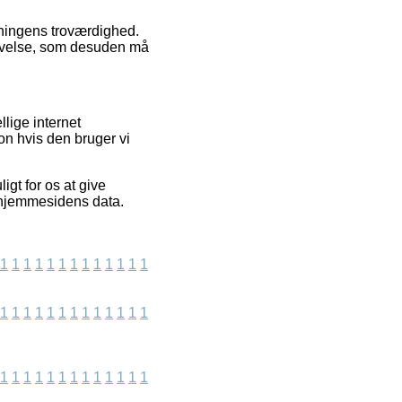
tningens troværdighed.
levelse, som desuden må
lige internet
on hvis den bruger vi
gt for os at give
e hjemmesidens data.
1
1
1
1
1
1
1
1
1
1
1
1
1
1
1
1
1
1
1
1
1
1
1
1
1
1
1
1
1
1
1
1
1
1
1
1
1
1
1