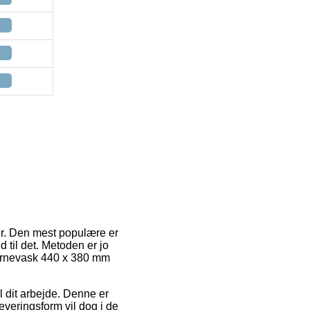
er. Den mest populære er
d til det. Metoden er jo
jørnevask 440 x 380 mm
il dit arbejde. Denne er
everingsform vil dog i de