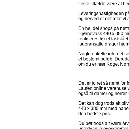
fleste tilfælde være at h
Leveringshastigheden på
og herved er det relativ
En hel del shops på nette
Hjørnevask 440 x 380 mm
realiseres før et fastslåe
lageransatte drager hje
Nogle enkelte internet se
et bestemt beløb. Derud
om du er nær Køge, Nørre
Det er jo ret så nemt for
Laufen online varehuse væ
også til damer og herrer
Det kan dog trods alt bli
440 x 380 mm med hanehul
den bedste pris.
Du bør trods alt være årv
usædvanlig overkommelig,