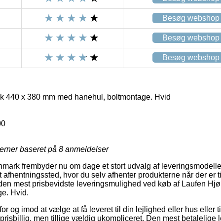
Besøg webshop
Besøg webshop
Besøg webshop
k 440 x 380 mm med hanehul, boltmontage. Hvid
00
jerner baseret på
8
anmeldelser
mark frembyder nu om dage et stort udvalg af leveringsmodell
t afhentningssted, hvor du selv afhenter produkterne når der er ti
d den mest prisbevidste leveringsmulighed ved køb af Laufen H
e. Hvid.
r og imod at vælge at få leveret til din lejlighed eller hus eller t
prisbillig, men tillige vældig ukompliceret. Den mest betalelige l