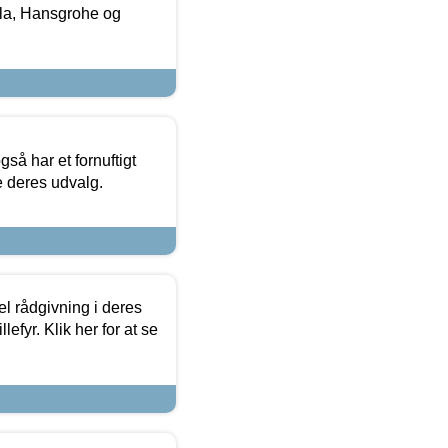
la, Hansgrohe og
så har et fornuftigt
se deres udvalg.
el rådgivning i deres
efyr. Klik her for at se