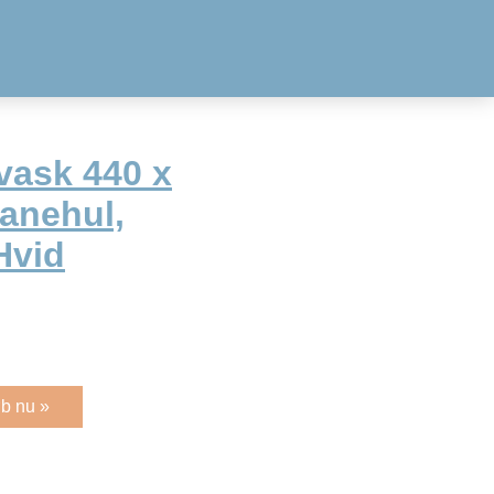
vask 440 x
anehul,
Hvid
b nu »