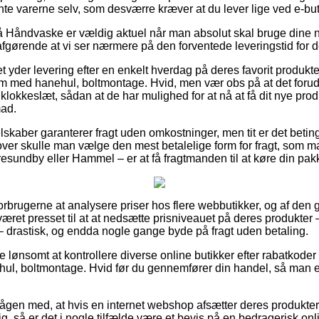
ente varerne selv, som desværre kræver at du lever lige ved e-b
 Håndvaske er vældig aktuel når man absolut skal bruge dine n
t afgørende at vi ser nærmere på den forventede leveringstid f
t yder levering efter en enkelt hverdag på deres favorit produk
 med hanehul, boltmontage. Hvid, men vær obs på at det forud
t klokkeslæt, sådan at de har mulighed for at nå at få dit nye pro
mad.
lskaber garanterer fragt uden omkostninger, men tit er det beting
over skulle man vælge den mest betalelige form for fragt, som
sundby eller Hammel – er at få fragtmanden til at køre din pakke
 forbrugerne at analysere priser hos flere webbutikker, og af den 
ret presset til at at nedsætte prisniveauet på deres produkter –
 – drastisk, og endda nogle gange byde på fragt uden betaling.
ve lønsomt at kontrollere diverse online butikker efter rabatkod
, boltmontage. Hvid før du gennemfører din handel, så man er g
ågen med, at hvis en internet webshop afsætter deres produkter 
 så er det i nogle tilfælde være et bevis på en bedragerisk on