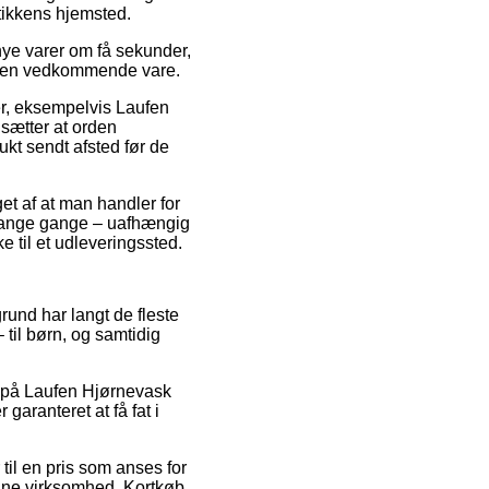
utikkens hjemsted.
ye varer om få sekunder,
or den vedkommende vare.
ter, eksempelvis Laufen
sætter at orden
dukt sendt afsted før de
et af at man handler for
 mange gange – uafhængig
 til et udleveringssted.
grund har langt de fleste
 til børn, og samtidig
er på Laufen Hjørnevask
aranteret at få fat i
til en pris som anses for
line virksomhed. Kortkøb