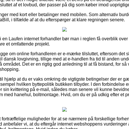
uttet af et lovbud, der passer på dig som køber imod uoprigtige
alinger med kort eller betalinger med mobilen. Som alternativ bu
Bill, i tilfælde af at du efterspørger at klare regningen senere.
 i en Laufen internet forhandler bør man i reglen få overblik ove
are et omfattende projekt.
igge om online forhandleren er e-mærke tilsluttet, eftersom det 
 til dansk lovgivning, tillige med at e-handlen fra tid til anden 
området. Det er en rigtig god anledning til at få bistand, for så v
shopping.
il hjælp at du er vaks omkring de vigtigste betingelser der er g
empel hvilken byttepolitik butikken tilbyder. I den forbindelse er
r sin kvittering på e-mail, således man senere vil kunne bevidn
med hanehul, boltmontage. Hvid, om du er på udkig efter et prod
gt fortræffelige muligheder for at se nærmere på forskellige fo
nd anbefaler vi, at du eftergår internet webshoppens vurderinge