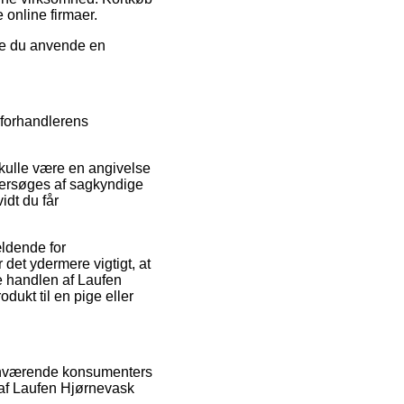
 online firmaer.
rde du anvende en
r forhandlerens
skulle være en angivelse
undersøges af sagkyndige
idt du får
ældende for
 det ydermere vigtigt, at
e handlen af Laufen
ukt til en pige eller
rhenværende konsumenters
r af Laufen Hjørnevask