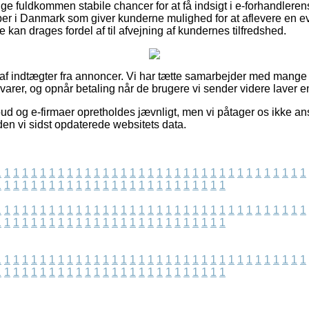
ige fuldkommen stabile chancer for at få indsigt i e-forhandleren
aber i Danmark som giver kunderne mulighed for at aflevere en e
e kan drages fordel af til afvejning af kundernes tilfredshed.
 af indtægter fra annoncer. Vi har tætte samarbejder med mange i
arer, og opnår betaling når de brugere vi sender videre laver en
ud og e-firmaer opretholdes jævnligt, men vi påtager os ikke ans
iden vi sidst opdaterede websitets data.
1
1
1
1
1
1
1
1
1
1
1
1
1
1
1
1
1
1
1
1
1
1
1
1
1
1
1
1
1
1
1
1
1
1
1
1
1
1
1
1
1
1
1
1
1
1
1
1
1
1
1
1
1
1
1
1
1
1
1
1
1
1
1
1
1
1
1
1
1
1
1
1
1
1
1
1
1
1
1
1
1
1
1
1
1
1
1
1
1
1
1
1
1
1
1
1
1
1
1
1
1
1
1
1
1
1
1
1
1
1
1
1
1
1
1
1
1
1
1
1
1
1
1
1
1
1
1
1
1
1
1
1
1
1
1
1
1
1
1
1
1
1
1
1
1
1
1
1
1
1
1
1
1
1
1
1
1
1
1
1
1
1
1
1
1
1
1
1
1
1
1
1
1
1
1
1
1
1
1
1
1
1
1