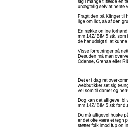
sig i mange tilfælde en 
unægtelig selv at hente v
Fragttiden på Klinger til 
lige om lidt, så af den g
En række online forhandl
mm 14Z/ BIM 5 stk, som i
de har udsigt til at kunn
Visse forretninger på net
Desuden må man overveje 
Odense, Grenaa eller Ribe 
Det er i dag ret overkomm
webbutikker set sig tvung
vel som til damer og her
Dog kan det alligevel bli
mm 14Z/ BIM 5 stk før du 
Du må alligevel huske på, 
er det ofte være et tegn 
støtter folk imod fup onlin