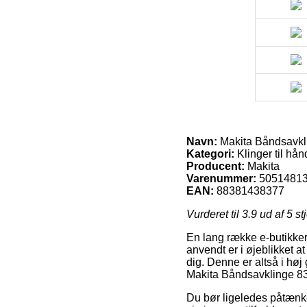
Navn:
Makita Båndsavkl
Kategori:
Klinger til hå
Producent:
Makita
Varenummer:
5051481
EAN:
88381438377
Vurderet til
3.9
ud af 5 st
En lang række e-butikker 
anvendt er i øjeblikket a
dig. Denne er altså i høj
Makita Båndsavklinge 8
Du bør ligeledes påtænke 