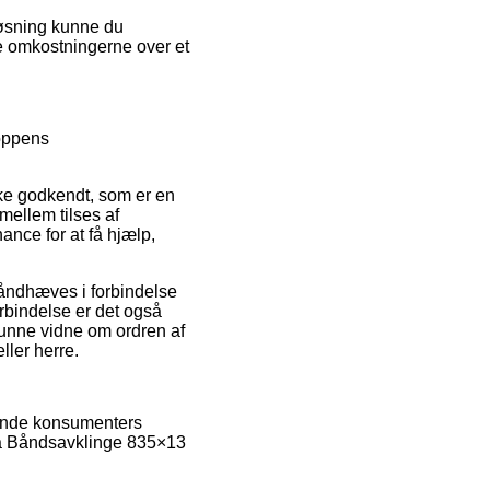
løsning kunne du
e omkostningerne over et
hoppens
rke godkendt, som er en
mellem tilses af
nce for at få hjælp,
håndhæves i forbindelse
rbindelse er det også
 kunne vidne om ordren af
ller herre.
rende konsumenters
ita Båndsavklinge 835×13