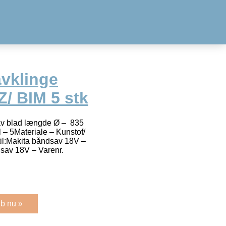
vklinge
/ BIM 5 stk
av blad længde Ø – 835
– 5Materiale – Kunstof/
til:Makita båndsav 18V –
sav 18V – Varenr.
b nu »