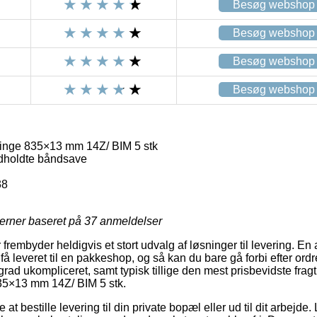
Besøg webshop
Besøg webshop
Besøg webshop
Besøg webshop
inge 835×13 mm 14Z/ BIM 5 stk
ndholdte båndsave
38
jerner baseret på
37
anmeldelser
frembyder heldigvis et stort udvalg af løsninger til levering. En
t få leveret til en pakkeshop, og så kan du bare gå forbi efter or
 grad ukompliceret, samt typisk tillige den mest prisbevidste fra
35×13 mm 14Z/ BIM 5 stk.
at bestille levering til din private bopæl eller ud til dit arbejd