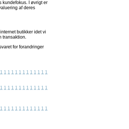
s kundefokus. I øvrigt er
valuering af deres
nternet butikker idet vi
 transaktion.
varet for forandringer
1
1
1
1
1
1
1
1
1
1
1
1
1
1
1
1
1
1
1
1
1
1
1
1
1
1
1
1
1
1
1
1
1
1
1
1
1
1
1