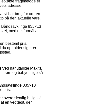
 letkøbte fragtmetode er
maets adresse.
at vi har brug for ordren
to på den aktuelle vare.
ita Båndsavklinge 835×13
slæt, med det formål at
 en bestemt pris.
d du opholder sig nær
gssted.
erved har utallige Makita
il børn og babyer, lige så
 Båndsavklinge 835×13
e pris.
r overordentlig billig, så
t af en vedtægt, der