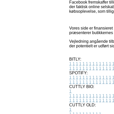
Facebook fremskaffer till
der faktisk online selsk
købsoplevelse, som tillig
Vores side er finansieret
præsenterer butikkernes v
Vejledning angående tilb
der potentielt er udført s
BITLY:
1
1
1
1
1
1
1
1
1
1
1
1
1
1
1
1
1
1
1
1
1
1
1
1
1
1
SPOTIFY:
1
1
1
1
1
1
1
1
1
1
1
1
1
1
1
1
1
1
1
1
1
1
1
1
1
1
CUTTLY BIO:
1
1
1
1
1
1
1
1
1
1
1
1
1
1
1
1
1
1
1
1
1
1
1
1
1
1
1
CUTTLY OLD:
1