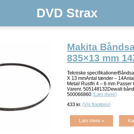
DVD Strax
Makita Båndsa
835×13 mm 14Z
Tekniske specifikationerBånds
X 13 mmAntal tænder – 14Antal 
Metal/ Rustfri 4 – 6 mm Passer 
Varenr. 505148132Dewalt bånd
500066860
(Læs mere)
433
kr.
(Vis fragtpris)
Læs mere »
Kø