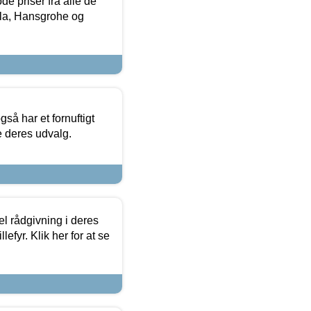
de priser fra alle de
la, Hansgrohe og
så har et fornuftigt
se deres udvalg.
el rådgivning i deres
efyr. Klik her for at se