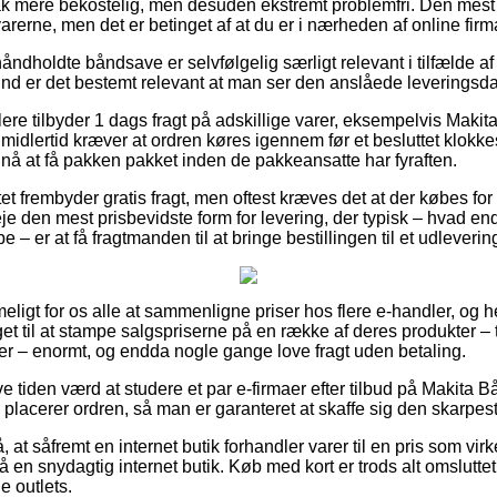
tak mere bekostelig, men desuden ekstremt problemfri. Den mest
arerne, men det er betinget af at du er i nærheden af online fir
håndholdte båndsave er selvfølgelig særligt relevant i tilfælde af 
rund er det bestemt relevant at man ser den anslåede leveringsda
ere tilbyder 1 dags fragt på adskillige varer, eksempelvis Mak
midlertid kræver at ordren køres igennem før et besluttet klokke
e nå at få pakken pakket inden de pakkeansatte har fyraften.
tet frembyder gratis fragt, men oftest kræves det at der købes for
den mest prisbevidste form for levering, der typisk – hvad en
– er at få fragtmanden til at bringe bestillingen til et udleverin
eligt for os alle at sammenligne priser hos flere e-handler, og h
et til at stampe salgspriserne på en række af deres produkter – t
rer – enormt, og endda nogle gange love fragt uden betaling.
ve tiden værd at studere et par e-firmaer efter tilbud på Makita
placerer ordren, så man er garanteret at skaffe sig den skarpest
at såfremt en internet butik forhandler varer til en pris som virke
på en snydagtig internet butik. Køb med kort er trods alt omslutte
e outlets.