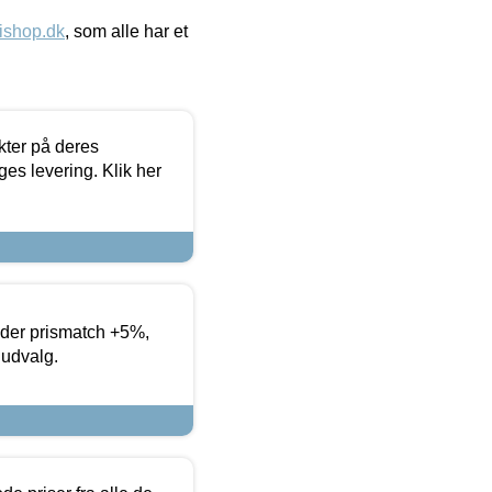
ishop.dk
, som alle har et
ter på deres
es levering. Klik her
yder prismatch +5%,
 udvalg.