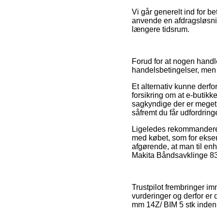
Vi går generelt ind for 
anvende en afdragsløsnin
længere tidsrum.
Forud for at nogen handl
handelsbetingelser, men d
Et alternativ kunne derf
forsikring om at e-butikk
sagkyndige der er meget
såfremt du får udfordring
Ligeledes rekommanderer 
med købet, som for eksem
afgørende, at man til enh
Makita Båndsavklinge 835
Trustpilot frembringer i
vurderinger og derfor er
mm 14Z/ BIM 5 stk inden 