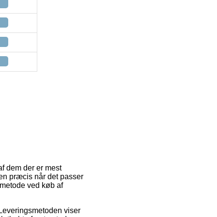
 af dem der er mest
dren præcis når det passer
gtmetode ved køb af
e. Leveringsmetoden viser