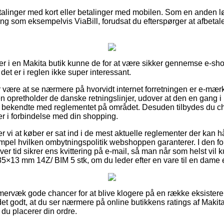
betalinger med kort eller betalinger med mobilen. Som en anden 
g som eksempelvis ViaBill, forudsat du efterspørger at afbetal
er i en Makita butik kunne de for at være sikker gennemse e-s
et er i reglen ikke super interessant.
or være at se nærmere på hvorvidt internet forretningen er e-mæ
en opretholder de danske retningslinjer, udover at den en gang i 
 bekendte med reglementet på området. Desuden tilbydes du cha
er i forbindelse med din shopping.
vi at køber er sat ind i de mest aktuelle reglementer der kan 
pel hvilken ombytningspolitik webshoppen garanterer. I den fo
ver tid sikrer ens kvittering på e-mail, så man når som helst vil
×13 mm 14Z/ BIM 5 stk, om du leder efter en vare til en dame e
mmervæk gode chancer for at blive klogere på en række eksiste
 det godt, at du ser nærmere på online butikkens ratings af Mak
du placerer din ordre.