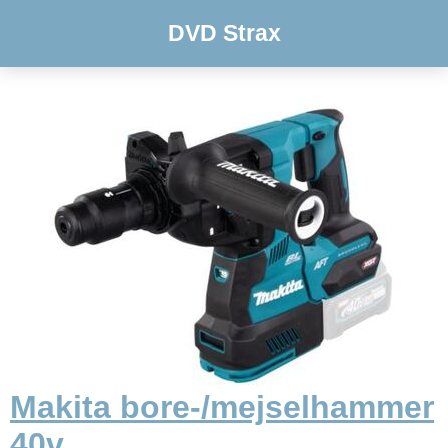
DVD Strax
Makita bore-/mejselhammer
40v