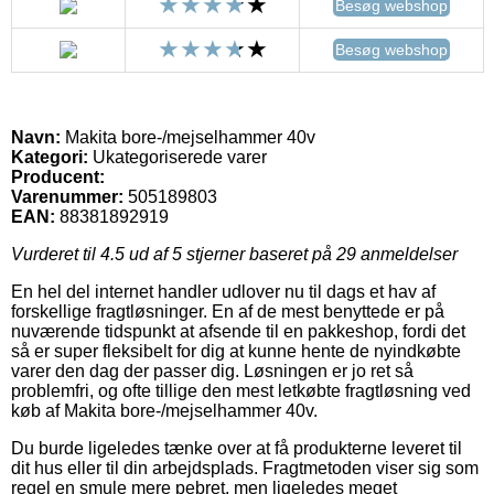
Besøg webshop
Besøg webshop
Navn:
Makita bore-/mejselhammer 40v
Kategori:
Ukategoriserede varer
Producent:
Varenummer:
505189803
EAN:
88381892919
Vurderet til
4.5
ud af 5 stjerner baseret på
29
anmeldelser
En hel del internet handler udlover nu til dags et hav af
forskellige fragtløsninger. En af de mest benyttede er på
nuværende tidspunkt at afsende til en pakkeshop, fordi det
så er super fleksibelt for dig at kunne hente de nyindkøbte
varer den dag der passer dig. Løsningen er jo ret så
problemfri, og ofte tillige den mest letkøbte fragtløsning ved
køb af Makita bore-/mejselhammer 40v.
Du burde ligeledes tænke over at få produkterne leveret til
dit hus eller til din arbejdsplads. Fragtmetoden viser sig som
regel en smule mere pebret, men ligeledes meget