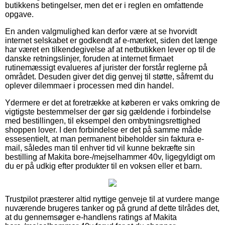
butikkens betingelser, men det er i reglen en omfattende
opgave.
En anden valgmulighed kan derfor være at se hvorvidt
internet selskabet er godkendt af e-mærket, siden det længe
har været en tilkendegivelse af at netbutikken lever op til de
danske retningslinjer, foruden at internet firmaet
rutinemæssigt evalueres af jurister der forstår reglerne på
området. Desuden giver det dig genvej til støtte, såfremt du
oplever dilemmaer i processen med din handel.
Ydermere er det at foretrække at køberen er vaks omkring de
vigtigste bestemmelser der gør sig gældende i forbindelse
med bestillingen, til eksempel den ombytningsrettighed
shoppen lover. I den forbindelse er det på samme måde
essesentielt, at man permanent bibeholder sin faktura e-
mail, således man til enhver tid vil kunne bekræfte sin
bestilling af Makita bore-/mejselhammer 40v, ligegyldigt om
du er på udkig efter produkter til en voksen eller et barn.
Trustpilot præsterer altid nyttige genveje til at vurdere mange
nuværende brugeres tanker og på grund af dette tilrådes det,
at du gennemsøger e-handlens ratings af Makita