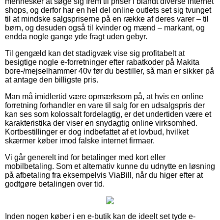
mennesker at søge sig frem til priser i blandt diverse internet
shops, og derfor har en hel del online outlets set sig tvunget
til at mindske salgspriserne på en række af deres varer – til
børn, og desuden også til kvinder og mænd – markant, og
endda nogle gange yde fragt uden gebyr.
Til gengæld kan det stadigvæk vise sig profitabelt at
besigtige nogle e-forretninger efter rabatkoder på Makita
bore-/mejselhammer 40v før du bestiller, så man er sikker på
at antage den billigste pris.
Man må imidlertid være opmærksom på, at hvis en online
forretning forhandler en vare til salg for en udsalgspris der
kan ses som kolossalt fordelagtig, er det undertiden være et
karakteristika der viser en snydagtig online virksomhed.
Kortbestillinger er dog indbefattet af et lovbud, hvilket
skærmer køber imod falske internet firmaer.
Vi går generelt ind for betalinger med kort eller
mobilbetaling. Som et alternativ kunne du udnytte en løsning
på afbetaling fra eksempelvis ViaBill, når du higer efter at
godtgøre betalingen over tid.
Inden nogen køber i en e-butik kan de ideelt set tyde e-