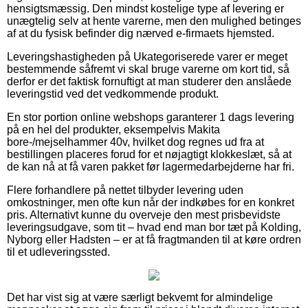
hensigtsmæssig. Den mindst kostelige type af levering er
unægtelig selv at hente varerne, men den mulighed betinges
af at du fysisk befinder dig nærved e-firmaets hjemsted.
Leveringshastigheden på Ukategoriserede varer er meget
bestemmende såfremt vi skal bruge varerne om kort tid, så
derfor er det faktisk fornuftigt at man studerer den anslåede
leveringstid ved det vedkommende produkt.
En stor portion online webshops garanterer 1 dags levering
på en hel del produkter, eksempelvis Makita
bore-/mejselhammer 40v, hvilket dog regnes ud fra at
bestillingen placeres forud for et nøjagtigt klokkeslæt, så at
de kan nå at få varen pakket før lagermedarbejderne har fri.
Flere forhandlere på nettet tilbyder levering uden
omkostninger, men ofte kun når der indkøbes for en konkret
pris. Alternativt kunne du overveje den mest prisbevidste
leveringsudgave, som tit – hvad end man bor tæt på Kolding,
Nyborg eller Hadsten – er at få fragtmanden til at køre ordren
til et udleveringssted.
Det har vist sig at være særligt bekvemt for almindelige