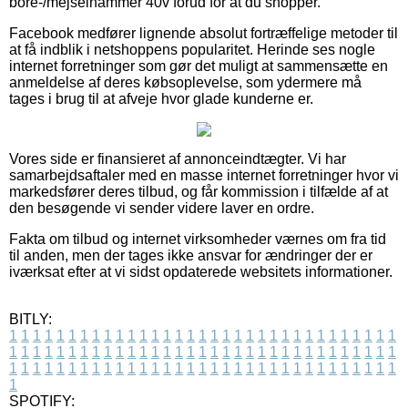
bore-/mejselhammer 40v forud for at du shopper.
Facebook medfører lignende absolut fortræffelige metoder til
at få indblik i netshoppens popularitet. Herinde ses nogle
internet forretninger som gør det muligt at sammensætte en
anmeldelse af deres købsoplevelse, som ydermere må
tages i brug til at afveje hvor glade kunderne er.
Vores side er finansieret af annonceindtægter. Vi har
samarbejdsaftaler med en masse internet forretninger hvor vi
markedsfører deres tilbud, og får kommission i tilfælde af at
den besøgende vi sender videre laver en ordre.
Fakta om tilbud og internet virksomheder værnes om fra tid
til anden, men der tages ikke ansvar for ændringer der er
iværksat efter at vi sidst opdaterede websitets informationer.
BITLY:
1
1
1
1
1
1
1
1
1
1
1
1
1
1
1
1
1
1
1
1
1
1
1
1
1
1
1
1
1
1
1
1
1
1
1
1
1
1
1
1
1
1
1
1
1
1
1
1
1
1
1
1
1
1
1
1
1
1
1
1
1
1
1
1
1
1
1
1
1
1
1
1
1
1
1
1
1
1
1
1
1
1
1
1
1
1
1
1
1
1
1
1
1
1
1
1
1
1
1
1
SPOTIFY: