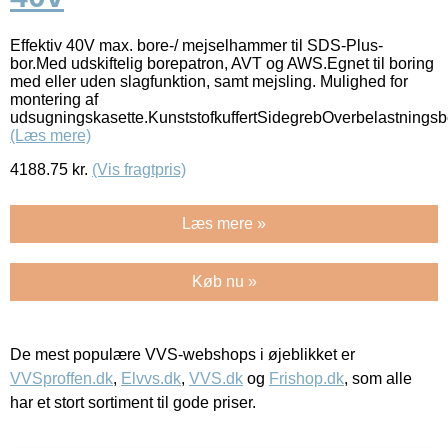
Effektiv 40V max. bore-/ mejselhammer til SDS-Plus-
bor.Med udskiftelig borepatron, AVT og AWS.Egnet til boring
med eller uden slagfunktion, samt mejsling. Mulighed for
montering af
udsugningskasette.KunststofkuffertSidegrebOverbelastningsb
(Læs mere)
4188.75
kr.
(Vis fragtpris)
Læs mere »
Køb nu »
De mest populære VVS-webshops i øjeblikket er
VVSproffen.dk
,
Elvvs.dk
,
VVS.dk
og
Frishop.dk
, som alle
har et stort sortiment til gode priser.