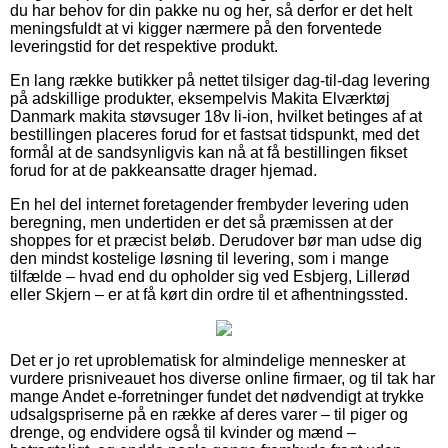
du har behov for din pakke nu og her, så derfor er det helt
meningsfuldt at vi kigger nærmere på den forventede
leveringstid for det respektive produkt.
En lang række butikker på nettet tilsiger dag-til-dag levering
på adskillige produkter, eksempelvis Makita Elværktøj
Danmark makita støvsuger 18v li-ion, hvilket betinges af at
bestillingen placeres forud for et fastsat tidspunkt, med det
formål at de sandsynligvis kan nå at få bestillingen fikset
forud for at de pakkeansatte drager hjemad.
En hel del internet foretagender frembyder levering uden
beregning, men undertiden er det så præmissen at der
shoppes for et præcist beløb. Derudover bør man udse dig
den mindst kostelige løsning til levering, som i mange
tilfælde – hvad end du opholder sig ved Esbjerg, Lillerød
eller Skjern – er at få kørt din ordre til et afhentningssted.
Det er jo ret uproblematisk for almindelige mennesker at
vurdere prisniveauet hos diverse online firmaer, og til tak har
mange Andet e-forretninger fundet det nødvendigt at trykke
udsalgspriserne på en række af deres varer – til piger og
drenge, og endvidere også til kvinder og mænd –