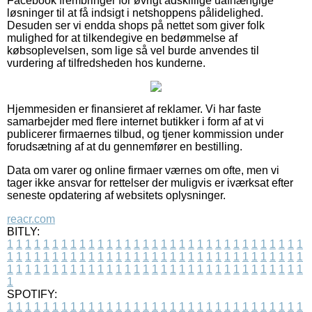
Facebook frembringer for øvrigt adskillige uafhængige
løsninger til at få indsigt i netshoppens pålidelighed.
Desuden ser vi endda shops på nettet som giver folk
mulighed for at tilkendegive en bedømmelse af
købsoplevelsen, som lige så vel burde anvendes til
vurdering af tilfredsheden hos kunderne.
Hjemmesiden er finansieret af reklamer. Vi har faste
samarbejder med flere internet butikker i form af at vi
publicerer firmaernes tilbud, og tjener kommission under
forudsætning af at du gennemfører en bestilling.
Data om varer og online firmaer værnes om ofte, men vi
tager ikke ansvar for rettelser der muligvis er iværksat efter
seneste opdatering af websitets oplysninger.
reacr.com
BITLY:
1
1
1
1
1
1
1
1
1
1
1
1
1
1
1
1
1
1
1
1
1
1
1
1
1
1
1
1
1
1
1
1
1
1
1
1
1
1
1
1
1
1
1
1
1
1
1
1
1
1
1
1
1
1
1
1
1
1
1
1
1
1
1
1
1
1
1
1
1
1
1
1
1
1
1
1
1
1
1
1
1
1
1
1
1
1
1
1
1
1
1
1
1
1
1
1
1
1
1
1
SPOTIFY:
1
1
1
1
1
1
1
1
1
1
1
1
1
1
1
1
1
1
1
1
1
1
1
1
1
1
1
1
1
1
1
1
1