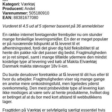
Kategori:
Værktøj
Producent:
Andet
Varenummer:
505180910
EAN:
88381677080
Vurderet til
4.5
ud af 5 stjerner baseret på
36
anmeldelser
En række internet foretagender frembyder nu om stunder
mange forskellige leveringsmidler. En der er meget populær
er på nuværende tidspunkt at få leveret til et
afhentningssted, fordi det giver dig fuld fleksibilitet til at
hente din pakke når det passer dig bedst. Fragtmuligheden
er jo ret simpel, samt i mange tilfælde ydermere den mindst
kostelige type af levering ved køb af Makita Elværktøj
Danmark makita støvsuger 18v li-ion.
Du burde derudover foretrække at få leveret til dit hus eller til
hvor du arbejder. Fragtmuligheden viser sig mange gange
en anelse mere omkostningsfuld, men ligeledes yderst
overkommelig. Den mest prisbevidste type af levering kan
ikke modsiges at være selv at hente produkterne, hvilket dog
er betinget af at du bor med kort afstand til webbutikkens
lager.
Fragttiden på Værktøj er selvfølgelig særligt essentiel hvis