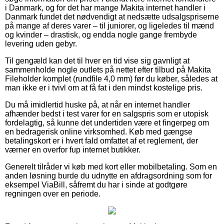
i Danmark, og for det har mange Makita internet handler i
Danmark fundet det nødvendigt at nedsætte udsalgspriserne
på mange af deres varer – til juniorer, og ligeledes til mænd
og kvinder – drastisk, og endda nogle gange frembyde
levering uden gebyr.
Til gengæld kan det til hver en tid vise sig gavnligt at
sammenholde nogle outlets på nettet efter tilbud på Makita
Fileholder komplet (rundfile 4,0 mm) før du køber, således at
man ikke er i tvivl om at få fat i den mindst kostelige pris.
Du må imidlertid huske på, at når en internet handler
afhænder bedst i test varer for en salgspris som er utopisk
fordelagtig, så kunne det undertiden være et fingerpeg om
en bedragerisk online virksomhed. Køb med gængse
betalingskort er i hvert fald omfattet af et reglement, der
værner en overfor fup internet butikker.
Generelt tilråder vi køb med kort eller mobilbetaling. Som en
anden løsning burde du udnytte en afdragsordning som for
eksempel ViaBill, såfremt du har i sinde at godtgøre
regningen over en periode.