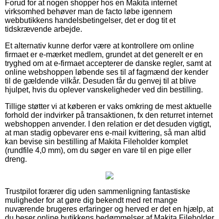
Forud for at nogen shopper hos en Makita internet
virksomhed behøver man de facto løbe igennem
webbutikkens handelsbetingelser, det er dog tit et
tidskrævende arbejde.
Et alternativ kunne derfor være at kontrollere om online
firmaet er e-mærket medlem, grundet at det generelt er en
tryghed om at e-firmaet accepterer de danske regler, samt at
online webshoppen løbende ses til af fagmænd der kender
til de gældende vilkår. Desuden får du genvej til at blive
hjulpet, hvis du oplever vanskeligheder ved din bestilling.
Tillige støtter vi at køberen er vaks omkring de mest aktuelle
forhold der indvirker på transaktionen, fx den returret internet
webshoppen anvender. I den relation er det desuden vigtigt,
at man stadig opbevarer ens e-mail kvittering, så man altid
kan bevise sin bestilling af Makita Fileholder komplet
(rundfile 4,0 mm), om du søger en vare til en pige eller
dreng.
Trustpilot forærer dig uden sammenligning fantastiske
muligheder for at gøre dig bekendt med ret mange
nuværende brugeres erfaringer og herved er det en hjælp, at
du beser online butikkens bedømmelser af Makita Fileholder