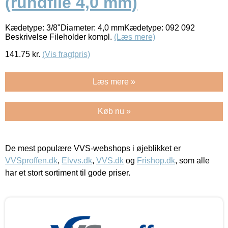
(rundfile 4,0 mm)
Kædetype: 3/8"Diameter: 4,0 mmKædetype: 092 092
Beskrivelse Fileholder kompl.
(Læs mere)
141.75
kr.
(Vis fragtpris)
Læs mere »
Køb nu »
De mest populære VVS-webshops i øjeblikket er
VVSproffen.dk
,
Elvvs.dk
,
VVS.dk
og
Frishop.dk
, som alle
har et stort sortiment til gode priser.