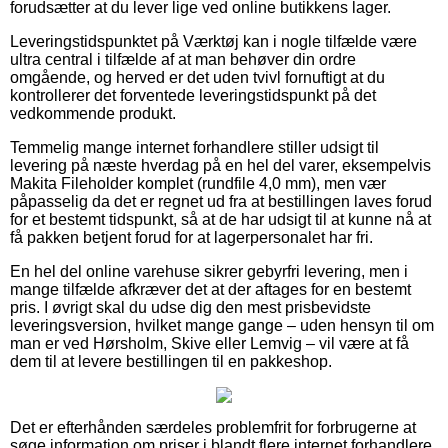
forudsætter at du lever lige ved online butikkens lager.
Leveringstidspunktet på Værktøj kan i nogle tilfælde være
ultra central i tilfælde af at man behøver din ordre
omgående, og herved er det uden tvivl fornuftigt at du
kontrollerer det forventede leveringstidspunkt på det
vedkommende produkt.
Temmelig mange internet forhandlere stiller udsigt til
levering på næste hverdag på en hel del varer, eksempelvis
Makita Fileholder komplet (rundfile 4,0 mm), men vær
påpasselig da det er regnet ud fra at bestillingen laves forud
for et bestemt tidspunkt, så at de har udsigt til at kunne nå at
få pakken betjent forud for at lagerpersonalet har fri.
En hel del online varehuse sikrer gebyrfri levering, men i
mange tilfælde afkræver det at der aftages for en bestemt
pris. I øvrigt skal du udse dig den mest prisbevidste
leveringsversion, hvilket mange gange – uden hensyn til om
man er ved Hørsholm, Skive eller Lemvig – vil være at få
dem til at levere bestillingen til en pakkeshop.
Det er efterhånden særdeles problemfrit for forbrugerne at
søge information om priser i blandt flere internet forhandlere