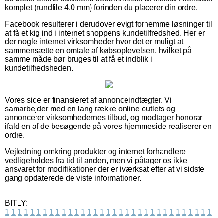
komplet (rundfile 4,0 mm) forinden du placerer din ordre.
Facebook resulterer i derudover evigt fornemme løsninger til
at få et kig ind i internet shoppens kundetilfredshed. Her er
der nogle internet virksomheder hvor det er muligt at
sammensætte en omtale af købsoplevelsen, hvilket på
samme måde bør bruges til at få et indblik i
kundetilfredsheden.
Vores side er finansieret af annonceindtægter. Vi
samarbejder med en lang række online outlets og
annoncerer virksomhedernes tilbud, og modtager honorar
ifald en af de besøgende på vores hjemmeside realiserer en
ordre.
Vejledning omkring produkter og internet forhandlere
vedligeholdes fra tid til anden, men vi påtager os ikke
ansvaret for modifikationer der er iværksat efter at vi sidste
gang opdaterede de viste informationer.
BITLY:
1
1
1
1
1
1
1
1
1
1
1
1
1
1
1
1
1
1
1
1
1
1
1
1
1
1
1
1
1
1
1
1
1