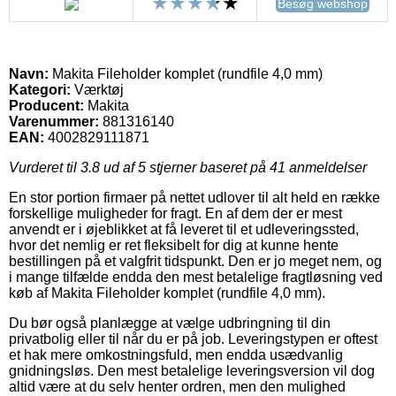
Besøg webshop
Navn:
Makita Fileholder komplet (rundfile 4,0 mm)
Kategori:
Værktøj
Producent:
Makita
Varenummer:
881316140
EAN:
4002829111871
Vurderet til
3.8
ud af 5 stjerner baseret på
41
anmeldelser
En stor portion firmaer på nettet udlover til alt held en række
forskellige muligheder for fragt. En af dem der er mest
anvendt er i øjeblikket at få leveret til et udleveringssted,
hvor det nemlig er ret fleksibelt for dig at kunne hente
bestillingen på et valgfrit tidspunkt. Den er jo meget nem, og
i mange tilfælde endda den mest betalelige fragtløsning ved
køb af Makita Fileholder komplet (rundfile 4,0 mm).
Du bør også planlægge at vælge udbringning til din
privatbolig eller til når du er på job. Leveringstypen er oftest
et hak mere omkostningsfuld, men endda usædvanlig
gnidningsløs. Den mest betalelige leveringsversion vil dog
altid være at du selv henter ordren, men den mulighed