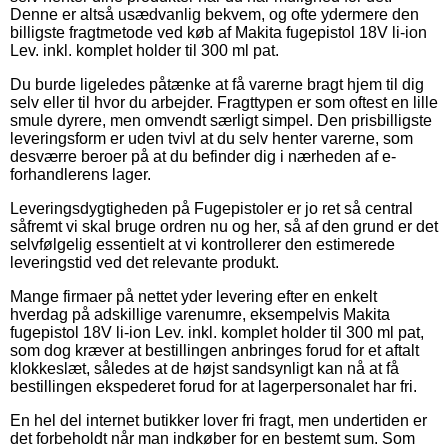
Denne er altså usædvanlig bekvem, og ofte ydermere den
billigste fragtmetode ved køb af Makita fugepistol 18V li-ion
Lev. inkl. komplet holder til 300 ml pat.
Du burde ligeledes påtænke at få varerne bragt hjem til dig
selv eller til hvor du arbejder. Fragttypen er som oftest en lille
smule dyrere, men omvendt særligt simpel. Den prisbilligste
leveringsform er uden tvivl at du selv henter varerne, som
desværre beroer på at du befinder dig i nærheden af e-
forhandlerens lager.
Leveringsdygtigheden på Fugepistoler er jo ret så central
såfremt vi skal bruge ordren nu og her, så af den grund er det
selvfølgelig essentielt at vi kontrollerer den estimerede
leveringstid ved det relevante produkt.
Mange firmaer på nettet yder levering efter en enkelt
hverdag på adskillige varenumre, eksempelvis Makita
fugepistol 18V li-ion Lev. inkl. komplet holder til 300 ml pat,
som dog kræver at bestillingen anbringes forud for et aftalt
klokkeslæt, således at de højst sandsynligt kan nå at få
bestillingen ekspederet forud for at lagerpersonalet har fri.
En hel del internet butikker lover fri fragt, men undertiden er
det forbeholdt når man indkøber for en bestemt sum. Som