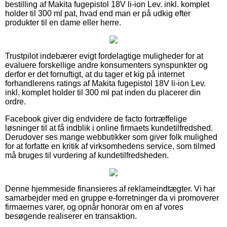
bestilling af Makita fugepistol 18V li-ion Lev. inkl. komplet
holder til 300 ml pat, hvad end man er på udkig efter
produkter til en dame eller herre.
Trustpilot indebærer evigt fordelagtige muligheder for at
evaluere forskellige andre konsumenters synspunkter og
derfor er det fornuftigt, at du tager et kig på internet
forhandlerens ratings af Makita fugepistol 18V li-ion Lev.
inkl. komplet holder til 300 ml pat inden du placerer din
ordre.
Facebook giver dig endvidere de facto fortræffelige
løsninger til at få indblik i online firmaets kundetilfredshed.
Derudover ses mange webbutikker som giver folk mulighed
for at forfatte en kritik af virksomhedens service, som tilmed
må bruges til vurdering af kundetilfredsheden.
Denne hjemmeside finansieres af reklameindtægter. Vi har
samarbejder med en gruppe e-forretninger da vi promoverer
firmaernes varer, og opnår honorar om en af vores
besøgende realiserer en transaktion.