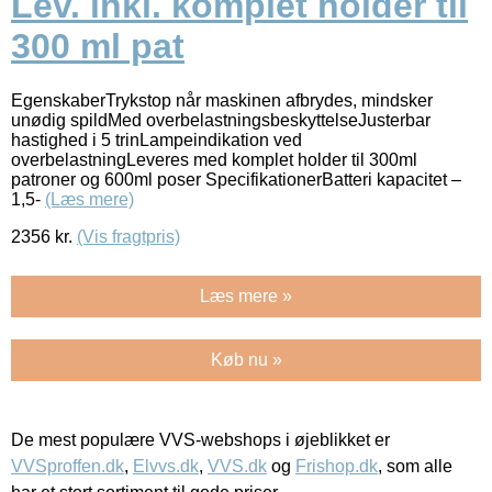
Lev. inkl. komplet holder til
300 ml pat
EgenskaberTrykstop når maskinen afbrydes, mindsker
unødig spildMed overbelastningsbeskyttelseJusterbar
hastighed i 5 trinLampeindikation ved
overbelastningLeveres med komplet holder til 300ml
patroner og 600ml poser SpecifikationerBatteri kapacitet –
1,5-
(Læs mere)
2356
kr.
(Vis fragtpris)
Læs mere »
Køb nu »
De mest populære VVS-webshops i øjeblikket er
VVSproffen.dk
,
Elvvs.dk
,
VVS.dk
og
Frishop.dk
, som alle