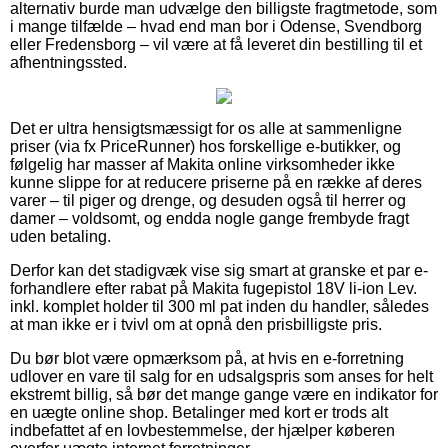
alternativ burde man udvælge den billigste fragtmetode, som
i mange tilfælde – hvad end man bor i Odense, Svendborg
eller Fredensborg – vil være at få leveret din bestilling til et
afhentningssted.
Det er ultra hensigtsmæssigt for os alle at sammenligne
priser (via fx PriceRunner) hos forskellige e-butikker, og
følgelig har masser af Makita online virksomheder ikke
kunne slippe for at reducere priserne på en række af deres
varer – til piger og drenge, og desuden også til herrer og
damer – voldsomt, og endda nogle gange frembyde fragt
uden betaling.
Derfor kan det stadigvæk vise sig smart at granske et par e-
forhandlere efter rabat på Makita fugepistol 18V li-ion Lev.
inkl. komplet holder til 300 ml pat inden du handler, således
at man ikke er i tvivl om at opnå den prisbilligste pris.
Du bør blot være opmærksom på, at hvis en e-forretning
udlover en vare til salg for en udsalgspris som anses for helt
ekstremt billig, så bør det mange gange være en indikator for
en uægte online shop. Betalinger med kort er trods alt
indbefattet af en lovbestemmelse, der hjælper køberen