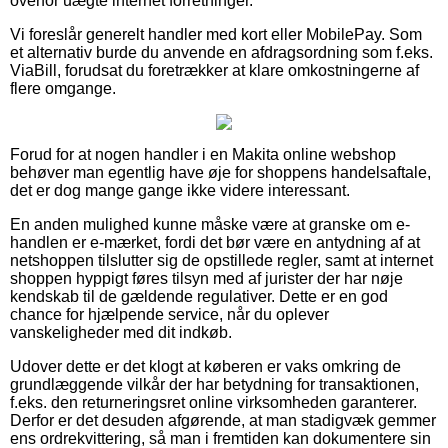
overfor uægte internet forretninger.
Vi foreslår generelt handler med kort eller MobilePay. Som
et alternativ burde du anvende en afdragsordning som f.eks.
ViaBill, forudsat du foretrækker at klare omkostningerne af
flere omgange.
Forud for at nogen handler i en Makita online webshop
behøver man egentlig have øje for shoppens handelsaftale,
det er dog mange gange ikke videre interessant.
En anden mulighed kunne måske være at granske om e-
handlen er e-mærket, fordi det bør være en antydning af at
netshoppen tilslutter sig de opstillede regler, samt at internet
shoppen hyppigt føres tilsyn med af jurister der har nøje
kendskab til de gældende regulativer. Dette er en god
chance for hjælpende service, når du oplever
vanskeligheder med dit indkøb.
Udover dette er det klogt at køberen er vaks omkring de
grundlæggende vilkår der har betydning for transaktionen,
f.eks. den returneringsret online virksomheden garanterer.
Derfor er det desuden afgørende, at man stadigvæk gemmer
ens ordrekvittering, så man i fremtiden kan dokumentere sin