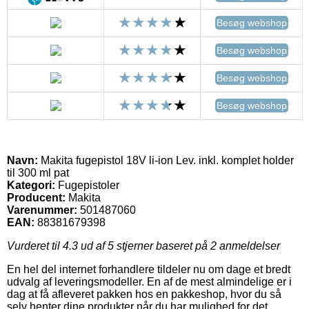
Besøg webshop
Besøg webshop
Besøg webshop
Besøg webshop
Navn:
Makita fugepistol 18V li-ion Lev. inkl. komplet holder
til 300 ml pat
Kategori:
Fugepistoler
Producent:
Makita
Varenummer:
501487060
EAN:
88381679398
Vurderet til
4.3
ud af 5 stjerner baseret på
2
anmeldelser
En hel del internet forhandlere tildeler nu om dage et bredt
udvalg af leveringsmodeller. En af de mest almindelige er i
dag at få afleveret pakken hos en pakkeshop, hvor du så
selv henter dine produkter når du har mulighed for det.