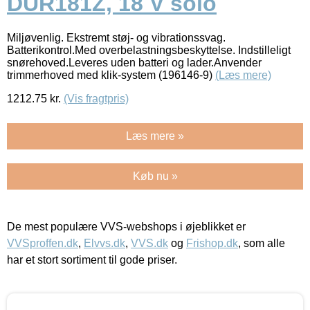
DUR181Z, 18 V solo
Miljøvenlig. Ekstremt støj- og vibrationssvag.
Batterikontrol.Med overbelastningsbeskyttelse. Indstilleligt
snørehoved.Leveres uden batteri og lader.Anvender
trimmerhoved med klik-system (196146-9)
(Læs mere)
1212.75
kr.
(Vis fragtpris)
Læs mere »
Køb nu »
De mest populære VVS-webshops i øjeblikket er
VVSproffen.dk
,
Elvvs.dk
,
VVS.dk
og
Frishop.dk
, som alle
har et stort sortiment til gode priser.