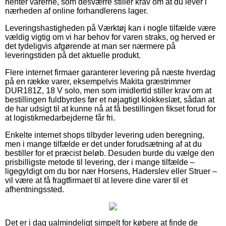
henter varerne, som desværre stiller krav om at du lever i
nærheden af online forhandlerens lager.
Leveringshastigheden på Værktøj kan i nogle tilfælde være
vældig vigtig om vi har behov for varen straks, og herved er
det tydeligvis afgørende at man ser nærmere på
leveringstiden på det aktuelle produkt.
Flere internet firmaer garanterer levering på næste hverdag
på en række varer, eksempelvis Makita græstrimmer
DUR181Z, 18 V solo, men som imidlertid stiller krav om at
bestillingen fuldbyrdes før et nøjagtigt klokkeslæt, sådan at
de har udsigt til at kunne nå at få bestillingen fikset forud for
at logistikmedarbejderne får fri.
Enkelte internet shops tilbyder levering uden beregning,
men i mange tilfælde er det under forudsætning af at du
bestiller for et præcist beløb. Desuden burde du vælge den
prisbilligste metode til levering, der i mange tilfælde –
ligegyldigt om du bor nær Horsens, Haderslev eller Struer –
vil være at få fragtfirmaet til at levere dine varer til et
afhentningssted.
Det er i dag ualmindeligt simpelt for købere at finde de