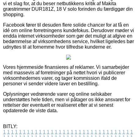
vi et slag for, at du beser netbutikkens kritik af Makita
græstrimmer DUR181Z, 18 V solo forinden du færdiggør din
shopping.
Facebook fører til desuden flere solide chancer for at få en
idé om online forretningens kundefokus. Derudover møder vi
endda internet virksomheder som gør det muligt at afgive en
bedømmelse af virksomhedens service, hvilket ligeledes bør
udnyttes til at fornemme hvor tilfredse kunderne er.
Vores hjemmeside finansieres af reklamer. Vi samarbejder
med massevis af forretninger på nettet hvori vi publicerer
virksomhedernes varer, og tager kommission ifald de
personer vi sender videre laver en bestilling.
Oplysninger vedrørende varer og online selskaber
understøttes hele tiden, men vi påtager os ikke ansvaret for
rettelser der eventuelt er realiseret efter at vi senest
opdaterede de viste data.
BITLY:
1
1
1
1
1
1
1
1
1
1
1
1
1
1
1
1
1
1
1
1
1
1
1
1
1
1
1
1
1
1
1
1
1