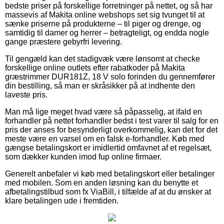
bedste priser på forskellige forretninger på nettet, og så har
massevis af Makita online webshops set sig tvunget til at
sænke priserne på produkterne – til piger og drenge, og
samtidig til damer og herrer – betragteligt, og endda nogle
gange præstere gebyrfri levering.
Til gengæld kan det stadigvæk være lønsomt at checke
forskellige online outlets efter rabatkoder på Makita
græstrimmer DUR181Z, 18 V solo forinden du gennemfører
din bestilling, så man er skråsikker på at indhente den
laveste pris.
Man må lige meget hvad være så påpasselig, at ifald en
forhandler på nettet forhandler bedst i test varer til salg for en
pris der anses for besynderligt overkommelig, kan det for det
meste være en varsel om en falsk e-forhandler. Køb med
gængse betalingskort er imidlertid omfavnet af et regelsæt,
som dækker kunden imod fup online firmaer.
Generelt anbefaler vi køb med betalingskort eller betalinger
med mobilen. Som en anden løsning kan du benytte et
afbetalingstilbud som fx ViaBill, i tilfælde af at du ønsker at
klare betalingen ude i fremtiden.