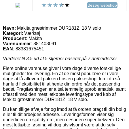
Besøg webshop
Navn:
Makita græstrimmer DUR181Z, 18 V solo
Kategori:
Værktøj
Producent:
Makita
Varenummer:
881403091
EAN:
88381675451
Vurderet til
3.5
ud af 5 stjerner baseret på
7
anmeldelser
Flere online varehuse giver i vore dage diverse forskellige
muligheder for levering. En af de mest populære er i vore
dage at få afleveret pakken hos en pakkeshop, fordi du så
har fuld fleksibilitet til at hente din ordre når det passer dig
bedst. Fragtløsningen er altså temmelig uproblematisk, samt
oftest tilmed den mest letkøbte leveringstype ved køb af
Makita græstrimmer DUR181Z, 18 V solo.
Du kan tillige afveje for og imod at få ordren bragt til din bolig
eller til dit arbejdes adresse. Leveringsformen viser sig
undertiden en sjat dyrere, men desuden super bekvem. Den
mest letkøbte løsning vil dog utvivlsomt være at du selv