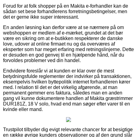
Forud for at folk shopper på en Makita e-forhandler kan de
sådan set bese forhandlerens forretningsbetingelser, men
det er gerne ikke super interessant.
En anden løsning kan derfor være at se nærmere på om
webshoppen er medlem af e-mærket, grundet at det bør
være en sikring om at e-butikken respekterer de danske
love, udover at online firmaet nu og da overværes af
eksperter som har meget erfaring med retningslinjerne. Dette
er desuden en god genvej til en hjælpende hånd, når du
forvoldes problemer ved din handel.
Endvidere foreslår vi at kunden er klar over de mest
betydningsfulde reglementer der indvirker på transaktionen,
eksempelvis hvilken byttepolitik internet forhandleren kører
med. I relation til det er det virkelig afgørende, at man
permanent gemmer ens faktura, således man en anden
gang vil kunne dokumentere handlen af Makita græstrimmer
DUR181Z, 18 V solo, hvad end man søger efter varer til en
kvinde eller mand.
Trustpilot tilbyder dig evigt relevante chancer for at besigtige
en række øvrige kunders observationer og af den grund slår