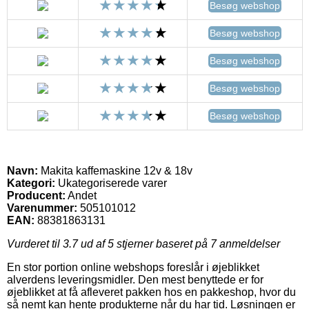
Besøg webshop
Besøg webshop
Besøg webshop
Besøg webshop
Besøg webshop
Navn:
Makita kaffemaskine 12v & 18v
Kategori:
Ukategoriserede varer
Producent:
Andet
Varenummer:
505101012
EAN:
88381863131
Vurderet til
3.7
ud af 5 stjerner baseret på
7
anmeldelser
En stor portion online webshops foreslår i øjeblikket
alverdens leveringsmidler. Den mest benyttede er for
øjeblikket at få afleveret pakken hos en pakkeshop, hvor du
så nemt kan hente produkterne når du har tid. Løsningen er