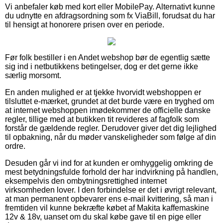
Vi anbefaler køb med kort eller MobilePay. Alternativt kunne
du udnytte en afdragsordning som fx ViaBill, forudsat du har
til hensigt at honorere prisen over en periode.
Før folk bestiller i en Andet webshop bør de egentlig sætte
sig ind i netbutikkens betingelser, dog er det gerne ikke
særlig morsomt.
En anden mulighed er at tjekke hvorvidt webshoppen er
tilsluttet e-mærket, grundet at det burde være en tryghed om
at internet webshoppen imødekommer de officielle danske
regler, tillige med at butikken tit revideres af fagfolk som
forstår de gældende regler. Derudover giver det dig lejlighed
til opbakning, når du møder vanskeligheder som følge af din
ordre.
Desuden går vi ind for at kunden er omhyggelig omkring de
mest betydningsfulde forhold der har indvirkning på handlen,
eksempelvis den ombytningsrettighed internet
virksomheden lover. I den forbindelse er det i øvrigt relevant,
at man permanent opbevarer ens e-mail kvittering, så man i
fremtiden vil kunne bekræfte købet af Makita kaffemaskine
12v & 18v, uanset om du skal købe gave til en pige eller