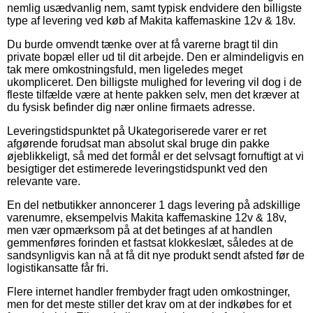
nemlig usædvanlig nem, samt typisk endvidere den billigste
type af levering ved køb af Makita kaffemaskine 12v & 18v.
Du burde omvendt tænke over at få varerne bragt til din
private bopæl eller ud til dit arbejde. Den er almindeligvis en
tak mere omkostningsfuld, men ligeledes meget
ukompliceret. Den billigste mulighed for levering vil dog i de
fleste tilfælde være at hente pakken selv, men det kræver at
du fysisk befinder dig nær online firmaets adresse.
Leveringstidspunktet på Ukategoriserede varer er ret
afgørende forudsat man absolut skal bruge din pakke
øjeblikkeligt, så med det formål er det selvsagt fornuftigt at vi
besigtiger det estimerede leveringstidspunkt ved den
relevante vare.
En del netbutikker annoncerer 1 dags levering på adskillige
varenumre, eksempelvis Makita kaffemaskine 12v & 18v,
men vær opmærksom på at det betinges af at handlen
gemmenføres forinden et fastsat klokkeslæt, således at de
sandsynligvis kan nå at få dit nye produkt sendt afsted før de
logistikansatte får fri.
Flere internet handler frembyder fragt uden omkostninger,
men for det meste stiller det krav om at der indkøbes for et