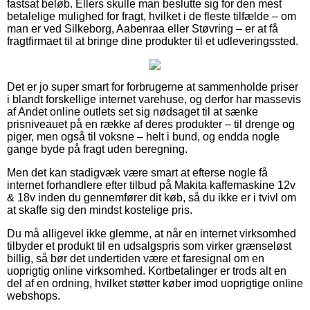
fastsat beløb. Ellers skulle man beslutte sig for den mest
betalelige mulighed for fragt, hvilket i de fleste tilfælde – om
man er ved Silkeborg, Aabenraa eller Støvring – er at få
fragtfirmaet til at bringe dine produkter til et udleveringssted.
Det er jo super smart for forbrugerne at sammenholde priser
i blandt forskellige internet varehuse, og derfor har massevis
af Andet online outlets set sig nødsaget til at sænke
prisniveauet på en række af deres produkter – til drenge og
piger, men også til voksne – helt i bund, og endda nogle
gange byde på fragt uden beregning.
Men det kan stadigvæk være smart at efterse nogle få
internet forhandlere efter tilbud på Makita kaffemaskine 12v
& 18v inden du gennemfører dit køb, så du ikke er i tvivl om
at skaffe sig den mindst kostelige pris.
Du må alligevel ikke glemme, at når en internet virksomhed
tilbyder et produkt til en udsalgspris som virker grænseløst
billig, så bør det undertiden være et faresignal om en
uoprigtig online virksomhed. Kortbetalinger er trods alt en
del af en ordning, hvilket støtter køber imod uoprigtige online
webshops.