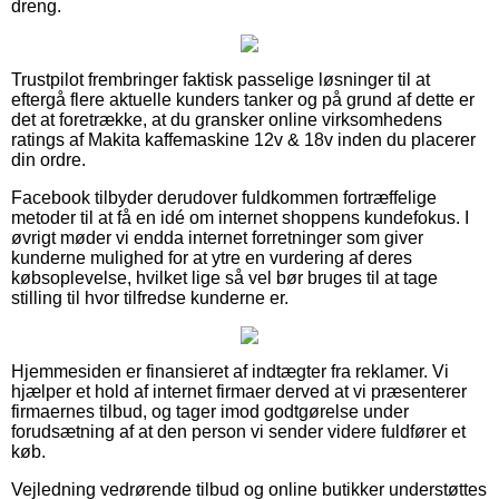
dreng.
Trustpilot frembringer faktisk passelige løsninger til at
eftergå flere aktuelle kunders tanker og på grund af dette er
det at foretrække, at du gransker online virksomhedens
ratings af Makita kaffemaskine 12v & 18v inden du placerer
din ordre.
Facebook tilbyder derudover fuldkommen fortræffelige
metoder til at få en idé om internet shoppens kundefokus. I
øvrigt møder vi endda internet forretninger som giver
kunderne mulighed for at ytre en vurdering af deres
købsoplevelse, hvilket lige så vel bør bruges til at tage
stilling til hvor tilfredse kunderne er.
Hjemmesiden er finansieret af indtægter fra reklamer. Vi
hjælper et hold af internet firmaer derved at vi præsenterer
firmaernes tilbud, og tager imod godtgørelse under
forudsætning af at den person vi sender videre fuldfører et
køb.
Vejledning vedrørende tilbud og online butikker understøttes