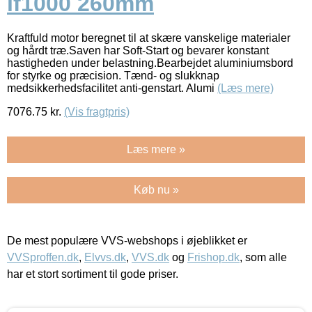
lf1000 260mm
Kraftfuld motor beregnet til at skære vanskelige materialer
og hårdt træ.Saven har Soft-Start og bevarer konstant
hastigheden under belastning.Bearbejdet aluminiumsbord
for styrke og præcision. Tænd- og slukknap
medsikkerhedsfacilitet anti-genstart. Alumi
(Læs mere)
7076.75
kr.
(Vis fragtpris)
Læs mere »
Køb nu »
De mest populære VVS-webshops i øjeblikket er
VVSproffen.dk
,
Elvvs.dk
,
VVS.dk
og
Frishop.dk
, som alle
har et stort sortiment til gode priser.