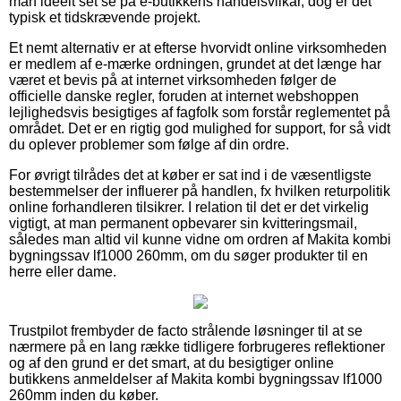
man ideelt set se på e-butikkens handelsvilkår, dog er det
typisk et tidskrævende projekt.
Et nemt alternativ er at efterse hvorvidt online virksomheden
er medlem af e-mærke ordningen, grundet at det længe har
været et bevis på at internet virksomheden følger de
officielle danske regler, foruden at internet webshoppen
lejlighedsvis besigtiges af fagfolk som forstår reglementet på
området. Det er en rigtig god mulighed for support, for så vidt
du oplever problemer som følge af din ordre.
For øvrigt tilrådes det at køber er sat ind i de væsentligste
bestemmelser der influerer på handlen, fx hvilken returpolitik
online forhandleren tilsikrer. I relation til det er det virkelig
vigtigt, at man permanent opbevarer sin kvitteringsmail,
således man altid vil kunne vidne om ordren af Makita kombi
bygningssav lf1000 260mm, om du søger produkter til en
herre eller dame.
Trustpilot frembyder de facto strålende løsninger til at se
nærmere på en lang række tidligere forbrugeres reflektioner
og af den grund er det smart, at du besigtiger online
butikkens anmeldelser af Makita kombi bygningssav lf1000
260mm inden du køber.