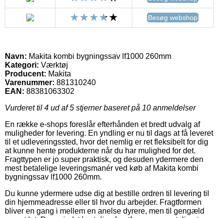
Besøg webshop
Navn:
Makita kombi bygningssav lf1000 260mm
Kategori:
Værktøj
Producent:
Makita
Varenummer:
881310240
EAN:
88381063302
Vurderet til
4
ud af 5 stjerner baseret på
10
anmeldelser
En række e-shops foreslår efterhånden et bredt udvalg af
muligheder for levering. En yndling er nu til dags at få leveret
til et udleveringssted, hvor det nemlig er ret fleksibelt for dig
at kunne hente produkterne når du har mulighed for det.
Fragttypen er jo super praktisk, og desuden ydermere den
mest betalelige leveringsmanér ved køb af Makita kombi
bygningssav lf1000 260mm.
Du kunne ydermere udse dig at bestille ordren til levering til
din hjemmeadresse eller til hvor du arbejder. Fragtformen
bliver en gang i mellem en anelse dyrere, men til gengæld