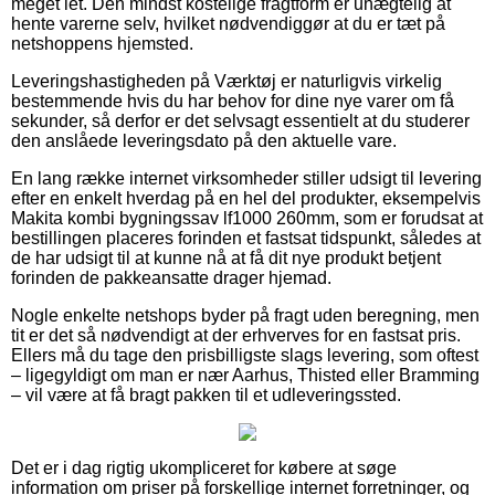
meget let. Den mindst kostelige fragtform er unægtelig at
hente varerne selv, hvilket nødvendiggør at du er tæt på
netshoppens hjemsted.
Leveringshastigheden på Værktøj er naturligvis virkelig
bestemmende hvis du har behov for dine nye varer om få
sekunder, så derfor er det selvsagt essentielt at du studerer
den anslåede leveringsdato på den aktuelle vare.
En lang række internet virksomheder stiller udsigt til levering
efter en enkelt hverdag på en hel del produkter, eksempelvis
Makita kombi bygningssav lf1000 260mm, som er forudsat at
bestillingen placeres forinden et fastsat tidspunkt, således at
de har udsigt til at kunne nå at få dit nye produkt betjent
forinden de pakkeansatte drager hjemad.
Nogle enkelte netshops byder på fragt uden beregning, men
tit er det så nødvendigt at der erhverves for en fastsat pris.
Ellers må du tage den prisbilligste slags levering, som oftest
– ligegyldigt om man er nær Aarhus, Thisted eller Bramming
– vil være at få bragt pakken til et udleveringssted.
Det er i dag rigtig ukompliceret for købere at søge
information om priser på forskellige internet forretninger, og