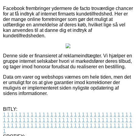
Facebook frembringer ydermere de facto troværdige chancer
for at få indtryk af internet firmaets kundetilfredshed. Her er
der mange online forretninger som gør det muligt at
udfærdige en anmeldelse af deres køb, hvilket lige så vel
kan anvendes til at danne dig et indtryk af
kundetilfredsheden.
Denne side er finansieret af reklameindtægter. Vi hjælper en
gruppe internet selskaber hvori vi markedsfører deres tilbud,
og tager imod honorar forudsat du realiserer en bestilling.
Data om varer og webshops værnes om hele tiden, men det
er umuligt for os at give garantier imod korrektioner der
muligvis er implementeret siden nyligste opdatering af
sidens informationer.
BITLY:
1
1
1
1
1
1
1
1
1
1
1
1
1
1
1
1
1
1
1
1
1
1
1
1
1
1
1
1
1
1
1
1
1
1
1
1
1
1
1
1
1
1
1
1
1
1
1
1
1
1
1
1
1
1
1
1
1
1
1
1
1
1
1
1
1
1
1
1
1
1
1
1
1
1
1
1
1
1
1
1
1
1
1
1
1
1
1
1
1
1
1
1
1
1
1
1
1
1
1
1