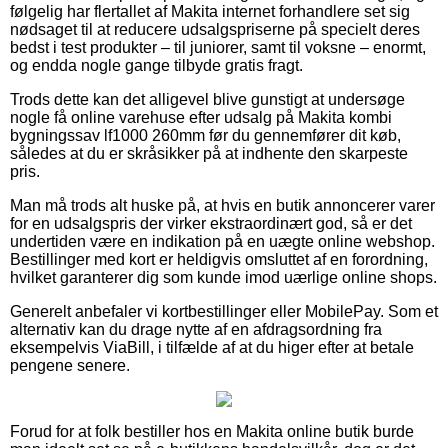
følgelig har flertallet af Makita internet forhandlere set sig
nødsaget til at reducere udsalgspriserne på specielt deres
bedst i test produkter – til juniorer, samt til voksne – enormt,
og endda nogle gange tilbyde gratis fragt.
Trods dette kan det alligevel blive gunstigt at undersøge
nogle få online varehuse efter udsalg på Makita kombi
bygningssav lf1000 260mm før du gennemfører dit køb,
således at du er skråsikker på at indhente den skarpeste
pris.
Man må trods alt huske på, at hvis en butik annoncerer varer
for en udsalgspris der virker ekstraordinært god, så er det
undertiden være en indikation på en uægte online webshop.
Bestillinger med kort er heldigvis omsluttet af en forordning,
hvilket garanterer dig som kunde imod uærlige online shops.
Generelt anbefaler vi kortbestillinger eller MobilePay. Som et
alternativ kan du drage nytte af en afdragsordning fra
eksempelvis ViaBill, i tilfælde af at du higer efter at betale
pengene senere.
Forud for at folk bestiller hos en Makita online butik burde