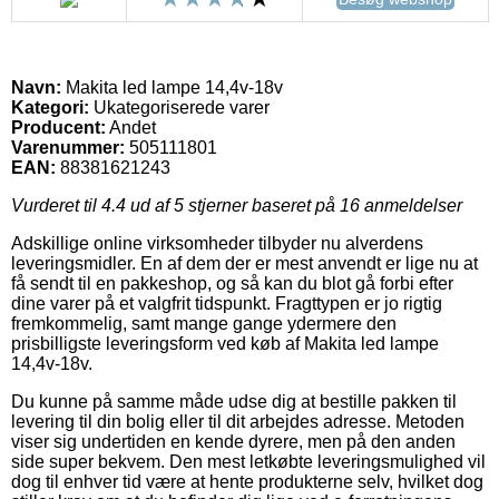
Navn:
Makita led lampe 14,4v-18v
Kategori:
Ukategoriserede varer
Producent:
Andet
Varenummer:
505111801
EAN:
88381621243
Vurderet til
4.4
ud af 5 stjerner baseret på
16
anmeldelser
Adskillige online virksomheder tilbyder nu alverdens
leveringsmidler. En af dem der er mest anvendt er lige nu at
få sendt til en pakkeshop, og så kan du blot gå forbi efter
dine varer på et valgfrit tidspunkt. Fragttypen er jo rigtig
fremkommelig, samt mange gange ydermere den
prisbilligste leveringsform ved køb af Makita led lampe
14,4v-18v.
Du kunne på samme måde udse dig at bestille pakken til
levering til din bolig eller til dit arbejdes adresse. Metoden
viser sig undertiden en kende dyrere, men på den anden
side super bekvem. Den mest letkøbte leveringsmulighed vil
dog til enhver tid være at hente produkterne selv, hvilket dog