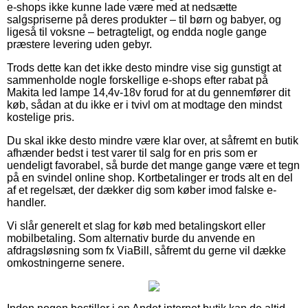
e-shops ikke kunne lade være med at nedsætte
salgspriserne på deres produkter – til børn og babyer, og
ligeså til voksne – betragteligt, og endda nogle gange
præstere levering uden gebyr.
Trods dette kan det ikke desto mindre vise sig gunstigt at
sammenholde nogle forskellige e-shops efter rabat på
Makita led lampe 14,4v-18v forud for at du gennemfører dit
køb, sådan at du ikke er i tvivl om at modtage den mindst
kostelige pris.
Du skal ikke desto mindre være klar over, at såfremt en butik
afhænder bedst i test varer til salg for en pris som er
uendeligt favorabel, så burde det mange gange være et tegn
på en svindel online shop. Kortbetalinger er trods alt en del
af et regelsæt, der dækker dig som køber imod falske e-
handler.
Vi slår generelt et slag for køb med betalingskort eller
mobilbetaling. Som alternativ burde du anvende en
afdragsløsning som fx ViaBill, såfremt du gerne vil dække
omkostningerne senere.