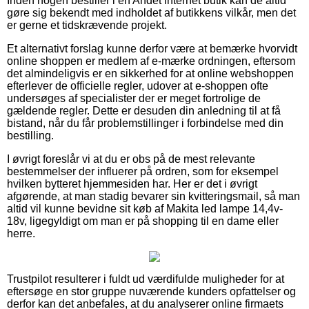
Inden nogen bestiller i en Andet internet butik kan de altid
gøre sig bekendt med indholdet af butikkens vilkår, men det
er gerne et tidskrævende projekt.
Et alternativt forslag kunne derfor være at bemærke hvorvidt
online shoppen er medlem af e-mærke ordningen, eftersom
det almindeligvis er en sikkerhed for at online webshoppen
efterlever de officielle regler, udover at e-shoppen ofte
undersøges af specialister der er meget fortrolige de
gældende regler. Dette er desuden din anledning til at få
bistand, når du får problemstillinger i forbindelse med din
bestilling.
I øvrigt foreslår vi at du er obs på de mest relevante
bestemmelser der influerer på ordren, som for eksempel
hvilken bytteret hjemmesiden har. Her er det i øvrigt
afgørende, at man stadig bevarer sin kvitteringsmail, så man
altid vil kunne bevidne sit køb af Makita led lampe 14,4v-
18v, ligegyldigt om man er på shopping til en dame eller
herre.
Trustpilot resulterer i fuldt ud værdifulde muligheder for at
eftersøge en stor gruppe nuværende kunders opfattelser og
derfor kan det anbefales, at du analyserer online firmaets