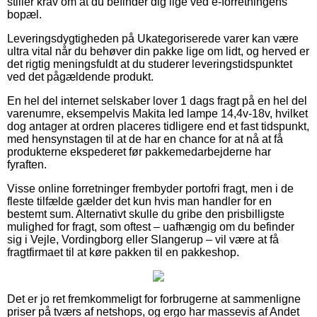
stiller krav om at du befinder dig lige ved e-forretningens
bopæl.
Leveringsdygtigheden på Ukategoriserede varer kan være
ultra vital når du behøver din pakke lige om lidt, og herved er
det rigtig meningsfuldt at du studerer leveringstidspunktet
ved det pågældende produkt.
En hel del internet selskaber lover 1 dags fragt på en hel del
varenumre, eksempelvis Makita led lampe 14,4v-18v, hvilket
dog antager at ordren placeres tidligere end et fast tidspunkt,
med hensynstagen til at de har en chance for at nå at få
produkterne ekspederet før pakkemedarbejderne har
fyraften.
Visse online forretninger frembyder portofri fragt, men i de
fleste tilfælde gælder det kun hvis man handler for en
bestemt sum. Alternativt skulle du gribe den prisbilligste
mulighed for fragt, som oftest – uafhængig om du befinder
sig i Vejle, Vordingborg eller Slangerup – vil være at få
fragtfirmaet til at køre pakken til en pakkeshop.
Det er jo ret fremkommeligt for forbrugerne at sammenligne
priser på tværs af netshops, og ergo har massevis af Andet