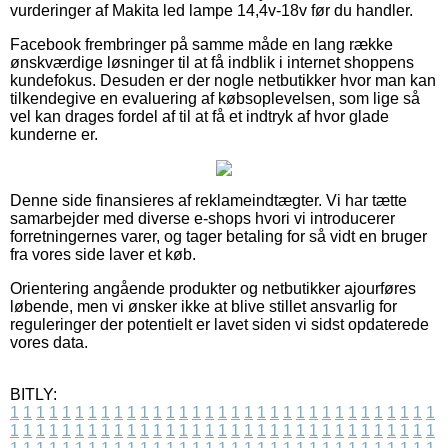
vurderinger af Makita led lampe 14,4v-18v før du handler.
Facebook frembringer på samme måde en lang række
ønskværdige løsninger til at få indblik i internet shoppens
kundefokus. Desuden er der nogle netbutikker hvor man kan
tilkendegive en evaluering af købsoplevelsen, som lige så
vel kan drages fordel af til at få et indtryk af hvor glade
kunderne er.
Denne side finansieres af reklameindtægter. Vi har tætte
samarbejder med diverse e-shops hvori vi introducerer
forretningernes varer, og tager betaling for så vidt en bruger
fra vores side laver et køb.
Orientering angående produkter og netbutikker ajourføres
løbende, men vi ønsker ikke at blive stillet ansvarlig for
reguleringer der potentielt er lavet siden vi sidst opdaterede
vores data.
BITLY:
1
1
1
1
1
1
1
1
1
1
1
1
1
1
1
1
1
1
1
1
1
1
1
1
1
1
1
1
1
1
1
1
1
1
1
1
1
1
1
1
1
1
1
1
1
1
1
1
1
1
1
1
1
1
1
1
1
1
1
1
1
1
1
1
1
1