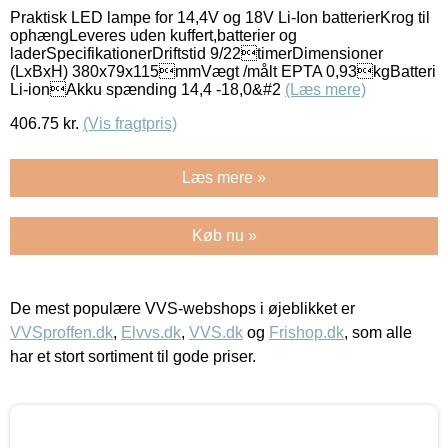
Praktisk LED lampe for 14,4V og 18V Li-Ion batterierKrog til
ophængLeveres uden kuffert,batterier og
laderSpecifikationerDriftstid 9/22timerDimensioner
(LxBxH) 380x79x115mmVægt /målt EPTA 0,93kgBatteri
Li-ionAkku spænding 14,4 -18,0&#2
(Læs mere)
406.75
kr.
(Vis fragtpris)
Læs mere »
Køb nu »
De mest populære VVS-webshops i øjeblikket er
VVSproffen.dk
,
Elvvs.dk
,
VVS.dk
og
Frishop.dk
, som alle
har et stort sortiment til gode priser.