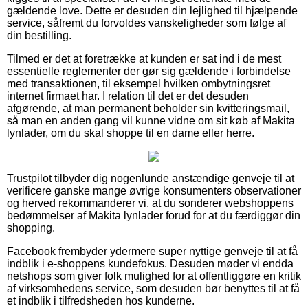
gældende love. Dette er desuden din lejlighed til hjælpende
service, såfremt du forvoldes vanskeligheder som følge af
din bestilling.
Tilmed er det at foretrække at kunden er sat ind i de mest
essentielle reglementer der gør sig gældende i forbindelse
med transaktionen, til eksempel hvilken ombytningsret
internet firmaet har. I relation til det er det desuden
afgørende, at man permanent beholder sin kvitteringsmail,
så man en anden gang vil kunne vidne om sit køb af Makita
lynlader, om du skal shoppe til en dame eller herre.
Trustpilot tilbyder dig nogenlunde anstændige genveje til at
verificere ganske mange øvrige konsumenters observationer
og herved rekommanderer vi, at du sonderer webshoppens
bedømmelser af Makita lynlader forud for at du færdiggør din
shopping.
Facebook frembyder ydermere super nyttige genveje til at få
indblik i e-shoppens kundefokus. Desuden møder vi endda
netshops som giver folk mulighed for at offentliggøre en kritik
af virksomhedens service, som desuden bør benyttes til at få
et indblik i tilfredsheden hos kunderne.