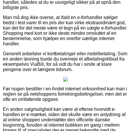
handler, således at du er usvigeligt sikker på at opnå den
billigste pris.
Man må dog ikke overse, at ifald en e-forhandler sælger
bedst i test varer til en pris der kan virke ekstraordinært god,
kan det for det meste være et tegn på en uægte e-forhandler.
Shopping med kort er ikke desto mindre omsluttet af en
bestemmelse, som hjælper en overfor uærlige internet
handler.
Generelt anbefaler vi kortbetalinger eller mobilbetaling. Som
en anden løsning burde du overveje et afbetalingstilbud fra
eksempelvis ViaBill, for så vidt du har i sinde at klare
pengene over et længere tidsrum.
Før nogen bestiller i en Andet internet virksomhed kan man i
reglen se på netshoppens forretningsbetingelser, men det er
ofte en omfattende opgave.
En anden valgmulighed kan være at efterse hvorvidt e-
handlen er e-mærket, siden det skulle være en antydning af
at online shoppen understøtter den officielle danske
lovgivning, foruden at internet butikken en gang i mellem
kigges til af specialister der er meget bekendte med de