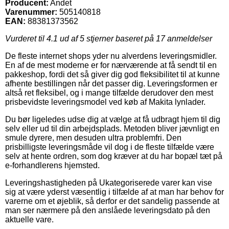
Producent:
Andet
Varenummer:
505140818
EAN:
88381373562
Vurderet til
4.1
ud af 5 stjerner baseret på
17
anmeldelser
De fleste internet shops yder nu alverdens leveringsmidler.
En af de mest moderne er for nærværende at få sendt til en
pakkeshop, fordi det så giver dig god fleksibilitet til at kunne
afhente bestillingen når det passer dig. Leveringsformen er
altså ret fleksibel, og i mange tilfælde derudover den mest
prisbevidste leveringsmodel ved køb af Makita lynlader.
Du bør ligeledes udse dig at vælge at få udbragt hjem til dig
selv eller ud til din arbejdsplads. Metoden bliver jævnligt en
smule dyrere, men desuden ultra problemfri. Den
prisbilligste leveringsmåde vil dog i de fleste tilfælde være
selv at hente ordren, som dog kræver at du har bopæl tæt på
e-forhandlerens hjemsted.
Leveringshastigheden på Ukategoriserede varer kan vise
sig at være yderst væsentlig i tilfælde af at man har behov for
varerne om et øjeblik, så derfor er det sandelig passende at
man ser nærmere på den anslåede leveringsdato på den
aktuelle vare.