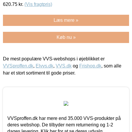
620.75
kr.
(Vis fragtpris)
Læs mere »
Køb nu »
De mest populære VVS-webshops i øjeblikket er
VVSproffen.dk
,
Elvvs.dk
,
VVS.dk
og
Frishop.dk
, som alle
har et stort sortiment til gode priser.
VVSproffen.dk har mere end 35.000 VVS-produkter på
deres webshop. De tilbyder nem returnering og 1-2
dages levering. Klik her for at se deres udvalg.