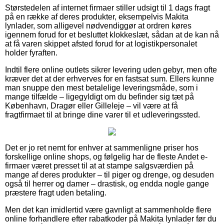
Størstedelen af internet firmaer stiller udsigt til 1 dags fragt
på en række af deres produkter, eksempelvis Makita
lynlader, som alligevel nødvendiggør at ordren køres
igennem forud for et besluttet klokkeslæt, sådan at de kan nå
at få varen skippet afsted forud for at logistikpersonalet
holder fyraften.
Indtil flere online outlets sikrer levering uden gebyr, men ofte
kræver det at der erhverves for en fastsat sum. Ellers kunne
man snuppe den mest betalelige leveringsmåde, som i
mange tilfælde – ligegyldigt om du befinder sig tæt på
København, Dragør eller Gilleleje – vil være at få
fragtfirmaet til at bringe dine varer til et udleveringssted.
Det er jo ret nemt for enhver at sammenligne priser hos
forskellige online shops, og følgelig har de fleste Andet e-
firmaer været presset til at at stampe salgsværdien på
mange af deres produkter – til piger og drenge, og desuden
også til herrer og damer – drastisk, og endda nogle gange
præstere fragt uden betaling.
Men det kan imidlertid være gavnligt at sammenholde flere
online forhandlere efter rabatkoder på Makita lynlader før du