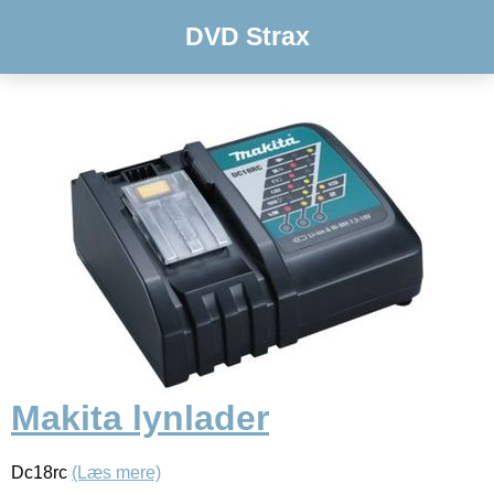
DVD Strax
Makita lynlader
Dc18rc
(Læs mere)