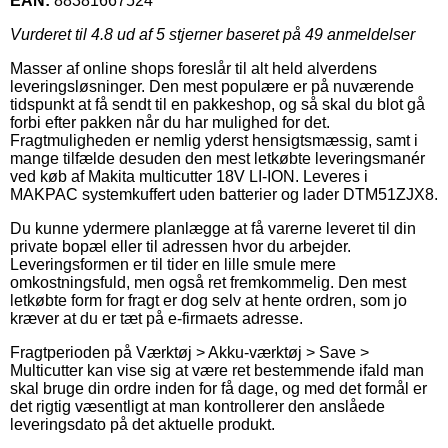
EAN:
88381667524
Vurderet til
4.8
ud af 5 stjerner baseret på
49
anmeldelser
Masser af online shops foreslår til alt held alverdens
leveringsløsninger. Den mest populære er på nuværende
tidspunkt at få sendt til en pakkeshop, og så skal du blot gå
forbi efter pakken når du har mulighed for det.
Fragtmuligheden er nemlig yderst hensigtsmæssig, samt i
mange tilfælde desuden den mest letkøbte leveringsmanér
ved køb af Makita multicutter 18V LI-ION. Leveres i
MAKPAC systemkuffert uden batterier og lader DTM51ZJX8.
Du kunne ydermere planlægge at få varerne leveret til din
private bopæl eller til adressen hvor du arbejder.
Leveringsformen er til tider en lille smule mere
omkostningsfuld, men også ret fremkommelig. Den mest
letkøbte form for fragt er dog selv at hente ordren, som jo
kræver at du er tæt på e-firmaets adresse.
Fragtperioden på Værktøj > Akku-værktøj > Save >
Multicutter kan vise sig at være ret bestemmende ifald man
skal bruge din ordre inden for få dage, og med det formål er
det rigtig væsentligt at man kontrollerer den anslåede
leveringsdato på det aktuelle produkt.