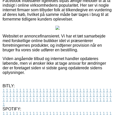
Facebook indebærer ligeledes tilpas ærlige metoder til at få
indsigt i online virksomhedens popularitet. Her ser vi nogle
internet firmaer som tilbyder folk at tilkendegive en vurdering
af deres køb, hvilket på samme måde bør tages i brug til at
fornemme tidligere kunders oplevelser.
Websitet er annoncefinansieret. Vi har et tæt samarbejde
med forskellige online butikker idet vi præsenterer
forretningernes produkter, og indtjener provision når en
bruger fra vores side udfører en bestilling.
Viden angående tilbud og internet handler opdateres
løbende, men vi ønsker ikke at tage ansvar for ændringer
der er foretaget siden vi sidste gang opdaterede sidens
oplysninger.
BITLY:
1
1
1
1
1
1
1
1
1
1
1
1
1
1
1
1
1
1
1
1
1
1
1
1
1
1
1
1
1
1
1
1
1
1
1
1
1
1
1
1
1
1
1
1
1
1
1
1
1
1
1
1
1
1
1
1
1
1
1
1
1
1
1
1
1
1
1
1
1
1
1
1
1
1
1
1
1
1
1
1
1
1
1
1
1
1
1
1
1
1
1
1
1
1
1
1
1
1
1
1
SPOTIFY:
1
1
1
1
1
1
1
1
1
1
1
1
1
1
1
1
1
1
1
1
1
1
1
1
1
1
1
1
1
1
1
1
1