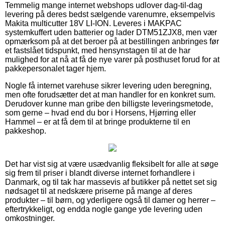
Temmelig mange internet webshops udlover dag-til-dag
levering på deres bedst sælgende varenumre, eksempelvis
Makita multicutter 18V LI-ION. Leveres i MAKPAC
systemkuffert uden batterier og lader DTM51ZJX8, men vær
opmærksom på at det beroer på at bestillingen anbringes før
et fastslået tidspunkt, med hensynstagen til at de har
mulighed for at nå at få de nye varer på posthuset forud for at
pakkepersonalet tager hjem.
Nogle få internet varehuse sikrer levering uden beregning,
men ofte forudsætter det at man handler for en konkret sum.
Derudover kunne man gribe den billigste leveringsmetode,
som gerne – hvad end du bor i Horsens, Hjørring eller
Hammel – er at få dem til at bringe produkterne til en
pakkeshop.
Det har vist sig at være usædvanlig fleksibelt for alle at søge
sig frem til priser i blandt diverse internet forhandlere i
Danmark, og til tak har massevis af butikker på nettet set sig
nødsaget til at nedskære priserne på mange af deres
produkter – til børn, og yderligere også til damer og herrer –
eftertrykkeligt, og endda nogle gange yde levering uden
omkostninger.