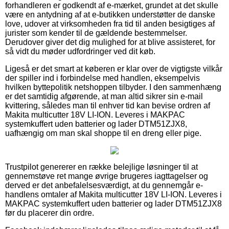
forhandleren er godkendt af e-mærket, grundet at det skulle
være en antydning af at e-butikken understøtter de danske
love, udover at virksomheden fra tid til anden besigtiges af
jurister som kender til de gældende bestemmelser.
Derudover giver det dig mulighed for at blive assisteret, for
så vidt du møder udfordringer ved dit køb.
Ligeså er det smart at køberen er klar over de vigtigste vilkår
der spiller ind i forbindelse med handlen, eksempelvis
hvilken byttepolitik netshoppen tilbyder. I den sammenhæng
er det samtidig afgørende, at man altid sikrer sin e-mail
kvittering, således man til enhver tid kan bevise ordren af
Makita multicutter 18V LI-ION. Leveres i MAKPAC
systemkuffert uden batterier og lader DTM51ZJX8,
uafhængig om man skal shoppe til en dreng eller pige.
Trustpilot genererer en række belejlige løsninger til at
gennemstøve ret mange øvrige brugeres iagttagelser og
derved er det anbefalelsesværdigt, at du gennemgår e-
handlens omtaler af Makita multicutter 18V LI-ION. Leveres i
MAKPAC systemkuffert uden batterier og lader DTM51ZJX8
før du placerer din ordre.