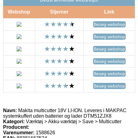
Webshop
Stjerner
Link
Besøg webshop
Besøg webshop
Besøg webshop
Besøg webshop
Besøg webshop
Besøg webshop
Navn:
Makita multicutter 18V LI-ION. Leveres i MAKPAC
systemkuffert uden batterier og lader DTM51ZJX8
Kategori:
Værktøj > Akku-værktøj > Save > Multicutter
Producent:
Varenummer:
1588626