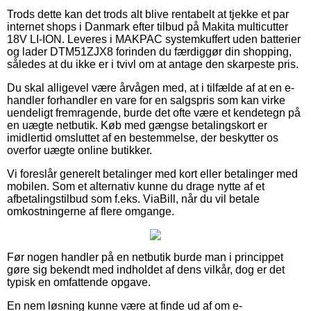
Trods dette kan det trods alt blive rentabelt at tjekke et par
internet shops i Danmark efter tilbud på Makita multicutter
18V LI-ION. Leveres i MAKPAC systemkuffert uden batterier
og lader DTM51ZJX8 forinden du færdiggør din shopping,
således at du ikke er i tvivl om at antage den skarpeste pris.
Du skal alligevel være årvågen med, at i tilfælde af at en e-
handler forhandler en vare for en salgspris som kan virke
uendeligt fremragende, burde det ofte være et kendetegn på
en uægte netbutik. Køb med gængse betalingskort er
imidlertid omsluttet af en bestemmelse, der beskytter os
overfor uægte online butikker.
Vi foreslår generelt betalinger med kort eller betalinger med
mobilen. Som et alternativ kunne du drage nytte af et
afbetalingstilbud som f.eks. ViaBill, når du vil betale
omkostningerne af flere omgange.
Før nogen handler på en netbutik burde man i princippet
gøre sig bekendt med indholdet af dens vilkår, dog er det
typisk en omfattende opgave.
En nem løsning kunne være at finde ud af om e-