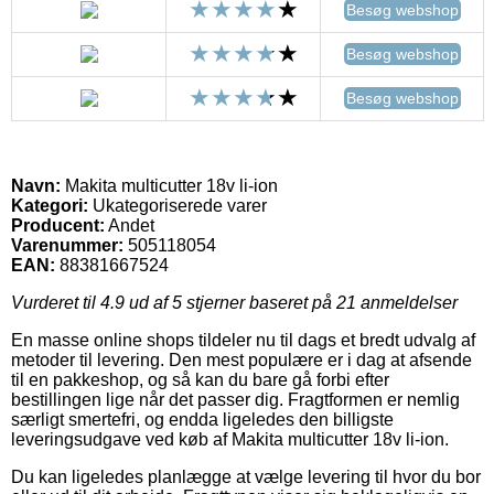
Besøg webshop
Besøg webshop
Besøg webshop
Navn:
Makita multicutter 18v li-ion
Kategori:
Ukategoriserede varer
Producent:
Andet
Varenummer:
505118054
EAN:
88381667524
Vurderet til
4.9
ud af 5 stjerner baseret på
21
anmeldelser
En masse online shops tildeler nu til dags et bredt udvalg af
metoder til levering. Den mest populære er i dag at afsende
til en pakkeshop, og så kan du bare gå forbi efter
bestillingen lige når det passer dig. Fragtformen er nemlig
særligt smertefri, og endda ligeledes den billigste
leveringsudgave ved køb af Makita multicutter 18v li-ion.
Du kan ligeledes planlægge at vælge levering til hvor du bor