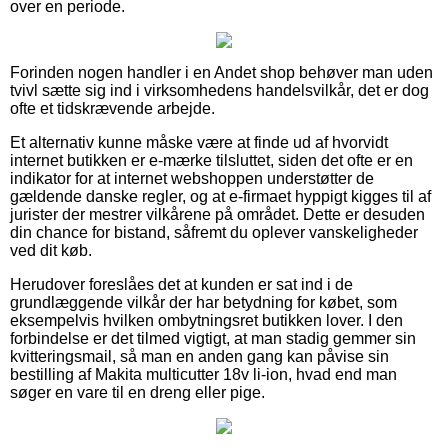
over en periode.
Forinden nogen handler i en Andet shop behøver man uden
tvivl sætte sig ind i virksomhedens handelsvilkår, det er dog
ofte et tidskrævende arbejde.
Et alternativ kunne måske være at finde ud af hvorvidt
internet butikken er e-mærke tilsluttet, siden det ofte er en
indikator for at internet webshoppen understøtter de
gældende danske regler, og at e-firmaet hyppigt kigges til af
jurister der mestrer vilkårene på området. Dette er desuden
din chance for bistand, såfremt du oplever vanskeligheder
ved dit køb.
Herudover foreslåes det at kunden er sat ind i de
grundlæggende vilkår der har betydning for købet, som
eksempelvis hvilken ombytningsret butikken lover. I den
forbindelse er det tilmed vigtigt, at man stadig gemmer sin
kvitteringsmail, så man en anden gang kan påvise sin
bestilling af Makita multicutter 18v li-ion, hvad end man
søger en vare til en dreng eller pige.