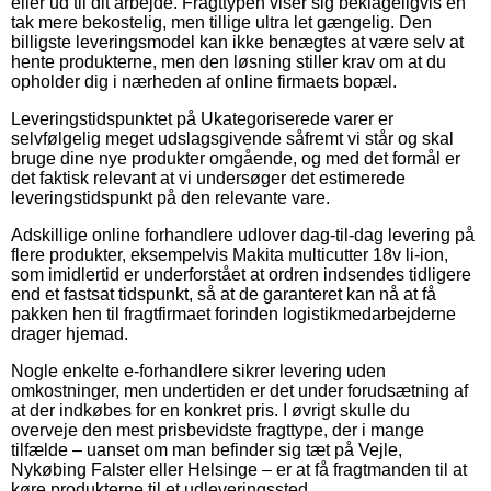
eller ud til dit arbejde. Fragttypen viser sig beklageligvis en
tak mere bekostelig, men tillige ultra let gængelig. Den
billigste leveringsmodel kan ikke benægtes at være selv at
hente produkterne, men den løsning stiller krav om at du
opholder dig i nærheden af online firmaets bopæl.
Leveringstidspunktet på Ukategoriserede varer er
selvfølgelig meget udslagsgivende såfremt vi står og skal
bruge dine nye produkter omgående, og med det formål er
det faktisk relevant at vi undersøger det estimerede
leveringstidspunkt på den relevante vare.
Adskillige online forhandlere udlover dag-til-dag levering på
flere produkter, eksempelvis Makita multicutter 18v li-ion,
som imidlertid er underforstået at ordren indsendes tidligere
end et fastsat tidspunkt, så at de garanteret kan nå at få
pakken hen til fragtfirmaet forinden logistikmedarbejderne
drager hjemad.
Nogle enkelte e-forhandlere sikrer levering uden
omkostninger, men undertiden er det under forudsætning af
at der indkøbes for en konkret pris. I øvrigt skulle du
overveje den mest prisbevidste fragttype, der i mange
tilfælde – uanset om man befinder sig tæt på Vejle,
Nykøbing Falster eller Helsinge – er at få fragtmanden til at
køre produkterne til et udleveringssted.