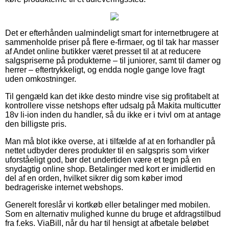
Det er efterhånden ualmindeligt smart for internetbrugere at
sammenholde priser på flere e-firmaer, og til tak har masser
af Andet online butikker været presset til at at reducere
salgspriserne på produkterne – til juniorer, samt til damer og
herrer – eftertrykkeligt, og endda nogle gange love fragt
uden omkostninger.
Til gengæld kan det ikke desto mindre vise sig profitabelt at
kontrollere visse netshops efter udsalg på Makita multicutter
18v li-ion inden du handler, så du ikke er i tvivl om at antage
den billigste pris.
Man må blot ikke overse, at i tilfælde af at en forhandler på
nettet udbyder deres produkter til en salgspris som virker
uforståeligt god, bør det undertiden være et tegn på en
snydagtig online shop. Betalinger med kort er imidlertid en
del af en orden, hvilket sikrer dig som køber imod
bedrageriske internet webshops.
Generelt foreslår vi kortkøb eller betalinger med mobilen.
Som en alternativ mulighed kunne du bruge et afdragstilbud
fra f.eks. ViaBill, når du har til hensigt at afbetale beløbet