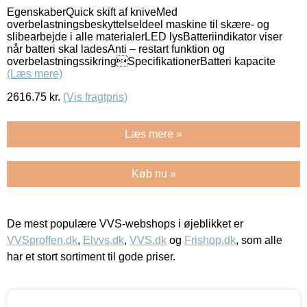
EgenskaberQuick skift af kniveMed
overbelastningsbeskyttelseIdeel maskine til skære- og
slibearbejde i alle materialerLED lysBatteriindikator viser
når batteri skal ladesAnti – restart funktion og
overbelastningssikringSpecifikationerBatteri kapacite
(Læs mere)
2616.75
kr.
(Vis fragtpris)
Læs mere »
Køb nu »
De mest populære VVS-webshops i øjeblikket er
VVSproffen.dk
,
Elvvs.dk
,
VVS.dk
og
Frishop.dk
, som alle
har et stort sortiment til gode priser.