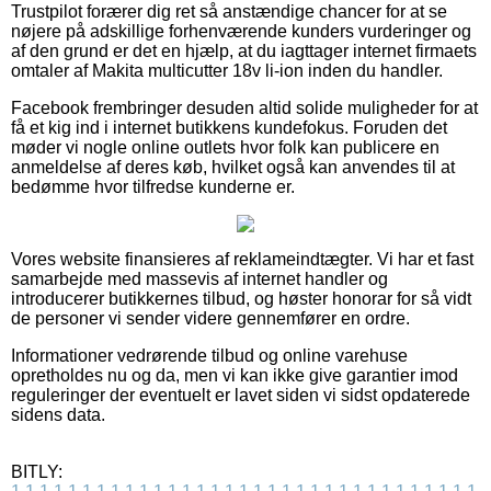
Trustpilot forærer dig ret så anstændige chancer for at se
nøjere på adskillige forhenværende kunders vurderinger og
af den grund er det en hjælp, at du iagttager internet firmaets
omtaler af Makita multicutter 18v li-ion inden du handler.
Facebook frembringer desuden altid solide muligheder for at
få et kig ind i internet butikkens kundefokus. Foruden det
møder vi nogle online outlets hvor folk kan publicere en
anmeldelse af deres køb, hvilket også kan anvendes til at
bedømme hvor tilfredse kunderne er.
Vores website finansieres af reklameindtægter. Vi har et fast
samarbejde med massevis af internet handler og
introducerer butikkernes tilbud, og høster honorar for så vidt
de personer vi sender videre gennemfører en ordre.
Informationer vedrørende tilbud og online varehuse
opretholdes nu og da, men vi kan ikke give garantier imod
reguleringer der eventuelt er lavet siden vi sidst opdaterede
sidens data.
BITLY: