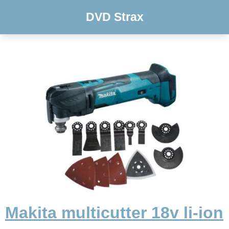
DVD Strax
Makita multicutter 18v li-ion