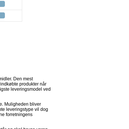
midler. Den mest
yindkøbte produkter når
lligste leveringsmodel ved
de. Muligheden bliver
te leveringstype vil dog
ne forretningens