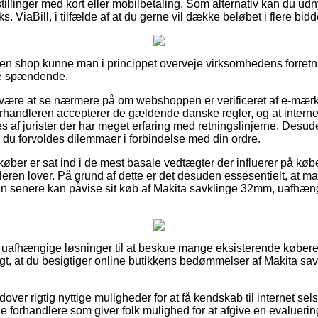
tillinger med kort eller mobilbetaling. Som alternativ kan du udn
ks. ViaBill, i tilfælde af at du gerne vil dække beløbet i flere bidd
 en shop kunne man i princippet overveje virksomhedens forretni
e spændende.
an være at se nærmere på om webshoppen er verificeret af e-mærke
orhandleren accepterer de gældende danske regler, og at inter
af jurister der har meget erfaring med retningslinjerne. Desuden
 du forvoldes dilemmaer i forbindelse med din ordre.
øber er sat ind i de mest basale vedtægter der influerer på købe
dleren lover. På grund af dette er det desuden essesentielt, at 
an senere kan påvise sit køb af Makita savklinge 32mm, uafhæng
elt uafhængige løsninger til at beskue mange eksisterende købere
gt, at du besigtiger online butikkens bedømmelser af Makita sa
er rigtig nyttige muligheder for at få kendskab til internet se
e forhandlere som giver folk mulighed for at afgive en evaluerin