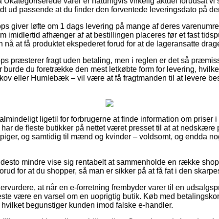
kategoriserede varer er naturligvis virkelig aktuel forudsat vi 
uldt ud passende at du finder den forventede leveringsdato på de
ops giver løfte om 1 dags levering på mange af deres varenumr
imidlertid afhænger af at bestillingen placeres før et fast tid
an nå at få produktet ekspederet forud for at de lageransatte dra
ps præsterer fragt uden betaling, men i reglen er det så præmis
burde du foretrække den mest letkøbte form for levering, hvilket
v eller Humlebæk – vil være at få fragtmanden til at levere besti
almindeligt ligetil for forbrugerne at finde information om priser i
har de fleste butikker på nettet været presset til at at nedskære
 piger, og samtidig til mænd og kvinder – voldsomt, og endda no
 desto mindre vise sig rentabelt at sammenholde en række shops 
ud for at du shopper, så man er sikker på at få fat i den skarpes
ervurdere, at når en e-forretning frembyder varer til en udsalgsp
este være en varsel om en uoprigtig butik. Køb med betalingskor
, hvilket begunstiger kunden imod falske e-handler.