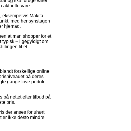
står og skal bruge varen
n aktuelle vare.
e, eksempelvis Makita
spunkt, med hensynstagen
ger hjemad.
sen at man shopper for et
 typisk – ligegyldigt om
llingen til et
 blandt forskellige online
 prisniveauet på deres
gle gange love portofri
på nettet efter tilbud på
te pris.
ris der anses for uhørt
t er ikke desto mindre