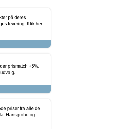
ter på deres
es levering. Klik her
yder prismatch +5%,
 udvalg.
de priser fra alle de
la, Hansgrohe og