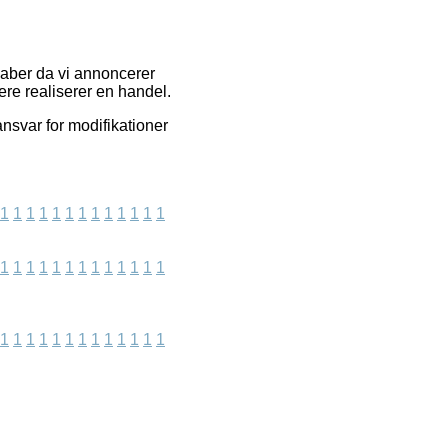
kaber da vi annoncerer
ere realiserer en handel.
nsvar for modifikationer
1
1
1
1
1
1
1
1
1
1
1
1
1
1
1
1
1
1
1
1
1
1
1
1
1
1
1
1
1
1
1
1
1
1
1
1
1
1
1