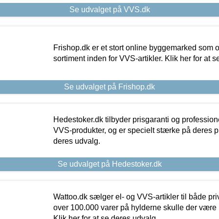
Se udvalget på VVS.dk
Frishop.dk er et stort online byggemarked som og
sortiment inden for VVS-artikler. Klik her for at 
Se udvalget på Frishop.dk
Hedestoker.dk tilbyder prisgaranti og profession
VVS-produkter, og er specielt stærke på deres pill
deres udvalg.
Se udvalget på Hedestoker.dk
Wattoo.dk sælger el- og VVS-artikler til både pr
over 100.000 varer på hylderne skulle der være 
Klik her for at se deres udvalg.