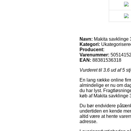
Navn:
Makita savklinge
Kategori:
Ukategorisere
Producent:
Varenummer:
5051415
EAN:
88381536318
Vurderet til
3.6
ud af 5 st
En lang række online fir
almindelige er nu om dag
du har lyst. Fragtløsning
køb af Makita savklinge
Du bør endvidere påtænke 
undertiden en kende mere
altid være at hente vare
adresse.