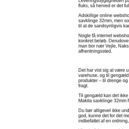
Leveringsdygtigheden på U
fluks, så herved er det f
Adskillige online websh
savklinge 32mm, men som 
til at de sandsynligvis k
Nogle få internet websho
konkret beløb. Derudover 
man bor nær Vejle, Naksko
afhentningssted.
Det har vist sig at være u
varehuse, og til gengæld 
produkter – til drenge og
fragt.
Til gengæld kan det ikke
Makita savklinge 32mm for
Du bør alligevel ikke und
god, kunne det for det m
indbefattet af en ordning