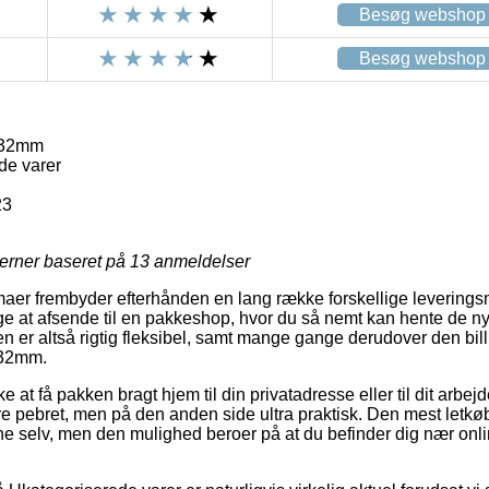
Besøg webshop
Besøg webshop
 32mm
de varer
23
jerner baseret på
13
anmeldelser
maer frembyder efterhånden en lang række forskellige leverings
e at afsende til en pakkeshop, hvor du så nemt kan hente de n
en er altså rigtig fleksibel, samt mange gange derudover den bi
 32mm.
at få pakken bragt hjem til din privatadresse eller til dit arbej
 pebret, men på den anden side ultra praktisk. Den mest letkøb
rne selv, men den mulighed beroer på at du befinder dig nær onli