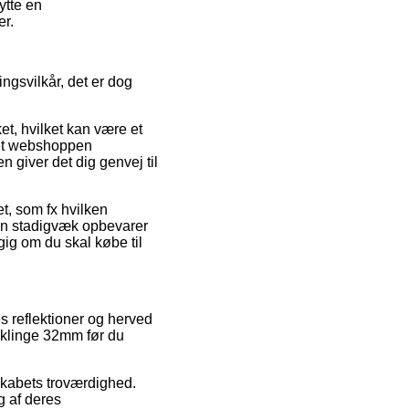
ytte en
er.
ngsvilkår, det er dog
t, hvilket kan være et
net webshoppen
 giver det dig genvej til
t, som fx hvilken
man stadigvæk opbevarer
ig om du skal købe til
s reflektioner og herved
vklinge 32mm før du
lskabets troværdighed.
g af deres