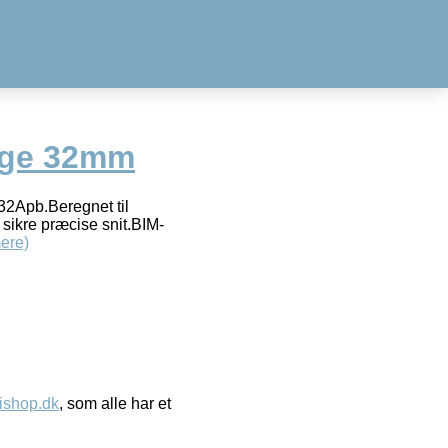
nge 32mm
z32Apb.Beregnet til
sikre præcise snit.BIM-
ere)
ishop.dk
, som alle har et