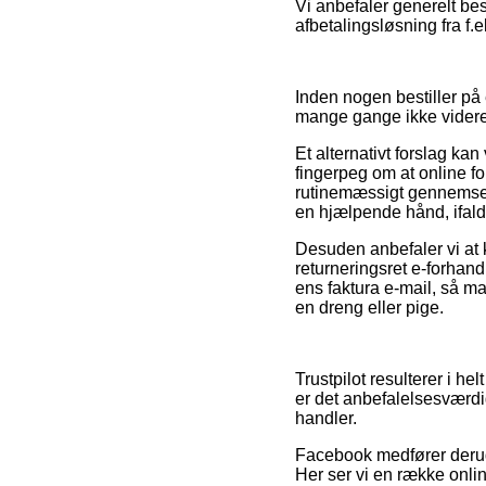
Vi anbefaler generelt bes
afbetalingsløsning fra f.e
Inden nogen bestiller på
mange gange ikke vider
Et alternativt forslag k
fingerpeg om at online f
rutinemæssigt gennemses 
en hjælpende hånd, ifald
Desuden anbefaler vi at k
returneringsret e-forhan
ens faktura e-mail, så m
en dreng eller pige.
Trustpilot resulterer i h
er det anbefalelsesværdi
handler.
Facebook medfører derudov
Her ser vi en række onlin