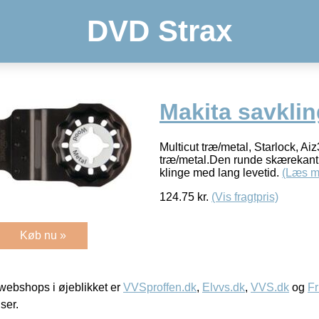
DVD Strax
Makita savkli
Multicut træ/metal, Starlock, Ai
træ/metal.Den runde skærekant 
klinge med lang levetid.
(Læs m
124.75
kr.
(Vis fragtpris)
Køb nu »
ebshops i øjeblikket er
VVSproffen.dk
,
Elvvs.dk
,
VVS.dk
og
Fr
iser.