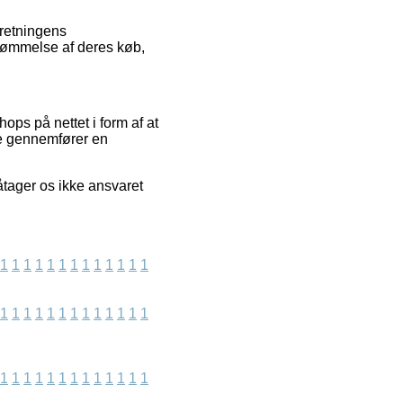
rretningens
edømmelse af deres køb,
ps på nettet i form af at
ere gennemfører en
åtager os ikke ansvaret
1
1
1
1
1
1
1
1
1
1
1
1
1
1
1
1
1
1
1
1
1
1
1
1
1
1
1
1
1
1
1
1
1
1
1
1
1
1
1