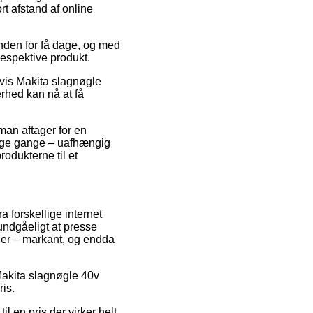
rt afstand af online
nden for få dage, og med
respektive produkt.
vis Makita slagnøgle
erhed kan nå at få
 man aftager for en
mange gange – uafhængig
rodukterne til et
a forskellige internet
uundgåeligt at presse
nder – markant, og endda
 Makita slagnøgle 40v
ris.
 en pris der virker helt