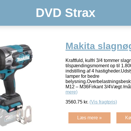
DVD Strax
Makita slagnø
Kraftfuld, kulfri 3/4 tommer sla
tilspændingsmoment op til 1.80
indstilling af 4 hastigheder.Ud
lamper for bedre
belysning.Overbelastningsbesky
M12 – M36Firkant 3/4Vægt /mål
mere)
3560.75
kr.
(Vis fragtpris)
Læs mere »
Kø