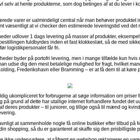
vl selv at hente produkterne, som dog betinges af at du lever i ko
erede varer er ualmindeligt central når man behøver produktet i
omt væsentligt at vi checker den estimerede leveringstid ved det 
heder udlover 1 dags levering på masser af produkter, eksempel
estillingen fuldbyrdes inden et fast klokkeslæt, så de med sikk
ør logistikpersonalet får fri.
omheder byder på portofri levering, men i mange tilfælde kun hvis
 man udse dig den mest betalelige mulighed for fragt, hvilket 
lding, Frederikshavn eller Bramming – er at få dem til at køre p
dig ukompliceret for forbrugerne at søge information om priser fr
 på grund af dette har utallige internet forhandlere fundet det 
 deres produkter – til juniorer, og tillige også til mænd og kvi
evering.
avnligt at sammenholde nogle få online butikker efter tilbud på
din shopping, så du er garanteret at skaffe sig den prisbilligste p
 ikke undervurdere, at såfremt en webshop reklamerer en vare til