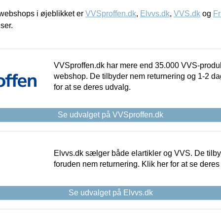
ebshops i øjeblikket er
VVSproffen.dk
,
Elvvs.dk
,
VVS.dk
og
Fr
iser.
VVSproffen.dk har mere end 35.000 VVS-produk
webshop. De tilbyder nem returnering og 1-2 dag
for at se deres udvalg.
Se udvalget på VVSproffen.dk
Elvvs.dk sælger både elartikler og VVS. De tilb
foruden nem returnering. Klik her for at se deres
Se udvalget på Elvvs.dk