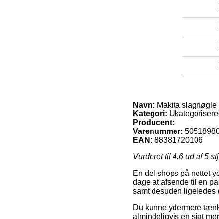
Navn:
Makita slagnøgle
Kategori:
Ukategorisere
Producent:
Varenummer:
5051898
EAN:
88381720106
Vurderet til
4.6
ud af 5 st
En del shops på nettet yd
dage at afsende til en p
samt desuden ligeledes d
Du kunne ydermere tænke o
almindeligvis en sjat me