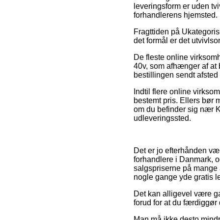
leveringsform er uden tvi
forhandlerens hjemsted.
Fragttiden på Ukategoris
det formål er det utvivls
De fleste online virksom
40v, som afhænger af at b
bestillingen sendt afsted f
Indtil flere online virks
bestemt pris. Ellers bør
om du befinder sig nær Ko
udleveringssted.
Det er jo efterhånden væl
forhandlere i Danmark, og
salgspriserne på mange af
nogle gange yde gratis l
Det kan alligevel være g
forud for at du færdiggør 
Man må ikke desto mindre