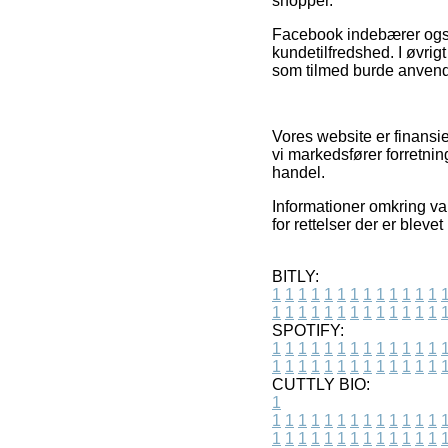
shopper.
Facebook indebærer også 
kundetilfredshed. I øvri
som tilmed burde anvendes
Vores website er finansi
vi markedsfører forretnin
handel.
Informationer omkring va
for rettelser der er bleve
BITLY:
1
1
1
1
1
1
1
1
1
1
1
1
1
1
1
1
1
1
1
1
1
1
1
1
1
1
SPOTIFY:
1
1
1
1
1
1
1
1
1
1
1
1
1
1
1
1
1
1
1
1
1
1
1
1
1
1
CUTTLY BIO:
1
1
1
1
1
1
1
1
1
1
1
1
1
1
1
1
1
1
1
1
1
1
1
1
1
1
1