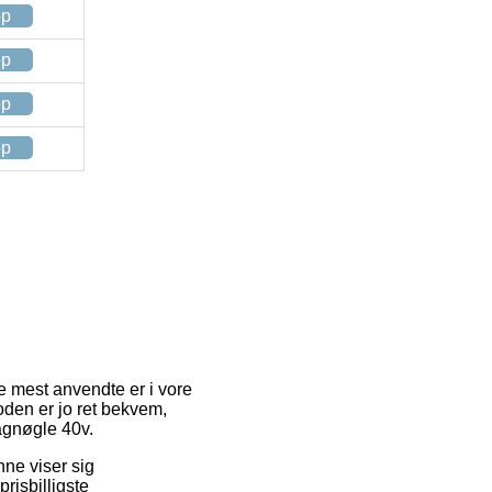
op
op
op
op
de mest anvendte er i vore
oden er jo ret bekvem,
agnøgle 40v.
nne viser sig
risbilligste