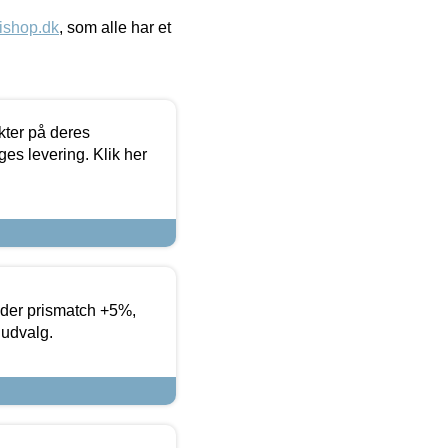
ishop.dk
, som alle har et
ter på deres
es levering. Klik her
yder prismatch +5%,
 udvalg.