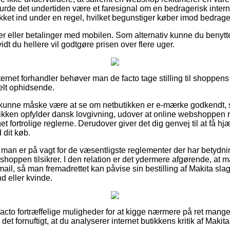
burde det undertiden være et faresignal om en bedragerisk interne
kket ind under en regel, hvilket begunstiger køber imod bedrager
er eller betalinger med mobilen. Som alternativ kunne du benytte 
idt du hellere vil godtgøre prisen over flere uger.
ternet forhandler behøver man de facto tage stilling til shoppens
lt ophidsende.
kunne måske være at se om netbutikken er e-mærke godkendt, 
butikken opfylder dansk lovgivning, udover at online webshoppe
et fortrolige reglerne. Derudover giver det dig genvej til at få hj
 dit køb.
 man er på vagt for de væsentligste reglementer der har betydnin
shoppen tilsikrer. I den relation er det ydermere afgørende, at ma
mail, så man fremadrettet kan påvise sin bestilling af Makita sla
d eller kvinde.
 facto fortræffelige muligheder for at kigge nærmere på ret mang
 det fornuftigt, at du analyserer internet butikkens kritik af Mak