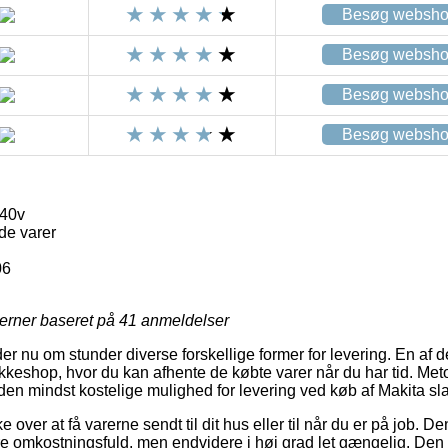
Besøg websh
Besøg websh
Besøg websh
Besøg websh
 40v
de varer
06
jerner baseret på
41
anmeldelser
er nu om stunder diverse forskellige former for levering. En af 
akkeshop, hvor du kan afhente de købte varer når du har tid. Met
en mindst kostelige mulighed for levering ved køb af Makita sl
ver at få varerne sendt til dit hus eller til når du er på job. De
re omkostningsfuld, men endvidere i høj grad let gængelig. Den p