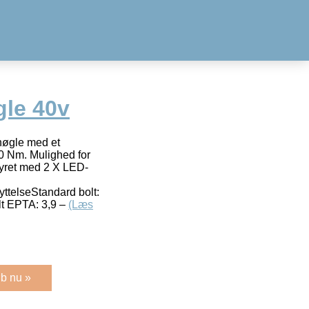
gle 40v
gnøgle med et
0 Nm. Mulighed for
styret med 2 X LED-
ttelseStandard bolt:
t EPTA: 3,9 –
(Læs
b nu »