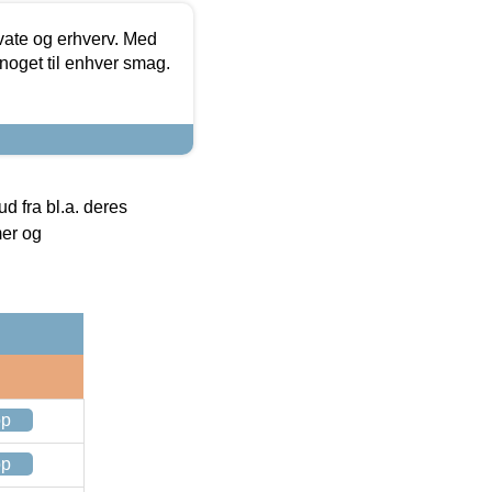
ivate og erhverv. Med
noget til enhver smag.
 fra bl.a. deres
mer og
op
op