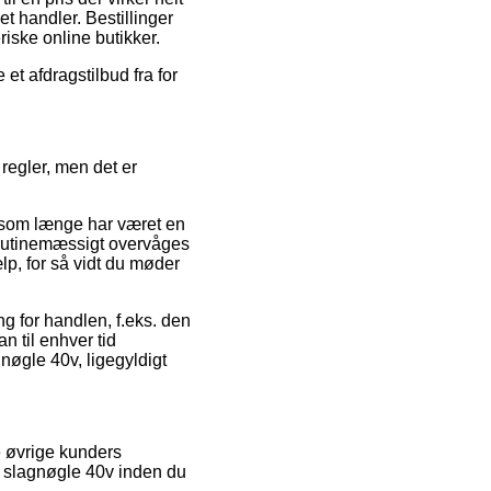
t handler. Bestillinger
iske online butikker.
et afdragstilbud fra for
 regler, men det er
som længe har været en
n rutinemæssigt overvåges
ælp, for så vidt du møder
g for handlen, f.eks. den
n til enhver tid
gnøgle 40v, ligegyldigt
e øvrige kunders
ita slagnøgle 40v inden du