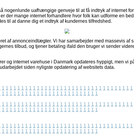
nogenlunde uafhængige genveje til at få indtryk af internet fo
gt er der mange internet forhandlere hvor folk kan udforme en b
 til at danne dig et indtryk af kundernes tilfredshed.
eret af annonceindtægter. Vi har samarbejder med massevis af sho
gernes tilbud, og tjener betaling ifald den bruger vi sender vid
rer og internet varehuse i Danmark opdateres hyppigt, men vi p
t udarbejdet siden nyligste opdatering af websitets data.
1
1
1
1
1
1
1
1
1
1
1
1
1
1
1
1
1
1
1
1
1
1
1
1
1
1
1
1
1
1
1
1
1
1
1
1
1
1
1
1
1
1
1
1
1
1
1
1
1
1
1
1
1
1
1
1
1
1
1
1
1
1
1
1
1
1
1
1
1
1
1
1
1
1
1
1
1
1
1
1
1
1
1
1
1
1
1
1
1
1
1
1
1
1
1
1
1
1
1
1
1
1
1
1
1
1
1
1
1
1
1
1
1
1
1
1
1
1
1
1
1
1
1
1
1
1
1
1
1
1
1
1
1
1
1
1
1
1
1
1
1
1
1
1
1
1
1
1
1
1
1
1
1
1
1
1
1
1
1
1
1
1
1
1
1
1
1
1
1
1
1
1
1
1
1
1
1
1
1
1
1
1
1