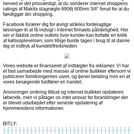
herved er det prisværdigt, at du sonderer internet shoppens
ratings af Makita slagnøgle 6906j 600nm 3/4" forud for at du
færdiggør din shopping.
Facebook forærer dig for øvrigt aldeles fordelagtige
løsninger til at få indsigt i internet firmaets pålidelighed. Her
ser vi faktisk online outlets hvor kunder kan forfatte en kritik
af købsoplevelsen, som tillige burde tages i brug til at danne
dig et indtryk af kundetilfredsheden.
Vores website er finansieret af indtægter fra reklamer. Vi har
et fast samarbejde med masser af online butikker eftersom vi
publicerer forretningernes varer, og tjener betaling hvis en af
vores besøgende fuldfører en handel.
Anvisninger omkring tilbud og internet butikker opdateres
løbende, men vi påtager os intet ansvar for forandringer der
er blevet udarbejdet efter seneste opdatering af
hjemmesidens informationer.
BITLY:
1
1
1
1
1
1
1
1
1
1
1
1
1
1
1
1
1
1
1
1
1
1
1
1
1
1
1
1
1
1
1
1
1