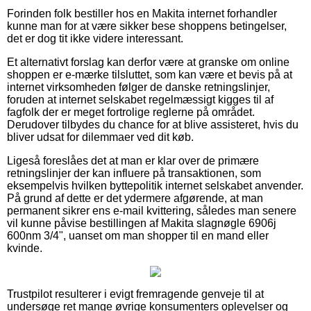
Forinden folk bestiller hos en Makita internet forhandler
kunne man for at være sikker bese shoppens betingelser,
det er dog tit ikke videre interessant.
Et alternativt forslag kan derfor være at granske om online
shoppen er e-mærke tilsluttet, som kan være et bevis på at
internet virksomheden følger de danske retningslinjer,
foruden at internet selskabet regelmæssigt kigges til af
fagfolk der er meget fortrolige reglerne på området.
Derudover tilbydes du chance for at blive assisteret, hvis du
bliver udsat for dilemmaer ved dit køb.
Ligeså foreslåes det at man er klar over de primære
retningslinjer der kan influere på transaktionen, som
eksempelvis hvilken byttepolitik internet selskabet anvender.
På grund af dette er det ydermere afgørende, at man
permanent sikrer ens e-mail kvittering, således man senere
vil kunne påvise bestillingen af Makita slagnøgle 6906j
600nm 3/4", uanset om man shopper til en mand eller
kvinde.
Trustpilot resulterer i evigt fremragende genveje til at
undersøge ret mange øvrige konsumenters oplevelser og