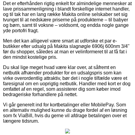
Det er efterhånden rigtig enkelt for almindelige mennesker at
lave prissammenligning i blandt forskellige internet handler,
og til tak har en lang række Makita online selskaber set sig
tvunget til at nedskære priserne på produkterne – til babyer
og børn, samt til voksne – voldsomt, og endda nogle gange
yde portofri fragt.
Men det kan alligevel være smart at udforske et par e-
butikker efter udsalg på Makita slagnøgle 6906j 600nm 3/4"
før du shopper, således at man er velinformeret til at få fat i
den mindst kostelige pris.
Du skal lige meget hvad være klar over, at såfremt en
netbutik afhænder produkter for en udsalgspris som kan
virke overordentlig attraktiv, bør det i nogle tilfælde være et
faresignal om en uoprigtig netbutik. Handler med kort er dog
omfattet af en regel, som assisterer dig som køber imod
bedrageriske forhandlere på nettet.
Vi går generelt ind for kortbetalinger eller MobilePay. Som
en alternativ mulighed kunne du drage fordel af en løsning
som fx ViaBill, hvis du gerne vil afdrage betalingen over et
længere tidsrum.