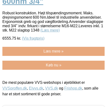
600nm 3/4"
Robust konstruktion. Højt tilspændingsmoment. Maks.
drejningsmoment 600 Nm.Ideel til industrielle anvendelser.
Ergonomisk greb og god vægtfordeling.Anvender slagtoppe
med 3/4" indv. firkant i størrelserne M16-M22.Leveres inkl. 1
stk. M22 slagtop 1348
(Læs mere)
6555.75
kr.
(Vis fragtpris)
Læs mere »
Køb nu »
De mest populære VVS-webshops i øjeblikket er
VVSproffen.dk
,
Elvvs.dk
,
VVS.dk
og
Frishop.dk
, som alle
har et stort sortiment til gode priser.