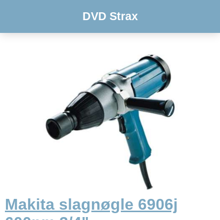
DVD Strax
Makita slagnøgle 6906j