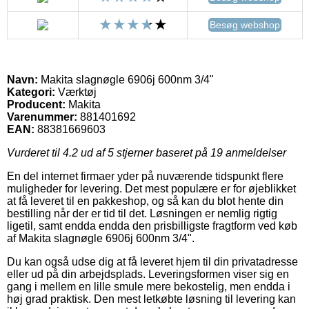
Besøg webshop
Navn:
Makita slagnøgle 6906j 600nm 3/4"
Kategori:
Værktøj
Producent:
Makita
Varenummer:
881401692
EAN:
88381669603
Vurderet til
4.2
ud af 5 stjerner baseret på
19
anmeldelser
En del internet firmaer yder på nuværende tidspunkt flere
muligheder for levering. Det mest populære er for øjeblikket
at få leveret til en pakkeshop, og så kan du blot hente din
bestilling når der er tid til det. Løsningen er nemlig rigtig
ligetil, samt endda endda den prisbilligste fragtform ved køb
af Makita slagnøgle 6906j 600nm 3/4".
Du kan også udse dig at få leveret hjem til din privatadresse
eller ud på din arbejdsplads. Leveringsformen viser sig en
gang i mellem en lille smule mere bekostelig, men endda i
høj grad praktisk. Den mest letkøbte løsning til levering kan