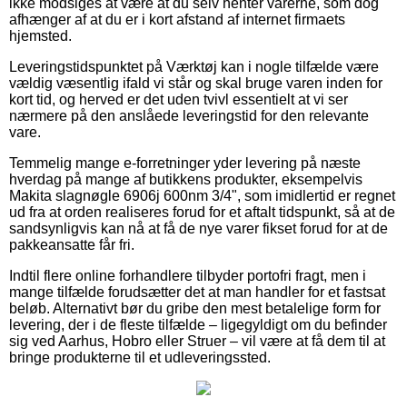
ikke modsiges at være at du selv henter varerne, som dog
afhænger af at du er i kort afstand af internet firmaets
hjemsted.
Leveringstidspunktet på Værktøj kan i nogle tilfælde være
vældig væsentlig ifald vi står og skal bruge varen inden for
kort tid, og herved er det uden tvivl essentielt at vi ser
nærmere på den anslåede leveringstid for den relevante
vare.
Temmelig mange e-forretninger yder levering på næste
hverdag på mange af butikkens produkter, eksempelvis
Makita slagnøgle 6906j 600nm 3/4", som imidlertid er regnet
ud fra at orden realiseres forud for et aftalt tidspunkt, så at de
sandsynligvis kan nå at få de nye varer fikset forud for at de
pakkeansatte får fri.
Indtil flere online forhandlere tilbyder portofri fragt, men i
mange tilfælde forudsætter det at man handler for et fastsat
beløb. Alternativt bør du gribe den mest betalelige form for
levering, der i de fleste tilfælde – ligegyldigt om du befinder
sig ved Aarhus, Hobro eller Struer – vil være at få dem til at
bringe produkterne til et udleveringssted.