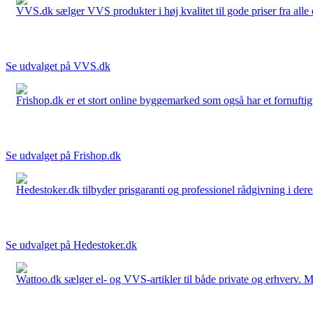
VVS.dk sælger VVS produkter i høj kvalitet til gode priser fra al
Se udvalget på VVS.dk
Frishop.dk er et stort online byggemarked som også har et fornuftigt
Se udvalget på Frishop.dk
Hedestoker.dk tilbyder prisgaranti og professionel rådgivning i dere
Se udvalget på Hedestoker.dk
Wattoo.dk sælger el- og VVS-artikler til både private og erhverv. M