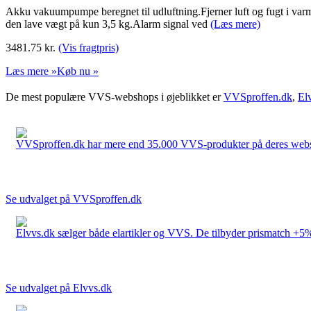
Akku vakuumpumpe beregnet til udluftning.Fjerner luft og fugt i varme
den lave vægt på kun 3,5 kg.Alarm signal ved
(Læs mere)
3481.75
kr.
(Vis fragtpris)
Læs mere »
Køb nu »
De mest populære VVS-webshops i øjeblikket er
VVSproffen.dk
,
El
VVSproffen.dk har mere end 35.000 VVS-produkter på deres webshop
Se udvalget på VVSproffen.dk
Elvvs.dk sælger både elartikler og VVS. De tilbyder prismatch +5%,
Se udvalget på Elvvs.dk