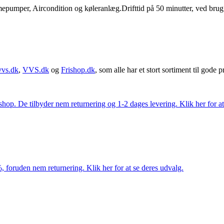
pumper, Aircondition og køleranlæg.Drifttid på 50 minutter, ved brug a
vvs.dk
,
VVS.dk
og
Frishop.dk
, som alle har et stort sortiment til gode pr
. De tilbyder nem returnering og 1-2 dages levering. Klik her for at 
 foruden nem returnering. Klik her for at se deres udvalg.