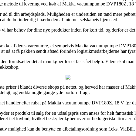
lige metode til levering ved køb af Makita vacuumpumpe DVP180Z, 18 
r ud til din arbejdsplads. Muligheden er undertiden en tand mere pebret, m
 at du befinder dig i nærheden af internet selskabets hjemsted.
vi har behov for dine nye produkter inden for kort tid, og derfor er det 
ng række af deres varenumre, eksempelvis Makita vacuumpumpe DVP180Z
 at nå at få pakken sendt afsted forinden logistikmedarbejderne har fyra
n forudsætter det at man køber for et fastslået beløb. Ellers skal man f
 pakkeshop.
dste priser i blandt diverse shops på nettet, og herved har masser af Ma
ydeligt, og endda nogle gange yde portofri fragt.
ernet handler efter rabat på Makita vacuumpumpe DVP180Z, 18 V før du køb
yder et produkt til salg for en udsalgspris som anses for helt fantastisk 
et i et lovbud, hvilket beskytter køber overfor bedrageriske firmaer på
ativ mulighed kan du benytte en afbetalingsordning som f.eks. ViaBill, 