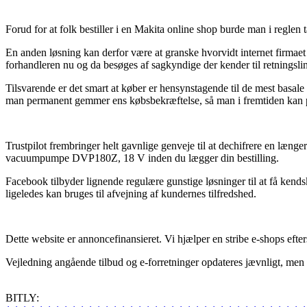
Forud for at folk bestiller i en Makita online shop burde man i reglen t
En anden løsning kan derfor være at granske hvorvidt internet firmaet 
forhandleren nu og da besøges af sagkyndige der kender til retningsli
Tilsvarende er det smart at køber er hensynstagende til de mest basale bet
man permanent gemmer ens købsbekræftelse, så man i fremtiden kan 
Trustpilot frembringer helt gavnlige genveje til at dechifrere en læn
vacuumpumpe DVP180Z, 18 V inden du lægger din bestilling.
Facebook tilbyder lignende regulære gunstige løsninger til at få kend
ligeledes kan bruges til afvejning af kundernes tilfredshed.
Dette website er annoncefinansieret. Vi hjælper en stribe e-shops efter
Vejledning angående tilbud og e-forretninger opdateres jævnligt, men vi
BITLY: