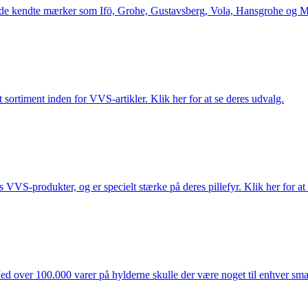
le de kendte mærker som Ifö, Grohe, Gustavsberg, Vola, Hansgrohe og Me
 sortiment inden for VVS-artikler. Klik her for at se deres udvalg.
s VVS-produkter, og er specielt stærke på deres pillefyr. Klik her for at
ed over 100.000 varer på hylderne skulle der være noget til enhver smag