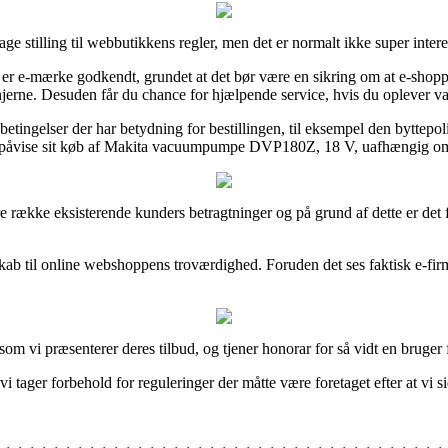
age stilling til webbutikkens regler, men det er normalt ikke super intere
er e-mærke godkendt, grundet at det bør være en sikring om at e-shoppen 
njerne. Desuden får du chance for hjælpende service, hvis du oplever va
ingelser der har betydning for bestillingen, til eksempel den byttepolitik 
påvise sit køb af Makita vacuumpumpe DVP180Z, 18 V, uafhængig om d
gere række eksisterende kunders betragtninger og på grund af dette er d
skab til online webshoppens troværdighed. Foruden det ses faktisk e-fir
som vi præsenterer deres tilbud, og tjener honorar for så vidt en bruger
 tager forbehold for reguleringer der måtte være foretaget efter at vi s