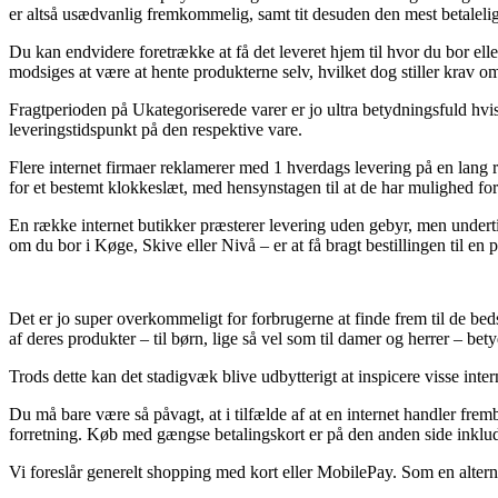
er altså usædvanlig fremkommelig, samt tit desuden den mest betale
Du kan endvidere foretrække at få det leveret hjem til hvor du bor elle
modsiges at være at hente produkterne selv, hvilket dog stiller krav om
Fragtperioden på Ukategoriserede varer er jo ultra betydningsfuld hvis 
leveringstidspunkt på den respektive vare.
Flere internet firmaer reklamerer med 1 hverdags levering på en la
for et bestemt klokkeslæt, med hensynstagen til at de har mulighed for
En række internet butikker præsterer levering uden gebyr, men undertide
om du bor i Køge, Skive eller Nivå – er at få bragt bestillingen til en
Det er jo super overkommeligt for forbrugerne at finde frem til de be
af deres produkter – til børn, lige så vel som til damer og herrer – bet
Trods dette kan det stadigvæk blive udbytterigt at inspicere visse int
Du må bare være så påvagt, at i tilfælde af at en internet handler fremb
forretning. Køb med gængse betalingskort er på den anden side inkluder
Vi foreslår generelt shopping med kort eller MobilePay. Som en altern