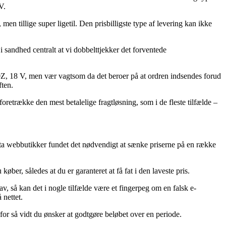
V.
en tillige super ligetil. Den prisbilligste type af levering kan ikke
i sandhed centralt at vi dobbelttjekker det forventede
, 18 V, men vær vagtsom da det beroer på at ordren indsendes forud
ften.
oretrække den mest betalelige fragtløsning, som i de fleste tilfælde –
kita webbutikker fundet det nødvendigt at sænke priserne på en række
er, således at du er garanteret at få fat i den laveste pris.
lav, så kan det i nogle tilfælde være et fingerpeg om en falsk e-
 nettet.
for så vidt du ønsker at godtgøre beløbet over en periode.