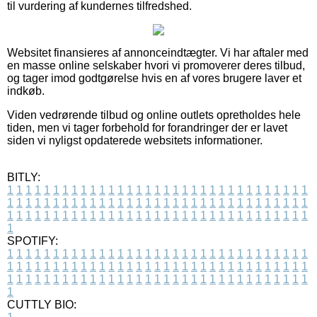
til vurdering af kundernes tilfredshed.
Websitet finansieres af annonceindtægter. Vi har aftaler med
en masse online selskaber hvori vi promoverer deres tilbud,
og tager imod godtgørelse hvis en af vores brugere laver et
indkøb.
Viden vedrørende tilbud og online outlets opretholdes hele
tiden, men vi tager forbehold for forandringer der er lavet
siden vi nyligst opdaterede websitets informationer.
BITLY:
1
1
1
1
1
1
1
1
1
1
1
1
1
1
1
1
1
1
1
1
1
1
1
1
1
1
1
1
1
1
1
1
1
1
1
1
1
1
1
1
1
1
1
1
1
1
1
1
1
1
1
1
1
1
1
1
1
1
1
1
1
1
1
1
1
1
1
1
1
1
1
1
1
1
1
1
1
1
1
1
1
1
1
1
1
1
1
1
1
1
1
1
1
1
1
1
1
1
1
1
SPOTIFY:
1
1
1
1
1
1
1
1
1
1
1
1
1
1
1
1
1
1
1
1
1
1
1
1
1
1
1
1
1
1
1
1
1
1
1
1
1
1
1
1
1
1
1
1
1
1
1
1
1
1
1
1
1
1
1
1
1
1
1
1
1
1
1
1
1
1
1
1
1
1
1
1
1
1
1
1
1
1
1
1
1
1
1
1
1
1
1
1
1
1
1
1
1
1
1
1
1
1
1
1
CUTTLY BIO: