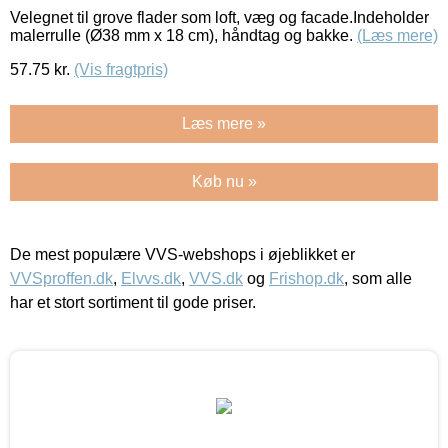
Velegnet til grove flader som loft, væg og facade.Indeholder
malerrulle (Ø38 mm x 18 cm), håndtag og bakke.
(Læs mere)
57.75
kr.
(Vis fragtpris)
Læs mere »
Køb nu »
De mest populære VVS-webshops i øjeblikket er
VVSproffen.dk
,
Elvvs.dk
,
VVS.dk
og
Frishop.dk
, som alle
har et stort sortiment til gode priser.