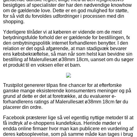
besigtiges af specialister der har den nødvendige knowhow
om de gældende love. Dette er en god mulighed for støtte,
for så vidt du forvoldes udfordringer i processen med din
shopping.
Yderligere tilråder vi at køberen er vidende om de mest
betydningsfulde forhold der er gældende for bestillingen, fx
den ombytningspolitik internet forhandleren benytter. I den
relation er det også afgørende, at man stadigvæk bevarer
ens købsbekræftelse, så man når som helst kan bevidne sin
bestilling af Malerullesæt ø38mm 18cm, uanset om du søger
et produkt til en voksen eller et barn.
Trustpilot genererer tilpas fine chancer for at efterforske
ganske mange eksisterende konsumenters meninger og på
grund af dette er det at foretrække, at du evaluerer e-
forhandlerens ratings af Malerullesæt ø38mm 18cm før du
placerer din ordre.
Facebook præsterer lige så vel egentlig nyttige metoder til at
få indtryk af e-shoppens kundefokus. Herinde møder vi
endda online firmaer hvor man kan publicere en vurdering af
deres købsoplevelse, som på samme måde kan tages i brug