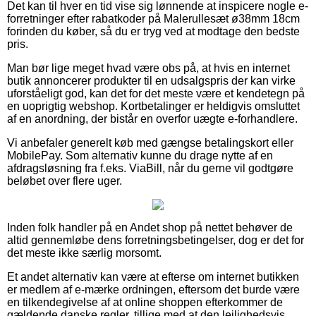
Det kan til hver en tid vise sig lønnende at inspicere nogle e-
forretninger efter rabatkoder på Malerullesæt ø38mm 18cm
forinden du køber, så du er tryg ved at modtage den bedste
pris.
Man bør lige meget hvad være obs på, at hvis en internet
butik annoncerer produkter til en udsalgspris der kan virke
uforståeligt god, kan det for det meste være et kendetegn på
en uoprigtig webshop. Kortbetalinger er heldigvis omsluttet
af en anordning, der bistår en overfor uægte e-forhandlere.
Vi anbefaler generelt køb med gængse betalingskort eller
MobilePay. Som alternativ kunne du drage nytte af en
afdragsløsning fra f.eks. ViaBill, når du gerne vil godtgøre
beløbet over flere uger.
Inden folk handler på en Andet shop på nettet behøver de
altid gennemløbe dens forretningsbetingelser, dog er det for
det meste ikke særlig morsomt.
Et andet alternativ kan være at efterse om internet butikken
er medlem af e-mærke ordningen, eftersom det burde være
en tilkendegivelse af at online shoppen efterkommer de
gældende danske regler, tillige med at den lejlighedsvis