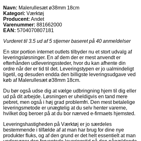
Navn:
Malerullesæt ø38mm 18cm
Kategori:
Værktøj
Producent:
Andet
Varenummer:
881662000
EAN:
5704070807181
Vurderet til
3.5
ud af 5 stjerner baseret på
40
anmeldelser
En stor portion internet outlets tilbyder nu et stort udvalg af
leveringsløsninger. En af dem der er mest anvendt er
efterhånden udleveringssteder, hvor du kan afhente din
ordre når der er tid til det. Leveringstypen er jo ualmindeligt
ligetil, og desuden endda den billigste leveringsudgave ved
køb af Malerullesæt ø38mm 18cm.
Du bør også udse dig at vælge udbringning hjem til dig eller
ud på dit arbejde. Løsningen er uheldigvis en tand mere
pebret, men også i høj grad problemfri. Den mest betalelige
leveringsmetode er unægtelig at du selv henter varerne,
hvilket dog beroer på at du bor nærved e-firmaets hjemsted.
Leveringshastigheden på Værktøj er jo særdeles
bestemmende i tilfælde af at man har brug for dine nye
produkter fluks, og af den grund er det helt essentielt at man