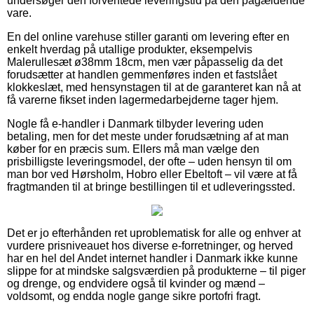
undersøger den forventede leveringstid på den pågældende
vare.
En del online varehuse stiller garanti om levering efter en
enkelt hverdag på utallige produkter, eksempelvis
Malerullesæt ø38mm 18cm, men vær påpasselig da det
forudsætter at handlen gemmenføres inden et fastslået
klokkeslæt, med hensynstagen til at de garanteret kan nå at
få varerne fikset inden lagermedarbejderne tager hjem.
Nogle få e-handler i Danmark tilbyder levering uden
betaling, men for det meste under forudsætning af at man
køber for en præcis sum. Ellers må man vælge den
prisbilligste leveringsmodel, der ofte – uden hensyn til om
man bor ved Hørsholm, Hobro eller Ebeltoft – vil være at få
fragtmanden til at bringe bestillingen til et udleveringssted.
Det er jo efterhånden ret uproblematisk for alle og enhver at
vurdere prisniveauet hos diverse e-forretninger, og herved
har en hel del Andet internet handler i Danmark ikke kunne
slippe for at mindske salgsværdien på produkterne – til piger
og drenge, og endvidere også til kvinder og mænd –
voldsomt, og endda nogle gange sikre portofri fragt.