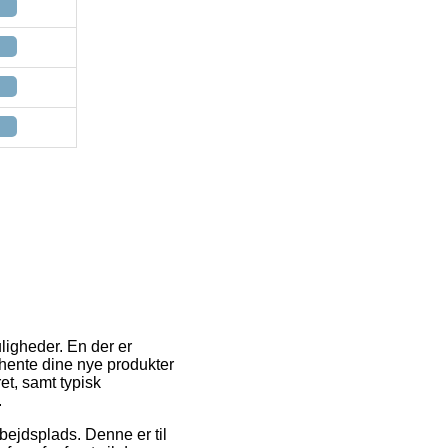
ligheder. En der er
afhente dine nye produkter
et, samt typisk
.
rbejdsplads. Denne er til