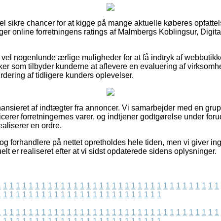
el sikre chancer for at kigge på mange aktuelle køberes opfattel
ager online forretningens ratings af Malmbergs Koblingsur, Digita
å vel nogenlunde ærlige muligheder for at få indtryk af webbuti
kker som tilbyder kunderne at aflevere en evaluering af virksom
urdering af tidligere kunders oplevelser.
nsieret af indtægter fra annoncer. Vi samarbejder med en grupp
cerer forretningernes varer, og indtjener godtgørelse under for
ealiserer en ordre.
og forhandlere på nettet opretholdes hele tiden, men vi giver in
lt er realiseret efter at vi sidst opdaterede sidens oplysninger.
1
1
1
1
1
1
1
1
1
1
1
1
1
1
1
1
1
1
1
1
1
1
1
1
1
1
1
1
1
1
1
1
1
1
1
1
1
1
1
1
1
1
1
1
1
1
1
1
1
1
1
1
1
1
1
1
1
1
1
1
1
1
1
1
1
1
1
1
1
1
1
1
1
1
1
1
1
1
1
1
1
1
1
1
1
1
1
1
1
1
1
1
1
1
1
1