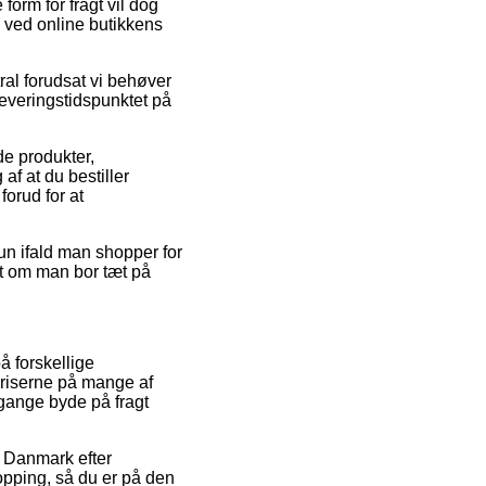
orm for fragt vil dog
ge ved online butikkens
tral forudsat vi behøver
leveringstidspunktet på
de produkter,
f at du bestiller
forud for at
kun ifald man shopper for
set om man bor tæt på
å forskellige
priserne på mange af
e gange byde på fragt
 i Danmark efter
opping, så du er på den