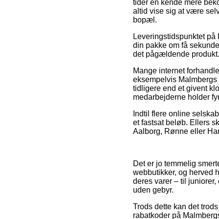
tider en kende mere beko
altid vise sig at være sel
bopæl.
Leveringstidspunktet på E
din pakke om få sekunder
det pågældende produkt
Mange internet forhandle
eksempelvis Malmbergs Ko
tidligere end et givent kl
medarbejderne holder fyr
Indtil flere online selsk
et fastsat beløb. Ellers 
Aalborg, Rønne eller Hamm
Det er jo temmelig smerte
webbutikker, og herved h
deres varer – til juniorer
uden gebyr.
Trods dette kan det trods 
rabatkoder på Malmbergs 