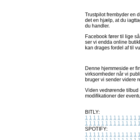
Trustpilot frembyder en d
det en hjælp, at du iagtt
du handler.
Facebook fører til lige s
ser vi endda online buti
kan drages fordel af til v
Denne hjemmeside er fina
virksomheder når vi publi
bruger vi sender videre r
Viden vedrørende tilbud 
modifikationer der eventue
BITLY:
1
1
1
1
1
1
1
1
1
1
1
1
1
1
1
1
1
1
1
1
1
1
1
1
1
1
SPOTIFY:
1
1
1
1
1
1
1
1
1
1
1
1
1