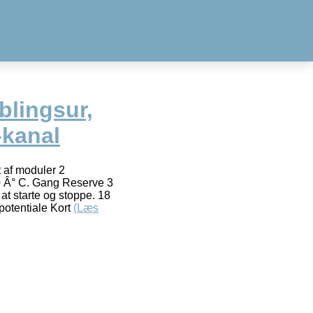
lingsur,
-kanal
t af moduler 2
0 Â° C. Gang Reserve 3
at starte og stoppe. 18
potentiale Kort
(Læs