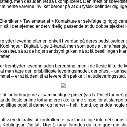
stelig, men desuden ret så ukompliceret. Den mest prisbevidste f
v at hente varerne, hvilket beroer på at du fysisk befinder dig li
l-artikler > Tavlemateriel > Kontakture er selvfølgelig rigtig cen
, så i det øjemed er det virkelig passende at du dobbelttjekker 
.
re yder levering efter en enkelt hverdag på deres bedst sælgen
blingsur, Digitalt, Uge 1-kanal, men som trods alt er afhængig a
okkeslæt, så at de højst sandsynligt kan nå at få bestillingen klar 
aften.
aber frembyder levering uden beregning, men i de fleste tilfælde 
skal man tage den prisbilligste leveringsmodel, der oftest – uan
el – er at få dem til at levere din pakke til et udleveringssted.
frit for forbrugerne at sammenligne priser (via fx PriceRunner) p
ar de fleste online forhandlere ikke kunne slippe for at stampe 
, og tillige også til damer og herrer – helt i bund, og endda nogl
alt være lukrativt at kontrollere et par forskellige internet shops
Koblingsur, Digitalt, Uge 1-kanal forinden du færdiggør din sh