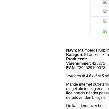
Navn:
Malmbergs Kobling
Kategori:
El-artikler > T
Producent:
Varenummer:
425275
EAN:
7392529109078
Vurderet til
4.6
ud af 5 st
Mange internet outlets ti
meget almindelig er nu om
lige præcis når det passe
derudover den billigste f
Du kan derudover beslutte 