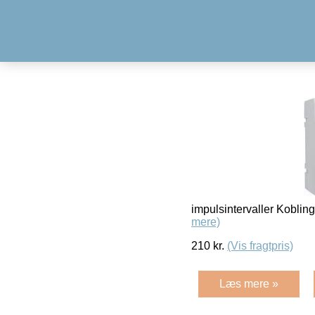
impulsintervaller Koblin
mere)
210
kr.
(Vis fragtpris)
Læs mere »