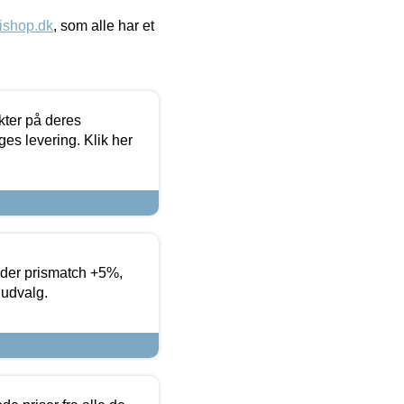
ishop.dk
, som alle har et
ter på deres
es levering. Klik her
yder prismatch +5%,
 udvalg.