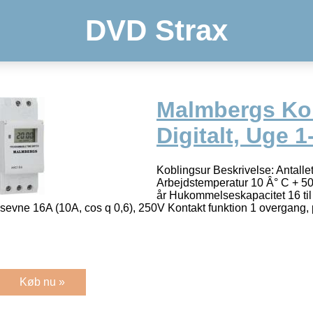
DVD Strax
Malmbergs Kob
Digitalt, Uge 1
Koblingsur Beskrivelse: Antalle
Arbejdstemperatur 10 Â° C + 5
år Hukommelseskapacitet 16 til 
gsevne 16A (10A, cos q 0,6), 250V Kontakt funktion 1 overgang, 
Køb nu »