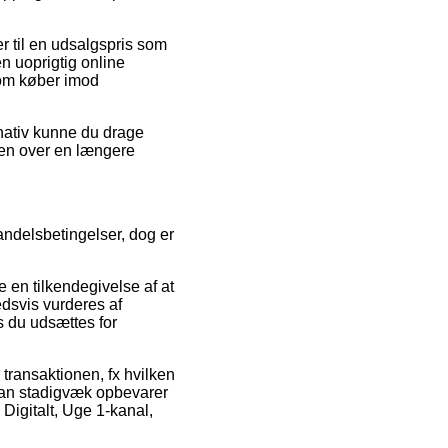
r til en udsalgspris som
n uoprigtig online
som køber imod
rnativ kunne du drage
ngen over en længere
ndelsbetingelser, dog er
 en tilkendegivelse af at
edsvis vurderes af
s du udsættes for
 transaktionen, fx hvilken
 man stadigvæk opbevarer
Digitalt, Uge 1-kanal,