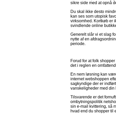
sikre side med at opnå de
Du skal ikke desto mindre
kan ses som utopisk favor
virksomhed. Kortkøb er i
svindlende online butikke
Generelt slår vi et slag 
nytte af en afdragsordni
periode.
Forud for at folk shopp
det i reglen en omfatten
En nem løsning kan være 
internet webshoppen efter
sagkyndige der er indført
vanskeligheder med din b
Tilsvarende er det fornuf
ombytningspolitik netsho
sin e-mail kvittering, s
hvad end du shopper til e