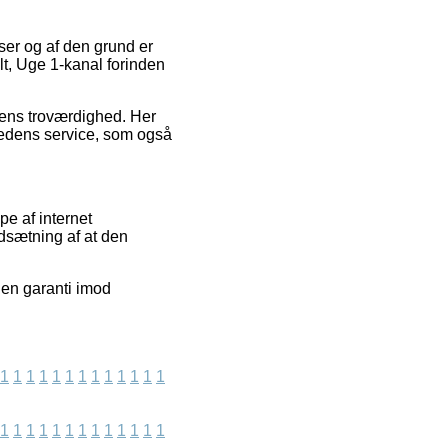
ser og af den grund er
lt, Uge 1-kanal forinden
kkens troværdighed. Her
hedens service, som også
e af internet
udsætning af at den
gen garanti imod
1
1
1
1
1
1
1
1
1
1
1
1
1
1
1
1
1
1
1
1
1
1
1
1
1
1