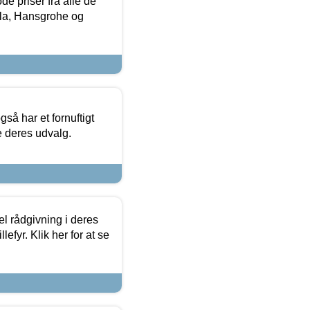
de priser fra alle de
la, Hansgrohe og
så har et fornuftigt
se deres udvalg.
el rådgivning i deres
efyr. Klik her for at se