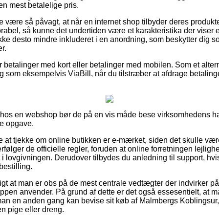
n mest betalelige pris.
 være så påvagt, at når en internet shop tilbyder deres produkte
abel, så kunne det undertiden være et karakteristika der viser e
kke desto mindre inkluderet i en anordning, som beskytter dig 
r.
for betalinger med kort eller betalinger med mobilen. Som et alte
ng som eksempelvis ViaBill, når du tilstræber at afdrage betali
er hos en webshop bør de på en vis måde bese virksomhedens ha
de opgave.
at tjekke om online butikken er e-mærket, siden det skulle være
følger de officielle regler, foruden at online forretningen lejligh
 i lovgivningen. Derudover tilbydes du anledning til support, hvi
estilling.
tigt at man er obs på de mest centrale vedtægter der indvirker på
ppen anvender. På grund af dette er det også essesentielt, at
å man en anden gang kan bevise sit køb af Malmbergs Koblingsur, 
n pige eller dreng.