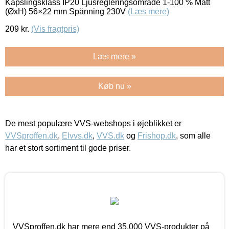
Kapslingsklass IP20 Ljusregleringsområde 1-100 % Mått
(ØxH) 56×22 mm Spänning 230V
(Læs mere)
209
kr.
(Vis fragtpris)
Læs mere »
Køb nu »
De mest populære VVS-webshops i øjeblikket er
VVSproffen.dk
,
Elvvs.dk
,
VVS.dk
og
Frishop.dk
, som alle
har et stort sortiment til gode priser.
VVSproffen.dk har mere end 35.000 VVS-produkter på