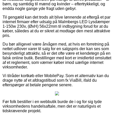
børn, og samtidig til mænd og kvinder – eftertrykkeligt, og
endda nogle gange yde fragt uden gebyr.
Til gengæld kan det trods alt blive lønnende at eftergå et par
internet firmaer efter udsalg på Malmbergs LED Lysdæmper
1-150w 230v, (ØxH) 56x22mm til indbygning forud for at du
køber, således at du er sikret at modtage den mest attraktive
pris.
Du bør alligevel være årvågen med, at hvis en forretning på
nettet udlover varer til salg for en salgspris der kan ses som
besynderligt attraktiv, så er det ofte være et kendetegn på en
falsk online butik. Bestillinger med kort er imidlertid omsluttet
af et reglement, som værner køber imod uærlige internet
virksomheder.
Vi tilråder kortkøb eller MobilePay. Som et alternativ kan du
drage nytte af et afdragstilbud som fx ViaBill, ifald du
efterspørger at betale pengene senere.
Før folk bestiller i en webbutik burde de i og for sig tyde
virksomhedens handelsaftale, men det er naturligvis et
tidskrævende projekt.