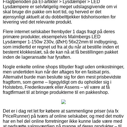
Fragtperioden på El-artikler > Lysdæmper > LED
Lysdæmpere er selvfølgelig meget udslagsgivende om vi
skal bruge din pakke om kort tid, og herved er det
øjensynligt aktuelt at du dobbelttjekker tidshorisonten for
levering ved det relevante produkt.
Flere internet selskaber frembyder 1 dags fragt på deres
primære produkter, eksempelvis Malmbergs LED
Lysdæmper 1-150w 230v, (ØxH) 56x22mm til indbygning,
som imidlertid er regnet ud fra at du når at bestille inden et
bestemt klokkeslæt, så de kan nå at få bestillingen pakket
inden de lageransatte har fyraften.
Nogle enkelte online shops tilbyder fragt uden omkostninger,
men undertiden kun når der aftages for en fastsat pris.
Alternativt burde man beslutte sig for den mest prisbevidste
fragtform, som gerne – ligegyldigt om du opholder sig i
Holstebro, Frederiksværk eller Assens – vil være at få
fragtfirmaet til at bringe produkterne til en pakkeshop.
Det er i dag ret let for købere at sammenligne priser (via fx
PriceRunner) på tværs af online selskaber, og med det motiv
har en hel del online forretninger ikke kunne lade være med
at nedsætte salgsværdien på mange af deres produkter – til