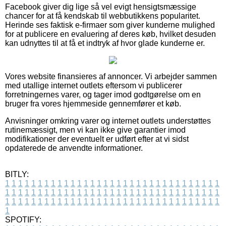
Facebook giver dig lige så vel evigt hensigtsmæssige
chancer for at få kendskab til webbutikkens popularitet.
Herinde ses faktisk e-firmaer som giver kunderne mulighed
for at publicere en evaluering af deres køb, hvilket desuden
kan udnyttes til at få et indtryk af hvor glade kunderne er.
Vores website finansieres af annoncer. Vi arbejder sammen
med utallige internet outlets eftersom vi publicerer
forretningernes varer, og tager imod godtgørelse om en
bruger fra vores hjemmeside gennemfører et køb.
Anvisninger omkring varer og internet outlets understøttes
rutinemæssigt, men vi kan ikke give garantier imod
modifikationer der eventuelt er udført efter at vi sidst
opdaterede de anvendte informationer.
BITLY:
1
1
1
1
1
1
1
1
1
1
1
1
1
1
1
1
1
1
1
1
1
1
1
1
1
1
1
1
1
1
1
1
1
1
1
1
1
1
1
1
1
1
1
1
1
1
1
1
1
1
1
1
1
1
1
1
1
1
1
1
1
1
1
1
1
1
1
1
1
1
1
1
1
1
1
1
1
1
1
1
1
1
1
1
1
1
1
1
1
1
1
1
1
1
1
1
1
1
1
1
SPOTIFY: