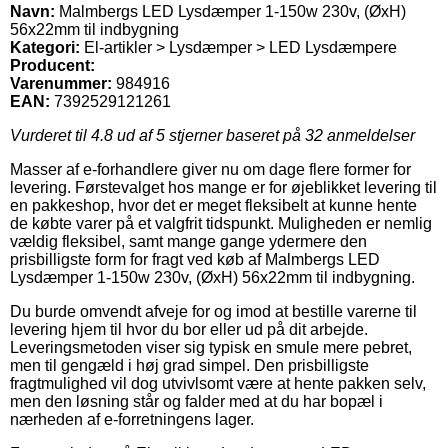
Navn:
Malmbergs LED Lysdæmper 1-150w 230v, (ØxH)
56x22mm til indbygning
Kategori:
El-artikler > Lysdæmper > LED Lysdæmpere
Producent:
Varenummer:
984916
EAN:
7392529121261
Vurderet til
4.8
ud af 5 stjerner baseret på
32
anmeldelser
Masser af e-forhandlere giver nu om dage flere former for
levering. Førstevalget hos mange er for øjeblikket levering til
en pakkeshop, hvor det er meget fleksibelt at kunne hente
de købte varer på et valgfrit tidspunkt. Muligheden er nemlig
vældig fleksibel, samt mange gange ydermere den
prisbilligste form for fragt ved køb af Malmbergs LED
Lysdæmper 1-150w 230v, (ØxH) 56x22mm til indbygning.
Du burde omvendt afveje for og imod at bestille varerne til
levering hjem til hvor du bor eller ud på dit arbejde.
Leveringsmetoden viser sig typisk en smule mere pebret,
men til gengæld i høj grad simpel. Den prisbilligste
fragtmulighed vil dog utvivlsomt være at hente pakken selv,
men den løsning står og falder med at du har bopæl i
nærheden af e-forretningens lager.