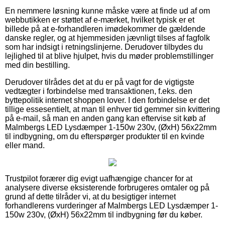
En nemmere løsning kunne måske være at finde ud af om
webbutikken er støttet af e-mærket, hvilket typisk er et
billede på at e-forhandleren imødekommer de gældende
danske regler, og at hjemmesiden jævnligt tilses af fagfolk
som har indsigt i retningslinjerne. Derudover tilbydes du
lejlighed til at blive hjulpet, hvis du møder problemstillinger
med din bestilling.
Derudover tilrådes det at du er på vagt for de vigtigste
vedtægter i forbindelse med transaktionen, f.eks. den
byttepolitik internet shoppen lover. I den forbindelse er det
tillige essesentielt, at man til enhver tid gemmer sin kvittering
på e-mail, så man en anden gang kan eftervise sit køb af
Malmbergs LED Lysdæmper 1-150w 230v, (ØxH) 56x22mm
til indbygning, om du efterspørger produkter til en kvinde
eller mand.
Trustpilot forærer dig evigt uafhængige chancer for at
analysere diverse eksisterende forbrugeres omtaler og på
grund af dette tilråder vi, at du besigtiger internet
forhandlerens vurderinger af Malmbergs LED Lysdæmper 1-
150w 230v, (ØxH) 56x22mm til indbygning før du køber.