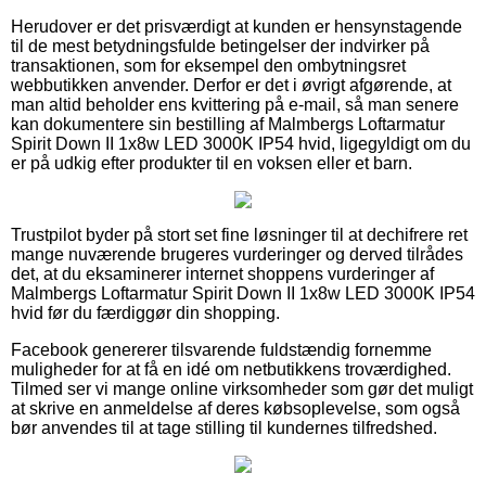
Herudover er det prisværdigt at kunden er hensynstagende
til de mest betydningsfulde betingelser der indvirker på
transaktionen, som for eksempel den ombytningsret
webbutikken anvender. Derfor er det i øvrigt afgørende, at
man altid beholder ens kvittering på e-mail, så man senere
kan dokumentere sin bestilling af Malmbergs Loftarmatur
Spirit Down II 1x8w LED 3000K IP54 hvid, ligegyldigt om du
er på udkig efter produkter til en voksen eller et barn.
Trustpilot byder på stort set fine løsninger til at dechifrere ret
mange nuværende brugeres vurderinger og derved tilrådes
det, at du eksaminerer internet shoppens vurderinger af
Malmbergs Loftarmatur Spirit Down II 1x8w LED 3000K IP54
hvid før du færdiggør din shopping.
Facebook genererer tilsvarende fuldstændig fornemme
muligheder for at få en idé om netbutikkens troværdighed.
Tilmed ser vi mange online virksomheder som gør det muligt
at skrive en anmeldelse af deres købsoplevelse, som også
bør anvendes til at tage stilling til kundernes tilfredshed.