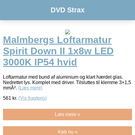
DVD Strax
Malmbergs Loftarmatur
Spirit Down II 1x8w LED
3000K IP54 hvid
Loftarmatur med bund af aluminium og klart hærdet glas.
Nedrettet lys. Komplet med driver. Tilsluttes til klemme 3×1,5
mmÂ².
(Læs mere)
561
kr.
(Vis fragtpris)
Læs mere »
Køb nu »