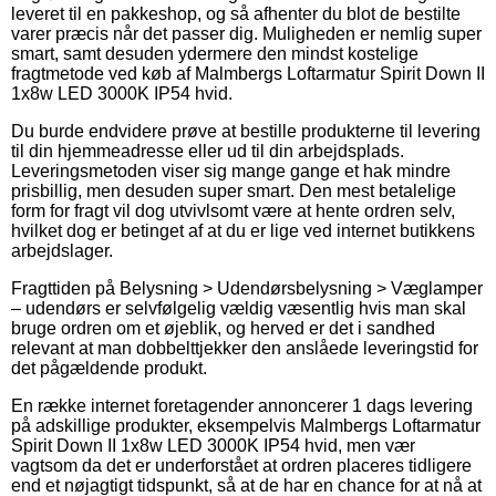
leveret til en pakkeshop, og så afhenter du blot de bestilte
varer præcis når det passer dig. Muligheden er nemlig super
smart, samt desuden ydermere den mindst kostelige
fragtmetode ved køb af Malmbergs Loftarmatur Spirit Down II
1x8w LED 3000K IP54 hvid.
Du burde endvidere prøve at bestille produkterne til levering
til din hjemmeadresse eller ud til din arbejdsplads.
Leveringsmetoden viser sig mange gange et hak mindre
prisbillig, men desuden super smart. Den mest betalelige
form for fragt vil dog utvivlsomt være at hente ordren selv,
hvilket dog er betinget af at du er lige ved internet butikkens
arbejdslager.
Fragttiden på Belysning > Udendørsbelysning > Væglamper
– udendørs er selvfølgelig vældig væsentlig hvis man skal
bruge ordren om et øjeblik, og herved er det i sandhed
relevant at man dobbelttjekker den anslåede leveringstid for
det pågældende produkt.
En række internet foretagender annoncerer 1 dags levering
på adskillige produkter, eksempelvis Malmbergs Loftarmatur
Spirit Down II 1x8w LED 3000K IP54 hvid, men vær
vagtsom da det er underforstået at ordren placeres tidligere
end et nøjagtigt tidspunkt, så at de har en chance for at nå at