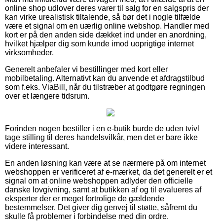
online shop udlover deres varer til salg for en salgspris der
kan virke urealistisk tiltalende, så bør det i nogle tilfælde
være et signal om en uærlig online webshop. Handler med
kort er på den anden side dækket ind under en anordning,
hvilket hjælper dig som kunde imod uoprigtige internet
virksomheder.
Generelt anbefaler vi bestillinger med kort eller
mobilbetaling. Alternativt kan du anvende et afdragstilbud
som f.eks. ViaBill, når du tilstræber at godtgøre regningen
over et længere tidsrum.
Forinden nogen bestiller i en e-butik burde de uden tvivl
tage stilling til deres handelsvilkår, men det er bare ikke
videre interessant.
En anden løsning kan være at se nærmere på om internet
webshoppen er verificeret af e-mærket, da det generelt er et
signal om at online webshoppen adlyder den officielle
danske lovgivning, samt at butikken af og til evalueres af
eksperter der er meget fortrolige de gældende
bestemmelser. Det giver dig genvej til støtte, såfremt du
skulle få problemer i forbindelse med din ordre.