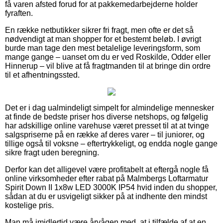
få varen afsted forud for at pakkemedarbejderne holder
fyraften.
En række netbutikker sikrer fri fragt, men ofte er det så
nødvendigt at man shopper for et bestemt beløb. I øvrigt
burde man tage den mest betalelige leveringsform, som
mange gange – uanset om du er ved Roskilde, Odder eller
Hinnerup – vil blive at få fragtmanden til at bringe din ordre
til et afhentningssted.
Det er i dag ualmindeligt simpelt for almindelige mennesker
at finde de bedste priser hos diverse netshops, og følgelig
har adskillige online varehuse været presset til at at tvinge
salgspriserne på en række af deres varer – til juniorer, og
tillige også til voksne – eftertrykkeligt, og endda nogle gange
sikre fragt uden beregning.
Derfor kan det alligevel være profitabelt at eftergå nogle få
online virksomheder efter rabat på Malmbergs Loftarmatur
Spirit Down II 1x8w LED 3000K IP54 hvid inden du shopper,
sådan at du er usvigeligt sikker på at indhente den mindst
kostelige pris.
Man må imidlertid være årvågen med, at i tilfælde af at en