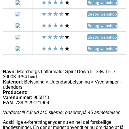
Besøg webshop
Besøg webshop
Besøg webshop
Besøg webshop
Besøg webshop
Navn:
Malmbergs Loftarmatur Spirit Down II 1x8w LED
3000K IP54 hvid
Kategori:
Belysning > Udendørsbelysning > Væglamper –
udendørs
Producent:
Varenummer:
985873
EAN:
7392529121964
Vurderet til
4.8
ud af 5 stjerner baseret på
45
anmeldelser
Adskillige e-forretninger yder nu en hel del forskellige
fragtløsninger. En der er meget anvendt er nu om dage at få