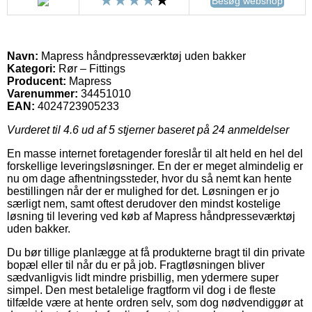
Besøg webshop
Navn:
Mapress håndpresseværktøj uden bakker
Kategori:
Rør – Fittings
Producent:
Mapress
Varenummer:
34451010
EAN:
4024723905233
Vurderet til
4.6
ud af 5 stjerner baseret på
24
anmeldelser
En masse internet foretagender foreslår til alt held en hel del
forskellige leveringsløsninger. En der er meget almindelig er
nu om dage afhentningssteder, hvor du så nemt kan hente
bestillingen når der er mulighed for det. Løsningen er jo
særligt nem, samt oftest derudover den mindst kostelige
løsning til levering ved køb af Mapress håndpresseværktøj
uden bakker.
Du bør tillige planlægge at få produkterne bragt til din private
bopæl eller til når du er på job. Fragtløsningen bliver
sædvanligvis lidt mindre prisbillig, men ydermere super
simpel. Den mest betalelige fragtform vil dog i de fleste
tilfælde være at hente ordren selv, som dog nødvendiggør at