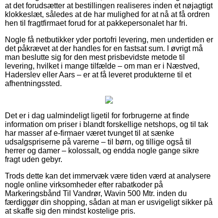
at det forudsætter at bestillingen realiseres inden et nøjagtigt
klokkeslæt, således at de har mulighed for at nå at få ordren
hen til fragtfirmaet forud for at pakkepersonalet har fri.
Nogle få netbutikker yder portofri levering, men undertiden er
det påkrævet at der handles for en fastsat sum. I øvrigt må
man beslutte sig for den mest prisbevidste metode til
levering, hvilket i mange tilfælde – om man er i Næstved,
Haderslev eller Aars – er at få leveret produkterne til et
afhentningssted.
Det er i dag ualmindeligt ligetil for forbrugerne at finde
information om priser i blandt forskellige netshops, og til tak
har masser af e-firmaer været tvunget til at sænke
udsalgspriserne på varerne – til børn, og tillige også til
herrer og damer – kolossalt, og endda nogle gange sikre
fragt uden gebyr.
Trods dette kan det immervæk være tiden værd at analysere
nogle online virksomheder efter rabatkoder på
Markeringsbånd Til Vandrør, Wavin 500 Mtr. inden du
færdiggør din shopping, sådan at man er usvigeligt sikker på
at skaffe sig den mindst kostelige pris.