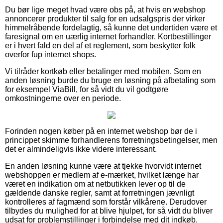
Du bør lige meget hvad være obs på, at hvis en webshop
annoncerer produkter til salg for en udsalgspris der virker
himmelråbende fordelagtig, så kunne det undertiden være et
faresignal om en uærlig internet forhandler. Kortbestillinger
er i hvert fald en del af et reglement, som beskytter folk
overfor fup internet shops.
Vi tilråder kortkøb eller betalinger med mobilen. Som en
anden løsning burde du bruge en løsning på afbetaling som
for eksempel ViaBill, for så vidt du vil godtgøre
omkostningerne over en periode.
Forinden nogen køber på en internet webshop bør de i
princippet skimme forhandlerens forretningsbetingelser, men
det er almindeligvis ikke videre interessant.
En anden løsning kunne være at tjekke hvorvidt internet
webshoppen er medlem af e-mærket, hvilket længe har
været en indikation om at netbutikken lever op til de
gældende danske regler, samt at forretningen jævnligt
kontrolleres af fagmænd som forstår vilkårene. Derudover
tilbydes du mulighed for at blive hjulpet, for så vidt du bliver
udsat for problemstillinger i forbindelse med dit indkøb.