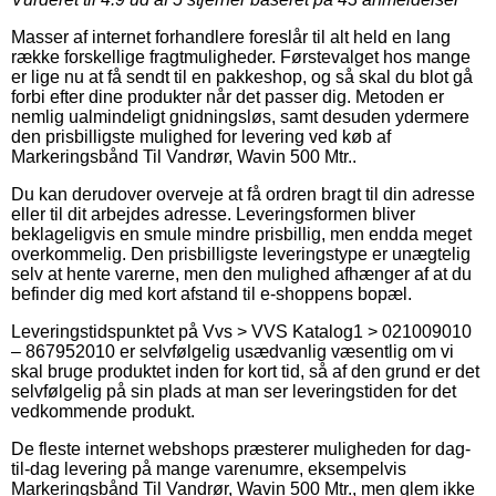
Masser af internet forhandlere foreslår til alt held en lang
række forskellige fragtmuligheder. Førstevalget hos mange
er lige nu at få sendt til en pakkeshop, og så skal du blot gå
forbi efter dine produkter når det passer dig. Metoden er
nemlig ualmindeligt gnidningsløs, samt desuden ydermere
den prisbilligste mulighed for levering ved køb af
Markeringsbånd Til Vandrør, Wavin 500 Mtr..
Du kan derudover overveje at få ordren bragt til din adresse
eller til dit arbejdes adresse. Leveringsformen bliver
beklageligvis en smule mindre prisbillig, men endda meget
overkommelig. Den prisbilligste leveringstype er unægtelig
selv at hente varerne, men den mulighed afhænger af at du
befinder dig med kort afstand til e-shoppens bopæl.
Leveringstidspunktet på Vvs > VVS Katalog1 > 021009010
– 867952010 er selvfølgelig usædvanlig væsentlig om vi
skal bruge produktet inden for kort tid, så af den grund er det
selvfølgelig på sin plads at man ser leveringstiden for det
vedkommende produkt.
De fleste internet webshops præsterer muligheden for dag-
til-dag levering på mange varenumre, eksempelvis
Markeringsbånd Til Vandrør, Wavin 500 Mtr., men glem ikke