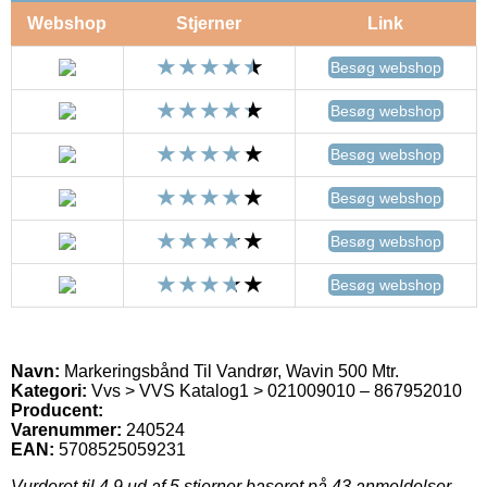
Webshop
Stjerner
Link
Besøg webshop
Besøg webshop
Besøg webshop
Besøg webshop
Besøg webshop
Besøg webshop
Navn:
Markeringsbånd Til Vandrør, Wavin 500 Mtr.
Kategori:
Vvs > VVS Katalog1 > 021009010 – 867952010
Producent:
Varenummer:
240524
EAN:
5708525059231
Vurderet til
4.9
ud af 5 stjerner baseret på
43
anmeldelser