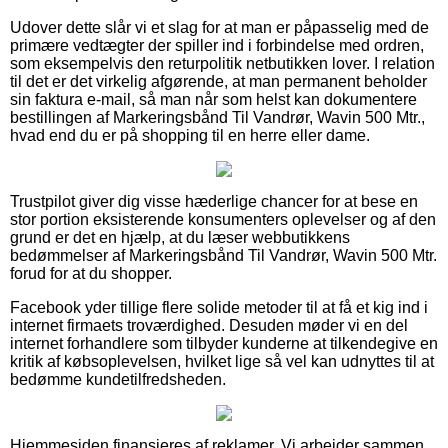
Udover dette slår vi et slag for at man er påpasselig med de
primære vedtægter der spiller ind i forbindelse med ordren,
som eksempelvis den returpolitik netbutikken lover. I relation
til det er det virkelig afgørende, at man permanent beholder
sin faktura e-mail, så man når som helst kan dokumentere
bestillingen af Markeringsbånd Til Vandrør, Wavin 500 Mtr.,
hvad end du er på shopping til en herre eller dame.
Trustpilot giver dig visse hæderlige chancer for at bese en
stor portion eksisterende konsumenters oplevelser og af den
grund er det en hjælp, at du læser webbutikkens
bedømmelser af Markeringsbånd Til Vandrør, Wavin 500 Mtr.
forud for at du shopper.
Facebook yder tillige flere solide metoder til at få et kig ind i
internet firmaets troværdighed. Desuden møder vi en del
internet forhandlere som tilbyder kunderne at tilkendegive en
kritik af købsoplevelsen, hvilket lige så vel kan udnyttes til at
bedømme kundetilfredsheden.
Hjemmesiden finansieres af reklamer. Vi arbejder sammen