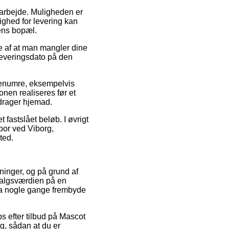
t arbejde. Muligheden er
ighed for levering kan
kens bopæl.
de af at man mangler dine
 leveringsdato på den
arenumre, eksempelvis
nen realiseres før et
 drager hjemad.
 fastslået beløb. I øvrigt
 bor ved Viborg,
ted.
etninger, og på grund af
 salgsværdien på en
dda nogle gange frembyde
ps efter tilbud på Mascot
g, sådan at du er