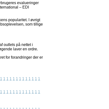
orbrugeres evalueringer
nternational – EDI
ns popularitet. I øvrigt
bsoplevelsen, som tillige
outlets på nettet i
øgende laver en ordre.
et for forandringer der er
1
1
1
1
1
1
1
1
1
1
1
1
1
1
1
1
1
1
1
1
1
1
1
1
1
1