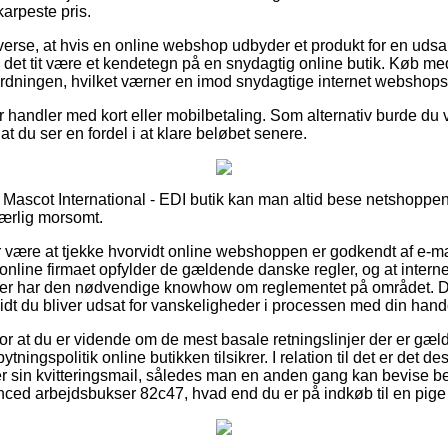
arpeste pris.
verse, at hvis en online webshop udbyder et produkt for en udsal
 det tit være et kendetegn på en snydagtig online butik. Køb med
sordningen, hvilket værner en imod snydagtige internet webshops
for handler med kort eller mobilbetaling. Som alternativ burde du
af at du ser en fordel i at klare beløbet senere.
Mascot International - EDI butik kan man altid bese netshoppens 
ærlig morsomt.
or være at tjekke hvorvidt online webshoppen er godkendt af e-m
 online firmaet opfylder de gældende danske regler, og at inter
r har den nødvendige knowhow om reglementet på området. Det
 vidt du bliver udsat for vanskeligheder i processen med din hand
for at du er vidende om de mest basale retningslinjer der er gæl
ningspolitik online butikken tilsikrer. I relation til det er det d
r sin kvitteringsmail, således man en anden gang kan bevise be
nced arbejdsbukser 82c47, hvad end du er på indkøb til en pige 