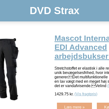
DVD Strax
Mascot Interna
EDI Advanced
arbejdsbukser
Stretchstoffet er elastisk i alle r
unik bevægelsesfrihed, hvor int
generer.Det multifunktionelle 
en lav vægt med en meget høj s
det er vandafvisende.Velind
1429.75
kr.
(Vis fragtpris)
Læs mere »
Kø