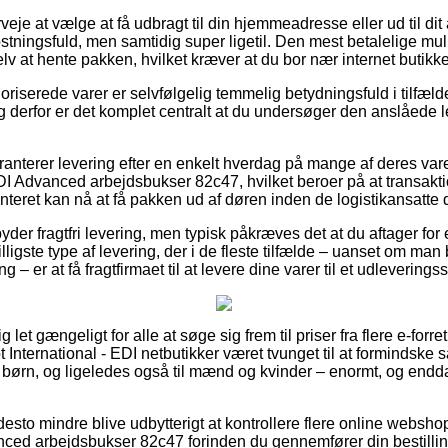
veje at vælge at få udbragt til din hjemmeadresse eller ud til di
ostningsfuld, men samtidig super ligetil. Den mest betalelige mul
lv at hente pakken, hvilket kræver at du bor nær internet butik
riserede varer er selvfølgelig temmelig betydningsfuld i tilfæl
og derfor er det komplet centralt at du undersøger den anslåede
garanterer levering efter en enkelt hverdag på mange af deres v
DI Advanced arbejdsbukser 82c47, hvilket beroer på at transaktio
anteret kan nå at få pakken ud af døren inden de logistikansatte
der fragtfri levering, men typisk påkræves det at du aftager for et
ligste type af levering, der i de fleste tilfælde – uanset om man
– er at få fragtfirmaet til at levere dine varer til et udleveringss
g let gængeligt for alle at søge sig frem til priser fra flere e-forr
t International - EDI netbutikker været tvunget til at formindske
il børn, og ligeledes også til mænd og kvinder – enormt, og en
desto mindre blive udbytterigt at kontrollere flere online websho
nced arbejdsbukser 82c47 forinden du gennemfører din bestillin