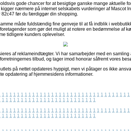
orholdsvis gode chancer for at besigtige ganske mange aktuelle f
 du kigger nærmere på internet selskabets vurderinger af Mascot I
82c47 før du færdiggør din shopping.
mme måde fuldstændig fine genveje til at få indblik i webbutikke
foretagender som gør det muligt at notere en bedømmelse af kø
me tidligere kunders oplevelser.
eres af reklameindtægter. Vi har samarbejder med en samling af 
rretningernes tilbud, og tager imod honorar såfremt vores bes
tlets på nettet opdateres hyppigt, men vi påtager os ikke ansvar
te opdatering af hjemmesidens informationer.
1
1
1
1
1
1
1
1
1
1
1
1
1
1
1
1
1
1
1
1
1
1
1
1
1
1
1
1
1
1
1
1
1
1
1
1
1
1
1
1
1
1
1
1
1
1
1
1
1
1
1
1
1
1
1
1
1
1
1
1
1
1
1
1
1
1
1
1
1
1
1
1
1
1
1
1
1
1
1
1
1
1
1
1
1
1
1
1
1
1
1
1
1
1
1
1
1
1
1
1
1
1
1
1
1
1
1
1
1
1
1
1
1
1
1
1
1
1
1
1
1
1