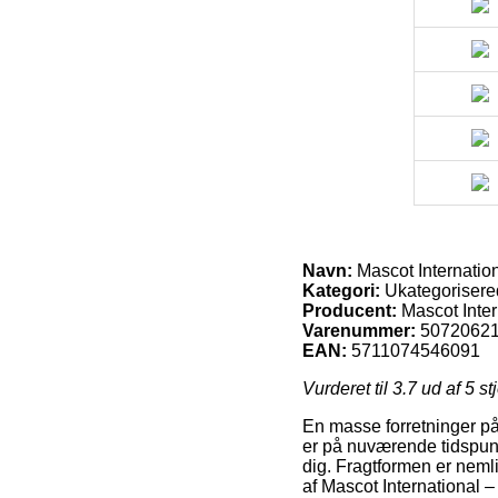
Navn:
Mascot Internatio
Kategori:
Ukategorisere
Producent:
Mascot Inter
Varenummer:
5072062
EAN:
5711074546091
Vurderet til
3.7
ud af 5 st
En masse forretninger på
er på nuværende tidspunkt
dig. Fragtformen er neml
af Mascot International