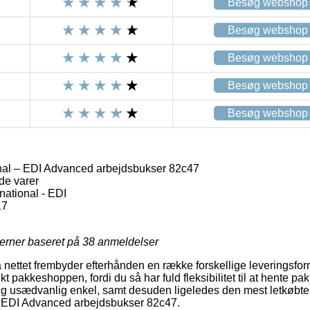
Besøg webshop
Besøg webshop
Besøg webshop
Besøg webshop
Besøg webshop
nal – EDI Advanced arbejdsbukser 82c47
de varer
national - EDI
17
jerner baseret på
38
anmeldelser
 nettet frembyder efterhånden en række forskellige leveringsfo
 pakkeshoppen, fordi du så har fuld fleksibilitet til at hente p
ig usædvanlig enkel, samt desuden ligeledes den mest letkøbte
 – EDI Advanced arbejdsbukser 82c47.