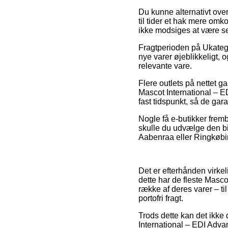
Du kunne alternativt over
til tider et hak mere omk
ikke modsiges at være se
Fragtperioden på Ukatego
nye varer øjeblikkeligt, 
relevante vare.
Flere outlets på nettet 
Mascot International – E
fast tidspunkt, så de gar
Nogle få e-butikker fremby
skulle du udvælge den bil
Aabenraa eller Ringkøbing 
Det er efterhånden virkeli
dette har de fleste Masco
række af deres varer – t
portofri fragt.
Trods dette kan det ikke 
International – EDI Adva