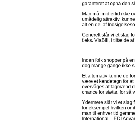
garanteret at opnå den sk
Man må imidlertid ikke o
umådelig attraktiv, kunne
alt en del af Indsigelse
Generelt slår vi et slag 
f.eks. ViaBill, i tilfælde 
Inden folk shopper på en 
dog mange gange ikke s
Et alternativ kunne derf
være et kendetegn for at
overvåges af fagmænd de
chance for støtte, for så
Ydermere slår vi et slag 
for eksempel hvilken ombyt
man til enhver tid gemme
International – EDI Adva