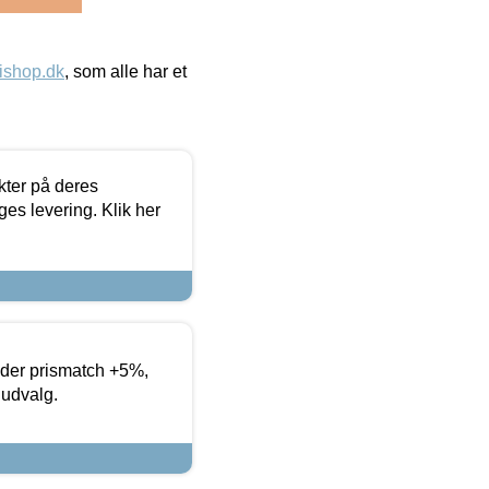
ishop.dk
, som alle har et
ter på deres
es levering. Klik her
yder prismatch +5%,
 udvalg.