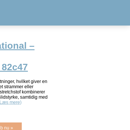
tional –
 82c47
etninger, hvilket giver en
et strammer eller
stretchstof kombinerer
lidstyrke, samtidig med
(Læs mere)
b nu »