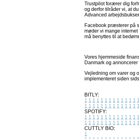
Trustpilot forærer dig f
og derfor tilråder vi, at
Advanced arbejdsbukser 
Facebook præsterer på sa
møder vi mange internet 
må benyttes til at bedøm
Vores hjemmeside finansi
Danmark og annoncerer fo
Vejledning om varer og ou
implementeret siden sids
BITLY:
1
1
1
1
1
1
1
1
1
1
1
1
1
1
1
1
1
1
1
1
1
1
1
1
1
1
SPOTIFY:
1
1
1
1
1
1
1
1
1
1
1
1
1
1
1
1
1
1
1
1
1
1
1
1
1
1
CUTTLY BIO:
1