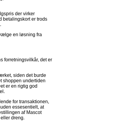
gspris der virker
 betalingskort er trods
.
 vælge en løsning fra
forretningsvilkår, det er
ærket, siden det burde
net shoppen undertiden
 er en rigtig god
el.
dende for transaktionen,
esuden essesentielt, at
stillingen af Mascot
eller dreng.