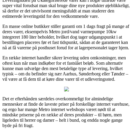
Leveringstiden på Ukategoriserede varer kan i nogle tilfælde være
super vital forudsat man skal bruge dine nye produkter øjeblikkeligt,
så derfor er det utvivlsomt meningsfuldt at man studerer den
estimerede leveringstid for den vedkommende vare.
En masse online butikker stiller garanti om 1 dags fragt på mange af
deres varer, eksempelvis Metro jord/vand varmepumpe 10kw
integreret 180 liter beholder, hvilket dog tager udgangspunkt i at
bestillingen placeres før et fast tidspunkt, sådan at de garanteret kan
nå at få varerne på posthuset forud for at lagerpersonalet tager hjem.
En række internet handler sikrer levering uden omkostninger, men
oftest kun når man indkøber for et fastslået beløb. Som alternativ
kunne man udvælge den mest betalelige type af levering, hvilket
typisk – om du befinder sig nær Aarhus, Sønderborg eller Tønder –
vil være at få dem til at køre dine varer til et udleveringssted.
Det er efterhånden særdeles overkommeligt for almindelige
mennesker at finde de laveste priser på forskellige internet varehuse,
og ergo har mange Metro internet webshops været nødt til at
mindske priserne på en række af deres produkter – til børn, men
ligeledes til herrer og damer – helt i bund, og endda nogle gange
byde på fri fragt.