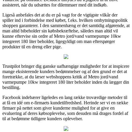
assisteret, når du udsættes for dilemmaer med dit indkøb.
Ligeså anbefales det at du er på vagt for de vigtigste vilkår der
spiller ind i forbindelse med købet, f.eks. hvilken ombytningspolitik
shoppen garanterer. I den sammenhæng er det samtidig afgørende, at
man altid bibeholder sin købsbekræftelse, således man altid vil
kunne eftervise sin ordre af Metro jord/vand varmepumpe 10kw
integreret 180 liter beholder, ligegyldigt om man efterspørger
produkter til en dreng eller pige.
Trustpilot bringer dig ganske uafhængige muligheder for at inspicere
mange eksisterende kunders bedømmelser og af den grund er det at
foretrække, at du læser webshoppens kritik af Metro jord/vand
varmepumpe 10kw integreret 180 liter beholder inden du lægger din
bestilling.
Facebook indebærer ligeledes en lang række troværdige metoder til
at få en idé om e-firmaets kundetilfredshed. Herinde ser vi en række
firmaer på nettet som giver kunderne mulighed for at give en
evaluering af deres købsoplevelse, som desuden må drages fordel af
til at bedømme tidligere kunders oplevelser.