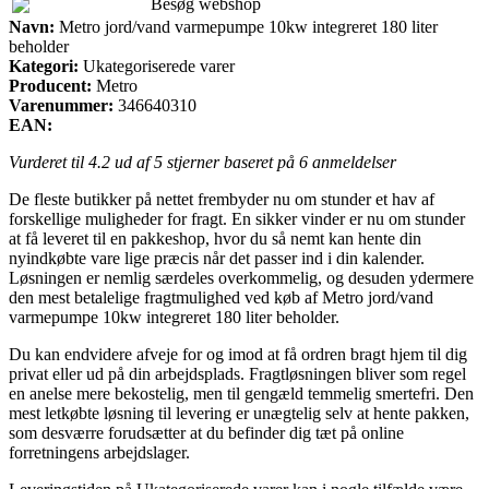
Besøg webshop
Navn:
Metro jord/vand varmepumpe 10kw integreret 180 liter
beholder
Kategori:
Ukategoriserede varer
Producent:
Metro
Varenummer:
346640310
EAN:
Vurderet til
4.2
ud af 5 stjerner baseret på
6
anmeldelser
De fleste butikker på nettet frembyder nu om stunder et hav af
forskellige muligheder for fragt. En sikker vinder er nu om stunder
at få leveret til en pakkeshop, hvor du så nemt kan hente din
nyindkøbte vare lige præcis når det passer ind i din kalender.
Løsningen er nemlig særdeles overkommelig, og desuden ydermere
den mest betalelige fragtmulighed ved køb af Metro jord/vand
varmepumpe 10kw integreret 180 liter beholder.
Du kan endvidere afveje for og imod at få ordren bragt hjem til dig
privat eller ud på din arbejdsplads. Fragtløsningen bliver som regel
en anelse mere bekostelig, men til gengæld temmelig smertefri. Den
mest letkøbte løsning til levering er unægtelig selv at hente pakken,
som desværre forudsætter at du befinder dig tæt på online
forretningens arbejdslager.