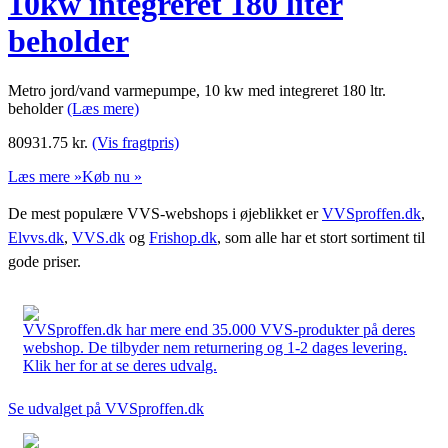
10kw integreret 180 liter
beholder
Metro jord/vand varmepumpe, 10 kw med integreret 180 ltr.
beholder
(Læs mere)
80931.75
kr.
(Vis fragtpris)
Læs mere »
Køb nu »
De mest populære VVS-webshops i øjeblikket er
VVSproffen.dk
,
Elvvs.dk
,
VVS.dk
og
Frishop.dk
, som alle har et stort sortiment til
gode priser.
VVSproffen.dk har mere end 35.000 VVS-produkter på deres
webshop. De tilbyder nem returnering og 1-2 dages levering.
Klik her for at se deres udvalg.
Se udvalget på VVSproffen.dk