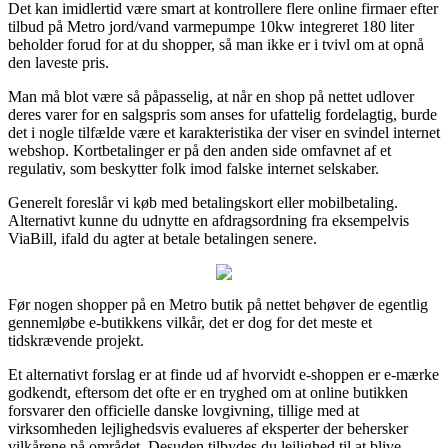
Det kan imidlertid være smart at kontrollere flere online firmaer efter
tilbud på Metro jord/vand varmepumpe 10kw integreret 180 liter
beholder forud for at du shopper, så man ikke er i tvivl om at opnå
den laveste pris.
Man må blot være så påpasselig, at når en shop på nettet udlover
deres varer for en salgspris som anses for ufattelig fordelagtig, burde
det i nogle tilfælde være et karakteristika der viser en svindel internet
webshop. Kortbetalinger er på den anden side omfavnet af et
regulativ, som beskytter folk imod falske internet selskaber.
Generelt foreslår vi køb med betalingskort eller mobilbetaling.
Alternativt kunne du udnytte en afdragsordning fra eksempelvis
ViaBill, ifald du agter at betale betalingen senere.
Før nogen shopper på en Metro butik på nettet behøver de egentlig
gennemløbe e-butikkens vilkår, det er dog for det meste et
tidskrævende projekt.
Et alternativt forslag er at finde ud af hvorvidt e-shoppen er e-mærke
godkendt, eftersom det ofte er en tryghed om at online butikken
forsvarer den officielle danske lovgivning, tillige med at
virksomheden lejlighedsvis evalueres af eksperter der behersker
vilkårene på området. Desuden tilbydes du lejlighed til at blive