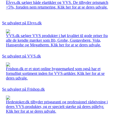
Elvvs.dk sælger både elartikler og VVS. De tilbyder prismatch
+5%, foruden nem returnering. Klik her for at se deres udvalg.
Se udvalget på Elvvs.dk
VVS.dk sælger VVS produkter i høj kvalitet til gode priser fra
alle de kendte mærker som Ifö, Grohe, Gustavsberg, Vola,
Hansgrohe og Megatherm. Klik her for at se deres udvalg.
Se udvalget på VVS.dk
Frishop.dk er et stort online byggemarked som også har et
fornuftigt sortiment inden for VVS-artikler. Klik her for at se
deres udvalg.
Se udvalget på Frishop.dk
Hedestoker.dk tilbyder prisgaranti og professionel rådgivning i
deres VVS-produkter, og er specielt stærke på deres pillefyr.
Klik her for at se deres udvalg.