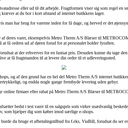
ivatadresse eller ud til dit arbejde. Fragtformen viser sig som regel en 
kræver at du bor i kort afstand af internet butikkens lager.
an har brug for varerne inden for få dage, og herved er det øjensynligt
 fleste af deres varer, eksempelvis Metro Therm A/S Blæser til METROCO
å at få ordren ud af døren forud for at personalet holder fyraften.
 forudsat at der erhverves for en fastsat pris. Desuden kunne du tage de
e at få fragtmanden til at levere din ordre til et udleveringssted.
 e-shops, og af den grund har en hel del Metro Therm A/S internet butikk
eftertrykkeligt, og endda nogle gange frembyde levering uden gebyr.
llige online firmaer efter rabat på Metro Therm A/S Blæser til METROC
sætter bedst i test varer til en salgspris som virker usædvanlig beskede
ativ, som hjælper dig som køber imod uærlige e-shops.
burde du bruge et afbetalingstilbud fra f.eks. ViaBill, forudsat du ser en