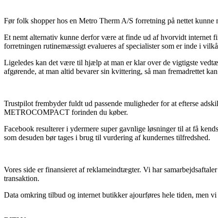
Før folk shopper hos en Metro Therm A/S forretning på nettet kunne ma
Et nemt alternativ kunne derfor være at finde ud af hvorvidt internet f
forretningen rutinemæssigt evalueres af specialister som er inde i vil
Ligeledes kan det være til hjælp at man er klar over de vigtigste vedtæg
afgørende, at man altid bevarer sin kvittering, så man fremadrette
Trustpilot frembyder fuldt ud passende muligheder for at efterse adski
METROCOMPACT forinden du køber.
Facebook resulterer i ydermere super gavnlige løsninger til at få ken
som desuden bør tages i brug til vurdering af kundernes tilfredshed.
Vores side er finansieret af reklameindtægter. Vi har samarbejdsaftaler
transaktion.
Data omkring tilbud og internet butikker ajourføres hele tiden, men v