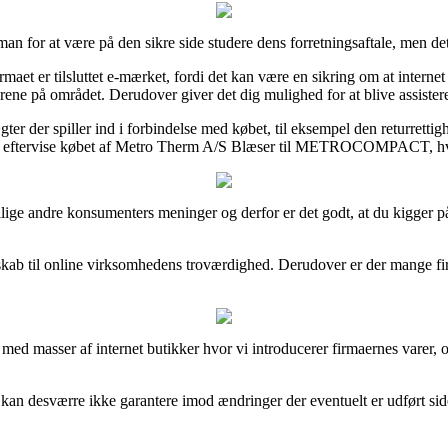
n for at være på den sikre side studere dens forretningsaftale, men de
irmaet er tilsluttet e-mærket, fordi det kan være en sikring om at inter
kårene på området. Derudover giver det dig mulighed for at blive assiste
ter der spiller ind i forbindelse med købet, til eksempel den returrettig
t kan eftervise købet af Metro Therm A/S Blæser til METROCOMPACT, hv
llige andre konsumenters meninger og derfor er det godt, at du kigger p
dskab til online virksomhedens troværdighed. Derudover er der mange fi
 med masser af internet butikker hvor vi introducerer firmaernes varer, 
i kan desværre ikke garantere imod ændringer der eventuelt er udført si