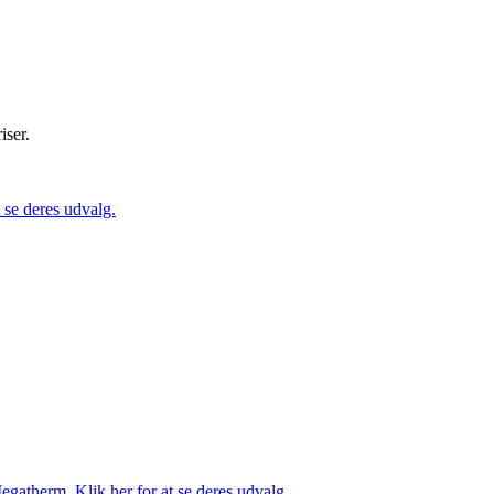
iser.
se deres udvalg.
gatherm. Klik her for at se deres udvalg.