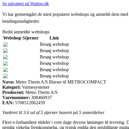
Se udvalget på Wattoo.dk
Vi har gennemgået de mest populære webshops og anmeldt dem med stjern
betalingsmuligheder.
Bedst anmeldte webshops
Webshop
Stjerner
Link
Besøg webshop
Besøg webshop
Besøg webshop
Besøg webshop
Besøg webshop
Besøg webshop
Navn:
Metro Therm A/S Blæser til METROCOMPACT
Kategori:
Varmesystemer
Producent:
Metro Therm A/S
Varenummer:
308460937
EAN:
5708512062459
Vurderet til
3.6
ud af 5 stjerner baseret på
5
anmeldelser
Flere e-forhandlere tildeler i vore dage diverse løsninger til levering.
nemlig virkelig fremkommelig, og typisk endda den prisbilligste 