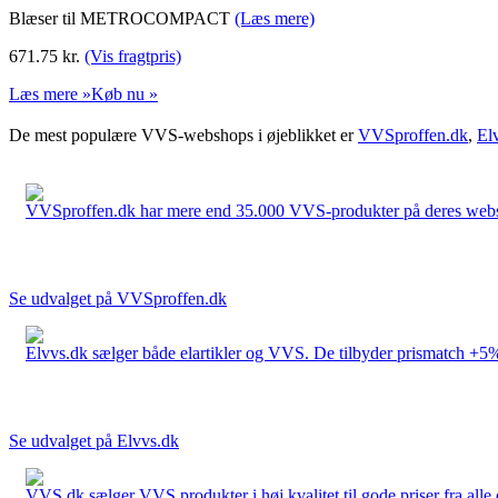
Blæser til METROCOMPACT
(Læs mere)
671.75
kr.
(Vis fragtpris)
Læs mere »
Køb nu »
De mest populære VVS-webshops i øjeblikket er
VVSproffen.dk
,
El
VVSproffen.dk har mere end 35.000 VVS-produkter på deres webshop
Se udvalget på VVSproffen.dk
Elvvs.dk sælger både elartikler og VVS. De tilbyder prismatch +5%,
Se udvalget på Elvvs.dk
VVS.dk sælger VVS produkter i høj kvalitet til gode priser fra al