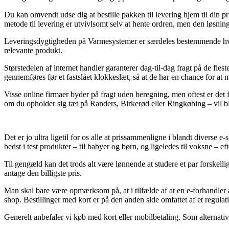
Du kan omvendt udse dig at bestille pakken til levering hjem til din pr
metode til levering er utvivlsomt selv at hente ordren, men den løsning 
Leveringsdygtigheden på Varmesystemer er særdeles bestemmende hvis m
relevante produkt.
Størstedelen af internet handler garanterer dag-til-dag fragt på de
gennemføres før et fastslået klokkeslæt, så at de har en chance for at n
Visse online firmaer byder på fragt uden beregning, men oftest er det
om du opholder sig tæt på Randers, Birkerød eller Ringkøbing – vil bliv
Det er jo ultra ligetil for os alle at prissammenligne i blandt diverse
bedst i test produkter – til babyer og børn, og ligeledes til voksne – 
Til gengæld kan det trods alt være lønnende at studere et par forske
antage den billigste pris.
Man skal bare være opmærksom på, at i tilfælde af at en e-forhandler af
shop. Bestillinger med kort er på den anden side omfattet af et regul
Generelt anbefaler vi køb med kort eller mobilbetaling. Som alternativ 