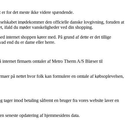
t er for det meste ikke videre spændende.
net selskabet imødekommer den officielle danske lovgivning, foruden at
ret, ifald du møder vanskeligheder ved din shopping.
hed internet shoppen kører med. På grund af dette er det tillige
ad end du er dame eller herre.
å internet firmaets omtaler af Metro Therm A/S Blæser til
rmaer på nettet hvor folk kan formulere en omtale af købsoplevelsen,
og tager imod betaling såfremt en bruger fra vores website laver en
den seneste opdatering af hjemmesidens data.