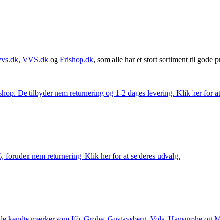
vvs.dk
,
VVS.dk
og
Frishop.dk
, som alle har et stort sortiment til gode pr
. De tilbyder nem returnering og 1-2 dages levering. Klik her for at 
 foruden nem returnering. Klik her for at se deres udvalg.
le de kendte mærker som Ifö, Grohe, Gustavsberg, Vola, Hansgrohe og Me