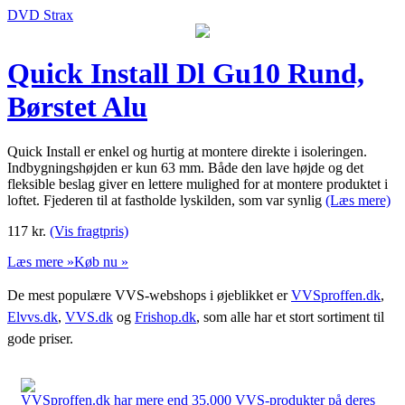
DVD Strax
Quick Install Dl Gu10 Rund,
Børstet Alu
Quick Install er enkel og hurtig at montere direkte i isoleringen.
Indbygningshøjden er kun 63 mm. Både den lave højde og det
fleksible beslag giver en lettere mulighed for at montere produktet i
loftet. Fjederen til at fastholde lyskilden, som var synlig
(Læs mere)
117
kr.
(Vis fragtpris)
Læs mere »
Køb nu »
De mest populære VVS-webshops i øjeblikket er
VVSproffen.dk
,
Elvvs.dk
,
VVS.dk
og
Frishop.dk
, som alle har et stort sortiment til
gode priser.
VVSproffen.dk har mere end 35.000 VVS-produkter på deres