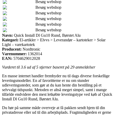
Besøg webshop
Besøg webshop
Besøg webshop
Besøg webshop
Besøg webshop
Besøg webshop
Navn:
Quick Install Dl Gu10 Rund, Børstet Alu
Kategori:
El-artikler > Elvvs > Leverandør – kartoteker > Solar
Light – varekartotek
Producent:
Nordtronic
Varenummer:
1362014
EAN:
5704629012028
Vurderet til
3.6
ud af 5 stjerner baseret på
29
anmeldelser
En masse internet handler frembyder nu til dags diverse forskellige
leveringsmodeller. En af favoritterne er nu om stunder
udleveringssteder, som gør at du kan hente din bestilling på et
selvvalgt tidspunkt. Metoden er altså meget simpel, samt i mange
tilfælde endvidere den mest letkøbte leveringstype ved køb af Quick
Install Dl Gu10 Rund, Børstet Alu.
Du bør på samme måde overveje at få pakken sendt hjem til din
privatadresse eller ud til din arbejdsplads. Fragtmuligheden er gerne