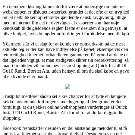
En nemmere løsning kunne derfor være at undersøge om internet
webshoppen er tilsluttet e-mærket, grundet at det ofte er en tryghed
om at netbutikken opretholder gældende dansk lovgivning, tillige
med at internet firmaet tit overvåges af eksperter som har nøje
kendskab til de gældende regler. Dette er desuden din genvej til at
blive hjulpet, hvis du møder udfordringer i forbindelse med dit køb.
Ydermere slår vi et slag for at kunden er opmærksom på de mest
aktuelle regler der kan have indflydelse på købet, eksempelvis den
returrettighed internet forhandleren garanterer. På grund af dette er
det ligeledes vigtigt, at man stadigvæk sikrer sin ordrekvittering, så
man i fremtiden vil kunne bevise sin shopping af Quick Install Dl
Gu10 Rund, Børstet Alu, uden hensyn til om du skal købe en gave
til en kvinde eller mand.
Trustpilot medfører sådan set sikre chancer for at tyde en længere
række nuværende forbrugeres meninger og af den grund er det
fornuftigt, at du tjekker online webshoppens vurderinger af Quick
Install Dl Gu10 Rund, Børstet Alu forud for at du færdiggør din
shopping.
Facebook fremskaffer desuden en del anstændige metoder til at få
indtryk af internet selskabets troværdighed. Desuden ses en del