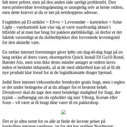
lidt mere pebret, men på den anden side særligt problemfri. Den
mest prisbevidste leveringsløsning er unægtelig selv at hente ordren,
men dette kræver at du er tæt på netshoppens adresse.
Fragttiden på El-artikler > Elvvs > Leverandør – kartoteker > Solar
Light – varekartotek kan vise sig at være usædvanlig aktuel i
tilfælde af at man har brug for pakken øjeblikkeligt, så derfor er det
faktisk væsentligt at du dobbelttjekker den forventede leveringstid
for den aktuelle vare.
En række internet forretninger giver løfte om dag-til-dag fragt på en
lang række af deres varer, eksempelvis Quick Install Dl Gu10 Rund,
Børstet Alu, men som ikke desto mindre antager at ordren laves
inden et besluttet tidspunkt, så at de med sikkerhed kan nå at få dit
nye produkt klar forud for at de logistikansatte drager hjemad.
Indtil flere internet virksomheder frembyder gratis fragt, men i reglen
er det under betingelse af at du aftager for et bestemt beløb.
Derudover skal du tage den mest betalelige mulighed for fragt, der
typisk – uafhængig om du opholder sig nær Viborg, Korsør eller
Sorø – vil være at få bragt dine varer til en pakkeshop.
Det er jo ultra nemt for os alle at finde de laveste priser på
forskellige internet varehuse, og for det har utallige Nordtronic