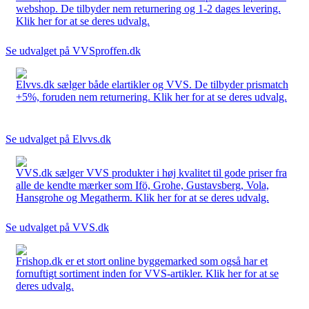
webshop. De tilbyder nem returnering og 1-2 dages levering.
Klik her for at se deres udvalg.
Se udvalget på VVSproffen.dk
Elvvs.dk sælger både elartikler og VVS. De tilbyder prismatch
+5%, foruden nem returnering. Klik her for at se deres udvalg.
Se udvalget på Elvvs.dk
VVS.dk sælger VVS produkter i høj kvalitet til gode priser fra
alle de kendte mærker som Ifö, Grohe, Gustavsberg, Vola,
Hansgrohe og Megatherm. Klik her for at se deres udvalg.
Se udvalget på VVS.dk
Frishop.dk er et stort online byggemarked som også har et
fornuftigt sortiment inden for VVS-artikler. Klik her for at se
deres udvalg.