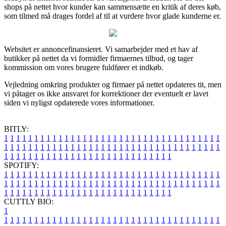
shops på nettet hvor kunder kan sammensætte en kritik af deres køb,
som tilmed må drages fordel af til at vurdere hvor glade kunderne er.
Websitet er annoncefinansieret. Vi samarbejder med et hav af
butikker på nettet da vi formidler firmaernes tilbud, og tager
kommission om vores brugere fuldfører et indkøb.
Vejledning omkring produkter og firmaer på nettet opdateres tit, men
vi påtager os ikke ansvaret for korrektioner der eventuelt er lavet
siden vi nyligst opdaterede vores informationer.
BITLY:
1
1
1
1
1
1
1
1
1
1
1
1
1
1
1
1
1
1
1
1
1
1
1
1
1
1
1
1
1
1
1
1
1
1
1
1
1
1
1
1
1
1
1
1
1
1
1
1
1
1
1
1
1
1
1
1
1
1
1
1
1
1
1
1
1
1
1
1
1
1
1
1
1
1
1
1
1
1
1
1
1
1
1
1
1
1
1
1
1
1
1
1
1
1
1
1
1
1
1
1
SPOTIFY:
1
1
1
1
1
1
1
1
1
1
1
1
1
1
1
1
1
1
1
1
1
1
1
1
1
1
1
1
1
1
1
1
1
1
1
1
1
1
1
1
1
1
1
1
1
1
1
1
1
1
1
1
1
1
1
1
1
1
1
1
1
1
1
1
1
1
1
1
1
1
1
1
1
1
1
1
1
1
1
1
1
1
1
1
1
1
1
1
1
1
1
1
1
1
1
1
1
1
1
1
CUTTLY BIO:
1
1
1
1
1
1
1
1
1
1
1
1
1
1
1
1
1
1
1
1
1
1
1
1
1
1
1
1
1
1
1
1
1
1
1
1
1