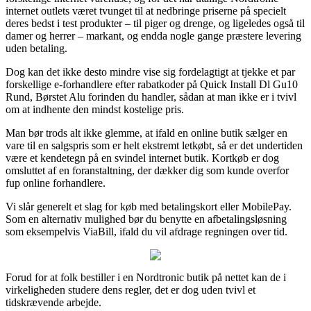
internet outlets været tvunget til at nedbringe priserne på specielt
deres bedst i test produkter – til piger og drenge, og ligeledes også til
damer og herrer – markant, og endda nogle gange præstere levering
uden betaling.
Dog kan det ikke desto mindre vise sig fordelagtigt at tjekke et par
forskellige e-forhandlere efter rabatkoder på Quick Install Dl Gu10
Rund, Børstet Alu forinden du handler, sådan at man ikke er i tvivl
om at indhente den mindst kostelige pris.
Man bør trods alt ikke glemme, at ifald en online butik sælger en
vare til en salgspris som er helt ekstremt letkøbt, så er det undertiden
være et kendetegn på en svindel internet butik. Kortkøb er dog
omsluttet af en foranstaltning, der dækker dig som kunde overfor
fup online forhandlere.
Vi slår generelt et slag for køb med betalingskort eller MobilePay.
Som en alternativ mulighed bør du benytte en afbetalingsløsning
som eksempelvis ViaBill, ifald du vil afdrage regningen over tid.
Forud for at folk bestiller i en Nordtronic butik på nettet kan de i
virkeligheden studere dens regler, det er dog uden tvivl et
tidskrævende arbejde.