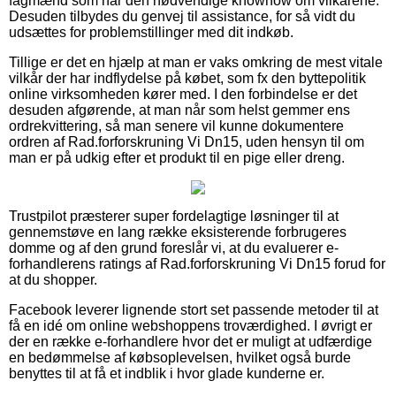
fagmænd som har den nødvendige knowhow om vilkårene.
Desuden tilbydes du genvej til assistance, for så vidt du
udsættes for problemstillinger med dit indkøb.
Tillige er det en hjælp at man er vaks omkring de mest vitale
vilkår der har indflydelse på købet, som fx den byttepolitik
online virksomheden kører med. I den forbindelse er det
desuden afgørende, at man når som helst gemmer ens
ordrekvittering, så man senere vil kunne dokumentere
ordren af Rad.forforskruning Vi Dn15, uden hensyn til om
man er på udkig efter et produkt til en pige eller dreng.
Trustpilot præsterer super fordelagtige løsninger til at
gennemstøve en lang række eksisterende forbrugeres
domme og af den grund foreslår vi, at du evaluerer e-
forhandlerens ratings af Rad.forforskruning Vi Dn15 forud for
at du shopper.
Facebook leverer lignende stort set passende metoder til at
få en idé om online webshoppens troværdighed. I øvrigt er
der en række e-forhandlere hvor det er muligt at udfærdige
en bedømmelse af købsoplevelsen, hvilket også burde
benyttes til at få et indblik i hvor glade kunderne er.