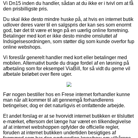
Vi Dn15 inden du handler, sådan at du ikke er i tvivl om at få
den prisbilligste pris.
Du skal ikke desto mindre huske på, at hvis en internet butik
udlover deres varer til en salgspris der kan ses som enormt
god, bør det tit være et tegn på en uærlig online forretning.
Betalinger med kort er ikke desto mindre omsluttet af
Indsigelsesordningen, som støtter dig som kunde overfor fup
online webshops.
Vi foreslår generelt handler med kort eller betalinger med
mobilen. Alternativt burde du drage fordel af en løsning på
afbetaling som for eksempel ViaBill, for så vidt du gerne vil
afbetale beløbet over flere uger.
Før nogen bestiller hos en Frese internet forhandler kunne
man når alt kommer til alt gennemgå forhandlerens
betingelser, dog er det naturligvis et omfattende arbejde.
Et andet forslag er at se hvorvidt internet butikken er tilsluttet
e-mærket, eftersom det længe har været en tilkendegivelse
af at internet webshoppen opfylder de officielle regler,
foruden at internet butikken undertiden besigtiges af