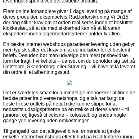
leveringstidspunkt ved det aktuelle produkt.
Flere online forhandlere giver 1 dags levering på mange af
deres produkter, eksempelvis Rad.forforskruning Vi Dn15,
der dog stiller krav om at orden realiseres inden et besluttet
klokkeslæt, så at de med sikkerhed kan nå at få varen
ekspederet inden lagermedarbejderne holder fyraften.
En række internet webshops garanterer levering uden gebyr,
men typisk stiller det krav om at du indkøber for et bestemt
beløb. Desuden bør man udvælge den mest prisbevidste
form for fragt, hvilket ofte – uanset om du opholder sig tæt på
Holstebro, Skanderborg eller Støvring – vil blive at få leveret
din ordre til et afhentningssted.
Det er særdeles smart for almindelige mennesker at finde de
bedste priser fra diverse netshops, og altså har langt de
fleste Frese outlets på nettet ikke kunne slippe for at
nedsætte udsalgspriserne på en række af deres varer – til
juniorer, og ligeså til voksne – kolossalt, og endda nogle
gange yde levering uden omkostninger.
Til gengæld kan det alligevel blive lønnende at tjekke
enkelte internet webshops efter tilbud på Rad.forforskruning