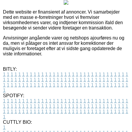
Dette website er finansieret af annoncer. Vi samarbejder
med en masse e-forretninger hvori vi fremviser
virksomhedernes varer, og indtjener kommission ifald den
besøgende vi sender videre foretager en transaktion.
Anvisninger angående varer og netshops ajourføres nu og
da, men vi påtager os intet ansvar for korrektioner der
muligvis er foretaget efter at vi sidste gang opdaterede de
viste informationer.
BITLY:
1
1
1
1
1
1
1
1
1
1
1
1
1
1
1
1
1
1
1
1
1
1
1
1
1
1
1
1
1
1
1
1
1
1
1
1
1
1
1
1
1
1
1
1
1
1
1
1
1
1
1
1
1
1
1
1
1
1
1
1
1
1
1
1
1
1
1
1
1
1
1
1
1
1
1
1
1
1
1
1
1
1
1
1
1
1
1
1
1
1
1
1
1
1
1
1
1
1
1
1
SPOTIFY:
1
1
1
1
1
1
1
1
1
1
1
1
1
1
1
1
1
1
1
1
1
1
1
1
1
1
1
1
1
1
1
1
1
1
1
1
1
1
1
1
1
1
1
1
1
1
1
1
1
1
1
1
1
1
1
1
1
1
1
1
1
1
1
1
1
1
1
1
1
1
1
1
1
1
1
1
1
1
1
1
1
1
1
1
1
1
1
1
1
1
1
1
1
1
1
1
1
1
1
1
CUTTLY BIO:
1