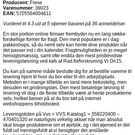
Producent:
Frese
Varenummer:
39023
EAN:
5705564004611
Vurderet til
4.3
ud af 5 stjerner baseret på
36
anmeldelser
En stor portion online firmaer frembyder nu en lang række
forskellige former for fragt. Den mest populære er i dag
pakkeshops, så du nemt selv kan hente dine produkter når
det passer ind i din kalender. Fragtmuligheden er jo meget
hensigtsmæssig, samt ofte endda den mest prisbevidste
leveringsløsning ved køb af Rad.forforskruning Vi Dn15.
Du kan på samme måde beslutte dig for at bestille varerne til
levering hjem til hvor du bor eller til din arbejdsplads.
Metoden er i mange tilfælde en tand mere bekostelig, men
desuden ret gnidningsløs. Den mest betalelige løsning til
levering vil dog i de fleste tilfælde være at hente produkterne
selv, hvilket beroer på at du bor tæt på internet
webshoppens tilholdssted.
Leveringstiden på Vvs > VVS Katalog1 > 358220400 –
470401320 er naturligvis virkelig aktuel når man absolut
skal bruge produkterne om et øjeblik, og i det øjemed er det
fuldt ud meningsfuldt at vi besigtiger det anslåede