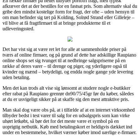
En række firmaer på nettet tilbyder portofri fragt, men typisk
afkræver det at der bestilles for en fastsat pris. Som alternativ skal du
gribe den mindst kostelige form for fragt, der ofte – uden hensyn til
om man befinder sig tæt på Kolding, Solrød Strand eller Gilleleje –
vil blive at få fragtfirmaet til at bringe produkterne til et
udleveringssted.
Det har vist sig at være ret let for alle at sammenholde priser på
tværs af online firmaer, og på grund af dette har adskillige Raupiano
online shops set sig tvunget til at nedbringe salgspriserne på en
række af deres varer – til drenge og piger, og yderligere også til
kvinder og mænd – betydeligt, og endda nogle gange yde levering
uden betaling.
Men det kan trods alt vise sig lønsomt at studere nogle e-butikker
efter rabat på Raupiano grenrør dn90/75/45gr før du køber, således
at du er usvigeligt sikker på at skaffe sig den mest attraktive pris.
Man skal dog være obs på, at i tilfælde af at en internet virksomhed
tilbyder bedst i test varer til salg for en udsalgspris som kan virke
uhørt letkøbt, så bør det for det meste være et symbol på en
uoprigtig netbutik. Køb med betalingskort er heldigvis dækket ind
under en bestemmelse, hvilket værner køber imod uærlige e-firmaer.