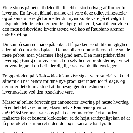
Flere shops på nettet tildeler til alt held et stort udvalg af former for
levering. En favorit iblandt mange er i vore dage udleveringssteder,
og så kan du bare gå forbi efter din nyindkøbte vare på et valgfrit
tidspunkt. Muligheden er nemlig i høj grad ligetil, samt tit endvidere
den mest prisbevidste leveringstype ved køb af Raupiano grenrør
dn90/75/45gr.
Du kan på samme måde påtænke at få pakken sendt til din lejlighed
eller ud på din arbejdsplads. Denne bliver somme tider en lille smule
mere pebret, men ydermere i høj grad nem. Den mest prisbevidste
leveringsløsning er utvivlsomt at du selv henter produkterne, hvilket
nødvendiggør at du befinder dig lige ved webbutikkens lager.
Fragtperioden på Afløb – kloak kan vise sig at være særdeles aktuel
såfremt du har behov for dine nye produkter inden for få dage, og
derfor er det skam aktuelt at du besigtiger den estimerede
leveringsdato ved den respektive vare.
Masser af online forretninger annoncerer levering på næste hverdag
på en hel del varenumre, eksempelvis Raupiano grenrør
dn90/75/45gr, men vær obs på at det er underforstået at orden
realiseres før et bestemt klokkeslæt, så de højst sandsynligt kan nå at
få produktet distribueret inden de logistikansatte har fyraften.