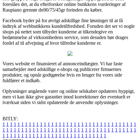
foreslåes det, at du efterforsker online butikkens vurderinger af
Raupiano grenrør dn90/75/45gr forinden du køber.
Facebook byder på for øvrigt adskillige fine løsninger til at få
indtryk af webbutikkens kundetilfredshed. Foruden det ser vi nogle
shops på nettet som tilbyder kunderne at tilkendegive en
bedømmelse af virksomhedens service, som desuden bør drages
fordel af til afvejning af hvor tilfredse kunderne er.
Vores website er finansieret af annonceindtægter. Vi har faste
samarbejder med adskillige e-shops og publicerer firmaernes
produkter, og opnår godtgørelse hvis en bruger fra vores side
fuldfører et indkøb.
Oplysninger angående varer og online selskaber opdateres hyppigt,
men vi kan ikke give garantier imod korrektioner der eventuelt er
iværksat siden vi sidst opdaterede de anvendte oplysninger.
BITLY:
1
1
1
1
1
1
1
1
1
1
1
1
1
1
1
1
1
1
1
1
1
1
1
1
1
1
1
1
1
1
1
1
1
1
1
1
1
1
1
1
1
1
1
1
1
1
1
1
1
1
1
1
1
1
1
1
1
1
1
1
1
1
1
1
1
1
1
1
1
1
1
1
1
1
1
1
1
1
1
1
1
1
1
1
1
1
1
1
1
1
1
1
1
1
1
1
1
1
1
1