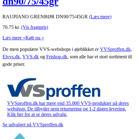
dn90/75/45gr
RAUPIANO GRENRØR DN90/75/45GR
(Læs mere)
70.75
kr.
(Vis fragtpris)
Læs mere »
Køb nu »
De mest populære VVS-webshops i øjeblikket er
VVSproffen.dk
,
Elvvs.dk
,
VVS.dk
og
Frishop.dk
, som alle har et stort sortiment til
gode priser.
VVSproffen.dk har mere end 35.000 VVS-produkter på deres
webshop. De tilbyder nem returnering og 1-2 dages levering.
Klik her for at se deres udvalg.
Se udvalget på VVSproffen.dk