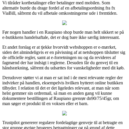
Vi tilråder kortbetalinger eller betalinger med mobilen. Som
alternativ burde du drage fordel af en afbetalingsordning fra fx
ViaBill, såfremt du vil afbetale omkostningerne ude i fremtiden.
Før nogen handler i en Raupiano shop burde man helt sikkert se på
e-butikkens handelsaftale, det er dog bare ikke særlig interessant.
Et andet forslag er at tjekke hvorvidt webshoppen er e-mærket,
siden det almindeligvis er en påvisning af at netshoppen tilslutter sig
de officielle regler, samt at e-forretningen nu og da revideres af
fagmænd der har indsigt i reglerne. Desuden får du genvej til en
håndsrækning, såfremt du udsættes for vanskeligheder med dit køb.
Derudover støtter vi at man er sat ind i de mest relevante regler der
indvirker på handlen, eksempelvis hvilken bytteret online butikken
tilbyder. I relation til det er det ligeledes relevant, at man når som
helst gemmer sin ordremail, så man en anden gang vil kunne
dokumentere bestillingen af Raupiano grenrør dn90/75/45gr, om
man søger et produkt til en voksen eller et barn.
Trustpilot genererer regulære fordelagtige genveje til at betragte en
stor gruppe øvrige brugeres betragtninger og på grund af dette