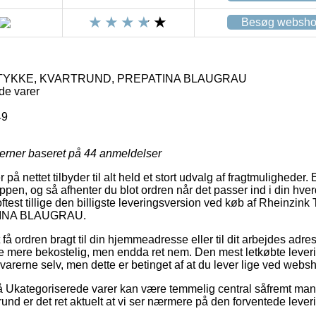
Besøg websh
STYKKE, KVARTRUND, PREPATINA BLAUGRAU
de varer
49
jerner baseret på
44
anmeldelser
å nettet tilbyder til alt held et stort udvalg af fragtmuligheder
en, og så afhenter du blot ordren når det passer ind i din hve
oftest tillige den billigste leveringsversion ved køb af Rheinz
INA BLAUGRAU.
 få ordren bragt til din hjemmeadresse eller til dit arbejdes adr
e mere bekostelig, men endda ret nem. Den mest letkøbte leverin
 varerne selv, men dette er betinget af at du lever lige ved web
 Ukategoriserede varer kan være temmelig central såfremt man
grund er det ret aktuelt at vi ser nærmere på den forventede lever