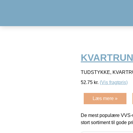
KVARTRUN
TUDSTYKKE, KVARTRU
52.75
kr.
(Vis fragtpris)
Læs mere »
De mest populære VVS-w
stort sortiment til gode pr