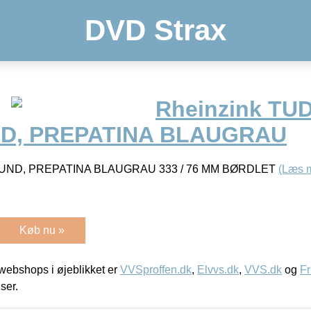
DVD Strax
Rheinzink TU
D, PREPATINA BLAUGRAU
ND, PREPATINA BLAUGRAU 333 / 76 MM BØRDLET
(Læs 
Køb nu »
ebshops i øjeblikket er
VVSproffen.dk
,
Elvvs.dk
,
VVS.dk
og
Fr
iser.