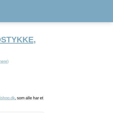
DSTYKKE,
mere)
ishop.dk
, som alle har et