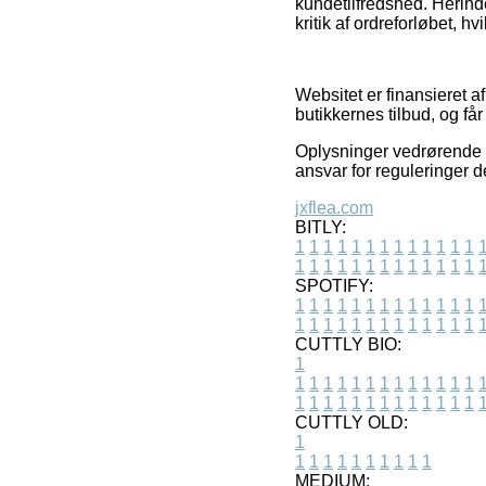
kundetilfredshed. Herin
kritik af ordreforløbet, hv
Websitet er finansieret 
butikkernes tilbud, og få
Oplysninger vedrørende p
ansvar for reguleringer d
jxflea.com
BITLY:
1
1
1
1
1
1
1
1
1
1
1
1
1
1
1
1
1
1
1
1
1
1
1
1
1
1
SPOTIFY:
1
1
1
1
1
1
1
1
1
1
1
1
1
1
1
1
1
1
1
1
1
1
1
1
1
1
CUTTLY BIO:
1
1
1
1
1
1
1
1
1
1
1
1
1
1
1
1
1
1
1
1
1
1
1
1
1
1
1
CUTTLY OLD:
1
1
1
1
1
1
1
1
1
1
1
MEDIUM: