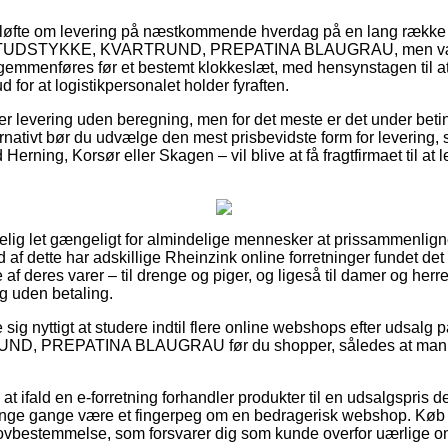
løfte om levering på næstkommende hverdag på en lang række 
k TUDSTYKKE, KVARTRUND, PREPATINA BLAUGRAU, men vær 
 gemmenføres før et bestemt klokkeslæt, med hensynstagen til a
ud for at logistikpersonalet holder fyraften.
er levering uden beregning, men for det meste er det under beti
ernativt bør du udvælge den mest prisbevidste form for levering, s
rning, Korsør eller Skagen – vil blive at få fragtfirmaet til at le
lig let gængeligt for almindelige mennesker at prissammenligne i
d af dette har adskillige Rheinzink online forretninger fundet d
af deres varer – til drenge og piger, og ligeså til damer og herr
g uden betaling.
e sig nyttigt at studere indtil flere online webshops efter udsalg
 PREPATINA BLAUGRAU før du shopper, således at man er 
at ifald en e-forretning forhandler produkter til en udsalgspris d
nge gange være et fingerpeg om en bedragerisk webshop. Køb 
n lovbestemmelse, som forsvarer dig som kunde overfor uærlige o