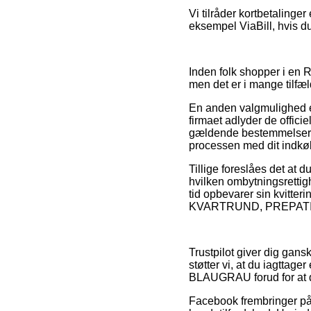
Vi tilråder kortbetalinge
eksempel ViaBill, hvis du
Inden folk shopper i en R
men det er i mange tilfæl
En anden valgmulighed er
firmaet adlyder de offici
gældende bestemmelser. D
processen med dit indkø
Tillige foreslåes det at 
hvilken ombytningsrettighe
tid opbevarer sin kvitte
KVARTRUND, PREPATINA B
Trustpilot giver dig gans
støtter vi, at du iagt
BLAUGRAU forud for at du
Facebook frembringer på