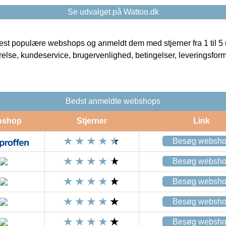
Se udvalget på Wattoo.dk
t populære webshops og anmeldt dem med stjerner fra 1 til 5 ud
rrelse, kundeservice, brugervenlighed, betingelser, leveringsfor
Bedst anmeldte webshops
bshop
Stjerner
Link
Besøg websh
Besøg websh
Besøg websh
Besøg websh
Besøg websh