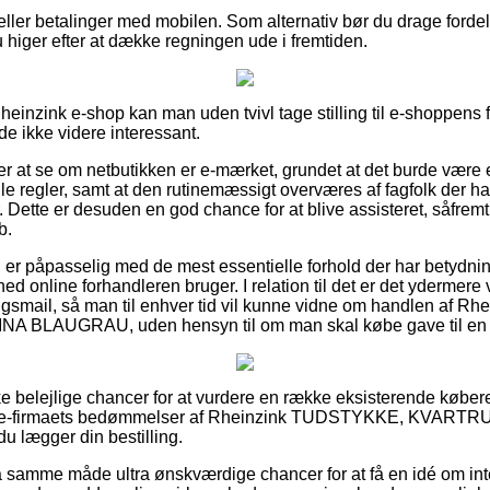
r eller betalinger med mobilen. Som alternativ bør du drage forde
 higer efter at dække regningen ude i fremtiden.
heinzink e-shop kan man uden tvivl tage stilling til e-shoppens 
de ikke videre interessant.
 at se om netbutikken er e-mærket, grundet at det burde være e
elle regler, samt at den rutinemæssigt overværes af fagfolk der 
ette er desuden en god chance for at blive assisteret, såfremt d
b.
du er påpasselig med de mest essentielle forhold der har betydning
d online forhandleren bruger. I relation til det er det ydermere v
ringsmail, så man til enhver tid vil kunne vidne om handlen af
LAUGRAU, uden hensyn til om man skal købe gave til en pi
ke belejlige chancer for at vurdere en række eksisterende købere
tager e-firmaets bedømmelser af Rheinzink TUDSTYKKE, KVAR
 lægger din bestilling.
 samme måde ultra ønskværdige chancer for at få en idé om in