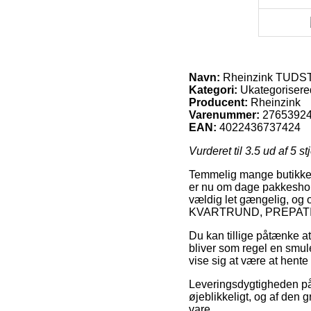
Navn:
Rheinzink TUD
Kategori:
Ukategorisere
Producent:
Rheinzink
Varenummer:
2765392
EAN:
4022436737424
Vurderet til
3.5
ud af 5 st
Temmelig mange butikker p
er nu om dage pakkeshopp
vældig let gængelig, og 
KVARTRUND, PREPAT
Du kan tillige påtænke at
bliver som regel en smul
vise sig at være at hente
Leveringsdygtigheden på
øjeblikkeligt, og af den 
vare.