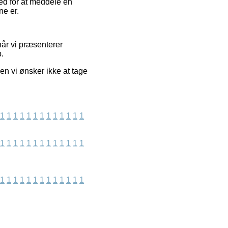
ed for at meddele en
ne er.
år vi præsenterer
b.
n vi ønsker ikke at tage
1
1
1
1
1
1
1
1
1
1
1
1
1
1
1
1
1
1
1
1
1
1
1
1
1
1
1
1
1
1
1
1
1
1
1
1
1
1
1