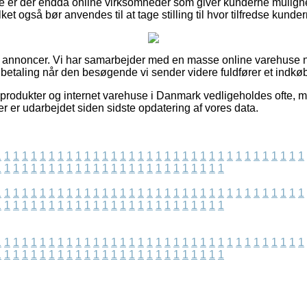
de er der endda online virksomheder som giver kunderne muligh
ilket også bør anvendes til at tage stilling til hvor tilfredse kunder
af annoncer. Vi har samarbejder med en masse online varehuse n
r betaling når den besøgende vi sender videre fuldfører et indkø
rodukter og internet varehuse i Danmark vedligeholdes ofte, me
er er udarbejdet siden sidste opdatering af vores data.
1
1
1
1
1
1
1
1
1
1
1
1
1
1
1
1
1
1
1
1
1
1
1
1
1
1
1
1
1
1
1
1
1
1
1
1
1
1
1
1
1
1
1
1
1
1
1
1
1
1
1
1
1
1
1
1
1
1
1
1
1
1
1
1
1
1
1
1
1
1
1
1
1
1
1
1
1
1
1
1
1
1
1
1
1
1
1
1
1
1
1
1
1
1
1
1
1
1
1
1
1
1
1
1
1
1
1
1
1
1
1
1
1
1
1
1
1
1
1
1
1
1
1
1
1
1
1
1
1
1
1
1
1
1
1
1
1
1
1
1
1
1
1
1
1
1
1
1
1
1
1
1
1
1
1
1
1
1
1
1
1
1
1
1
1
1
1
1
1
1
1
1
1
1
1
1
1
1
1
1
1
1
1