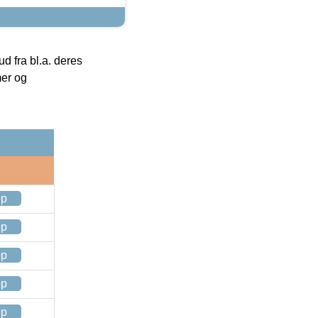
 fra bl.a. deres
mer og
op
op
op
op
op