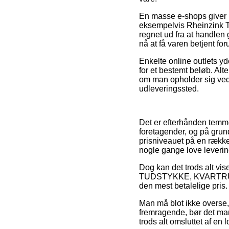
En masse e-shops giver 
eksempelvis Rheinzin
regnet ud fra at handlen
nå at få varen betjent for
Enkelte online outlets yd
for et bestemt beløb. Alt
om man opholder sig ved He
udleveringssted.
Det er efterhånden temme
foretagender, og på grun
prisniveauet på en række 
nogle gange love leverin
Dog kan det trods alt vis
TUDSTYKKE, KVARTRUND,
den mest betalelige pris.
Man må blot ikke overse, 
fremragende, bør det ma
trods alt omsluttet af e