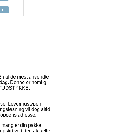
op
. En af de mest anvendte
rdag. Denne er nemlig
ink TUDSTYKKE,
esse. Leveringstypen
gsløsning vil dog altid
shoppens adresse.
 mangler din pakke
ingstid ved den aktuelle