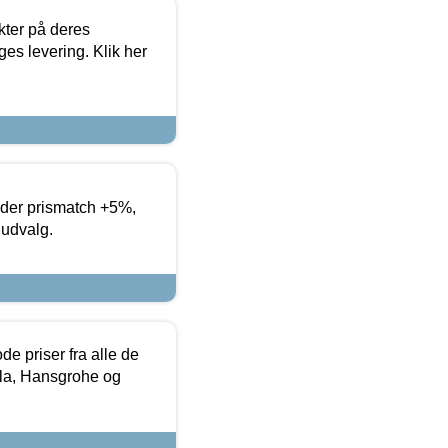
ter på deres
es levering. Klik her
yder prismatch +5%,
 udvalg.
de priser fra alle de
la, Hansgrohe og