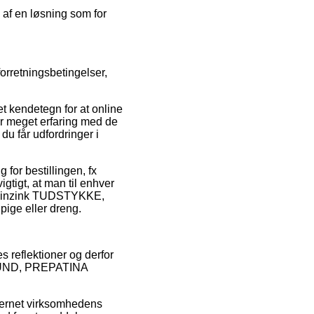
l af en løsning som for
forretningsbetingelser,
t kendetegn for at online
har meget erfaring med de
u får udfordringer i
 for bestillingen, fx
igtigt, at man til enhver
 Rheinzink TUDSTYKKE,
ge eller dreng.
s reflektioner og derfor
TRUND, PREPATINA
ternet virksomhedens