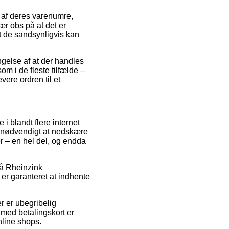
af deres varenumre,
obs på at det er
t de sandsynligvis kan
ngelse af at der handles
om i de fleste tilfælde –
vere ordren til et
 blandt flere internet
et nødvendigt at nedskære
er – en hel del, og endda
 på Rheinzink
garanteret at indhente
er er ubegribelig
med betalingskort er
nline shops.