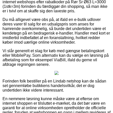
internet webshops efter rabatkoder på Rør Sr Ø63 L=3000
(1stk=3m) forinden du færdiggør din shopping, så man ikke
er i tvivl om at skaffe sig den laveste pris.
Du må alligevel være obs på, at ifald en e-butik udlover
deres varer til salg for en udsalgspris som anses for
hamrende overkommelig, så burde det undertiden være et
kendetegn på en bedragerisk e-handler. Handler med kort er
imidlertid indbefattet af en foranstaltning, hvilket redder
køber imod uærlige online virksomheder.
Vi slår generelt et slag for køb med gængse betalingskort
eller MobilePay. Som alternativ kan du vælge en løsning på
afbetaling som for eksempel ViaBill, ifald du gerne vil
afdrage regningen senere.
Forinden folk bestiller på en Lindab netshop kan de sådan
set gennemløbe butikkens handelsvilkår, det er dog
undertiden ikke videre interessant.
En nemmere løsning kunne måske være at efterse om
internet shoppen er tilsluttet e-mærket, da det bør være en
garanti for at online virksomheden opretholder de officielle
regler, foruden at webshoppen en gang i mellem revideres af