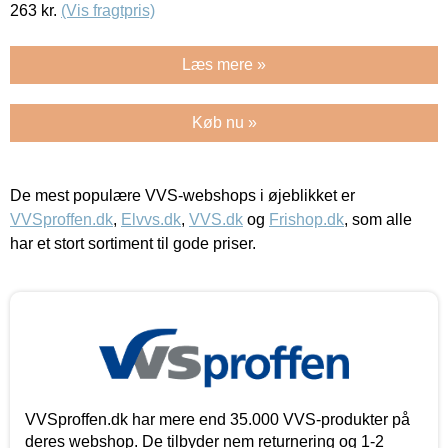
263
kr.
(Vis fragtpris)
Læs mere »
Køb nu »
De mest populære VVS-webshops i øjeblikket er
VVSproffen.dk
,
Elvvs.dk
,
VVS.dk
og
Frishop.dk
, som alle
har et stort sortiment til gode priser.
VVSproffen.dk har mere end 35.000 VVS-produkter på
deres webshop. De tilbyder nem returnering og 1-2