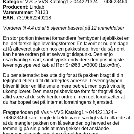
Kategori:
Vvs > VVS Katalog1 > 044221324 – 743623464
Producent:
Lindab
Varenummer:
78133
EAN:
7319662249218
Vurderet til
4.4
ud af 5 stjerner baseret på
12
anmeldelser
En stor portion internet forhandlere frembyder i øjeblikket en
hel del forskellige leveringsformer. En favorit er nu om dage
at få afleveret pakken hos en pakkeshop, hvor du så nemt
kan hente ordren på et selvvalgt tidspunkt. Den er jo
usædvanlig smart, samt typisk endvidere den prisbilligste
leveringstype ved køb af Rør Sr Ø63 L=3000 (1stk=3m).
Du bør alternativt beslutte dig for at få pakken bragt til din
lejlighed eller ud til dit arbejdes adresse. Leveringstypen
bliver til tider en lille smule mere pebret, men også virkelig
ukompliceret. Den mest prisbevidste form for fragt vil dog
altid være at du selv henter ordren, men det forudsætter at
du har bopæl tæt på internet forretningens hjemsted.
Fragtperioden på Vvs > VVS Katalog1 > 044221324 –
743623464 kan i nogle tilfælde være særligt vital i tilfælde af
at du mangler pakken om få sekunder, og herved er det
temmelig på sin plads at man tjekker det anslåede
leveringstidspunkt ved den pågældende vare.