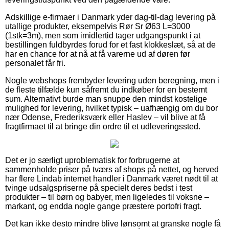
Adskillige e-firmaer i Danmark yder dag-til-dag levering på
utallige produkter, eksempelvis Rør Sr Ø63 L=3000
(1stk=3m), men som imidlertid tager udgangspunkt i at
bestillingen fuldbyrdes forud for et fast klokkeslæt, så at de
har en chance for at nå at få varerne ud af døren før
personalet får fri.
Nogle webshops frembyder levering uden beregning, men i
de fleste tilfælde kun såfremt du indkøber for en bestemt
sum. Alternativt burde man snuppe den mindst kostelige
mulighed for levering, hvilket typisk – uafhængig om du bor
nær Odense, Frederiksværk eller Haslev – vil blive at få
fragtfirmaet til at bringe din ordre til et udleveringssted.
Det er jo særligt uproblematisk for forbrugerne at
sammenholde priser på tværs af shops på nettet, og herved
har flere Lindab internet handler i Danmark været nødt til at
tvinge udsalgspriserne på specielt deres bedst i test
produkter – til børn og babyer, men ligeledes til voksne –
markant, og endda nogle gange præstere portofri fragt.
Det kan ikke desto mindre blive lønsomt at granske nogle få