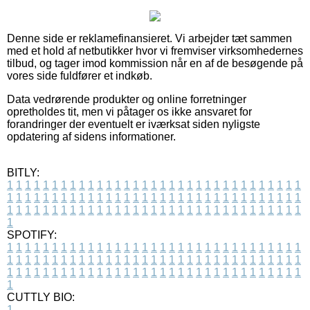
Denne side er reklamefinansieret. Vi arbejder tæt sammen
med et hold af netbutikker hvor vi fremviser virksomhedernes
tilbud, og tager imod kommission når en af de besøgende på
vores side fuldfører et indkøb.
Data vedrørende produkter og online forretninger
opretholdes tit, men vi påtager os ikke ansvaret for
forandringer der eventuelt er iværksat siden nyligste
opdatering af sidens informationer.
BITLY:
1
1
1
1
1
1
1
1
1
1
1
1
1
1
1
1
1
1
1
1
1
1
1
1
1
1
1
1
1
1
1
1
1
1
1
1
1
1
1
1
1
1
1
1
1
1
1
1
1
1
1
1
1
1
1
1
1
1
1
1
1
1
1
1
1
1
1
1
1
1
1
1
1
1
1
1
1
1
1
1
1
1
1
1
1
1
1
1
1
1
1
1
1
1
1
1
1
1
1
1
SPOTIFY:
1
1
1
1
1
1
1
1
1
1
1
1
1
1
1
1
1
1
1
1
1
1
1
1
1
1
1
1
1
1
1
1
1
1
1
1
1
1
1
1
1
1
1
1
1
1
1
1
1
1
1
1
1
1
1
1
1
1
1
1
1
1
1
1
1
1
1
1
1
1
1
1
1
1
1
1
1
1
1
1
1
1
1
1
1
1
1
1
1
1
1
1
1
1
1
1
1
1
1
1
CUTTLY BIO:
1