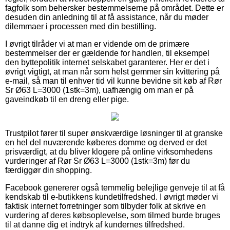
fagfolk som behersker bestemmelserne på området. Dette er
desuden din anledning til at få assistance, når du møder
dilemmaer i processen med din bestilling.
I øvrigt tilråder vi at man er vidende om de primære
bestemmelser der er gældende for handlen, til eksempel
den byttepolitik internet selskabet garanterer. Her er det i
øvrigt vigtigt, at man når som helst gemmer sin kvittering på
e-mail, så man til enhver tid vil kunne bevidne sit køb af Rør
Sr Ø63 L=3000 (1stk=3m), uafhængig om man er på
gaveindkøb til en dreng eller pige.
Trustpilot fører til super ønskværdige løsninger til at granske
en hel del nuværende køberes domme og derved er det
prisværdigt, at du bliver klogere på online virksomhedens
vurderinger af Rør Sr Ø63 L=3000 (1stk=3m) før du
færdiggør din shopping.
Facebook genererer også temmelig belejlige genveje til at få
kendskab til e-butikkens kundetilfredshed. I øvrigt møder vi
faktisk internet forretninger som tilbyder folk at skrive en
vurdering af deres købsoplevelse, som tilmed burde bruges
til at danne dig et indtryk af kundernes tilfredshed.