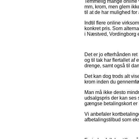
Temmelig mange online v
mm, krom, men glem ikke 
til at de har mulighed for 
Indtil flere online virks
konkret pris. Som altern
i Næstved, Vordingborg ell
Det er jo efterhånden ret
og til tak har flertallet 
drenge, samt også til da
Det kan dog trods alt vis
krom inden du gennemfører
Man må ikke desto mindre 
udsalgspris der kan ses s
gængse betalingskort er i
Vi anbefaler kortbetalin
afbetalingstilbud som eks