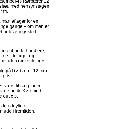
eksempelvis Rørbærer 12
keslæt, med hensynstagen
 fri.
t man aftager for en
 mange gange – om man er
 et udleveringssted.
ere online forhandlere,
rne – til piger og
ring uden omkostninger.
udsalg på Rørbærer 12 mm,
 pris.
varer til salg for en
lsk netbutik. Køb med
e outlets.
 du udnytte et
n ude i fremtiden.