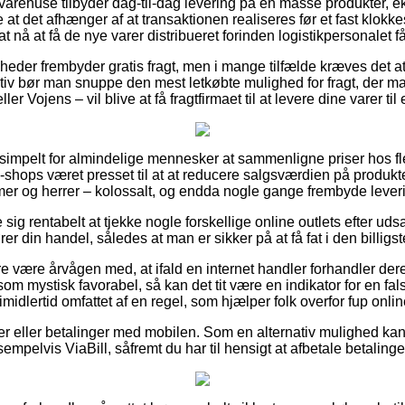
arehuse tilbyder dag-til-dag levering på en masse produkter, 
at det afhænger af at transaktionen realiseres før et fast klok
at nå at få de nye varer distribueret forinden logistikpersonalet får
omheder frembyder gratis fragt, men i mange tilfælde kræves det a
ativ bør man snuppe den mest letkøbte mulighed for fragt, der
er Vojens – vil blive at få fragtfirmaet til at levere dine varer til
 simpelt for almindelige mennesker at sammenligne priser hos fl
af e-shops været presset til at at reducere salgsværdien på produkte
mer og herrer – kolossalt, og endda nogle gange frembyde leve
e sig rentabelt at tjekke nogle forskellige online outlets efter 
 din handel, således at man er sikker på at få fat i den billigste
være årvågen med, at ifald en internet handler forhandler deres 
om mystisk favorabel, så kan det tit være en indikator for en fa
midlertid omfattet af en regel, som hjælper folk overfor fup onlin
ger eller betalinger med mobilen. Som en alternativ mulighed kan
empelvis ViaBill, såfremt du har til hensigt at afbetale betalinge