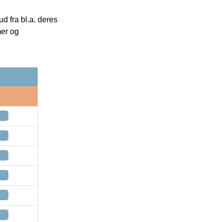
 fra bl.a. deres
mer og