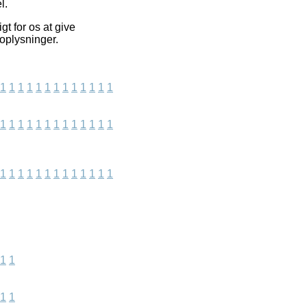
l.
t for os at give
 oplysninger.
1
1
1
1
1
1
1
1
1
1
1
1
1
1
1
1
1
1
1
1
1
1
1
1
1
1
1
1
1
1
1
1
1
1
1
1
1
1
1
1
1
1
1