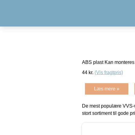
ABS plast Kan monteres
44
kr.
(Vis fragtpris)
Læs mere »
De mest populære VVS-w
stort sortiment til gode pr