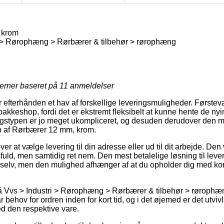
 krom
i > Rørophæng > Rørbærer & tilbehør > rørophæng
jerner baseret på
11
anmeldelser
r efterhånden et hav af forskellige leveringsmuligheder. Førstev
n pakkeshop, fordi det er ekstremt fleksibelt at kunne hente de ny
ngstypen er jo meget ukompliceret, og desuden derudover den m
b af Rørbærer 12 mm, krom.
 at vælge levering til din adresse eller ud til dit arbejde. Den 
uld, men samtidig ret nem. Den mest betalelige løsning til lev
 selv, men den mulighed afhænger af at du opholder dig med kort 
 Vvs > Industri > Rørophæng > Rørbærer & tilbehør > rørophæn
behov for ordren inden for kort tid, og i det øjemed er det utvivls
ed den respektive vare.