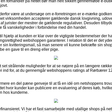
på en forhandler på nettet bør man helt sikkert gennemløbe e-but
jovt.
n derfor være at undersøge om e-forretningen er e-mærke godkend
rnet virksomheden accepterer gældende dansk lovgivning, udove
f jurister der mestrer de gældende regulativer. Desuden tilbydes 
lle få vanskeligheder i forbindelse med din handel.
il hjælp at kunden er klar over de vigtigste bestemmelser der ha
gsrettighed webshoppen garanterer. I relation til det er det yde
sin kvitteringsmail, så man senere vil kunne bekræfte sin sho
e en gave til en dreng eller pige.
ort set strålende muligheder for at se nøjere på en længere ræk
 vi ind for, at du gennemgår webshoppens ratings af Rørbærer 
mere en del pæne genveje til at få en idé om netshoppens trov
tet hvor kunder kan publicere en evaluering af deres køb, hvilk
n hos kunderne.
inansieret. Vi har et fast samarbejde med utallige shops på nette