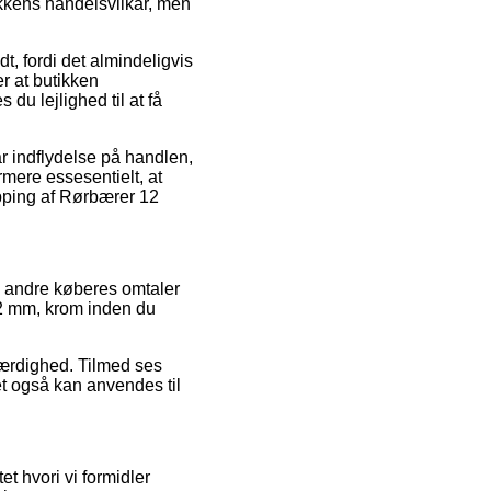
ikkens handelsvilkår, men
t, fordi det almindeligvis
r at butikken
du lejlighed til at få
r indflydelse på handlen,
rmere essesentielt, at
pping af Rørbærer 12
ke andre køberes omtaler
12 mm, krom inden du
ærdighed. Tilmed ses
et også kan anvendes til
t hvori vi formidler