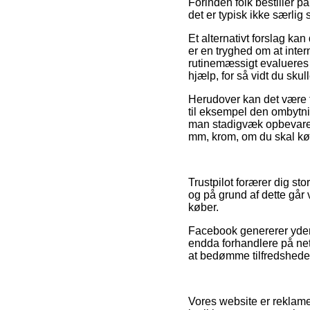
Forinden folk bestiller 
det er typisk ikke særlig s
Et alternativt forslag ka
er en tryghed om at inte
rutinemæssigt evalueres a
hjælp, for så vidt du sku
Herudover kan det være t
til eksempel den ombytnin
man stadigvæk opbevarer 
mm, krom, om du skal køb
Trustpilot forærer dig st
og på grund af dette går
køber.
Facebook genererer yder
endda forhandlere på net
at bedømme tilfredshede
Vores website er reklamef