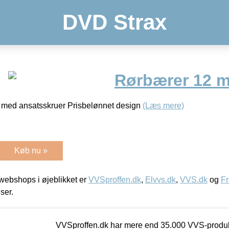
DVD Strax
Rørbærer 12 
 med ansatsskruer Prisbelønnet design
(Læs mere)
Køb nu »
ebshops i øjeblikket er
VVSproffen.dk
,
Elvvs.dk
,
VVS.dk
og
Fr
iser.
VVSproffen.dk har mere end 35.000 VVS-produk