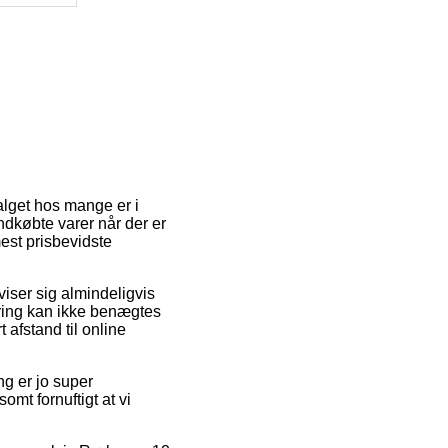
alget hos mange er i
indkøbte varer når der er
est prisbevidste
viser sig almindeligvis
ering kan ikke benægtes
afstand til online
g er jo super
omt fornuftigt at vi