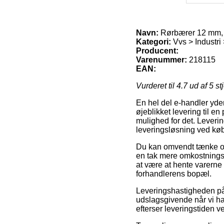
Navn:
Rørbærer 12 mm,
Kategori:
Vvs > Industr
Producent:
Varenummer:
218115
EAN:
Vurderet til
4.7
ud af 5 st
En hel del e-handler yde
øjeblikket levering til e
mulighed for det. Leveri
leveringsløsning ved kø
Du kan omvendt tænke over
en tak mere omkostningsf
at være at hente varerne
forhandlerens bopæl.
Leveringshastigheden på
udslagsgivende når vi har 
efterser leveringstiden v