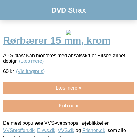
DVD Strax
Rørbærer 15 mm, krom
ABS plast Kan monteres med ansatsskruer Prisbelønnet
design
(Læs mere)
60
kr.
(Vis fragtpris)
Læs mere »
Køb nu »
De mest populære VVS-webshops i øjeblikket er
VVSproffen.dk
,
Elvvs.dk
,
VVS.dk
og
Frishop.dk
, som alle