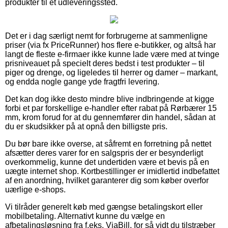
produkter til et udleveringssted.
Det er i dag særligt nemt for forbrugerne at sammenligne
priser (via fx PriceRunner) hos flere e-butikker, og altså har
langt de fleste e-firmaer ikke kunne lade være med at tvinge
prisniveauet på specielt deres bedst i test produkter – til
piger og drenge, og ligeledes til herrer og damer – markant,
og endda nogle gange yde fragtfri levering.
Det kan dog ikke desto mindre blive indbringende at kigge
forbi et par forskellige e-handler efter rabat på Rørbærer 15
mm, krom forud for at du gennemfører din handel, sådan at
du er skudsikker på at opnå den billigste pris.
Du bør bare ikke overse, at såfremt en forretning på nettet
afsætter deres varer for en salgspris der er besynderligt
overkommelig, kunne det undertiden være et bevis på en
uægte internet shop. Kortbestillinger er imidlertid indbefattet
af en anordning, hvilket garanterer dig som køber overfor
uærlige e-shops.
Vi tilråder generelt køb med gængse betalingskort eller
mobilbetaling. Alternativt kunne du vælge en
afbetalingsløsning fra f.eks. ViaBill, for så vidt du tilstræber