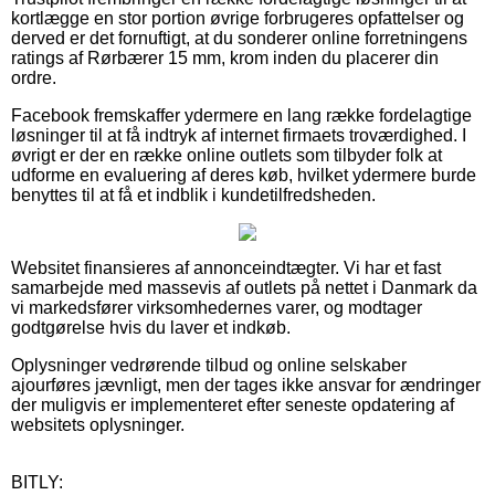
kortlægge en stor portion øvrige forbrugeres opfattelser og
derved er det fornuftigt, at du sonderer online forretningens
ratings af Rørbærer 15 mm, krom inden du placerer din
ordre.
Facebook fremskaffer ydermere en lang række fordelagtige
løsninger til at få indtryk af internet firmaets troværdighed. I
øvrigt er der en række online outlets som tilbyder folk at
udforme en evaluering af deres køb, hvilket ydermere burde
benyttes til at få et indblik i kundetilfredsheden.
Websitet finansieres af annonceindtægter. Vi har et fast
samarbejde med massevis af outlets på nettet i Danmark da
vi markedsfører virksomhedernes varer, og modtager
godtgørelse hvis du laver et indkøb.
Oplysninger vedrørende tilbud og online selskaber
ajourføres jævnligt, men der tages ikke ansvar for ændringer
der muligvis er implementeret efter seneste opdatering af
websitets oplysninger.
BITLY: