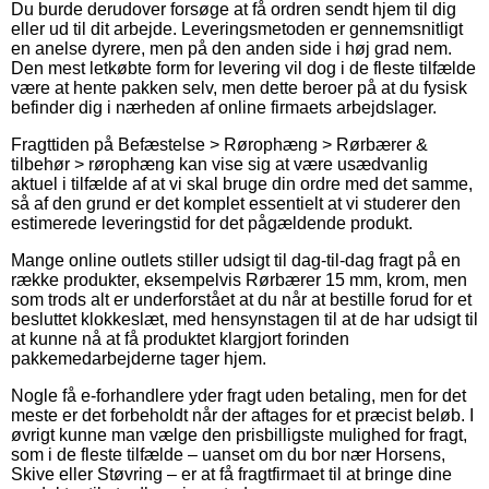
Du burde derudover forsøge at få ordren sendt hjem til dig
eller ud til dit arbejde. Leveringsmetoden er gennemsnitligt
en anelse dyrere, men på den anden side i høj grad nem.
Den mest letkøbte form for levering vil dog i de fleste tilfælde
være at hente pakken selv, men dette beroer på at du fysisk
befinder dig i nærheden af online firmaets arbejdslager.
Fragttiden på Befæstelse > Rørophæng > Rørbærer &
tilbehør > rørophæng kan vise sig at være usædvanlig
aktuel i tilfælde af at vi skal bruge din ordre med det samme,
så af den grund er det komplet essentielt at vi studerer den
estimerede leveringstid for det pågældende produkt.
Mange online outlets stiller udsigt til dag-til-dag fragt på en
række produkter, eksempelvis Rørbærer 15 mm, krom, men
som trods alt er underforstået at du når at bestille forud for et
besluttet klokkeslæt, med hensynstagen til at de har udsigt til
at kunne nå at få produktet klargjort forinden
pakkemedarbejderne tager hjem.
Nogle få e-forhandlere yder fragt uden betaling, men for det
meste er det forbeholdt når der aftages for et præcist beløb. I
øvrigt kunne man vælge den prisbilligste mulighed for fragt,
som i de fleste tilfælde – uanset om du bor nær Horsens,
Skive eller Støvring – er at få fragtfirmaet til at bringe dine