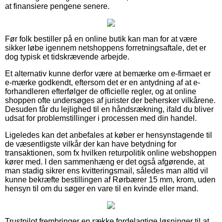
at finansiere pengene senere.
Før folk bestiller på en online butik kan man for at være
sikker løbe igennem netshoppens forretningsaftale, det er
dog typisk et tidskrævende arbejde.
Et alternativ kunne derfor være at bemærke om e-firmaet er
e-mærke godkendt, eftersom det er en antydning af at e-
forhandleren efterfølger de officielle regler, og at online
shoppen ofte undersøges af jurister der behersker vilkårene.
Desuden får du lejlighed til en håndsrækning, ifald du bliver
udsat for problemstillinger i processen med din handel.
Ligeledes kan det anbefales at køber er hensynstagende til
de væsentligste vilkår der kan have betydning for
transaktionen, som fx hvilken returpolitik online webshoppen
kører med. I den sammenhæng er det også afgørende, at
man stadig sikrer ens kvitteringsmail, således man altid vil
kunne bekræfte bestillingen af Rørbærer 15 mm, krom, uden
hensyn til om du søger en vare til en kvinde eller mand.
Trustpilot frembringer en række fordelagtige løsninger til at