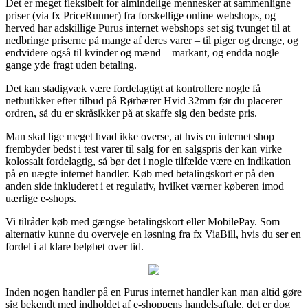
Det er meget fleksibelt for almindelige mennesker at sammenligne
priser (via fx PriceRunner) fra forskellige online webshops, og
herved har adskillige Purus internet webshops set sig tvunget til at
nedbringe priserne på mange af deres varer – til piger og drenge, og
endvidere også til kvinder og mænd – markant, og endda nogle
gange yde fragt uden betaling.
Det kan stadigvæk være fordelagtigt at kontrollere nogle få
netbutikker efter tilbud på Rørbærer Hvid 32mm før du placerer
ordren, så du er skråsikker på at skaffe sig den bedste pris.
Man skal lige meget hvad ikke overse, at hvis en internet shop
frembyder bedst i test varer til salg for en salgspris der kan virke
kolossalt fordelagtig, så bør det i nogle tilfælde være en indikation
på en uægte internet handler. Køb med betalingskort er på den
anden side inkluderet i et regulativ, hvilket værner køberen imod
uærlige e-shops.
Vi tilråder køb med gængse betalingskort eller MobilePay. Som
alternativ kunne du overveje en løsning fra fx ViaBill, hvis du ser en
fordel i at klare beløbet over tid.
Inden nogen handler på en Purus internet handler kan man altid gøre
sig bekendt med indholdet af e-shoppens handelsaftale, det er dog