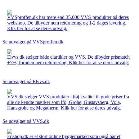
VVSproffen.dk har mere end 35.000 VVS-produkter på deres
webshop. De tilbyder nem returnering og 1-2 dages levering.
Klik her for at se deres udvalg.
Se udvalget på VVSproffen.dk
Elvvs.dk sælger både elartikler og VVS. De tilbyder prismatch
+5%, foruden nem returnering. Klik her for at se deres udvalg.
Se udvalget på Elvvs.dk
VVS.dk sælger VVS produkter i høj kvalitet til gode priser fra
alle de kendte mærker som Ifö, Grohe, Gustavsberg, Vola,
Hansgrohe og Megatherm. Klik her for at se deres udvalg.
Se udvalget på VVS.dk
Frishop.dk er et stort online byggemarked som også har et