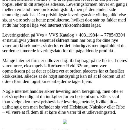
bopæl eller til dit arbejdes adresse. Leveringsformen bliver en gang i
mellem en tand mere omkostningsfuld, men på den anden side
temmelig praktisk. Den prisbilligste leveringsmåde vil dog altid vise
sig at være selv at hente produkterne, hvilket dog står og falder med
at du har bopæl lige ved internet virksomhedens lager.
Leveringstiden på Vvs > VVS Katalog > 403119844 – 778543304
er naturligvis yderst essentiel såfremt man har brug for dine nye
varer om få sekunder, så derfor er det naturligvis meningsfuldt at du
ser den estimerede leveringsdato for det pågældende produkt.
Mange internet firmaer udlover dag-til-dag fragt på de fleste af deres
varenumre, eksempelvis Rørbærer Hvid 32mm, men vær
opmærksom på at det er påkrævet at ordren placeres før et fastslået
klokkeslæt, således at de højst sandsynligt kan nå at få ordren ud af
døren forinden logistikmedarbejderne tager hjem.
Nogle internet handler sikrer levering uden beregning, men ofte er
det så nødvendigt at du indkøber for en bestemt sum. Ellers skal
man vælge den mest prisbevidste leveringsmetode, hvilket tit –
uafhængig om man befinder sig ved Helsingør, Nakskov eller Ribe
– vil være at få dem til at køre dine varer til et udleveringssted.