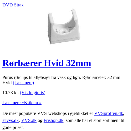
DVD Strax
Rørbærer Hvid 32mm
Purus rørclips til afløbsrør fra vask og lign. Rørdiameter: 32 mm
Hvid
(Læs mere)
10.73
kr.
(Vis fragtpris)
Læs mere »
Køb nu »
De mest populære VVS-webshops i øjeblikket er
VVSproffen.dk
,
Elvvs.dk
,
VVS.dk
og
Frishop.dk
, som alle har et stort sortiment til
gode priser.