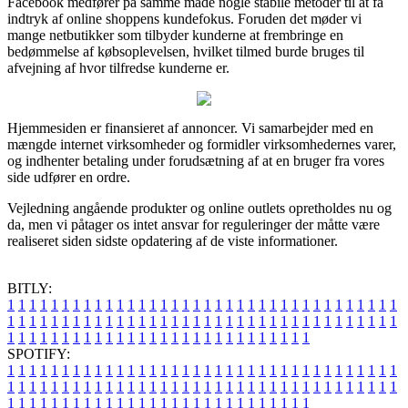
Facebook medfører på samme måde nogle stabile metoder til at få
indtryk af online shoppens kundefokus. Foruden det møder vi
mange netbutikker som tilbyder kunderne at frembringe en
bedømmelse af købsoplevelsen, hvilket tilmed burde bruges til
afvejning af hvor tilfredse kunderne er.
Hjemmesiden er finansieret af annoncer. Vi samarbejder med en
mængde internet virksomheder og formidler virksomhedernes varer,
og indhenter betaling under forudsætning af at en bruger fra vores
side udfører en ordre.
Vejledning angående produkter og online outlets opretholdes nu og
da, men vi påtager os intet ansvar for reguleringer der måtte være
realiseret siden sidste opdatering af de viste informationer.
BITLY:
1
1
1
1
1
1
1
1
1
1
1
1
1
1
1
1
1
1
1
1
1
1
1
1
1
1
1
1
1
1
1
1
1
1
1
1
1
1
1
1
1
1
1
1
1
1
1
1
1
1
1
1
1
1
1
1
1
1
1
1
1
1
1
1
1
1
1
1
1
1
1
1
1
1
1
1
1
1
1
1
1
1
1
1
1
1
1
1
1
1
1
1
1
1
1
1
1
1
1
1
SPOTIFY:
1
1
1
1
1
1
1
1
1
1
1
1
1
1
1
1
1
1
1
1
1
1
1
1
1
1
1
1
1
1
1
1
1
1
1
1
1
1
1
1
1
1
1
1
1
1
1
1
1
1
1
1
1
1
1
1
1
1
1
1
1
1
1
1
1
1
1
1
1
1
1
1
1
1
1
1
1
1
1
1
1
1
1
1
1
1
1
1
1
1
1
1
1
1
1
1
1
1
1
1