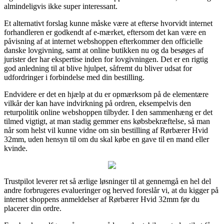
almindeligvis ikke super interessant.
Et alternativt forslag kunne måske være at efterse hvorvidt internet
forhandleren er godkendt af e-mærket, eftersom det kan være en
påvisning af at internet webshoppen efterkommer den officielle
danske lovgivning, samt at online butikken nu og da besøges af
jurister der har ekspertise inden for lovgivningen. Det er en rigtig
god anledning til at blive hjulpet, såfremt du bliver udsat for
udfordringer i forbindelse med din bestilling.
Endvidere er det en hjælp at du er opmærksom på de elementære
vilkår der kan have indvirkning på ordren, eksempelvis den
returpolitik online webshoppen tilbyder. I den sammenhæng er det
tilmed vigtigt, at man stadig gemmer ens købsbekræftelse, så man
når som helst vil kunne vidne om sin bestilling af Rørbærer Hvid
32mm, uden hensyn til om du skal købe en gave til en mand eller
kvinde.
Trustpilot leverer ret så ærlige løsninger til at gennemgå en hel del
andre forbrugeres evalueringer og herved foreslår vi, at du kigger på
internet shoppens anmeldelser af Rørbærer Hvid 32mm før du
placerer din ordre.