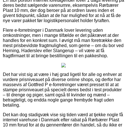
En stor portion internet foretagender lover 1 dags levering på
deres bedst sælgende varenumre, eksempelvis Rørbærer
Plast 10 mm, der dog beroer på at ordren laves inden et
givent tidspunkt, sådan at de har mulighed for at nå at få de
nye varer pakket før logistikpersonalet holder fyraften.
Flere e-forretninger i Danmark lover levering uden
omkostninger, men i mange tilfælde er det påkrævet at der
handles for en konkret sum. I øvrigt må man foretrække den
mest prisbevidste fragtmulighed, som gerne – om du bor ved
Herning, Haderslev eller Slangerup – vil være at få
fragtfirmaet til at bringe bestillingen til en pakkeshop.
Det har vist sig at være i høj grad ligetil for alle og enhver at
vurdere prisniveauet på diverse online shops, og derfor har
massevis af Gottfred P e-forretninger været presset til at at
stampe prisniveauet på specielt deres bedst i test produkter
– til drenge og piger, samt også til kvinder og mænd –
betragteligt, og endda nogle gange frembyde fragt uden
betaling.
Det kan dog stadigvæk vise sig tiden værd at tjekke nogle få
internet varehuse i Danmark efter rabat på Rørbærer Plast
10 mm forud for at du gennemfører din handel, så du ikke er