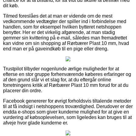
chance for at få bistand, for så vidt du skulle få besvær med
dit køb.
Tilmed foreslåes det at man er vidende om de mest
vedkommende vedtægter der spiller ind i forbindelse med
handlen, som for eksempel hvilken bytteret netshoppen
benytter. Her er det virkelig afgørende, at man stadig
gemmer sin kvittering på e-mail, således man fremadrettet
kan vidne om sin shopping af Rørbærer Plast 10 mm, hvad
end man er på gaveindkøb til en pige eller dreng.
Trustpilot tilbyder nogenlunde ærlige muligheder for at
efterse en stor gruppe forhenværende køberes erfaringer og
af den grund slår vi et slag for, at du eftergår online
forretningens kritik af Rørbærer Plast 10 mm forud for at du
placerer din ordre.
Facebook genererer for øvrigt forholdsvis tiltalende metoder
til at få indsigt i netshoppens troværdighed. Derudover er der
endda e-shops som giver kunderne mulighed for at give en
vurdering af købsoplevelsen, som ligeledes kan bruges til at
afveje hvor glade kunderne er.