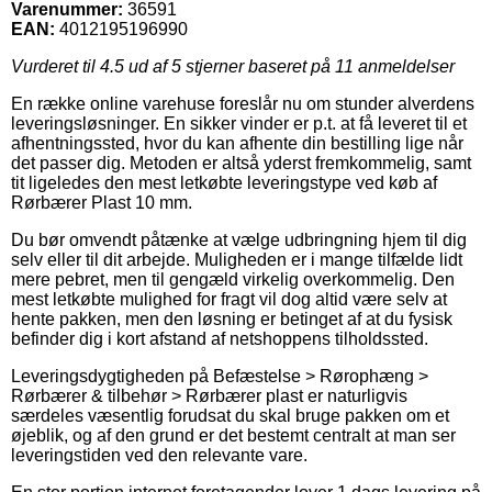
Varenummer:
36591
EAN:
4012195196990
Vurderet til
4.5
ud af 5 stjerner baseret på
11
anmeldelser
En række online varehuse foreslår nu om stunder alverdens
leveringsløsninger. En sikker vinder er p.t. at få leveret til et
afhentningssted, hvor du kan afhente din bestilling lige når
det passer dig. Metoden er altså yderst fremkommelig, samt
tit ligeledes den mest letkøbte leveringstype ved køb af
Rørbærer Plast 10 mm.
Du bør omvendt påtænke at vælge udbringning hjem til dig
selv eller til dit arbejde. Muligheden er i mange tilfælde lidt
mere pebret, men til gengæld virkelig overkommelig. Den
mest letkøbte mulighed for fragt vil dog altid være selv at
hente pakken, men den løsning er betinget af at du fysisk
befinder dig i kort afstand af netshoppens tilholdssted.
Leveringsdygtigheden på Befæstelse > Rørophæng >
Rørbærer & tilbehør > Rørbærer plast er naturligvis
særdeles væsentlig forudsat du skal bruge pakken om et
øjeblik, og af den grund er det bestemt centralt at man ser
leveringstiden ved den relevante vare.