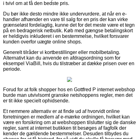
i tvivl om at få den bedste pris.
Du bør ikke desto mindre ikke undervurdere, at når en e-
handler afhænder en vare til salg for en pris der kan virke
grænseløst fordelagtig, kunne det for det meste være et tegn
på en bedragerisk netbutik. Køb med gængse betalingskort
er heldigvis inkluderet i en bestemmelse, hvilket forsvarer
kunden overfor uægte online shops.
Generelt tilråder vi kortbestillinger eller mobilbetaling.
Alternativt kan du anvende en afdragsordning som for
eksempel ViaBill, hvis du tilstræber at dække prisen over en
periode.
Forud for at folk shopper hos en Gottfred P internet webshop
burde man utvivlsomt granske netshoppens regler, men det
er tit ikke specielt ophidsende.
Et nemmere alternativ er at finde ud af hvorvidt online
forretningen er medlem af e-mærke ordningen, hvilket kan
være en forsikring om at webshoppen tilslutter sig de danske
regler, samt at internet butikken tit besøges af fagfolk der
kender de gældende bestemmelser. Desuden tilbydes du