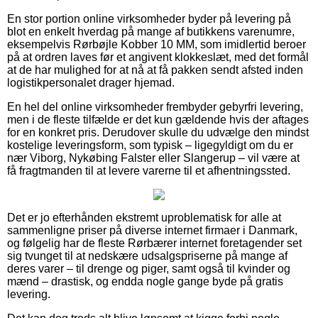
En stor portion online virksomheder byder på levering på
blot en enkelt hverdag på mange af butikkens varenumre,
eksempelvis Rørbøjle Kobber 10 MM, som imidlertid beroer
på at ordren laves før et angivent klokkeslæt, med det formål
at de har mulighed for at nå at få pakken sendt afsted inden
logistikpersonalet drager hjemad.
En hel del online virksomheder frembyder gebyrfri levering,
men i de fleste tilfælde er det kun gældende hvis der aftages
for en konkret pris. Derudover skulle du udvælge den mindst
kostelige leveringsform, som typisk – ligegyldigt om du er
nær Viborg, Nykøbing Falster eller Slangerup – vil være at
få fragtmanden til at levere varerne til et afhentningssted.
Det er jo efterhånden ekstremt uproblematisk for alle at
sammenligne priser på diverse internet firmaer i Danmark,
og følgelig har de fleste Rørbærer internet foretagender set
sig tvunget til at nedskære udsalgspriserne på mange af
deres varer – til drenge og piger, samt også til kvinder og
mænd – drastisk, og endda nogle gange byde på gratis
levering.