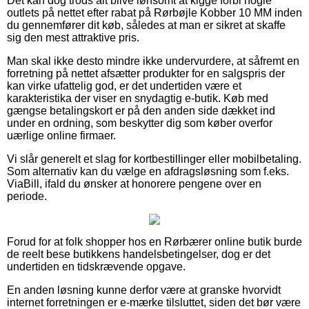
Det kan dog trods alt blive lønsomt at kigge forbi nogle
outlets på nettet efter rabat på Rørbøjle Kobber 10 MM inden
du gennemfører dit køb, således at man er sikret at skaffe
sig den mest attraktive pris.
Man skal ikke desto mindre ikke undervurdere, at såfremt en
forretning på nettet afsætter produkter for en salgspris der
kan virke ufattelig god, er det undertiden være et
karakteristika der viser en snydagtig e-butik. Køb med
gængse betalingskort er på den anden side dækket ind
under en ordning, som beskytter dig som køber overfor
uærlige online firmaer.
Vi slår generelt et slag for kortbestillinger eller mobilbetaling.
Som alternativ kan du vælge en afdragsløsning som f.eks.
ViaBill, ifald du ønsker at honorere pengene over en
periode.
Forud for at folk shopper hos en Rørbærer online butik burde
de reelt bese butikkens handelsbetingelser, dog er det
undertiden en tidskrævende opgave.
En anden løsning kunne derfor være at granske hvorvidt
internet forretningen er e-mærke tilsluttet, siden det bør være