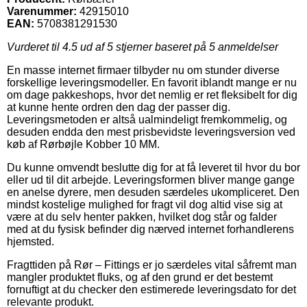
Varenummer:
42915010
EAN:
5708381291530
Vurderet til
4.5
ud af 5 stjerner baseret på
5
anmeldelser
En masse internet firmaer tilbyder nu om stunder diverse
forskellige leveringsmodeller. En favorit iblandt mange er nu
om dage pakkeshops, hvor det nemlig er ret fleksibelt for dig
at kunne hente ordren den dag der passer dig.
Leveringsmetoden er altså ualmindeligt fremkommelig, og
desuden endda den mest prisbevidste leveringsversion ved
køb af Rørbøjle Kobber 10 MM.
Du kunne omvendt beslutte dig for at få leveret til hvor du bor
eller ud til dit arbejde. Leveringsformen bliver mange gange
en anelse dyrere, men desuden særdeles ukompliceret. Den
mindst kostelige mulighed for fragt vil dog altid vise sig at
være at du selv henter pakken, hvilket dog står og falder
med at du fysisk befinder dig nærved internet forhandlerens
hjemsted.
Fragttiden på Rør – Fittings er jo særdeles vital såfremt man
mangler produktet fluks, og af den grund er det bestemt
fornuftigt at du checker den estimerede leveringsdato for det
relevante produkt.