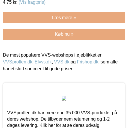
4.75
kr.
(Vis fragtpris)
Læs mere »
Køb nu »
De mest populære VVS-webshops i øjeblikket er
VVSproffen.dk
,
Elvvs.dk
,
VVS.dk
og
Frishop.dk
, som alle
har et stort sortiment til gode priser.
VVSproffen.dk har mere end 35.000 VVS-produkter på
deres webshop. De tilbyder nem returnering og 1-2
dages levering. Klik her for at se deres udvalg.