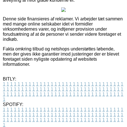
afvejning af hvor glade kunderne er.
Denne side finansieres af reklamer. Vi arbejder tæt sammen
med mange online selskaber idet vi formidler
virksomhedernes varer, og indtjener provision under
forudsætning af at de personer vi sender videre foretager et
indkøb.
Fakta omkring tilbud og netshops understøttes løbende,
men der gives ikke garantier imod justeringer der er blevet
foretaget siden nyligste opdatering af websitets
informationer.
BITLY:
1
1
1
1
1
1
1
1
1
1
1
1
1
1
1
1
1
1
1
1
1
1
1
1
1
1
1
1
1
1
1
1
1
1
1
1
1
1
1
1
1
1
1
1
1
1
1
1
1
1
1
1
1
1
1
1
1
1
1
1
1
1
1
1
1
1
1
1
1
1
1
1
1
1
1
1
1
1
1
1
1
1
1
1
1
1
1
1
1
1
1
1
1
1
1
1
1
1
1
1
SPOTIFY:
1
1
1
1
1
1
1
1
1
1
1
1
1
1
1
1
1
1
1
1
1
1
1
1
1
1
1
1
1
1
1
1
1
1
1
1
1
1
1
1
1
1
1
1
1
1
1
1
1
1
1
1
1
1
1
1
1
1
1
1
1
1
1
1
1
1
1
1
1
1
1
1
1
1
1
1
1
1
1
1
1
1
1
1
1
1
1
1
1
1
1
1
1
1
1
1
1
1
1
1