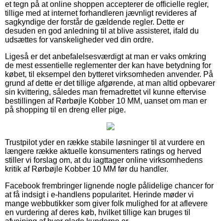
et tegn på at online shoppen accepterer de officielle regler,
tillige med at internet forhandleren jævnligt revideres af
sagkyndige der forstår de gældende regler. Dette er
desuden en god anledning til at blive assisteret, ifald du
udsættes for vanskeligheder ved din ordre.
Ligeså er det anbefalelsesværdigt at man er vaks omkring
de mest essentielle reglementer der kan have betydning for
købet, til eksempel den bytteret virksomheden anvender. På
grund af dette er det tillige afgørende, at man altid opbevarer
sin kvittering, således man fremadrettet vil kunne eftervise
bestillingen af Rørbøjle Kobber 10 MM, uanset om man er
på shopping til en dreng eller pige.
Trustpilot yder en række stabile løsninger til at vurdere en
længere række aktuelle konsumenters ratings og herved
stiller vi forslag om, at du iagttager online virksomhedens
kritik af Rørbøjle Kobber 10 MM før du handler.
Facebook frembringer lignende nogle pålidelige chancer for
at få indsigt i e-handlens popularitet. Herinde møder vi
mange webbutikker som giver folk mulighed for at aflevere
en vurdering af deres køb, hvilket tillige kan bruges til