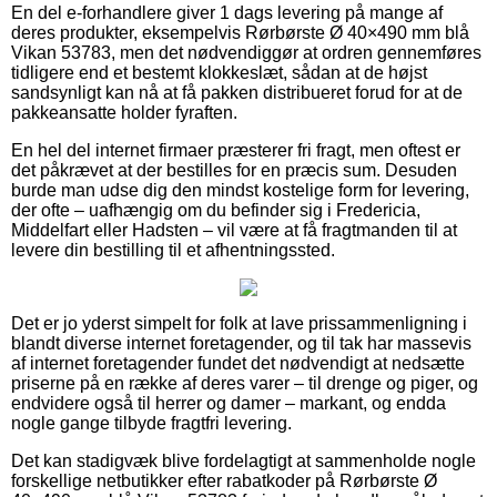
En del e-forhandlere giver 1 dags levering på mange af
deres produkter, eksempelvis Rørbørste Ø 40×490 mm blå
Vikan 53783, men det nødvendiggør at ordren gennemføres
tidligere end et bestemt klokkeslæt, sådan at de højst
sandsynligt kan nå at få pakken distribueret forud for at de
pakkeansatte holder fyraften.
En hel del internet firmaer præsterer fri fragt, men oftest er
det påkrævet at der bestilles for en præcis sum. Desuden
burde man udse dig den mindst kostelige form for levering,
der ofte – uafhængig om du befinder sig i Fredericia,
Middelfart eller Hadsten – vil være at få fragtmanden til at
levere din bestilling til et afhentningssted.
Det er jo yderst simpelt for folk at lave prissammenligning i
blandt diverse internet foretagender, og til tak har massevis
af internet foretagender fundet det nødvendigt at nedsætte
priserne på en række af deres varer – til drenge og piger, og
endvidere også til herrer og damer – markant, og endda
nogle gange tilbyde fragtfri levering.
Det kan stadigvæk blive fordelagtigt at sammenholde nogle
forskellige netbutikker efter rabatkoder på Rørbørste Ø