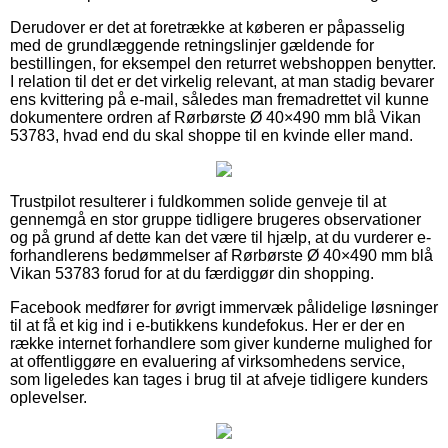
Derudover er det at foretrække at køberen er påpasselig
med de grundlæggende retningslinjer gældende for
bestillingen, for eksempel den returret webshoppen benytter.
I relation til det er det virkelig relevant, at man stadig bevarer
ens kvittering på e-mail, således man fremadrettet vil kunne
dokumentere ordren af Rørbørste Ø 40×490 mm blå Vikan
53783, hvad end du skal shoppe til en kvinde eller mand.
Trustpilot resulterer i fuldkommen solide genveje til at
gennemgå en stor gruppe tidligere brugeres observationer
og på grund af dette kan det være til hjælp, at du vurderer e-
forhandlerens bedømmelser af Rørbørste Ø 40×490 mm blå
Vikan 53783 forud for at du færdiggør din shopping.
Facebook medfører for øvrigt immervæk pålidelige løsninger
til at få et kig ind i e-butikkens kundefokus. Her er der en
række internet forhandlere som giver kunderne mulighed for
at offentliggøre en evaluering af virksomhedens service,
som ligeledes kan tages i brug til at afveje tidligere kunders
oplevelser.