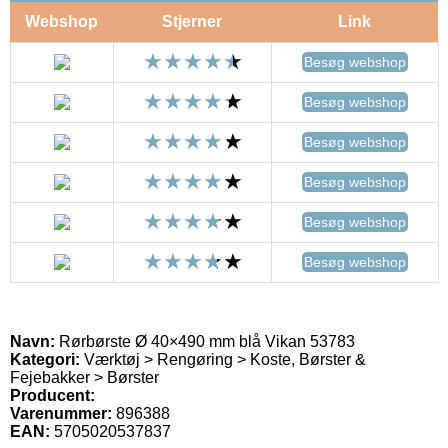
Webshop
Stjerner
Link
Besøg webshop
Besøg webshop
Besøg webshop
Besøg webshop
Besøg webshop
Besøg webshop
Navn:
Rørbørste Ø 40×490 mm blå Vikan 53783
Kategori:
Værktøj > Rengøring > Koste, Børster &
Fejebakker > Børster
Producent:
Varenummer:
896388
EAN:
5705020537837