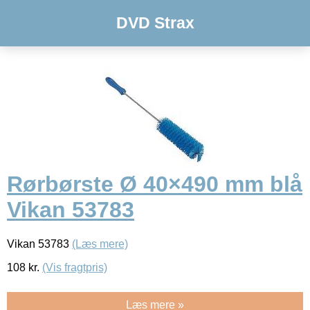
DVD Strax
Rørbørste Ø 40×490 mm blå
Vikan 53783
Vikan 53783
(Læs mere)
108
kr.
(Vis fragtpris)
Læs mere »