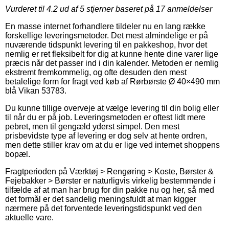
Vurderet til
4.2
ud af 5 stjerner baseret på
17
anmeldelser
En masse internet forhandlere tildeler nu en lang række
forskellige leveringsmetoder. Det mest almindelige er på
nuværende tidspunkt levering til en pakkeshop, hvor det
nemlig er ret fleksibelt for dig at kunne hente dine varer lige
præcis når det passer ind i din kalender. Metoden er nemlig
ekstremt fremkommelig, og ofte desuden den mest
betalelige form for fragt ved køb af Rørbørste Ø 40×490 mm
blå Vikan 53783.
Du kunne tillige overveje at vælge levering til din bolig eller
til når du er på job. Leveringsmetoden er oftest lidt mere
pebret, men til gengæld yderst simpel. Den mest
prisbevidste type af levering er dog selv at hente ordren,
men dette stiller krav om at du er lige ved internet shoppens
bopæl.
Fragtperioden på Værktøj > Rengøring > Koste, Børster &
Fejebakker > Børster er naturligvis virkelig bestemmende i
tilfælde af at man har brug for din pakke nu og her, så med
det formål er det sandelig meningsfuldt at man kigger
nærmere på det forventede leveringstidspunkt ved den
aktuelle vare.