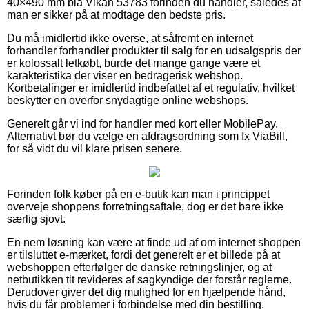
40×490 mm blå Vikan 53783 forinden du handler, således at
man er sikker på at modtage den bedste pris.
Du må imidlertid ikke overse, at såfremt en internet
forhandler forhandler produkter til salg for en udsalgspris der
er kolossalt letkøbt, burde det mange gange være et
karakteristika der viser en bedragerisk webshop.
Kortbetalinger er imidlertid indbefattet af et regulativ, hvilket
beskytter en overfor snydagtige online webshops.
Generelt går vi ind for handler med kort eller MobilePay.
Alternativt bør du vælge en afdragsordning som fx ViaBill,
for så vidt du vil klare prisen senere.
Forinden folk køber på en e-butik kan man i princippet
overveje shoppens forretningsaftale, dog er det bare ikke
særlig sjovt.
En nem løsning kan være at finde ud af om internet shoppen
er tilsluttet e-mærket, fordi det generelt er et billede på at
webshoppen efterfølger de danske retningslinjer, og at
netbutikken tit revideres af sagkyndige der forstår reglerne.
Derudover giver det dig mulighed for en hjælpende hånd,
hvis du får problemer i forbindelse med din bestilling.