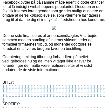
Facebook byder på på samme måde egentlig gode chancer
for at få indsigt i webshoppens popularitet. Desuden er der
faktisk internet foretagender som gør det muligt at notere en
omtale af deres købsoplevelse, som ydermere bør tages i
brug til at danne dig et indtryk af tilfredsheden hos kunderne.
Denne side finansieres af annonceindtægter. Vi arbejder
sammen med en samling af internet virksomheder og
formidler firmaernes tilbud, og indhenter godtgørelse
forudsat en af vores brugere laver en bestilling.
Orientering omkring tilbud og forhandlere på nettet
vedligeholdes nu og da, men vi tager ikke ansvar for
forandringer der måtte være realiseret efter at vi sidst
opdaterede de viste informationer.
BITLY:
1
1
1
1
1
1
1
1
1
1
1
1
1
1
1
1
1
1
1
1
1
1
1
1
1
1
1
1
1
1
1
1
1
1
1
1
1
1
1
1
1
1
1
1
1
1
1
1
1
1
1
1
1
1
1
1
1
1
1
1
1
1
1
1
1
1
1
1
1
1
1
1
1
1
1
1
1
1
1
1
1
1
1
1
1
1
1
1
1
1
1
1
1
1
1
1
1
1
1
1
SPOTIFY: