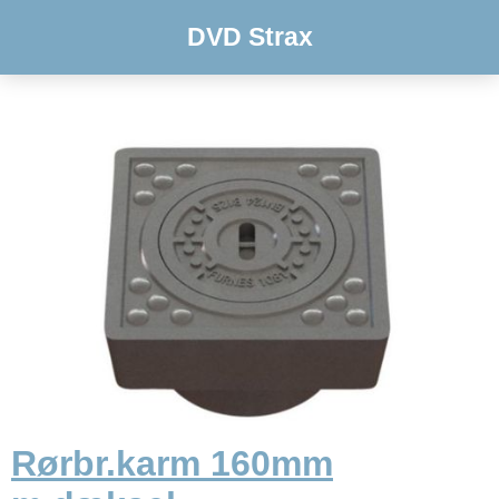
DVD Strax
Rørbr.karm 160mm