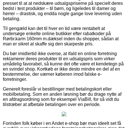
presset til at at nedskære udsalgspriserne på specielt deres
bedst i test produkter – til børn, og ligeledes til damer og
herrer – drastisk, og endda nogle gange love levering uden
betaling.
Til gengæld kan det til hver en tid være rentabelt at
undersøge enkelte online butikker efter rabatkoder på
Rørbr.karm 160mm m.dæksel inden du shopper, sådan at
man er sikret at skaffe sig den skarpeste pris.
Du bør imidlertid ikke overse, at ifald en online forretning
reklamerer deres produkter til en udsalgspris som virker
umådelig favorabel, så kunne det ofte være et kendetegn på
en svindel shop. Kortkøb er ikke desto mindre en del af en
bestemmelse, der værner køberen imod falske e-
forretninger.
Generelt foreslår vi bestillinger med betalingskort eller
mobilbetaling. Som en anden løsning bør du drage nytte af
en afdragsordning som for eksempel ViaBill, for så vidt du
tilstræber at afbetale betalingen over en periode.
Forinden folk køber i en Andet e-shop bør man ideelt set få