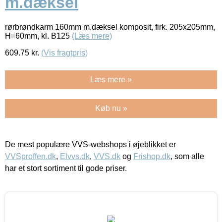
m.dæksel
rørbrøndkarm 160mm m.dæksel komposit, firk. 205x205mm,
H=60mm, kl. B125
(Læs mere)
609.75
kr.
(Vis fragtpris)
Læs mere »
Køb nu »
De mest populære VVS-webshops i øjeblikket er
VVSproffen.dk
,
Elvvs.dk
,
VVS.dk
og
Frishop.dk
, som alle
har et stort sortiment til gode priser.