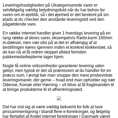
Leveringshastigheden på Ukategoriserede varer er
selvfølgelig vældig betydningsfuld når du har behov for
varen om et øjeblik, så i det øjemed er det bestemt på sin
plads at du checker den anslåede leveringstid ved den
pågældende vare.
En række internet handler giver 1 hverdags levering på en
lang række af deres varer, eksempelvis Rørbr.karm 160mm
m.dæksel, men vær obs på at det er afhængig af at
bestillingen køres igennem inden et konkret klokkeslæt, så
de kan nå at få ordren skippet afsted forinden
pakkemedarbejderne tager hjem.
Nogle få online virksomheder garanterer levering uden
gebyr, men typisk er det så præmissen at du handler for en
præcis sum. I øvrigt bør man snuppe den mest prisbevidste
leveringsmanér, der gerne – hvad end man opholder sig nær
Odense, Korsør eller Hørning – vil blive at få fragtmanden til
at bringe produkterne til et afhentningssted.
Det har vist sig at være vældig bekvemt for folk at lave
prissammenligning i blandt flere e-forretninger, og følgelig
har flertallet af Andet internet forretninger i Danmark været