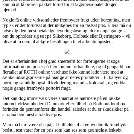
kan nå at få ordren pakket forud for at lagerpersonalet drager
hjemad.
Nogle få online virksomheder frembyder fragt uden beregning, men
typisk er det forudsat at der indkøbes for en fastsat pris. Ellers må du
udse dig den mest betalelige leveringsløsning, der mange gange –
om du opholder sig tæt på Silkeborg, Holbæk eller Bjerringbro – vil
blive at få dem til at køre bestillingen til et afhentningssted.
Det er efterhånden i høj grad smertefrit for forbrugerne at søge
information om priser på flere online forhandlere, og til gengæld har
flertallet af ROTH online varehuse ikke kunne lade være med at
sænke udsalgspriserne på mange af deres produkter – til babyer og
børn, og samtidig også til kvinder og mænd – kolossalt, og endda
nogle gange frembyde portofri fragt.
Det kan dog immervæk være smart at se nærmere på en række
internet virksomheder i Danmark efter tilbud på Roth outdoorbox
forinden du gennemfører din handel, således at du er skudsikker på
at opnå den mest attraktive pris.
Man må bare være obs på, at i tilfælde af at en webbutik frembyder
bedst i test varer for en pris som kan ses som grænseløst letkøbt,