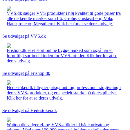
VVS.dk sælger VVS produkter i høj kvalitet til gode priser fra
alle de kendte mærker som Ifö, Grohe, Gustavsberg, Vola,
Hansgrohe og Megatherm. Klik her for at se deres udvalg.
Se udvalget på VVS.dk
Frishop.dk er et stort online byggemarked som også har et
fornuftigt sortiment inden for VVS-artikler. Klik her for at se
deres udvalg.
Se udvalget på Frishop.dk
Hedestoker.dk tilbyder prisgaranti og professionel rådgivning i
deres VVS-produkter, og er specielt stærke på deres pillefyr.
Klik her for at se deres udvalg.
Se udvalget på Hedestoker.dk
Wattoo.dk sælger el- og VVS-artikler til både private og
erhverv. Med over 100.000 varer på hylderne skulle der være