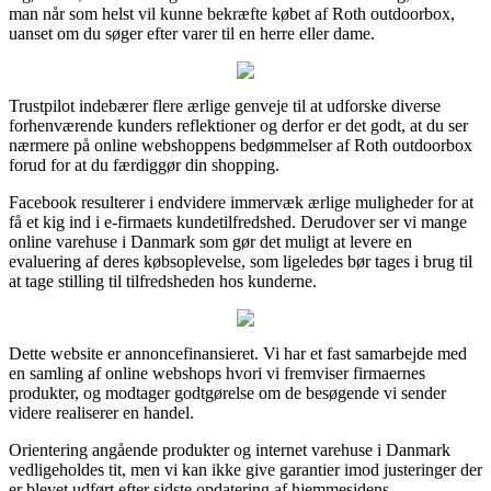
man når som helst vil kunne bekræfte købet af Roth outdoorbox,
uanset om du søger efter varer til en herre eller dame.
Trustpilot indebærer flere ærlige genveje til at udforske diverse
forhenværende kunders reflektioner og derfor er det godt, at du ser
nærmere på online webshoppens bedømmelser af Roth outdoorbox
forud for at du færdiggør din shopping.
Facebook resulterer i endvidere immervæk ærlige muligheder for at
få et kig ind i e-firmaets kundetilfredshed. Derudover ser vi mange
online varehuse i Danmark som gør det muligt at levere en
evaluering af deres købsoplevelse, som ligeledes bør tages i brug til
at tage stilling til tilfredsheden hos kunderne.
Dette website er annoncefinansieret. Vi har et fast samarbejde med
en samling af online webshops hvori vi fremviser firmaernes
produkter, og modtager godtgørelse om de besøgende vi sender
videre realiserer en handel.
Orientering angående produkter og internet varehuse i Danmark
vedligeholdes tit, men vi kan ikke give garantier imod justeringer der
er blevet udført efter sidste opdatering af hjemmesidens