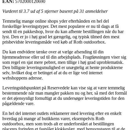
EAN:
5702000120690
Vurderet til
3.7
ud af 5 stjerner baseret på
31
anmeldelser
Temmelig mange online shops yder efterhånden en hel del
forskellige leveringstyper. Det mest populære er nu til dags at få
sendt til en pakkeshop, hvor du kan afhente bestillingen når du har
lyst. Den er jo i høj grad let gængelig, og typisk tilmed den mest
prisbevidste leveringsmåde ved køb af Roth outdoorbox.
Du kan endvidere tænke over at vælge afsending til din
hjemmeadresse eller ud til din arbejdsplads. Fragtløsningen viser sig
som regel en sjat mere pebret, men tillige i høj grad uproblematisk.
Den billigste leveringsmulighed er unægtelig at hente produkterne
selv, hvilket dog er betinget af at du er lige ved internet
webshoppens adresse.
Leveringstidspunktet på Reservedele kan vise sig at være temmelig
bestemmende når man mangler pakken nu og her, så med det formål
er det øjensynligt fornuftigt at du undersøger leveringstiden for den
pågældende vare.
En hel del internet outlets reklamerer med levering efter en enkelt
hverdag på mange af butikkens varer, eksempelvis Roth
outdoorbox, men som trods alt er underforstået at bestillingen
placeres forinden et fastslået klokkeslæt, med hensynstagen til at de