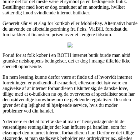
burde det for det meste være et symbol på en bedragerisk butik.
Bestillinger med kort er dog omsluttet af en anordning, hvilket
støtter dig imod svindlende internet butikker.
Generelt slår vi et slag for kortkøb eller MobilePay. Alternativt burde
du anvende en afbetalingsordning fra f.eks. ViaBill, forudsat du
foretrækker at finansiere prisen over et længere tidsrum.
Forud for at folk køber i en ROTH internet butik burde man altid
granske netshoppens betingelser, det er dog i mange tilfælde ikke
specielt ophidsende.
En nem løsning kunne derfor være at finde ud af hvorvidt internet
forretningen er godkendt af e-mærket, eftersom det bør være en
angivelse af at internet forhandleren tilslutter sig de danske love,
tillige med at e-butikken nu og da overværes af specialister som har
den nødvendige knowhow om de gældende regulativer. Desuden
giver det dig lejlighed til hjælpende service, hvis du møder
problemer ved din handel.
Ydermere er det at foretrække at man er hensynstagende til de
væsentligste retningslinjer der kan influere på handlen, som for
eksempel den returret internet forhandleren har. Derfor er det tillige
afgørende, at man stadigvæk beholder ens ordrekvittering, således