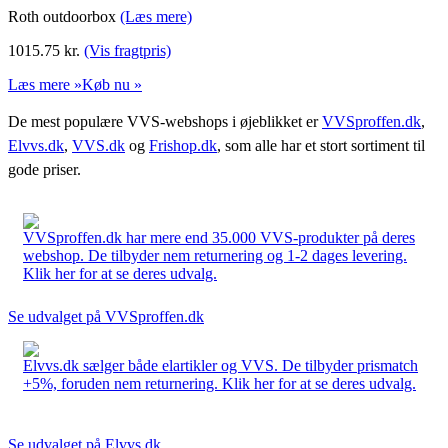
Roth outdoorbox
(Læs mere)
1015.75
kr.
(Vis fragtpris)
Læs mere »
Køb nu »
De mest populære VVS-webshops i øjeblikket er
VVSproffen.dk
,
Elvvs.dk
,
VVS.dk
og
Frishop.dk
, som alle har et stort sortiment til
gode priser.
VVSproffen.dk har mere end 35.000 VVS-produkter på deres
webshop. De tilbyder nem returnering og 1-2 dages levering.
Klik her for at se deres udvalg.
Se udvalget på VVSproffen.dk
Elvvs.dk sælger både elartikler og VVS. De tilbyder prismatch
+5%, foruden nem returnering. Klik her for at se deres udvalg.
Se udvalget på Elvvs.dk