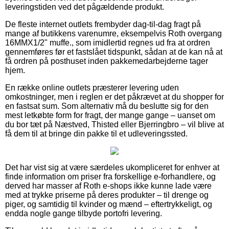
leveringstiden ved det pågældende produkt.
De fleste internet outlets frembyder dag-til-dag fragt på
mange af butikkens varenumre, eksempelvis Roth overgang
16MMX1/2" muffe., som imidlertid regnes ud fra at ordren
gennemføres før et fastslået tidspunkt, sådan at de kan nå at
få ordren på posthuset inden pakkemedarbejderne tager
hjem.
En række online outlets præsterer levering uden
omkostninger, men i reglen er det påkrævet at du shopper for
en fastsat sum. Som alternativ må du beslutte sig for den
mest letkøbte form for fragt, der mange gange – uanset om
du bor tæt på Næstved, Thisted eller Bjerringbro – vil blive at
få dem til at bringe din pakke til et udleveringssted.
Det har vist sig at være særdeles ukompliceret for enhver at
finde information om priser fra forskellige e-forhandlere, og
derved har masser af Roth e-shops ikke kunne lade være
med at trykke priserne på deres produkter – til drenge og
piger, og samtidig til kvinder og mænd – eftertrykkeligt, og
endda nogle gange tilbyde portofri levering.