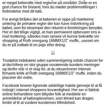
er meget bekendte med reglerne på området. Dette er en
god chance for bistand, hvis du møder problemstillinger i
forbindelse med dit køb.
For øvrigt tilrådes det at køberen er oppe på mærkerne
omkring de primære regler der kan have indvirkning på
købet, som for eksempel den returret e-forretningen benytter.
Her er det tillige vigtigt, at man permanent opbevarer ens e-
mail kvittering, således man senere vil kunne bekræfte sin
shopping af Roth overgang 16MMX1/2" muffe., uanset om
du er på indkøb til en pige eller dreng.
Trustpilot indebærer uden sammenligning solide chancer for
at dechifrere en stor gruppe nuværende kunders meninger
og derfor slår vi et slag for, at du eksaminerer internet
firmaets kritik af Roth overgang 16MMX1/2" muffe. inden du
placerer din ordre.
Facebook leverer lignende adskillige habile genveje til at få
indsigt i internet shoppens troværdighed. Her ser vi faktisk
online forhandlere som tilbyder folk at meddele en
anmeldelse af købsoplevelsen, som tilmed kan drages
fordel af til at vurdere kundernes tilfredshed.