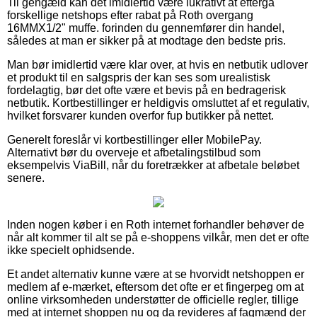
Til gengæld kan det imidlertid være lukrativt at eftergå
forskellige netshops efter rabat på Roth overgang
16MMX1/2" muffe. forinden du gennemfører din handel,
således at man er sikker på at modtage den bedste pris.
Man bør imidlertid være klar over, at hvis en netbutik udlover
et produkt til en salgspris der kan ses som urealistisk
fordelagtig, bør det ofte være et bevis på en bedragerisk
netbutik. Kortbestillinger er heldigvis omsluttet af et regulativ,
hvilket forsvarer kunden overfor fup butikker på nettet.
Generelt foreslår vi kortbestillinger eller MobilePay.
Alternativt bør du overveje et afbetalingstilbud som
eksempelvis ViaBill, når du foretrækker at afbetale beløbet
senere.
Inden nogen køber i en Roth internet forhandler behøver de
når alt kommer til alt se på e-shoppens vilkår, men det er ofte
ikke specielt ophidsende.
Et andet alternativ kunne være at se hvorvidt netshoppen er
medlem af e-mærket, eftersom det ofte er et fingerpeg om at
online virksomheden understøtter de officielle regler, tillige
med at internet shoppen nu og da revideres af fagmænd der