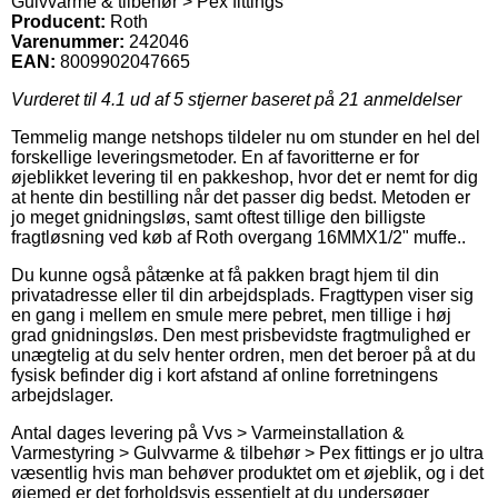
Gulvvarme & tilbehør > Pex fittings
Producent:
Roth
Varenummer:
242046
EAN:
8009902047665
Vurderet til
4.1
ud af 5 stjerner baseret på
21
anmeldelser
Temmelig mange netshops tildeler nu om stunder en hel del
forskellige leveringsmetoder. En af favoritterne er for
øjeblikket levering til en pakkeshop, hvor det er nemt for dig
at hente din bestilling når det passer dig bedst. Metoden er
jo meget gnidningsløs, samt oftest tillige den billigste
fragtløsning ved køb af Roth overgang 16MMX1/2" muffe..
Du kunne også påtænke at få pakken bragt hjem til din
privatadresse eller til din arbejdsplads. Fragttypen viser sig
en gang i mellem en smule mere pebret, men tillige i høj
grad gnidningsløs. Den mest prisbevidste fragtmulighed er
unægtelig at du selv henter ordren, men det beroer på at du
fysisk befinder dig i kort afstand af online forretningens
arbejdslager.
Antal dages levering på Vvs > Varmeinstallation &
Varmestyring > Gulvvarme & tilbehør > Pex fittings er jo ultra
væsentlig hvis man behøver produktet om et øjeblik, og i det
øjemed er det forholdsvis essentielt at du undersøger