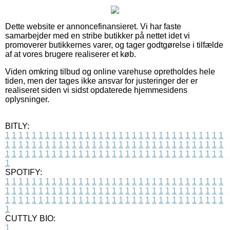
Dette website er annoncefinansieret. Vi har faste
samarbejder med en stribe butikker på nettet idet vi
promoverer butikkernes varer, og tager godtgørelse i tilfælde
af at vores brugere realiserer et køb.
Viden omkring tilbud og online varehuse opretholdes hele
tiden, men der tages ikke ansvar for justeringer der er
realiseret siden vi sidst opdaterede hjemmesidens
oplysninger.
BITLY:
1
1
1
1
1
1
1
1
1
1
1
1
1
1
1
1
1
1
1
1
1
1
1
1
1
1
1
1
1
1
1
1
1
1
1
1
1
1
1
1
1
1
1
1
1
1
1
1
1
1
1
1
1
1
1
1
1
1
1
1
1
1
1
1
1
1
1
1
1
1
1
1
1
1
1
1
1
1
1
1
1
1
1
1
1
1
1
1
1
1
1
1
1
1
1
1
1
1
1
1
SPOTIFY:
1
1
1
1
1
1
1
1
1
1
1
1
1
1
1
1
1
1
1
1
1
1
1
1
1
1
1
1
1
1
1
1
1
1
1
1
1
1
1
1
1
1
1
1
1
1
1
1
1
1
1
1
1
1
1
1
1
1
1
1
1
1
1
1
1
1
1
1
1
1
1
1
1
1
1
1
1
1
1
1
1
1
1
1
1
1
1
1
1
1
1
1
1
1
1
1
1
1
1
1
CUTTLY BIO:
1