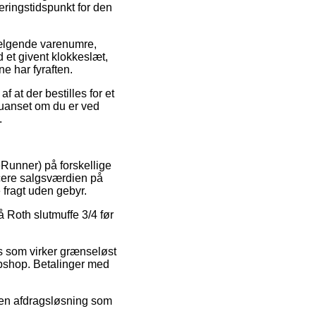
veringstidspunkt for den
sælgende varenumre,
d et givent klokkeslæt,
e har fyraften.
 at der bestilles for et
– uanset om du er ved
.
eRunner) på forskellige
ducere salgsværdien på
 fragt uden gebyr.
å Roth slutmuffe 3/4 før
is som virker grænseløst
ebshop. Betalinger med
e en afdragsløsning som