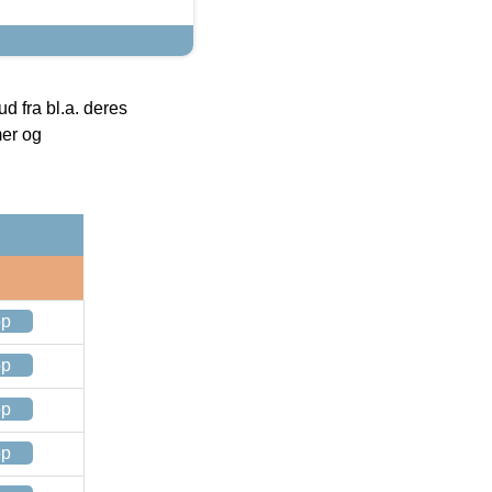
 fra bl.a. deres
mer og
op
op
op
op