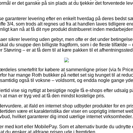
formål er det ganske på sin plads at du tjekker det forventede le
e garanterer levering efter en enkelt hverdag på deres bedst 
e 3/4, som trods alt regnes ud fra at handlen laves tidligere en
ligt kan nå at få dit nye produkt distribueret inden medarbejdern
aer sikrer levering uden gebyr, men ofte er det under betingelse af
al du snuppe den billigste fragtform, som i de fleste tilfælde 
 Støvring – er at få dem til at køre pakken til et afhentningssted
særdeles smertefrit for købere at sammenligne priser (via fx Pric
erfor har mange Roth butikker på nettet set sig tvunget til at re
og samtidig også til voksne – voldsomt, og endda nogle gange yde
rtid vise sig nyttigt at besigtige nogle få e-shops efter udsalg p
 at man er tryg ved at få den mindst kostelige pris.
ervurdere, at ifald en internet shop udbyder produkter for en pr
ertiden være et karakteristika der viser en uoprigtig internet w
lovbud, hvilket garanterer dig imod uærlige internet virksomheder.
dler med kort eller MobilePay. Som et alternativ burde du udnytt
af at du ønsker at afdrage prisen ude i fremtiden.