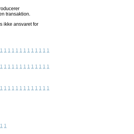
troducerer
n transaktion.
s ikke ansvaret for
1
1
1
1
1
1
1
1
1
1
1
1
1
1
1
1
1
1
1
1
1
1
1
1
1
1
1
1
1
1
1
1
1
1
1
1
1
1
1
1
1