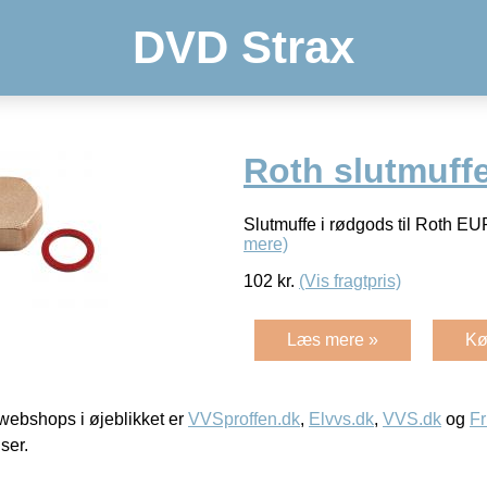
DVD Strax
Roth slutmuffe
Slutmuffe i rødgods til Roth EU
mere)
102
kr.
(Vis fragtpris)
Læs mere »
Kø
ebshops i øjeblikket er
VVSproffen.dk
,
Elvvs.dk
,
VVS.dk
og
Fr
iser.