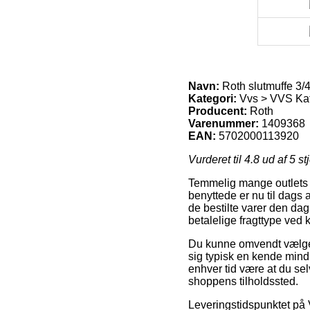
Navn:
Roth slutmuffe 3/
Kategori:
Vvs > VVS Ka
Producent:
Roth
Varenummer:
1409368
EAN:
5702000113920
Vurderet til
4.8
ud af 5 st
Temmelig mange outlets p
benyttede er nu til dags a
de bestilte varer den dag
betalelige fragttype ved 
Du kunne omvendt vælge at
sig typisk en kende mindre
enhver tid være at du sel
shoppens tilholdssted.
Leveringstidspunktet på 