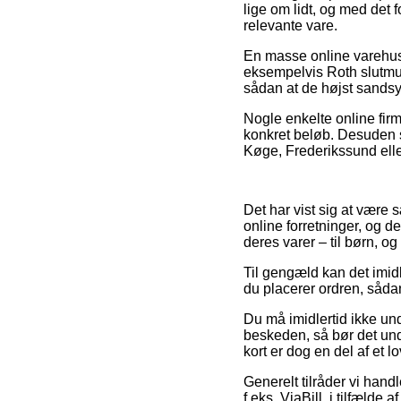
lige om lidt, og med det 
relevante vare.
En masse online varehus
eksempelvis Roth slutmuff
sådan at de højst sandsyn
Nogle enkelte online firm
konkret beløb. Desuden sk
Køge, Frederikssund eller
Det har vist sig at være 
online forretninger, og d
deres varer – til børn, 
Til gengæld kan det imidle
du placerer ordren, sådan
Du må imidlertid ikke und
beskeden, så bør det und
kort er dog en del af et 
Generelt tilråder vi han
f.eks. ViaBill, i tilfælde 