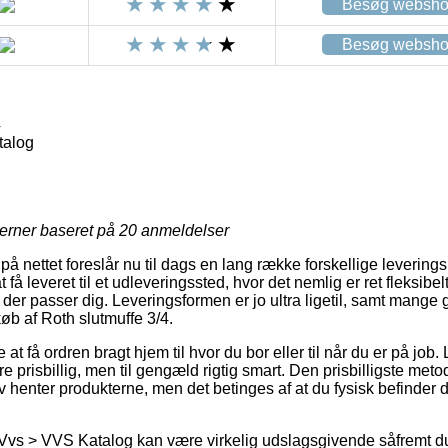
Besøg websh
Besøg websh
4
talog
jerner baseret på
20
anmeldelser
å nettet foreslår nu til dags en lang række forskellige leverin
t få leveret til et udleveringssted, hvor det nemlig er ret fleksibe
 der passer dig. Leveringsformen er jo ultra ligetil, samt mang
køb af Roth slutmuffe 3/4.
 få ordren bragt hjem til hvor du bor eller til når du er på job
 prisbillig, men til gengæld rigtig smart. Den prisbilligste metode 
v henter produkterne, men det betinges af at du fysisk befinder 
Vvs > VVS Katalog kan være virkelig udslagsgivende såfremt du