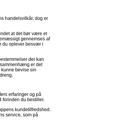
s handelsvilkår, dog er
undet at det bør være et
tinemæssigt gennemses af
r du oplever besvær i
 bestemmelser der kan
en sammenhæng er det
l kunne bevise sin
 dreng.
ders erfaringer og på
 forinden du bestiller.
hoppens kundetilfredshed.
ens service, som på