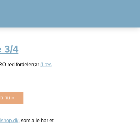
 3/4
RO-red fordelerrør
(Læs
b nu »
ishop.dk
, som alle har et