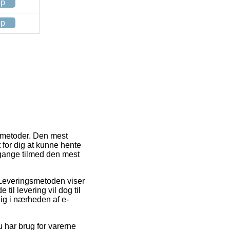
op
op
gsmetoder. Den mest
lt for dig at kunne hente
e gange tilmed den mest
. Leveringsmetoden viser
til levering vil dog til
dig i nærheden af e-
 har brug for varerne