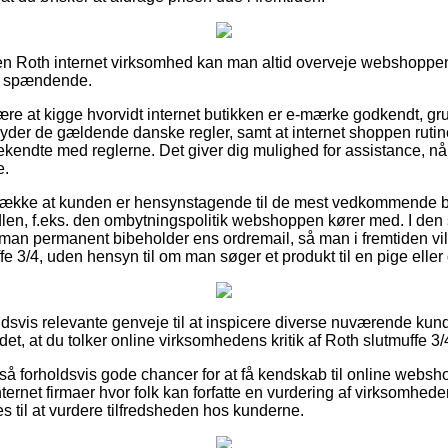
n Roth internet virksomhed kan man altid overveje webshoppen
ig spændende.
være at kigge hvorvidt internet butikken er e-mærke godkendt, gr
lyder de gældende danske regler, samt at internet shoppen ru
ekendte med reglerne. Det giver dig mulighed for assistance, nå
e.
retrække at kunden er hensynstagende til de mest vedkommende
dlen, f.eks. den ombytningspolitik webshoppen kører med. I d
t man permanent bibeholder ens ordremail, så man i fremtiden vi
e 3/4, uden hensyn til om man søger et produkt til en pige eller
ldsvis relevante genveje til at inspicere diverse nuværende kun
et, at du tolker online virksomhedens kritik af Roth slutmuffe 3/4
så forholdsvis gode chancer for at få kendskab til online webs
ternet firmaer hvor folk kan forfatte en vurdering af virksomhed
til at vurdere tilfredsheden hos kunderne.