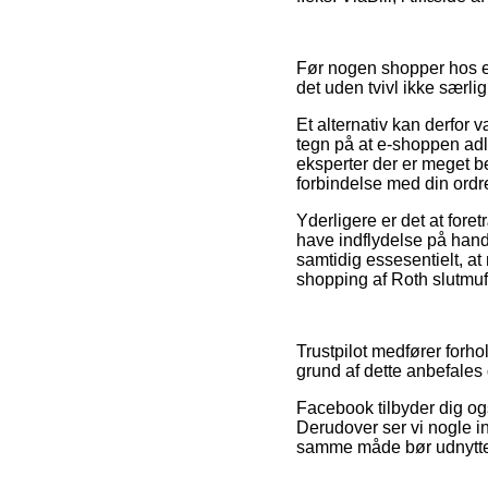
Før nogen shopper hos e
det uden tvivl ikke særl
Et alternativ kan derfor 
tegn på at e-shoppen ad
eksperter der er meget b
forbindelse med din ordr
Yderligere er det at fo
have indflydelse på han
samtidig essesentielt, a
shopping af Roth slutmuff
Trustpilot medfører forho
grund af dette anbefales d
Facebook tilbyder dig og
Derudover ser vi nogle in
samme måde bør udnyttes 