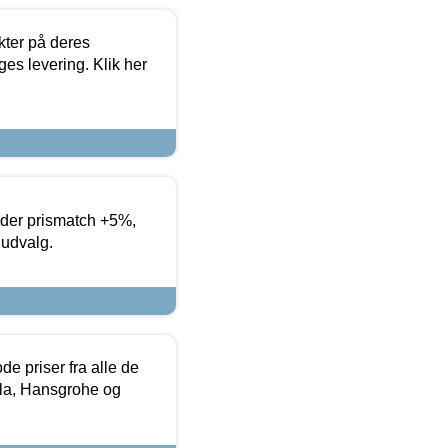
ter på deres
es levering. Klik her
yder prismatch +5%,
 udvalg.
de priser fra alle de
la, Hansgrohe og